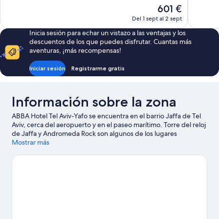
10,
10,
El
601 €
Muy
Excepcion
precio
Del 1 sept al 2 sept
bueno,
344 comen
actual
446 comentarios
Inicia sesión para echar un vistazo a las ventajas y los
es
descuentos de los que puedes disfrutar. Cuantas más
de
aventuras, ¡más recompensas!
601 €
Iniciar sesión
Registrarme gratis
Información sobre la zona
ABBA Hotel Tel Aviv-Yafo se encuentra en el barrio Jaffa de Tel
Aviv, cerca del aeropuerto y en el paseo marítimo. Torre del reloj
de Jaffa y Andromeda Rock son algunos de los lugares
emblemáticos de la región, donde también puedes acercarte a
Mostrar más
atractivos turísticos como Centro Suzanne Dellal de Danza y
Teatro y Centro Bauhaus Tel Aviv. Observatorio Azrieli y Centro
zoológico de Tel Aviv-Ramat Gan también merecen la pena.
¿Deseando estar ya en el agua? Con actividades como paseos
en moto de agua, recorridos en lancha motora o vela a tu
alcance, no te faltarán aventuras cerca de tu alojamiento.
Ver
guía de viaje de Tel Aviv