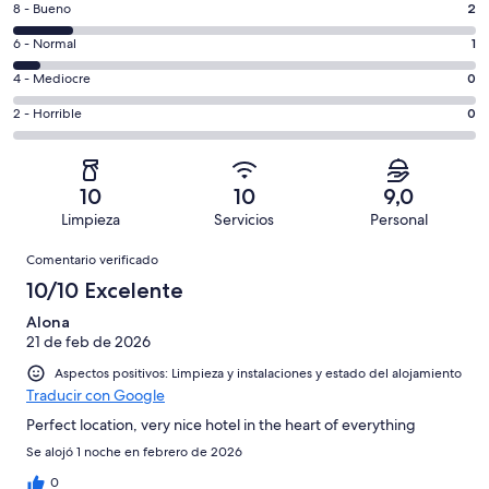
2
8 - Bueno
2
de
comentarios
un
1
6 - Normal
1
de
total
comentarios
un
0
4 - Mediocre
0
de
de
total
comentarios
16
un
0
2 - Horrible
0
de
de
con
total
comentarios
16
un
una
de
de
con
total
puntuación
16
un
una
de
10
10
9,0
de
con
total
puntuación
16
Limpieza
Servicios
Personal
10
una
de
de
con
Comentarios
-
puntuación
16
8
Comentario verificado
una
Excelente
de
con
-
puntuación
10/10 Excelente
6
una
Bueno
de
-
puntuación
Alona
4
Normal
21 de feb de 2026
de
-
2
Aspectos positivos: Limpieza y instalaciones y estado del alojamiento
Mediocre
-
Traducir con Google
Horrible
Perfect location, very nice hotel in the heart of everything
Se alojó 1 noche en febrero de 2026
0