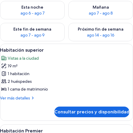
Consulta la disponibilidad para esta noche, ago 6 - ago 7
Consulta la disponibilidad pa
Esta noche
Mañana
ago 6 - ago 7
ago 7 - ago 8
Consulta la disponibilidad para este fin de semana, ago 7 - ag
Consulta la disponibilidad par
Este fin de semana
Próximo fin de semana
ago 7 - ago 9
ago 14 - ago 16
Abrir
Escritorio, cortinas opacas, ropa de c
7
Habitación superior
todas
Vistas a la ciudad
las
19 m²
fotos
de
1 habitación
Habitación
2 huéspedes
superior
1 cama de matrimonio
Más
Ver más detalles
detalles
de
Consultar precios y disponibilidad
Habitación
superior
Abrir
Escritorio, cortinas opacas, ropa de c
3
Habitación Premier