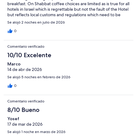
breakfast. On Shabbat coffee choices are limited as is true for all
hotels in Israel which is regrettable but not the fault of the Hotel
but reflects local customs and regulations which need to be
amended since they make no sense and create unnecessary
Se alojó 2 noches en julio de 2026
frustrations for visitors to Israel, as does the fact that public
transportation ends in the entire country on Shabbat which is a
0
religious holiday and should not impact the larger population
and tourists alike.
Comentario verificado
10/10 Excelente
Marco
14 de abr de 2026
Se alojó 5 noches en febrero de 2026
0
Comentario verificado
8/10 Bueno
Yosef
17 de mar de 2026
Se alojó 1 noche en marzo de 2026