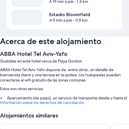
A 19 min a pie
- 1.6 km
Estadio Bloomfield
A 5 min a pie
- 0.5 km
Acerca de este alojamiento
ABBA Hotel Tel Aviv-Yafo
Quédate en este hotel cerca de Playa Gordon
ABBA Hotel Tel Aviv-Yafo dispone de, entre otros, un detalle de
bienvenida diario y una terraza en la azotea. Los huéspedes pueden
conectarse al wifi gratuito de las zonas comunes.
Estos son otros servicios:
Aparcamiento (de pago), un servicio de transporte desde y hasta el
Información sobre los derechos de cancelación
aeropuerto (de pago) y un punto de recarga para coches
Un ascensor, café o té en las zonas comunes y toallas de playa
Alojamientos similares
Salas de reuniones, muebles de exterior y una caja fuerte en
recepción
Joseph Hotel TLV
Alberto 