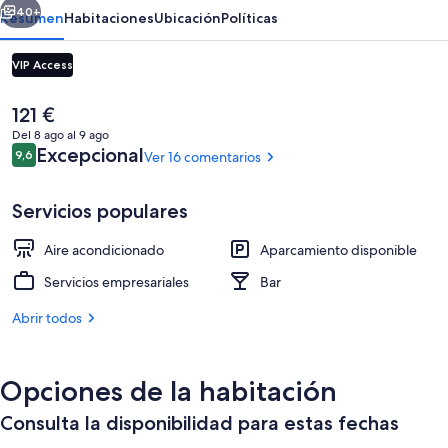
Yafo
40+
Resumen
Habitaciones
Ubicación
Políticas
VIP Access
El
121 €
precio
Del 8 ago al 9 ago
actual
Comentarios
Excepcional
9,6
Ver 16 comentarios
9,6 de 10
es
de
121 €
Servicios populares
Exterior
Aire acondicionado
Aparcamiento disponible
Servicios empresariales
Bar
Abrir todos
Opciones de la habitación
Consulta la disponibilidad para estas fechas