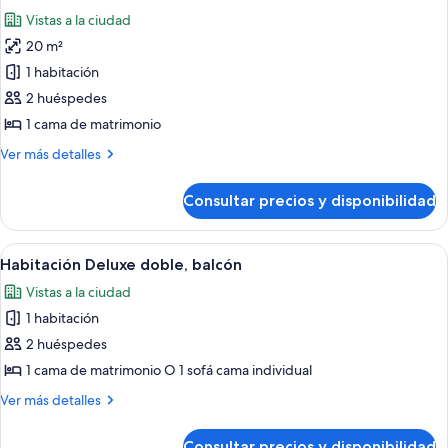
todas
Vistas a la ciudad
las
20 m²
fotos
de
1 habitación
Habitación
2 huéspedes
Premier
1 cama de matrimonio
Más
Ver más detalles
detalles
de
Consultar precios y disponibilidad
Habitación
Premier
Abrir
Habitación de hotel con cama, escritori
1
Habitación Deluxe doble, balcón
todas
Vistas a la ciudad
las
1 habitación
fotos
de
2 huéspedes
Habitación
1 cama de matrimonio O 1 sofá cama individual
Deluxe
Más
Ver más detalles
doble,
detalles
balcón
de
Consultar precios y disponibilidad