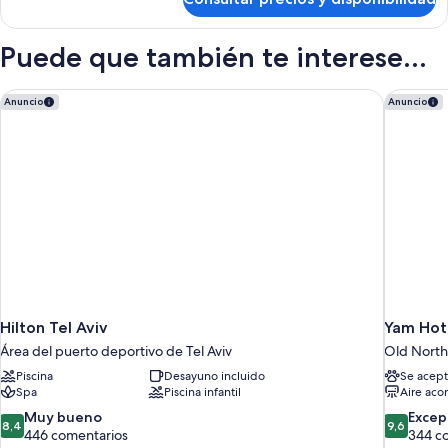
Habitación
Deluxe
doble,
Puede que también te interese...
balcón
Hilton Tel Aviv
Yam Hote
Anuncio
Anuncio
Hilton Tel Aviv
Yam Hote
Área del puerto deportivo de Tel Aviv
Old North
Piscina
Desayuno incluido
Se acept
Spa
Piscina infantil
Aire aco
8.4
9.6
Muy bueno
Excep
8,4
9,6
sobre
sobre
446 comentarios
344 c