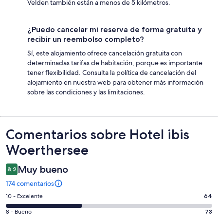
Velden también están a menos de 5 kilómetros.
¿Puedo cancelar mi reserva de forma gratuita y
recibir un reembolso completo?
Sí, este alojamiento ofrece cancelación gratuita con
determinadas tarifas de habitación, porque es importante
tener flexibilidad. Consulta la política de cancelación del
alojamiento en nuestra web para obtener más información
sobre las condiciones y las limitaciones.
Comentarios
Comentarios sobre Hotel ibis
Woerthersee
Muy bueno
8,2
174 comentarios
64
10 - Excelente
64
comentarios
73
8 - Bueno
73
de