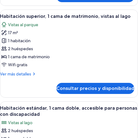
individuales
estándar,
2
Abrir
Habitación de hotel con una cama gran
7
camas
Habitación superior, 1 cama de matrimonio, vistas al lago
todas
individuales
Vistas al parque
las
17 m²
fotos
de
1 habitación
Habitación
2 huéspedes
superior,
1 cama de matrimonio
1
Wifi gratis
cama
Más
Ver más detalles
de
detalles
matrimonio,
de
Consultar precios y disponibilidad
vistas
Habitación
superior,
al
1
Abrir
Habitación de hotel con una cama gran
lago
4
cama
Habitación estándar, 1 cama doble, accesible para personas
todas
de
con discapacidad
matrimonio,
las
Vistas al lago
vistas
fotos
al
2 huéspedes
de
lago