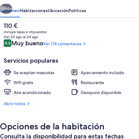
erior
Siguiente
50+
Resumen
Habitaciones
Ubicación
Políticas
El
110 €
precio
incluye tasas e impuestos
actual
Del 23 ago al 24 ago
es
Comentarios
Muy bueno
8,2
Ver 174 comentarios
8,2 de 10
de
110 €
Servicios populares
Se aceptan mascotas
Aparcamiento incluido
Habitación superior, 1 cama de matrimoni
Wifi gratis
Restaurante
Aire acondicionado
Desayuno disponible
Abrir todos
Opciones de la habitación
Consulta la disponibilidad para estas fechas