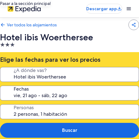
Pasar a la sección principal
Descargar app
Ver todos los alojamientos
Hotel ibis Woerthersee
Alojamiento
de
3.0 estrellas
Elige las fechas para ver los precios
¿A dónde vas?
Fechas
Personas
Buscar