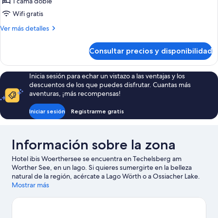
1 cama doble
Habitación
estándar,
Wifi gratis
1
Más
Ver más detalles
cama
detalles
de
doble,
Consultar precios y disponibilidad
Habitación
accesible
estándar,
para
1
Inicia sesión para echar un vistazo a las ventajas y los
personas
cama
descuentos de los que puedes disfrutar. Cuantas más
doble,
con
aventuras, ¡más recompensas!
accesible
discapacidad
para
Iniciar sesión
Registrarme gratis
personas
con
discapacidad
Información sobre la zona
Hotel ibis Woerthersee se encuentra en Techelsberg am
Worther See, en un lago. Si quieres sumergirte en la belleza
natural de la región, acércate a Lago Wörth o a Ossiacher Lake.
¿Te apetece disfrutar de un evento especial? Puedes consultar
Mostrar más
el calendario de Estadio Hypo-Arena o Castillo de Finkenstein.
Descubre todas las actividades acuáticas que podrás hacer en la
zona (por ejemplo, windsurf); además tendrás ocasión de