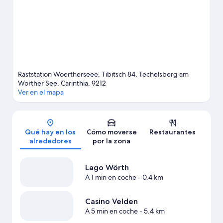
disfrutar de la naturaleza al aire libre con opciones como las rutas
a pie o en bicicleta.
Ver guía de viaje de Techelsberg am
Worther See
Raststation Woertherseee, Tibitsch 84, Techelsberg am
Worther See, Carinthia, 9212
Ver en el mapa
Mapa
Qué hay en los
Cómo moverse
Restaurantes
alrededores
por la zona
Lago Wörth
A 1 min en coche
- 0.4 km
Casino Velden
A 5 min en coche
- 5.4 km