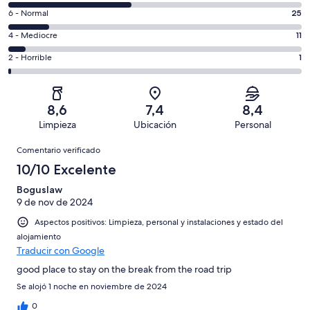
comentarios
un
25
6 - Normal
25
de
total
comentarios
un
11
4 - Mediocre
11
de
de
total
comentarios
174
un
1
2 - Horrible
1
de
de
con
total
comentarios
174
un
una
de
de
con
total
puntuación
174
un
una
de
8,6
7,4
8,4
de
con
total
puntuación
174
Limpieza
Ubicación
Personal
10
una
de
de
con
Comentarios
-
puntuación
174
8
Comentario verificado
una
Excelente
de
con
-
puntuación
10/10 Excelente
6
una
Bueno
de
-
puntuación
Boguslaw
4
Normal
9 de nov de 2024
de
-
2
Aspectos positivos: Limpieza, personal y instalaciones y estado del
Mediocre
-
alojamiento
Horrible
Traducir con Google
good place to stay on the break from the road trip
Se alojó 1 noche en noviembre de 2024
0