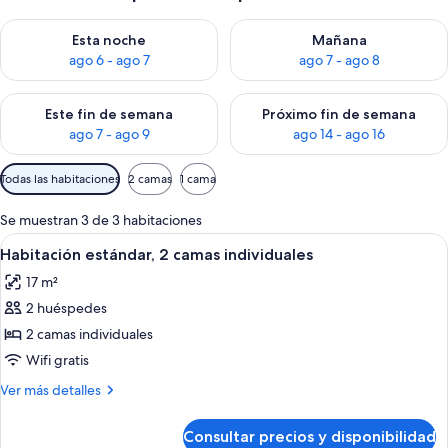
Consulta la disponibilidad para esta noche, ago 6 - ago 7
Consulta la disponibilidad pa
Esta noche
Mañana
ago 6 - ago 7
ago 7 - ago 8
Consulta la disponibilidad para este fin de semana, ago 7 - ag
Consulta la disponibilidad par
Este fin de semana
Próximo fin de semana
ago 7 - ago 9
ago 14 - ago 16
Filtros
Todas las habitaciones
2 camas
1 cama
disponibles
para
Se muestran 3 de 3 habitaciones
las
Abrir
Habitación de hotel con dos camas, u
6
Habitación estándar, 2 camas individuales
habitaciones
todas
17 m²
las
2 huéspedes
fotos
de
2 camas individuales
Habitación
Wifi gratis
estándar,
Más
Ver más detalles
2
detalles
camas
de
Consultar precios y disponibilidad
Habitación