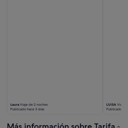
Laura
Viaje de 2 noches
LUISA
Viaje d
Publicado hace 3 días
Publicado hac
Más información sobre Tarifa