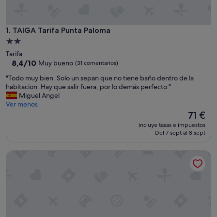
TAIGA Tarifa Punta Paloma
1. TAIGA Tarifa Punta Paloma
Alojamiento
de
Tarifa
2.0 estrellas
8.4
8,4/10
Muy bueno
(31 comentarios)
sobre
"
"Todo muy bien. Solo un sepan que no tiene baño dentro de la
10,
T
habitacion. Hay que salir fuera, por lo demás perfecto."
Muy
o
Miguel Angel
bueno,
d
Ver menos
(31 comentarios)
o
El
71 €
m
precio
incluye tasas e impuestos
u
actual
Del 7 sept al 8 sept
y
es
b
de
TAIGA Tarifa Valdevaqueros
i
71 €
e
n
.
S
o
l
o