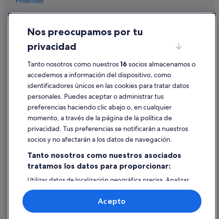
Privacidad
Hoteles cerca de Mirador del Estrecho
Cookies
Hoteles con piscina en Tarifa
Nos preocupamos por tu
Condiciones de uso
Hoteles LGTBQIA en Tarifa
privacidad
Información legal/contacto
Nh Hotels en Tarifa
Tanto nosotros como nuestros
16
socios almacenamos o
Pautas sobre el contenido y cómo denunciar contenido
Pensiones en Valdevaqueros
accedemos a información del dispositivo, como
identificadores únicos en las cookies para tratar datos
Ayuda
personales. Puedes aceptar o administrar tus
Ayuda
preferencias haciendo clic abajo o, en cualquier
momento, a través de la página de la política de
Cancelar un vuelo
privacidad. Tus preferencias se notificarán a nuestros
Cancelar una reserva de hotel o de un alquiler vacacional
socios y no afectarán a los datos de navegación.
Plazos de reembolso
Tanto nosotros como nuestros asociados
tratamos los datos para proporcionar:
Utilizar un cupón de Expedia
Utilizar datos de localización geográfica precisa. Analizar
Documentos para viajes internacionales
activamente las características del dispositivo para su
identificación. Almacenar la información en un dispositivo
Acepto
y/o acceder a ella. Publicidad y contenido personalizados,
medición de publicidad y contenido, investigación de