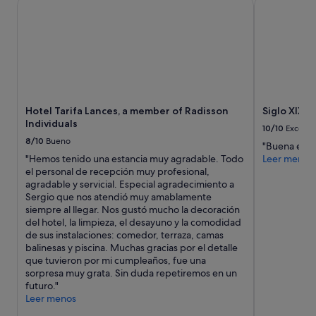
Hotel Tarifa Lances, a member of Radisson Individuals
Siglo XIX
Hotel Tarifa Lances, a member of Radisson
Siglo XIX
Individuals
10/10
Excelen
8/10
Bueno
"Buena elecc
"Hemos tenido una estancia muy agradable. Todo
Leer menos
el personal de recepción muy profesional,
agradable y servicial. Especial agradecimiento a
Sergio que nos atendió muy amablamente
siempre al llegar. Nos gustó mucho la decoración
del hotel, la limpieza, el desayuno y la comodidad
de sus instalaciones: comedor, terraza, camas
balinesas y piscina. Muchas gracias por el detalle
que tuvieron por mi cumpleaños, fue una
sorpresa muy grata. Sin duda repetiremos en un
futuro."
Leer menos