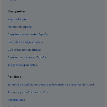
The Hotels en La Costa
Búsquedas
Hoteles para bodas en Tarifa
Viajes a España
Hoteles para familias en Tarifa
Hoteles en España
Hoteles de 4 estrellas en Tarifa
Hoteles históricos en Tarifa
Alquileres vacacionales España
Albergues en Tarifa
Paquetes de viaje a España
Hoteles con todo incluido en Tarifa
Vuelos baratos en España
Hoteles de golf en Tarifa
Alquiler de coches en España
Barcelo hoteles en Tarifa
Todos los alojamientos
Lodges en Tarifa
Políticas
Campings de caravanas en Tarifa
Casas privadas de vacaciones en Valdevaqueros
Términos y condiciones generales (excepto para reservas de Vrbo)
Hoteles con spa en Tarifa
Términos y condiciones de Vrbo
Cabañas en Valdevaqueros
Accesibilidad
Casas privadas de vacaciones en Tarifa