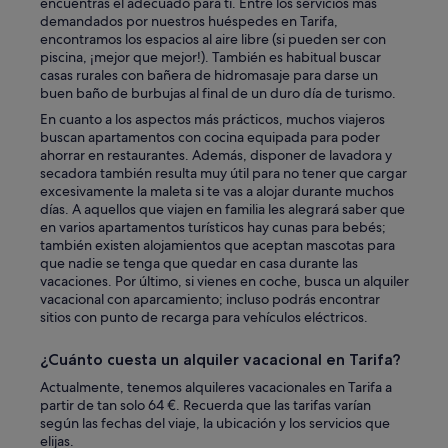
encuentras el adecuado para ti. Entre los servicios más
demandados por nuestros huéspedes en Tarifa,
encontramos los espacios al aire libre (si pueden ser con
piscina, ¡mejor que mejor!). También es habitual buscar
casas rurales con bañera de hidromasaje para darse un
buen baño de burbujas al final de un duro día de turismo.
En cuanto a los aspectos más prácticos, muchos viajeros
buscan apartamentos con cocina equipada para poder
ahorrar en restaurantes. Además, disponer de lavadora y
secadora también resulta muy útil para no tener que cargar
excesivamente la maleta si te vas a alojar durante muchos
días. A aquellos que viajen en familia les alegrará saber que
en varios apartamentos turísticos hay cunas para bebés;
también existen alojamientos que aceptan mascotas para
que nadie se tenga que quedar en casa durante las
vacaciones. Por último, si vienes en coche, busca un alquiler
vacacional con aparcamiento; incluso podrás encontrar
sitios con punto de recarga para vehículos eléctricos.
¿Cuánto cuesta un alquiler vacacional en Tarifa?
Actualmente, tenemos alquileres vacacionales en Tarifa a
partir de tan solo 64 €. Recuerda que las tarifas varían
según las fechas del viaje, la ubicación y los servicios que
elijas.