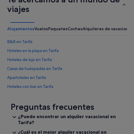
viajes
Alojamientos
Vuelos
Paquetes
Coches
Alquileres de vacaciones
B&B en Tarifa
Hoteles en la playa en Tarifa
Hoteles de lujo en Tarifa
Casas de huéspedes en Tarifa
Apartoteles en Tarifa
Hoteles con bar en Tarifa
Hoteles con restaurante en Tarifa
Apartamentos en El Cuartón
Preguntas frecuentes
Melia hoteles en Tarifa
¿Puedo encontrar un alquiler vacacional en
Tarifa?
Paradores hoteles en Tarifa
Villas en Tarifa
¿Cuál es el mejor alquiler vacacional en