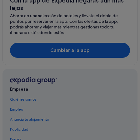
Con la app de Expedia llegarás aún más
lejos
Hoteles con restaurante en Valdevaqueros
Ahorra en una selección de hoteles y llévate el doble de
Cabañas en La Costa
puntos por reservar en la app. Con las ofertas de la app,
Condominios en Tarifa
podrás ahorrar y viajar más mientras gestionas todo tu
itinerario estés donde estés.
Hoteles ecológicos en Tarifa
Casas rurales en Tarifa
Cambiar a la app
Hoteles baratos en Tarifa
Casas de campo en Tarifa
Hoteles para ir de compras en Tarifa
Hoteles de negocios en Tarifa
Empresa
Chalets en Tarifa
Quiénes somos
Hoteles de 3 estrellas en Tarifa
Empleo
Hoteles cerca de Punta de Tarifa
Complejos turísticos en Tarifa
Anuncia tu alojamiento
Hoteles con gimnasio en Tarifa
Publicidad
Apartamentos en Tarifa
Prensa