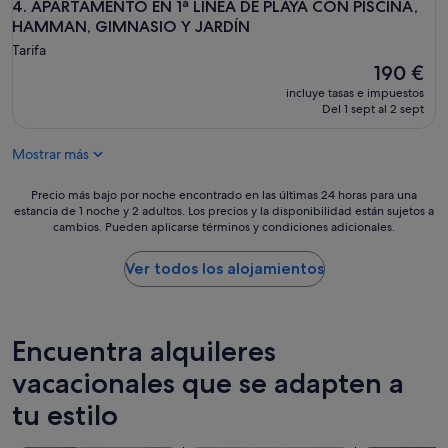
a
APARTAMENTO EN 1ª LINEA DE PLAYA CON PISCINA, HAM
4. APARTAMENTO EN 1ª LINEA DE PLAYA CON PISCINA,
l
HAMMAN, GIMNASIO Y JARDÍN
i
Tarifa
r
El
190 €
f
precio
u
incluye tasas e impuestos
actual
Del 1 sept al 2 sept
e
es
r
de
a
Mostrar más
190 €
,
p
Precio
Precio más bajo por noche encontrado en las últimas 24 horas para una
o
estancia de 1 noche y 2 adultos. Los precios y la disponibilidad están sujetos a
más
r
cambios. Pueden aplicarse términos y condiciones adicionales.
bajo
l
por
o
noche
Ver todos los alojamientos
d
encontrado
e
en
m
las
á
últimas
Encuentra alquileres
s
24 horas
p
para
vacacionales que se adapten a
e
una
r
tu estilo
estancia
f
de
e
1 noche