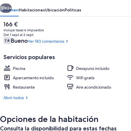
erior
Siguiente
82+
Resumen
Habitaciones
Ubicación
Políticas
El
166 €
precio
incluye tasas e impuestos
actual
Del 1 sept al 2 sept
es
Comentarios
Bueno
7,8
Ver 183 comentarios
7,8 de 10
de
166 €
Servicios populares
Piscina
Desayuno incluido
Habitación Deluxe | Terraza o patio
Aparcamiento incluido
Wifi gratis
Restaurante
Aire acondicionado
Abrir todos
Opciones de la habitación
Consulta la disponibilidad para estas fechas