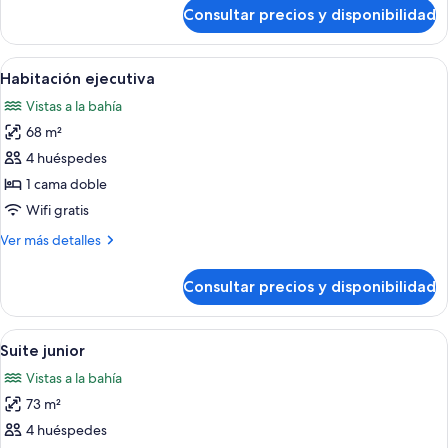
de
Consultar precios y disponibilidad
Habitación
Deluxe
Abrir
Una habitación de hotel moderna con 
6
Habitación ejecutiva
todas
Vistas a la bahía
las
68 m²
fotos
de
4 huéspedes
Habitación
1 cama doble
ejecutiva
Wifi gratis
Más
Ver más detalles
detalles
de
Consultar precios y disponibilidad
Habitación
ejecutiva
Abrir
Una habitación con un amplio ventanal c
7
Suite junior
todas
Vistas a la bahía
las
73 m²
fotos
de
4 huéspedes