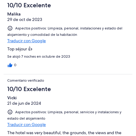
Excelente
de
con
-
puntuación
10/10 Excelente
6
una
Bueno
de
-
puntuación
Malika
4
Normal
29 de oct de 2023
de
-
2
Aspectos positivos: Limpieza, personal, instalaciones y estado del
Mediocre
-
alojamiento y comodidad de la habitación
Horrible
Traducir con Google
Top séjour 👍
Se alojó 7 noches en octubre de 2023
0
Comentario verificado
10/10 Excelente
Vicki
21 de jun de 2024
Aspectos positivos: Limpieza, personal, servicios y instalaciones y
estado del alojamiento
Traducir con Google
The hotel was very beautiful, the grounds, the views and the