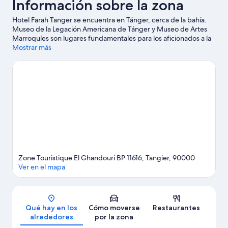
Información sobre la zona
Hotel Farah Tanger se encuentra en Tánger, cerca de la bahía.
Museo de la Legación Americana de Tánger y Museo de Artes
Marroquíes son lugares fundamentales para los aficionados a la
cultura en esta región, donde también puedes ir de compras
Mostrar más
por Centro de la Ciudad de Tánger y Petit Socco. Jardines de
Villa Harris y DARNA, La Asociación de Mujeres de Tánger
también merecen la pena.
Ver guía de viaje de Tánger
Zone Touristique El Ghandouri BP 11616, Tangier, 90000
Ver en el mapa
Mapa
Qué hay en los
Cómo moverse
Restaurantes
alrededores
por la zona