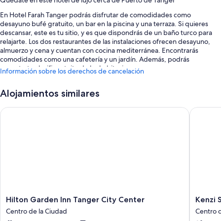
Quédate en este hotel de lujo cerca de Puerto de Tánger
En Hotel Farah Tanger podrás disfrutar de comodidades como
desayuno bufé gratuito, un bar en la piscina y una terraza. Si quieres
descansar, este es tu sitio, y es que dispondrás de un baño turco para
relajarte. Los dos restaurantes de las instalaciones ofrecen desayuno,
almuerzo y cena y cuentan con cocina mediterránea. Encontrarás
comodidades como una cafetería y un jardín. Además, podrás
conectarte al wifi gratuito de las habitaciones.
Información sobre los derechos de cancelación
También podrás disfrutar de otros servicios, como:
Alojamientos similares
Piscina con tumbonas y un bar
Hilton Garden Inn Tanger City Center
Kenzi So
Aparcamiento gratis
Un servicio gratuito de transporte por la zona, 2 piscinas al aire libre
y consigna de equipaje
Personal multilingüe, cajero o servicios bancarios y portero o
botones
Características de la habitación
Las 140 habitaciones cuentan con comodidades que incluyen un servicio
de habitaciones las 24 horas y sábanas de alta calidad, además de otros
Hilton
Kenzi
Hilton Garden Inn Tanger City Center
Kenzi 
detalles, como espacios para trabajar con ordenador portátil y aire
Garden
Solazur
Centro de la Ciudad
Centro 
acondicionado.
Inn
Hotel