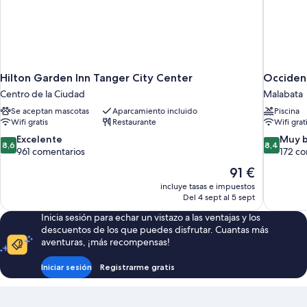
Hilton Garden Inn Tanger City Center
Occiden
Centro de la Ciudad
Malabata
Se aceptan mascotas
Aparcamiento incluido
Piscina
Wifi gratis
Restaurante
Wifi grat
8.6
8.4
Excelente
Muy 
8,6
8,4
sobre
sobre
961 comentarios
172 co
10,
10,
El
91 €
Excelente,
Muy
precio
incluye tasas e impuestos
961 comentarios
bueno,
actual
Del 4 sept al 5 sept
172 comen
es
Inicia sesión para echar un vistazo a las ventajas y los
de
descuentos de los que puedes disfrutar. Cuantas más
91 €
aventuras, ¡más recompensas!
Iniciar sesión
Registrarme gratis