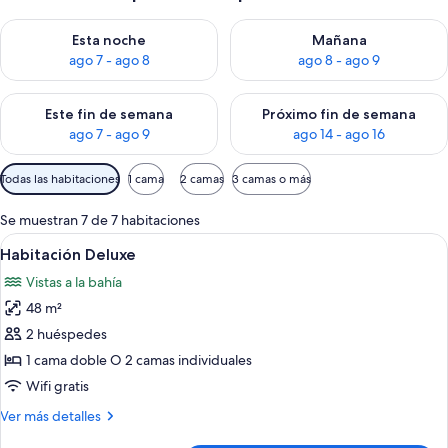
Consulta la disponibilidad para esta noche, ago 7 - ago 8
Consulta la disponibilidad pa
Esta noche
Mañana
ago 7 - ago 8
ago 8 - ago 9
Consulta la disponibilidad para este fin de semana, ago 7 - ag
Consulta la disponibilidad par
Este fin de semana
Próximo fin de semana
ago 7 - ago 9
ago 14 - ago 16
Filtros
Todas las habitaciones
1 cama
2 camas
3 camas o más
disponibles
para
Se muestran 7 de 7 habitaciones
las
Abrir
Una habitación de hotel con una cama g
9
Habitación Deluxe
habitaciones
todas
Vistas a la bahía
las
48 m²
fotos
de
2 huéspedes
Habitación
1 cama doble O 2 camas individuales
Deluxe
Wifi gratis
Más
Ver más detalles
detalles