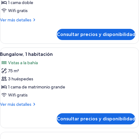
Suite
1 cama doble
junior
Wifi gratis
Más
Ver más detalles
detalles
de
Consultar precios y disponibilidad
Suite
junior
Abrir
Una habitación de hotel moderna con 
6
Bungalow, 1 habitación
todas
Vistas a la bahía
las
75 m²
fotos
de
3 huéspedes
Bungalow,
1 cama de matrimonio grande
1
Wifi gratis
habitación
Más
Ver más detalles
detalles
de
Consultar precios y disponibilidad
Bungalow,
1
habitación