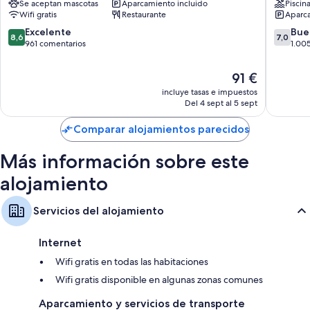
Se aceptan mascotas
Aparcamiento incluido
Piscin
Tanger
Centro
Además, otros de los servicios que encontrarás en todas las
Wifi gratis
Restaurante
Aparca
City
de
habitaciones incluyen los siguientes:
Center
la
8.6
7.0
Excelente
Bue
8,6
7,0
Centro
Ciudad
sobre
sobre
961 comentarios
1.00
Bidés, bañeras o duchas y artículos de higiene personal gratuitos
de
10,
10,
Televisiones de plasma con Netflix y canales por satélite
la
Excelente,
Bueno,
El
91 €
Ciudad
961 comentarios
1.005 c
Armarios o roperos, balcones y hornos
precio
incluye tasas e impuestos
actual
Del 4 sept al 5 sept
es
de
Comparar alojamientos parecidos
91 €
Más información sobre este
alojamiento
Servicios del alojamiento
Internet
Wifi gratis en todas las habitaciones
Wifi gratis disponible en algunas zonas comunes
Aparcamiento y servicios de transporte