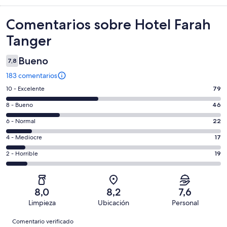
Comentarios
Comentarios sobre Hotel Farah
Tanger
Bueno
7,8
183 comentarios
79
10 - Excelente
79
comentarios
46
8 - Bueno
46
de
comentarios
un
22
6 - Normal
22
de
total
comentarios
un
17
4 - Mediocre
17
de
de
total
comentarios
183
un
19
2 - Horrible
19
de
de
con
total
comentarios
183
un
una
de
de
con
total
puntuación
183
un
una
de
8,0
8,2
7,6
de
con
total
puntuación
183
Limpieza
Ubicación
Personal
10
una
de
de
con
Comentarios
-
puntuación
183
8
Comentario verificado
una