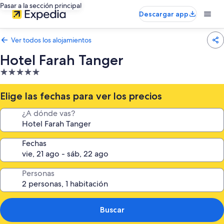
Pasar a la sección principal
Descargar app
Ver todos los alojamientos
Hotel Farah Tanger
Alojamiento
de
5.0 estrellas
Elige las fechas para ver los precios
¿A dónde vas?
Fechas
Personas
Buscar