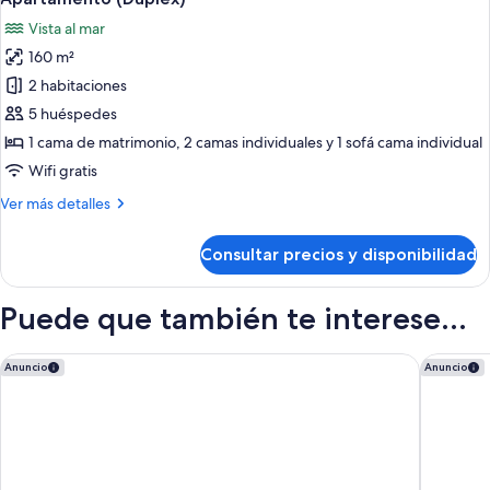
Vista al mar
160 m²
2 habitaciones
5 huéspedes
1 cama de matrimonio, 2 camas individuales y 1 sofá cama individual
Wifi gratis
Más
Ver más detalles
detalles
de
Consultar precios y disponibilidad
Apartamento
(Duplex)
Puede que también te interese...
Hilton Garden Inn Tanger City Center
Occident
Anuncio
Anuncio