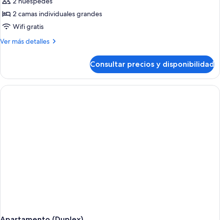
2 huéspedes
2 camas individuales grandes
Wifi gratis
Más
Ver más detalles
detalles
de
Consultar precios y disponibilidad
Habitación
Deluxe
con
2
camas
individuales
Apartamento (Duplex)