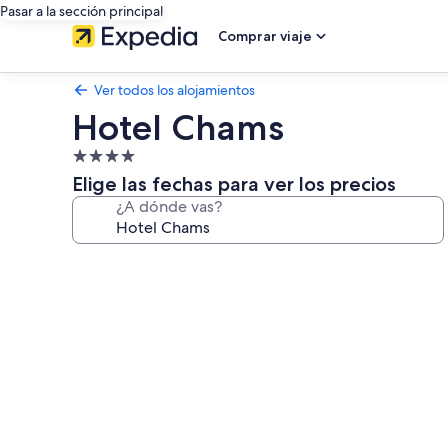
Pasar a la sección principal
Comprar viaje
Ver todos los alojamientos
Hotel Chams
Alojamiento
de
Elige las fechas para ver los precios
4.0 estrellas
¿A dónde vas?
Galería
de
imágenes
de
Hotel
Chams