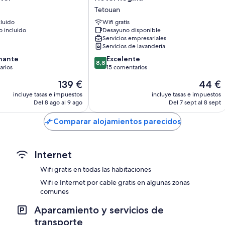
Camas supletorias (de pago) y cunas gratuitas
Regina
Tetouan
Baños con duchas y bidés
Tetouan
luido
Wifi gratis
Televisiones de pantalla plana con canales premium
 incluido
Desayuno disponible
Servicios empresariales
Zonas de estar independientes, servicio de limpieza diario y tel
Servicios de lavandería
8.8
nante
Excelente
8,8
sobre
arios
15 comentarios
10,
El
El
139 €
44 €
,
Excelente,
precio
precio
os
15 comentarios
incluye tasas e impuestos
incluye tasas e impuestos
actual
actual
Del 8 ago al 9 ago
Del 7 sept al 8 sept
es
es
de
de
Comparar alojamientos parecidos
139 €
44 €
Internet
Wifi gratis en todas las habitaciones
Wifi e Internet por cable gratis en algunas zonas
comunes
Aparcamiento y servicios de
transporte