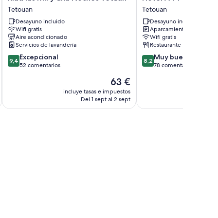
las
A44
Tetouan
Tetouan
Mil
Tetouan
Desayuno incluido
Desayuno incluido
y
Wifi gratis
Aparcamiento incluido
una
Aire acondicionado
Wifi gratis
éfonos
Noches
Servicios de lavandería
Restaurante
Tetuán
9.4
8.2
Excepcional
Muy bueno
Tetouan
9,4
8,2
sobre
sobre
52 comentarios
78 comentarios
10,
10,
El
63 €
Excepcional,
Muy
precio
52 comentarios
bueno,
incluye tasas e impuestos
incluye
actual
Del 1 sept al 2 sept
D
78 comentarios
es
de
63 €