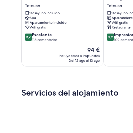
al
Hotel
Tetouan
Tetouan
Mandari
Tetouan
Desayuno incluido
Desayuno inc
Tetouan
Spa
Aparcamiento
Aparcamiento incluido
Wifi gratis
Wifi gratis
Restaurante
8.6
9.2
Excelente
Impresio
8,6
9,2
sobre
sobre
116 comentarios
102 coment
10,
10,
El
94 €
Excelente,
Impresionante
precio
116 comentarios
102 comentari
incluye tasas e impuestos
actual
Del 12 ago al 13 ago
es
de
94 €
Servicios del alojamiento