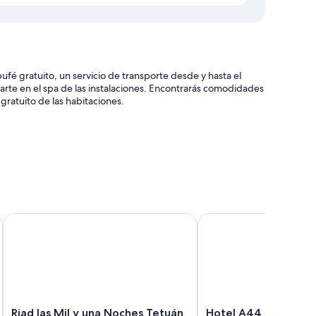
 gratuito, un servicio de transporte desde y hasta el
ajarte en el spa de las instalaciones. Encontrarás comodidades
gratuito de las habitaciones.
 aeropuerto (de pago) y asistencia turística y para la compra
vestíbulo y servicios de conserjería
Riad las Mil y una Noches Tetuán
Hotel A44
en un servicio de habitaciones las 24 horas y sábanas de
zonas de estar independientes.
nes incluyen:
Riad
Hotel
Riad las Mil y una Noches Tetuán
Hotel A44