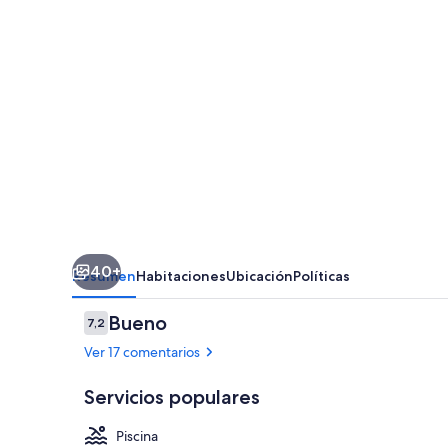
40+
Resumen
Habitaciones
Ubicación
Políticas
Comentarios
Bueno
7,2
7,2 de 10
Ver 17 comentarios
Servicios populares
Piscina