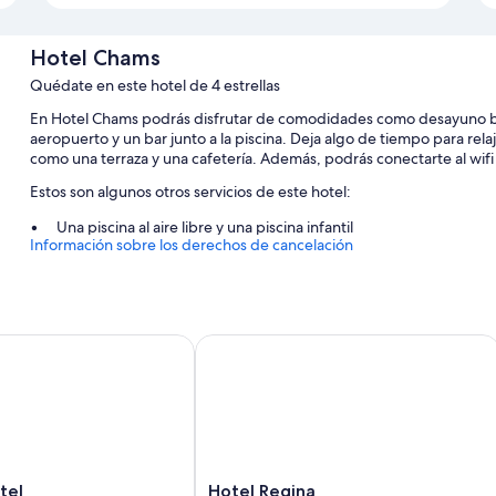
Hotel Chams
Quédate en este hotel de 4 estrellas
En Hotel Chams podrás disfrutar de comodidades como desayuno bufé
aeropuerto y un bar junto a la piscina. Deja algo de tiempo para rel
como una terraza y una cafetería. Además, podrás conectarte al wifi 
Estos son algunos otros servicios de este hotel:
Una piscina al aire libre y una piscina infantil
Información sobre los derechos de cancelación
Aparcamiento gratis
Bicicletas de alquiler, un servicio de transporte desde y hasta el
de entradas
Un servicio de recepción las 24 horas, periódicos gratuitos en el 
l
Hotel Regina
Características de la habitación
Las 75 habitaciones cuentan con comodidades entre las que se incluy
alta calidad, además de otros detalles, como aire acondicionado y 
Además, otros servicios de los que disfrutarás en todas las habitacio
Hotel
tel
Hotel Regina