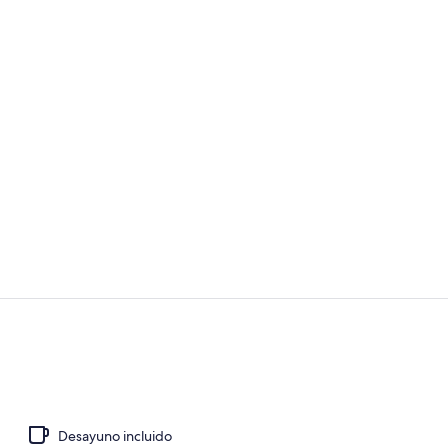
Entrada al a
Pasillo
Desayuno incluido