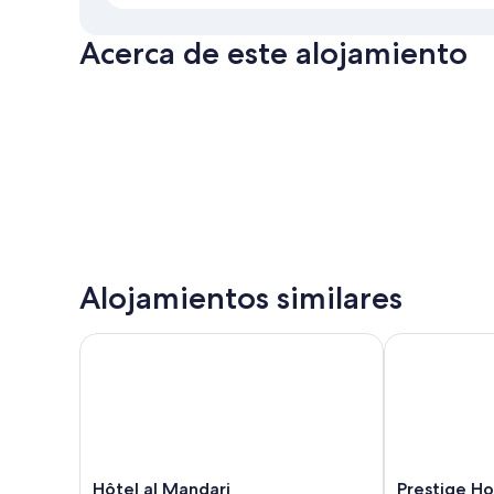
Acerca de este alojamiento
Alojamientos similares
Hôtel al Mandari
Prestige Hote
Hôtel
Prestige
Hôtel al Mandari
Prestige Ho