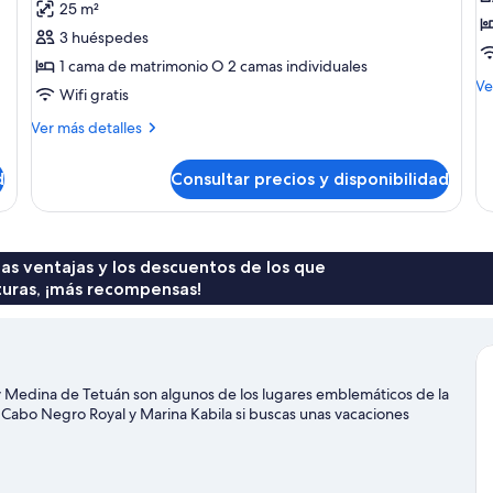
25 m²
Habitación
H
3 huéspedes
doble
i
1 cama de matrimonio O 2 camas individuales
e
M
Ve
Wifi gratis
de
de
Más
Ver más detalles
Ha
detalles
in
de
d
Consultar precios y disponibilidad
es
Habitación
doble
 las ventajas y los descuentos de los que
turas, ¡más recompensas!
y Medina de Tetuán son algunos de los lugares emblemáticos de la
Cabo Negro Royal y Marina Kabila si buscas unas vacaciones