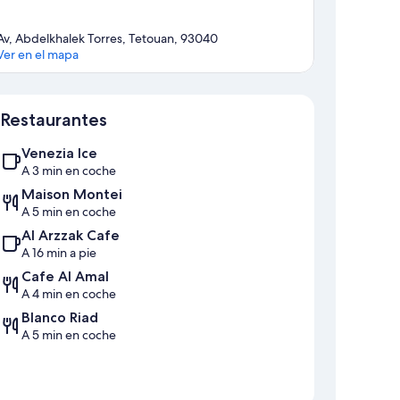
Av, Abdelkhalek Torres, Tetouan, 93040
Ver en el mapa
Mapa
Restaurantes
Venezia Ice
A 3 min en coche
Maison Montei
A 5 min en coche
Al Arzzak Cafe
A 16 min a pie
Cafe Al Amal
A 4 min en coche
Blanco Riad
A 5 min en coche