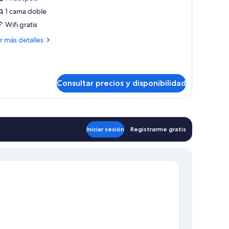
abitación
1 cama doble
ndividual
Wifi gratis
stándar
ás
r más detalles
talles
bitación
dividual
Consultar precios y disponibilidad
tándar
Iniciar sesión
Registrarme gratis