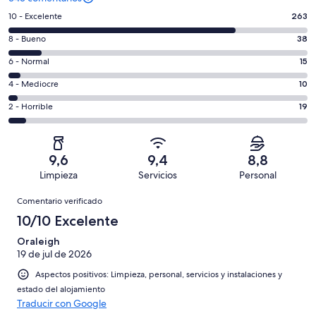
263
10 - Excelente
263
comentarios
38
8 - Bueno
38
de
comentarios
un
15
6 - Normal
15
de
total
comentarios
un
10
4 - Mediocre
10
de
de
total
comentarios
345
un
19
2 - Horrible
19
de
de
con
total
comentarios
345
un
una
de
de
con
total
puntuación
345
un
una
de
9,6
9,4
8,8
de
con
total
puntuación
345
Limpieza
Servicios
Personal
10
una
de
de
con
Comentarios
-
puntuación
345
8
Comentario verificado
una
Excelente
de
con
-
puntuación
10/10 Excelente
6
una
Bueno
de
-
puntuación
Oraleigh
4
Normal
19 de jul de 2026
de
-
2
Aspectos positivos: Limpieza, personal, servicios y instalaciones y
Mediocre
-
estado del alojamiento
Horrible
Traducir con Google