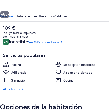
Tampa
Downtown
erior
Siguiente
by
59+
Resumen
Habitaciones
Ubicación
Políticas
Kasa
El
109 €
precio
incluye tasas e impuestos
actual
Del 7 sept al 8 sept
es
Comentarios
Increíble
9,0
Ver 345 comentarios
9,0 de 10
de
109 €
Servicios populares
Piscina
Se aceptan mascotas
Vestíbulo
Wifi gratis
Aire acondicionado
Gimnasio
Cocina
Abrir todos
Opciones de la habitación