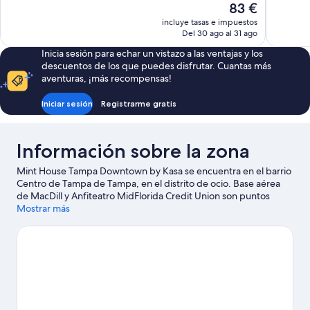
El
83 €
Impresionante,
Bueno,
precio
incluye tasas e impuestos
1.012 comentarios
1.002 com
actual
Del 30 ago al 31 ago
es
Inicia sesión para echar un vistazo a las ventajas y los
de
descuentos de los que puedes disfrutar. Cuantas más
83 €
aventuras, ¡más recompensas!
Iniciar sesión
Registrarme gratis
Información sobre la zona
Mint House Tampa Downtown by Kasa se encuentra en el barrio
Centro de Tampa de Tampa, en el distrito de ocio. Base aérea
de MacDill y Anfiteatro MidFlorida Credit Union son puntos
fundamentales para los aficionados a la cultura; tampoco te
Mostrar más
pierdas Florida Aquarium y Zoológico ZooTampa at Lowry Park.
¿Te apetece disfrutar de un evento especial? Puedes buscar el
calendario de Benchmark International Arena o Estadio
Raymond James.
Ver guía de viaje de Tampa