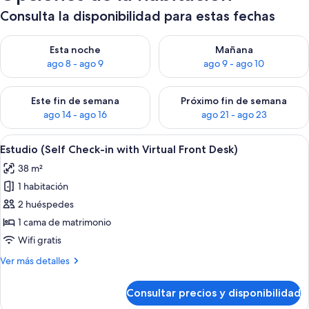
Consulta la disponibilidad para estas fechas
Consulta la disponibilidad para esta noche, ago 8 - ago 9
Consulta la disponibilidad pa
Esta noche
Mañana
ago 8 - ago 9
ago 9 - ago 10
Consulta la disponibilidad para este fin de semana, ago 14 - a
Consulta la disponibilidad par
Este fin de semana
Próximo fin de semana
ago 14 - ago 16
ago 21 - ago 23
Abrir
Estudio (Self Check-in with Virtual Fro
8
Estudio (Self Check-in with Virtual Front Desk)
todas
38 m²
las
1 habitación
fotos
de
2 huéspedes
Estudio
1 cama de matrimonio
(Self
Wifi gratis
Check-
Más
Ver más detalles
in
detalles
with
de
Consultar precios y disponibilidad
Estudio
Virtual