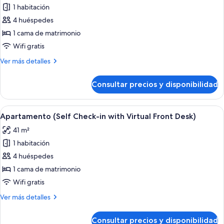
Virtual
1 habitación
fotos
Front
de
4 huéspedes
Desk)
Apartamento
1 cama de matrimonio
(Self
Wifi gratis
Check-
Más
Ver más detalles
in
detalles
with
de
Consultar precios y disponibilidad
Apartamento
Virtual
(Self
Front
Check-
Abrir
Una habitación de hotel moderna con cama
Desk)
6
in
Apartamento (Self Check-in with Virtual Front Desk)
todas
with
41 m²
Virtual
las
Front
1 habitación
fotos
Desk)
de
4 huéspedes
Apartamento
1 cama de matrimonio
(Self
Wifi gratis
Check-
Más
Ver más detalles
in
detalles
with
de
Consultar precios y disponibilidad
Apartamento