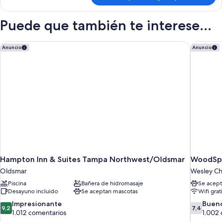
Virtual
(Self
Front
Check-
Puede que también te interese...
Desk)
in
with
Virtual
Hampton Inn & Suites Tampa Northwest/Oldsmar
WoodSpr
Anuncio
Anuncio
Front
Desk)
Hampton Inn & Suites Tampa Northwest/Oldsmar
WoodSpr
Oldsmar
Wesley Ch
Piscina
Bañera de hidromasaje
Se acept
Desayuno incluido
Se aceptan mascotas
Wifi grat
9.2
7.4
Impresionante
Buen
9,2
7,4
sobre
sobre
1.012 comentarios
1.002
10,
10,