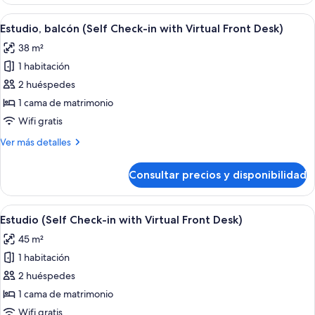
(Self
Front
Check-
Abrir
Estudio, balcón (Self Check-in with Vir
Desk)
7
in
Estudio, balcón (Self Check-in with Virtual Front Desk)
todas
with
38 m²
Virtual
las
Front
1 habitación
fotos
Desk)
de
2 huéspedes
Estudio,
1 cama de matrimonio
balcón
Wifi gratis
(Self
Más
Ver más detalles
Check-
detalles
in
de
Consultar precios y disponibilidad
Estudio,
with
balcón
Virtual
(Self
Abrir
Un dormitorio moderno con cama, mesit
Front
6
Check-
Estudio (Self Check-in with Virtual Front Desk)
todas
Desk)
in
45 m²
with
las
Virtual
1 habitación
fotos
Front
de
2 huéspedes
Desk)
Estudio
1 cama de matrimonio
(Self
Wifi gratis