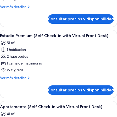
Check-
Más
Ver más detalles
in
detalles
with
de
Consultar precios y disponibilidad
Estudio
Virtual
(Self
Front
Check-
Abrir
Estudio Premium (Self Check-in with Vir
Desk)
6
in
Estudio Premium (Self Check-in with Virtual Front Desk)
todas
with
51 m²
Virtual
las
Front
1 habitación
fotos
Desk)
de
2 huéspedes
Estudio
1 cama de matrimonio
Premium
Wifi gratis
(Self
Más
Ver más detalles
Check-
detalles
in
de
Consultar precios y disponibilidad
Estudio
with
Premium
Virtual
(Self
Abrir
Una habitación de hotel moderna con cama
Front
7
Check-
Apartamento (Self Check-in with Virtual Front Desk)
todas
Desk)
in
41 m²
with
las