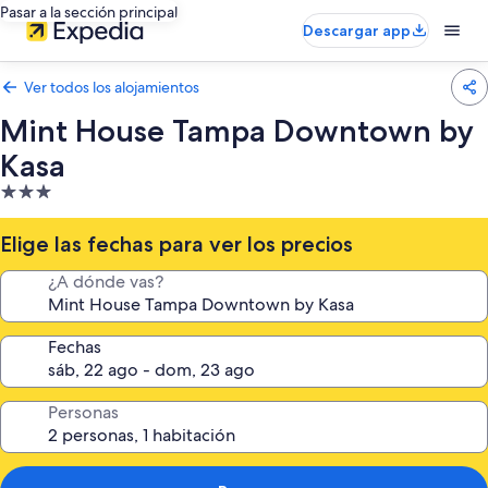
Pasar a la sección principal
Descargar app
Ver todos los alojamientos
Mint House Tampa Downtown by
Kasa
Alojamiento
de
3.0 estrellas
Elige las fechas para ver los precios
¿A dónde vas?
Fechas
Personas