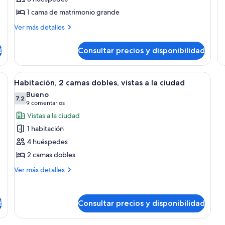
de
habitación,
h
1 cama de matrimonio grande
Su
accesible
vi
Más
1
Ver más detalles
para
a
detalles
ha
personas
de
la
vis
d
Consultar precios y disponibilidad
Suite,
a
con
p
1
la
discapacidad,
habitación,
pi
ama grande, dos mesitas de noche con lámparas, un cabecero y un cuadro en
Abrir
Habitación de hotel con dos camas, u
bañera
6
accesible
Habitación, 2 camas dobles, vistas a la ciudad
todas
para
(Mobility
Bueno
personas
las
7,2
7,2 de 10
&
(9 comentarios)
9 comentarios
con
fotos
Hearing)
Vistas a la ciudad
discapacidad,
de
bañera
1 habitación
Habitación,
(Mobility
4 huéspedes
&
2
Hearing)
2 camas dobles
camas
dobles,
Más
Ver más detalles
detalles
vistas
de
a
Habitación,
d
la
Consultar precios y disponibilidad
2
ciudad
camas
dobles,