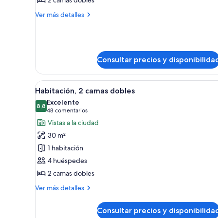
2 camas dobles
camas
dobles,
Más
Ver más detalles
detalles
vistas
de
a
Habitación,
la
2
piscina
camas
Consultar precios y disponibilida
dobles,
vistas
a
Abrir
Habitación de hotel con dos c
8
Habitación, 2 camas dobles
la
todas
piscina
Excelente
las
8,8
8,8 de 10
(48 comentarios)
48 comentarios
fotos
Vistas a la ciudad
de
30 m²
Habitación,
1 habitación
2
4 huéspedes
camas
2 camas dobles
dobles
Más
Ver más detalles
detalles
de
Consultar precios y disponibilida
Habitación,