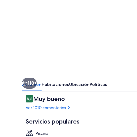
118+
Resumen
Habitaciones
Ubicación
Políticas
Comentarios
Muy bueno
8,2
8,2 de 10
Ver 1010 comentarios
Servicios populares
Piscina