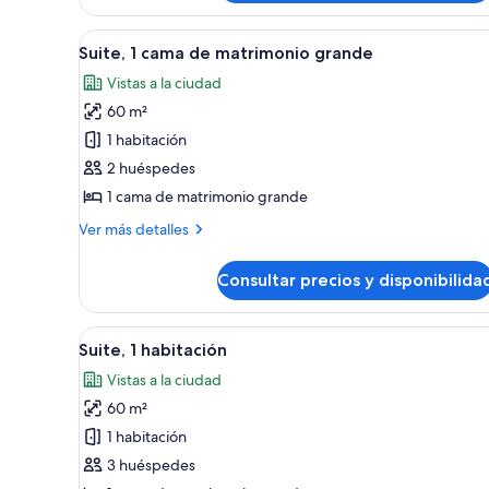
2
camas
Abrir
Una habitación de hotel con una
8
dobles
Suite, 1 cama de matrimonio grande
todas
Vistas a la ciudad
las
60 m²
fotos
de
1 habitación
Suite,
2 huéspedes
1
1 cama de matrimonio grande
cama
Más
Ver más detalles
de
detalles
matrimonio
de
Consultar precios y disponibilida
Suite,
grande
1
cama
Abrir
Habitación de hotel con una cam
7
de
Suite, 1 habitación
todas
matrimonio
Vistas a la ciudad
grande
las
60 m²
fotos
de
1 habitación
Suite,
3 huéspedes
1