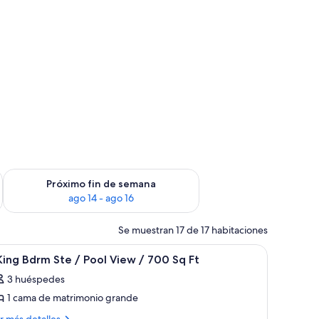
fin de semana, ago 7 - ago 9
Consulta la disponibilidad para el próximo fin de semana, ago
Próximo fin de semana
ago 14 - ago 16
Se muestran 17 de 17 habitaciones
scritorio, una silla y un televisor.
brir
Habitación de hotel con una cama grande, tele
4
King Bdrm Ste / Pool View / 700 Sq Ft
odas
3 huéspedes
s
1 cama de matrimonio grande
otos
e
ás
r más detalles