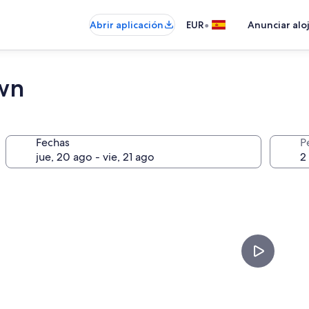
•
Abrir aplicación
EUR
Anunciar alo
wn
Fechas
P