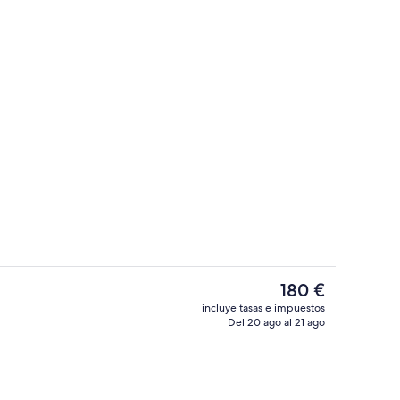
Exterior
por el alojamiento
El
180 €
precio
incluye tasas e impuestos
actual
Del 20 ago al 21 ago
ojamiento)
Bar (en el alojamiento)
es
de
180 €