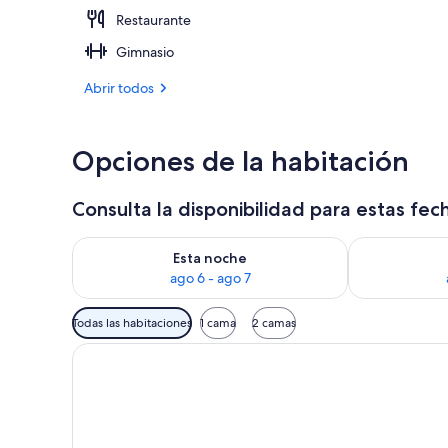
Restaurante
Exterior
Gimnasio
Abrir todos
Opciones de la habitación
Consulta la disponibilidad para estas fec
Consulta la disponibilidad para esta noche, ago 6 - 
Consulta la d
Esta noche
ago 6 - ago 7
Filtros
Todas las habitaciones
1 cama
2 camas
disponibles
para
las
habitaciones