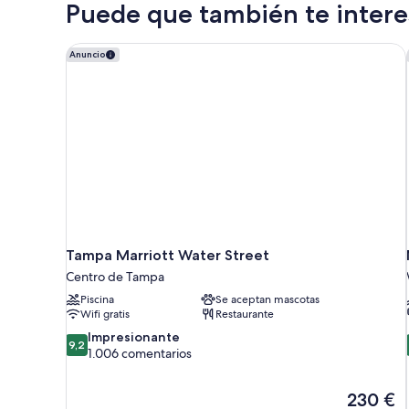
la
Puede que también te interes
de
ciudad
matrimonio
grande,
Tampa Marriott Water Street
Anuncio
vistas
a
la
ciudad
Tampa Marriott Water Street
Centro de Tampa
Piscina
Se aceptan mascotas
Wifi gratis
Restaurante
9.2
Impresionante
9,2
sobre
1.006 comentarios
10,
Impresionante,
El
230 €
1.006 comentarios