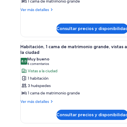
1 cama de matrimonio grande
habitación
Más
Ver más detalles
detalles
de
Suite,
Consultar precios y disponibilida
1
habitación
Abrir
Habitación de hotel con una c
7
Habitación, 1 cama de matrimonio grande, vistas a
todas
la ciudad
las
Muy bueno
8,0
fotos
8,0 de 10
(4 comentarios)
4 comentarios
de
Vistas a la ciudad
Habitación,
1 habitación
1
3 huéspedes
cama
1 cama de matrimonio grande
de
Más
matrimonio
Ver más detalles
detalles
grande,
de
vistas
Consultar precios y disponibilida
Habitación,
a
1
cama