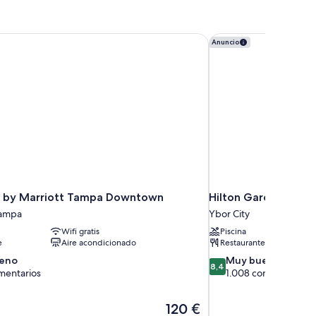
 by Marriott Tampa Downtown
Hilton Garden Inn Ta
Anuncio
 by Marriott Tampa Downtown
Hilton Garden Inn Ta
Tampa
Ybor City
Wifi gratis
Piscina
e
Aire acondicionado
Restaurante
8.4
eno
Muy bueno
8,4
sobre
mentarios
1.008 comentarios
10,
Muy
El
120 €
bueno,