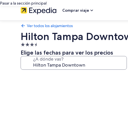
Pasar a la sección principal
Comprar viaje
Ver todos los alojamientos
Hilton Tampa Downto
Alojamiento
de
Elige las fechas para ver los precios
3.5 estrellas
¿A dónde vas?
Galería
de
imágenes
de
Hilton
Tampa
Downtown