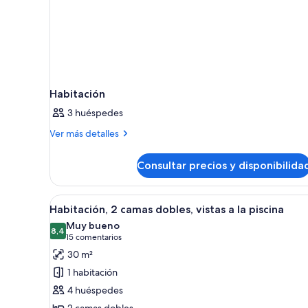
Habitación
3 huéspedes
Más
Ver más detalles
detalles
de
Consultar precios y disponibilida
Habitación
Abrir
Una habitación de hotel con do
8
Habitación, 2 camas dobles, vistas a la piscina
todas
Muy bueno
las
8,4
8,4 de 10
(15 comentarios)
15 comentarios
fotos
30 m²
de
1 habitación
Habitación,
4 huéspedes
2