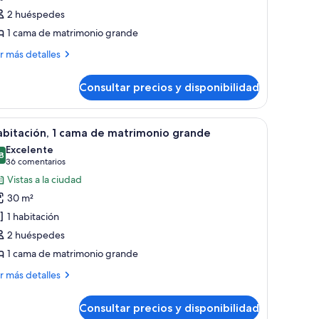
ama
2 huéspedes
e
1 cama de matrimonio grande
atrimonio
rande
ás
r más detalles
talles
Mobility/Hearing,
ll-
Consultar precios y disponibilidad
bitación,
hower)
ma
 pared.
o, silla, sofá, mesita y ventana con cortinas.
brir
Habitación de hotel con una cama grande, una s
9
bitación, 1 cama de matrimonio grande
odas
trimonio
Excelente
ande
s
8
8,8 de 10
(36 comentarios)
36 comentarios
obility/Hearing,
otos
Vistas a la ciudad
l-
e
30 m²
abitación,
ower)
1 habitación
2 huéspedes
ama
1 cama de matrimonio grande
e
atrimonio
ás
r más detalles
rande
talles
Consultar precios y disponibilidad
bitación,