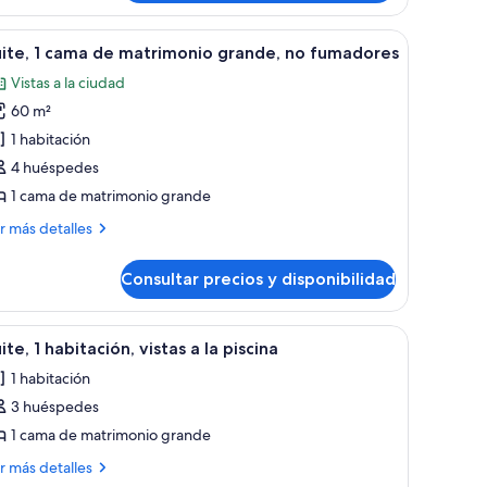
ma
nde, dos mesitas de noche con lámparas, una ventana con cortinas y una al
brir
Habitación de hotel con una cama grande, un esc
7
ite, 1 cama de matrimonio grande, no fumadores
odas
trimonio
Vistas a la ciudad
ande
s
60 m²
otos
e
1 habitación
ite,
4 huéspedes
1 cama de matrimonio grande
ama
ás
r más detalles
e
talles
atrimonio
Consultar precios y disponibilidad
ite,
rande,
o
ma
, una obra de arte enmarcada en la pared, una lámpara de noche y una pare
brir
Habitación de hotel con una cama grande, televi
umadores
6
ite, 1 habitación, vistas a la piscina
odas
trimonio
1 habitación
ande,
s
3 huéspedes
otos
madores
e
1 cama de matrimonio grande
ite,
ás
r más detalles
talles