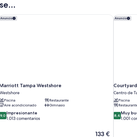
e...
vistas
a
la
Marriott Tampa Westshore
Courtyard
Anuncio
Anuncio
ciudad
Marriott Tampa Westshore
Courtyard
Westshore
Centro de 
Piscina
Restaurante
Piscina
Aire acondicionado
Gimnasio
Restaurant
9.0
8.4
Impresionante
Muy bu
9,0
8,4
sobre
sobre
1.013 comentarios
1.001 co
10,
10,
Impresionante,
Muy
El
133 €
1.013 comentarios
bueno,