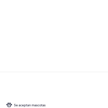
Vídeo hecho 
Bar (en el al
Se aceptan mascotas