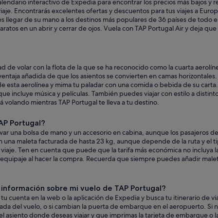
 calendario interactivo de Expedia para encontrar los precios más bajos y 
 el viaje. Encontrarás excelentes ofertas y descuentos para tus viajes a Eu
s llegar de su mano a los destinos más populares de 36 países de todo el
baratos en un abrir y cerrar de ojos. Vuela con TAP Portugal Air y deja q
idad de volar con la flota de la que se ha reconocido como la cuarta aero
ventaja añadida de que los asientos se convierten en camas horizontales.
e esta aerolínea y mima tu paladar con una comida o bebida de su carta. P
e incluye música y películas. También puedes viajar con estilo a distintos 
rá volando mientras TAP Portugal te lleva a tu destino.
AP Portugal?
var una bolsa de mano y un accesorio en cabina, aunque los pasajeros d
n una maleta facturada de hasta 23 kg, aunque depende de la ruta y el tip
 viaje. Ten en cuenta que puede que la tarifa más económica no incluya l
equipaje al hacer la compra. Recuerda que siempre puedes añadir maletas 
información sobre mi vuelo de TAP Portugal?
 tu cuenta en la web o la aplicación de Expedia y busca tu itinerario de via
egada del vuelo, o si cambian la puerta de embarque en el aeropuerto. S
as el asiento donde deseas viajar y que imprimas la tarjeta de embarque o 