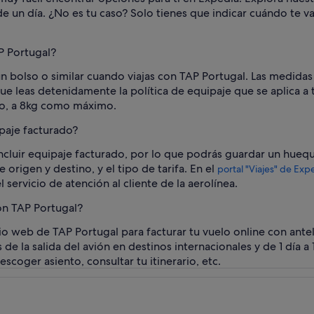
de un día. ¿No es tu caso? Solo tienes que indicar cuándo te va
P Portugal?
n bolso o similar cuando viajas con TAP Portugal. Las medida
e leas detenidamente la política de equipaje que se aplica a 
eso, a 8kg como máximo.
ipaje facturado?
ncluir equipaje facturado, por lo que podrás guardar un hueque
origen y destino, y el tipo de tarifa. En el
portal "Viajes" de Exp
 servicio de atención al cliente de la aerolínea.
on TAP Portugal?
sitio web de TAP Portugal para facturar tu vuelo online con ante
 de la salida del avión en destinos internacionales y de 1 día 
scoger asiento, consultar tu itinerario, etc.