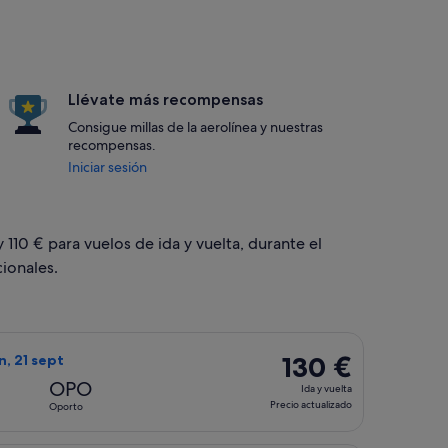
Llévate más recompensas
Consigue millas de la aerolínea y nuestras
recompensas.
Iniciar sesión
 110 € para vuelos de ida y vuelta, durante el
ionales.
 28 sept, con un precio de 110 €. Precio actualizado
o de TAP Portugal, con salida el jue, 17 sept de Barcelona a Opo
130 €
130 €
un, 21 sept
Ida
OPO
Ida y vuelta
y
Precio actualizado
Oporto
vuelta,
Precio