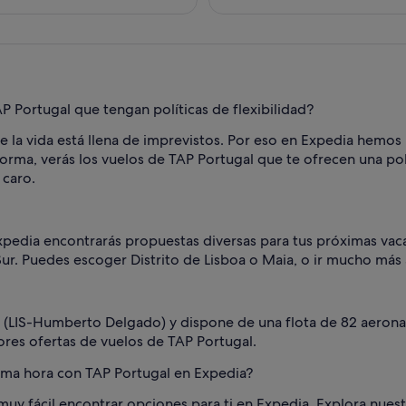
vuelta,
encontrado
ayer
Portugal que tengan políticas de flexibilidad?
a vida está llena de imprevistos. Por eso en Expedia hemos in
orma, verás los vuelos de TAP Portugal que te ofrecen una polí
 caro.
xpedia encontrarás propuestas diversas para tus próximas vacac
r. Puedes escoger Distrito de Lisboa o Maia, o ir mucho más a
a (LIS-Humberto Delgado) y dispone de una flota de 82 aerona
jores ofertas de vuelos de TAP Portugal.
ima hora con TAP Portugal en Expedia?
á muy fácil encontrar opciones para ti en Expedia. Explora nues