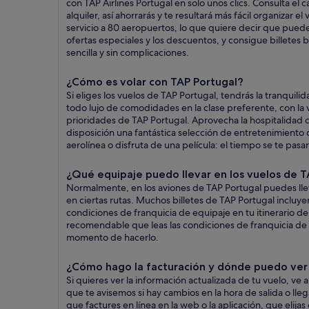
con TAP Airlines Portugal en solo unos clics. Consulta el
alquiler, así ahorrarás y te resultará más fácil organizar
servicio a 80 aeropuertos, lo que quiere decir que puede
ofertas especiales y los descuentos, y consigue billetes 
sencilla y sin complicaciones.
¿Cómo es volar con TAP Portugal?
Si eliges los vuelos de TAP Portugal, tendrás la tranquil
todo lujo de comodidades en la clase preferente, con la 
prioridades de TAP Portugal. Aprovecha la hospitalidad d
disposición una fantástica selección de entretenimiento qu
aerolínea o disfruta de una película: el tiempo se te pasa
¿Qué equipaje puedo llevar en los vuelos de T
Normalmente, en los aviones de TAP Portugal puedes lle
en ciertas rutas. Muchos billetes de TAP Portugal incluye
condiciones de franquicia de equipaje en tu itinerario de
recomendable que leas las condiciones de franquicia de 
momento de hacerlo.
¿Cómo hago la facturación y dónde puedo ver 
Si quieres ver la información actualizada de tu vuelo, ve a
que te avisemos si hay cambios en la hora de salida o ll
que factures en línea en la web o la aplicación, que elij