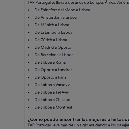
TAP Portugal te lleva a destinos de Europa, África, Améri
De Fráncfort del Meno a Lisboa
De Ámsterdam a Lisboa
De Múnich a Lisboa
De Estambul a Lisboa
De Zúrich a Lisboa
De Madrid a Oporto
De Barcelona a Lisboa
De Lisboa a Roma
De Oporto a Londres
De Oporto a París
De Lisboa a Varsovia
De Lisboa a Tel Aviv
De Lisboa a Chicago
De Lisboa a Montreal
¿Cómo puedo encontrar las mejores ofertas d
TAP Portugal lleva más de un siglo ayudando a los pasaje