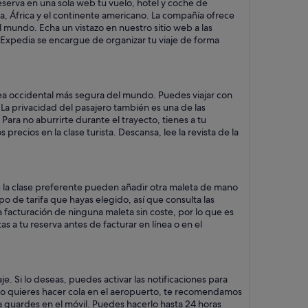
reserva en una sola web tu vuelo, hotel y coche de
ropa, África y el continente americano. La compañía ofrece
 mundo. Echa un vistazo en nuestro sitio web a las
ue Expedia se encargue de organizar tu viaje de forma
línea occidental más segura del mundo. Puedes viajar con
 La privacidad del pasajero también es una de las
ara no aburrirte durante el trayecto, tienes a tu
precios en la clase turista. Descansa, lee la revista de la
e la clase preferente pueden añadir otra maleta de mano
o de tarifa que hayas elegido, así que consulta las
a facturación de ninguna maleta sin coste, por lo que es
a tu reserva antes de facturar en línea o en el
je. Si lo deseas, puedes activar las notificaciones para
i no quieres hacer cola en el aeropuerto, te recomendamos
la guardes en el móvil. Puedes hacerlo hasta 24 horas