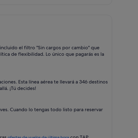
vuelta,
encontrado
hace
2 días
cluido el filtro "Sin cargos por cambio" que
tica de flexibilidad. Lo único que pagarás es la
iones. Esta línea aérea te llevará a 346 destinos
llá. ¡Tú decides!
ves. Cuando lo tengas todo listo para reservar
tras
con TAP
ofertas de vuelos de última hora