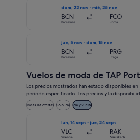
Seleccionar vuelo de TAP Portugal, c
dom, 22 nov - mié, 25 nov
BCN
FCO
Barcelona
Roma
Seleccionar vuelo de TAP Portugal, co
jue, 5 nov - dom, 15 nov
BCN
PRG
Barcelona
Praga
Vuelos de moda de TAP Port
Los precios mostrados han estado disponibles en los
periodo especificado. Los precios y la disponibili
Todas las ofertas
Solo ida
Ida y vuelta
Seleccionar vuelo de TAP Portugal, co
lun, 14 sept - jue, 24 sept
VLC
RAK
Valencia
Marrakech