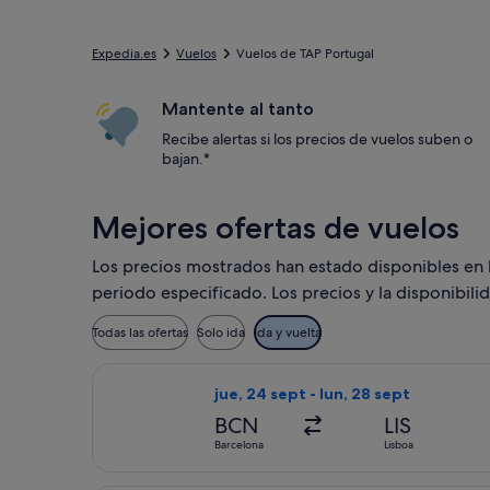
Expedia.es
Vuelos
Vuelos de TAP Portugal
Mantente al tanto
Recibe alertas si los precios de vuelos suben o
bajan.*
Mejores ofertas de vuelos
Los precios mostrados han estado disponibles en los
periodo especificado. Los precios y la disponibili
Todas las ofertas
Solo ida
Ida y vuelta
Seleccionar vuelo de TAP Portugal, co
jue, 24 sept - lun, 28 sept
BCN
LIS
Barcelona
Lisboa