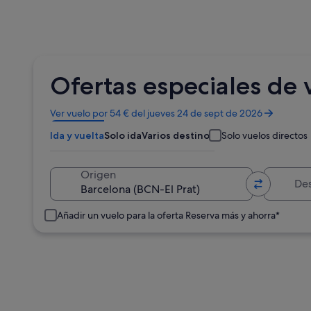
Ofertas especiales de 
Se
Ver vuelo por 54 € del jueves 24 de sept de 2026
abre
Ida y vuelta
Solo ida
Varios destinos
Solo vuelos directos
en
una
ventana
Destino
Origen
nueva
Añadir un vuelo para la oferta Reserva más y ahorra*