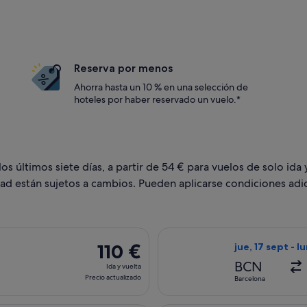
Reserva por menos
Ahorra hasta un 10 % en una selección de
hoteles por haber reservado un vuelo.*
 últimos siete días, a partir de 54 € para vuelos de solo ida y
dad están sujetos a cambios. Pueden aplicarse condiciones adic
n salida el jue, 24 sept de Barcelona a Lisboa, y vuelta el lun,
Seleccionar vuel
110 €
110 €
jue, 17 sept - l
Ida
BCN
Ida y vuelta
y
Precio actualizado
Barcelona
vuelta,
Precio