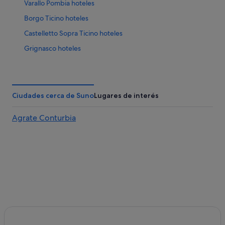
Varallo Pombia hoteles
ago
Borgo Ticino hoteles
Castelletto Sopra Ticino hoteles
Grignasco hoteles
Meina hoteles
Rovasenda hoteles
Ameno hoteles
Ciudades cerca de Suno
Lugares de interés
Momo hoteles
Agrate Conturbia
Gattinara hoteles
Soriso hoteles
San Maurizio d'Opaglio hoteles
Prato Sesia hoteles
Dormelletto hoteles
Arona hoteles
Cressa hoteles