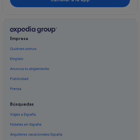
Hoteles cerca de Ayuntamiento de Arona
Isla de San Giulio hoteles
Colazza hoteles
Suno hoteles
Empresa
Oleggio hoteles
Quiénes somos
Empleo
Anuncia tu alojamiento
Publicidad
Prensa
Búsquedas
Viajes a España
Hoteles en España
Alquileres vacacionales España