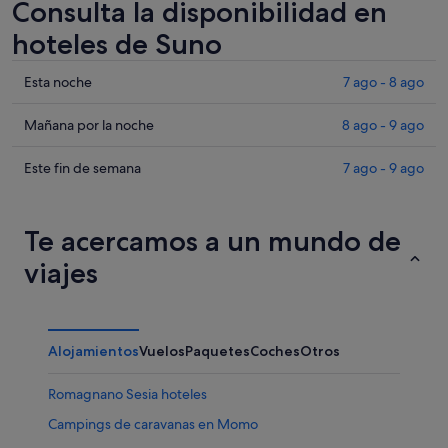
Consulta la disponibilidad en
hoteles de Suno
Comprueba
Esta noche
7 ago - 8 ago
los
precios
Comprueba
Mañana por la noche
8 ago - 9 ago
en
los
Suno
precios
Comprueba
Este fin de semana
7 ago - 9 ago
para
en
los
esta
Suno
precios
noche,
para
en
Te acercamos a un mundo de
7
mañana
Suno
viajes
ago
por
para
-
la
este
8
noche,
fin
ago
8
de
Alojamientos
Vuelos
Paquetes
Coches
Otros
ago
semana,
-
7
Romagnano Sesia hoteles
9
ago
ago
-
Campings de caravanas en Momo
9