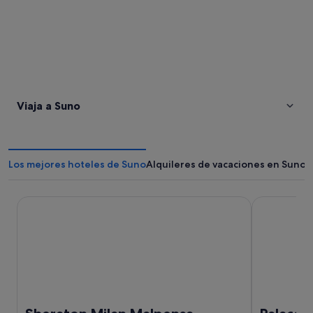
Viaja a Suno
Los mejores hoteles de Suno
Alquileres de vacaciones en Suno
Sheraton Milan Malpensa Airport Hotel & Conference Cen
Palace Gran