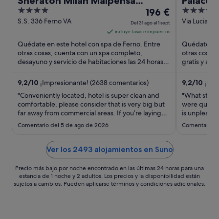
Sheraton Milan Malpensa
Palace 
4
El
4
Airport Hotel & Conference
196 €
out
precio
out
S.S. 336 Ferno VA
Via Luciano 
Center
Del 31 ago al 1 sept
Varese VA
of
es
of
incluye tasas e impuestos
5
de
5
Quédate en este hotel con spa de Ferno. Entre
Quédate en 
196 €
otras cosas, cuenta con un spa completo,
otras cosas,
desayuno y servicio de habitaciones las 24 horas.
por
gratis y apa
Algunos aspectos que ...
que los hués
noche
del
9,2
/
10
¡Impresionante! (2638 comentarios)
9,2
/
10
¡Impr
31
"Conveniently located, hotel is super clean and
"What starts
ago
comfortable, please consider that is very big but
were quite 
far away from commercial areas. If you’re laying
al
is unpleasan
over or connecting overnight flights, this hotel is
awful; I did
1
Comentario del 5 de ago de 2026
Comentario d
perfect. Restaurant is a little over priced and quite
moment unti
sept
average."
is that on my
bathrobe ...
Ver los 2493 alojamientos en Suno
Precio más bajo por noche encontrado en las últimas 24 horas para una
estancia de 1 noche y 2 adultos. Los precios y la disponibilidad están
sujetos a cambios. Pueden aplicarse términos y condiciones adicionales.