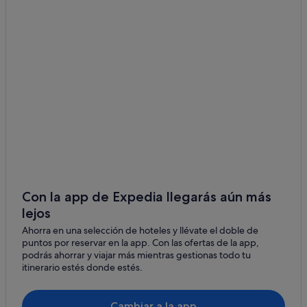
Fara Novarese hoteles
Briona hoteles
Massino Visconti hoteles
Novara hoteles
Pogno hoteles
Maggiora hoteles
Barengo hoteles
Cameri hoteles
Borgomanero hoteles
Oleggio Castello hoteles
Con la app de Expedia llegarás aún más
lejos
Campings de caravanas en Castelletto Sopra Ticino
Ahorra en una selección de hoteles y llévate el doble de
Serravalle Sesia hoteles
puntos por reservar en la app. Con las ofertas de la app,
Roasio hoteles
podrás ahorrar y viajar más mientras gestionas todo tu
itinerario estés donde estés.
Caltignaga hoteles
Gozzano hoteles
Cambiar a la app