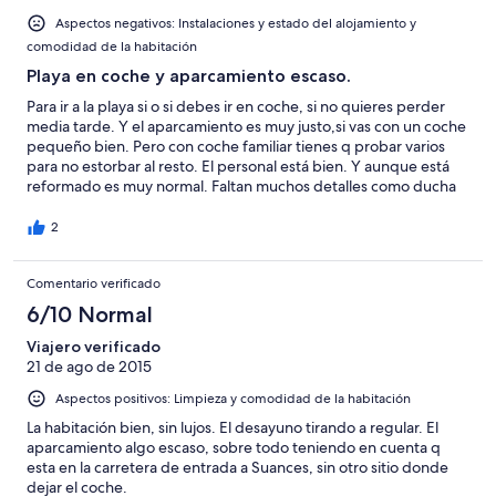
-
2
Aspectos negativos: Instalaciones y estado del alojamiento y
Mediocre
-
comodidad de la habitación
Horrible
Playa en coche y aparcamiento escaso.
Para ir a la playa si o si debes ir en coche, si no quieres perder
media tarde. Y el aparcamiento es muy justo,si vas con un coche
pequeño bien. Pero con coche familiar tienes q probar varios
para no estorbar al resto. El personal está bien. Y aunque está
reformado es muy normal. Faltan muchos detalles como ducha
en el baño...
2
Comentario verificado
6/10 Normal
Viajero verificado
21 de ago de 2015
Aspectos positivos: Limpieza y comodidad de la habitación
La habitación bien, sin lujos. El desayuno tirando a regular. El
aparcamiento algo escaso, sobre todo teniendo en cuenta q
esta en la carretera de entrada a Suances, sin otro sitio donde
dejar el coche.