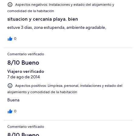
recomiendo, es preferible alojarse en otro establecimiento.
Aspectos negativos: Instalaciones y estado del alojamiento y
comodidad de la habitación
situacion y cercania playa. bien
estuve 3 dias, zona estupenda, ambiente agradable,
0
Comentario verificado
8/10 Bueno
Viajero verificado
7 de ago de 2014
Aspectos positivos: Limpieza, personal, instalaciones y estado del
alojamiento y comodidad de la habitación
Buena
0
Comentario verificado
8/10 Bueno