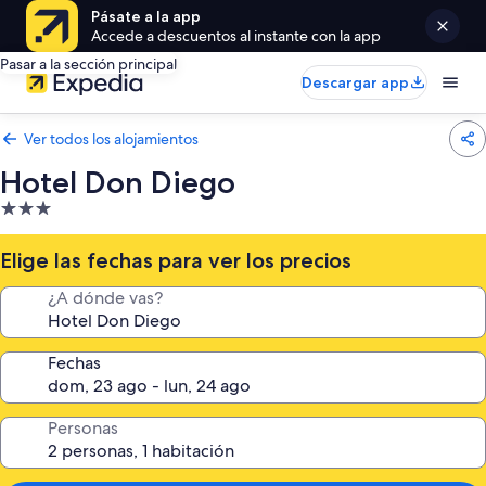
Pásate a la app
Accede a descuentos al instante con la app
Pasar a la sección principal
Descargar app
Ver todos los alojamientos
Hotel Don Diego
Alojamiento
de
3.0 estrellas
Elige las fechas para ver los precios
¿A dónde vas?
Fechas
Personas