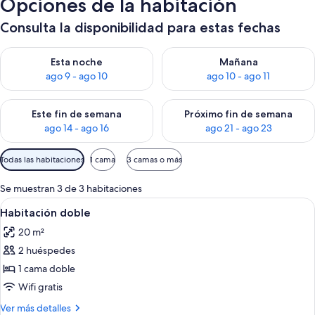
Opciones de la habitación
Consulta la disponibilidad para estas fechas
Consulta la disponibilidad para esta noche, ago 9 - ago 10
Consulta la disponibilidad par
Esta noche
Mañana
ago 9 - ago 10
ago 10 - ago 11
Consulta la disponibilidad para este fin de semana, ago 14 - a
Consulta la disponibilidad par
Este fin de semana
Próximo fin de semana
ago 14 - ago 16
ago 21 - ago 23
Filtros
Todas las habitaciones
1 cama
3 camas o más
disponibles
para
Se muestran 3 de 3 habitaciones
las
Abrir
Una habitación de hotel con cama, mes
4
Habitación doble
habitaciones
todas
20 m²
las
2 huéspedes
fotos
de
1 cama doble
Habitación
Wifi gratis
doble
Más
Ver más detalles