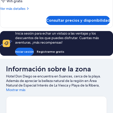
Habitación
Wifi gratis
familiar
Más
Ver más detalles
doble
detalles
de
Consultar precios y disponibilidad
Habitación
familiar
doble
Inicia sesión para echar un vistazo a las ventajas y los
descuentos de los que puedes disfrutar. Cuantas más
aventuras, ¡más recompensas!
Iniciar sesión
Registrarme gratis
Información sobre la zona
Hotel Don Diego se encuentra en Suances, cerca de la playa.
Además de apreciar la belleza natural de la región en Área
Natural de Especial Interés de La Viesca y Playa de la Ribera,
también puedes visitar lugares fundamentales para los
Mostrar más
aficionados a la cultura, como Museo Diocesano Regina Coeli y
Museo de la Inquisición. Parque de la Naturaleza de Cabárceno
y Torre de Don Borja también merecen la pena. Descubre todas
las actividades acuáticas que podrás hacer en la zona, como
submarinismo, esnórquel o surf o bodyboard; además, tendrás