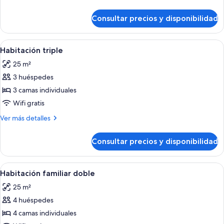
detalles
de
Consultar precios y disponibilidad
Habitación
doble
Abrir
Una habitación de hotel con una cama 
5
Habitación triple
todas
25 m²
las
3 huéspedes
fotos
de
3 camas individuales
Habitación
Wifi gratis
triple
Más
Ver más detalles
detalles
de
Consultar precios y disponibilidad
Habitación
triple
Abrir
Una habitación de hotel con una cama,
14
Habitación familiar doble
todas
25 m²
las
4 huéspedes
fotos
de
4 camas individuales