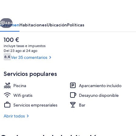
Diego
erior
Siguiente
48+
Resumen
Habitaciones
Ubicación
Políticas
El
100 €
precio
incluye tasas e impuestos
actual
Del 23 ago al 24 ago
es
Comentarios
6,4
Ver 35 comentarios
6,4 de 10
de
100 €
Servicios populares
Piscina
Aparcamiento incluido
Interior
Wifi gratis
Desayuno disponible
Servicios empresariales
Bar
Abrir todos