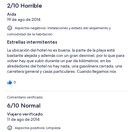
2/10 Horrible
Aida
19 de ago de 2014
Aspectos negativos: Instalaciones y estado del alojamiento y
comodidad de la habitación
Estrellas intermitentes
La ubicación del hotel no es buena, la parte de la playa está
bastante alejada y además con un gran desnivel, por lo que para
volver hay que subir durante un par de kilómetros; en los
alrededores del hotel no hay nada, una gasolinera cerrada, una
carretera general y casas particulares. Cuando llegamos nos
dieron una habitación minúscula, cama doble con supletoria,
para tres adultos, habíamos contratado una triple que por
0
supuesto era más cara que la doble stándard. Un sólo enchufe
tiene corriente cuando apagas las luces, el del baño, tuvimos
Comentario verificado
que bajar a las 12 de la noche (cuando pusimos a cargar los
móviles) a pedir un ladrón a recepción, nos dieron uno pegado
6/10 Normal
con cinta aislante, y bajamos porque la habitación no tiene
teléfono para llamar a recepción. No sé cuáles son los requisitos
Viajero verificado
para tener tres estrellas, pero desde luego el hotel necesita una
11 de ago de 2014
buena reforma y una piscina con cubierta deslizante que apesta
Aspectos positivos: Limpieza
a cloro no creo que sea condición indispensable. No lo