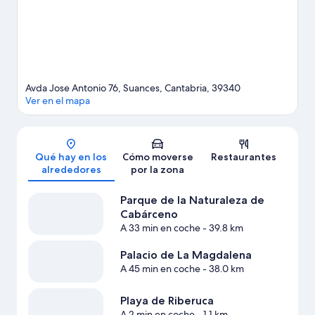
ocasión de disfrutar de la naturaleza al aire libre con opciones
como el ecoturismo.
Ver guía de viaje de Suances
Avda Jose Antonio 76, Suances, Cantabria, 39340
Ver en el mapa
Mapa
Qué hay en los
Cómo moverse
Restaurantes
alrededores
por la zona
Parque de la Naturaleza de
Cabárceno
A 33 min en coche
- 39.8 km
Palacio de La Magdalena
A 45 min en coche
- 38.0 km
Playa de Riberuca
A 2 min en coche
- 1.1 km