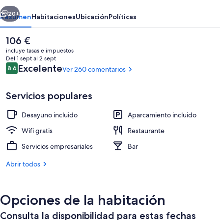
erior
Siguiente
20+
Resumen
Habitaciones
Ubicación
Políticas
El
106 €
precio
incluye tasas e impuestos
actual
Del 1 sept al 2 sept
es
Comentarios
Excelente
8,6
Ver 260 comentarios
8,6 de 10
de
106 €
Servicios populares
Desayuno incluido
Aparcamiento incluido
Abre todos los días (con mesas al aire l
Wifi gratis
Restaurante
Servicios empresariales
Bar
Abrir todos
Opciones de la habitación
Consulta la disponibilidad para estas fechas