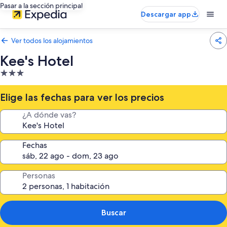
Pasar a la sección principal
Descargar app
Ver todos los alojamientos
Kee's Hotel
Alojamiento
de
3.0 estrellas
Elige las fechas para ver los precios
¿A dónde vas?
Fechas
Personas
Buscar