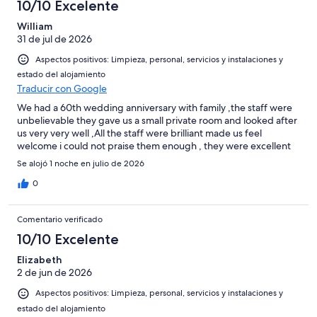
-
puntuación
10/10 Excelente
6
una
Bueno
de
-
puntuación
William
4
Normal
31 de jul de 2026
de
-
2
Aspectos positivos: Limpieza, personal, servicios y instalaciones y
Mediocre
-
estado del alojamiento
Horrible
Traducir con Google
We had a 60th wedding anniversary with family ,the staff were
unbelievable they gave us a small private room and looked after
us very very well ,All the staff were brilliant made us feel
welcome i could not praise them enough , they were excellent
Se alojó 1 noche en julio de 2026
0
Comentario verificado
10/10 Excelente
Elizabeth
2 de jun de 2026
Aspectos positivos: Limpieza, personal, servicios y instalaciones y
estado del alojamiento