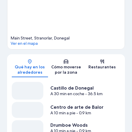
alrededores.
Ver guía de viaje de Stranorlar
Main Street, Stranorlar, Donegal
Ver en el mapa
Mapa
Qué hay en los
Cómo moverse
Restaurantes
alrededores
por la zona
Castillo de Donegal
A 30 min en coche
- 36.5 km
Centro de arte de Balor
A 10 min a pie
- 0.9 km
Drumboe Woods
A 10 min a pie
- 0.9 km