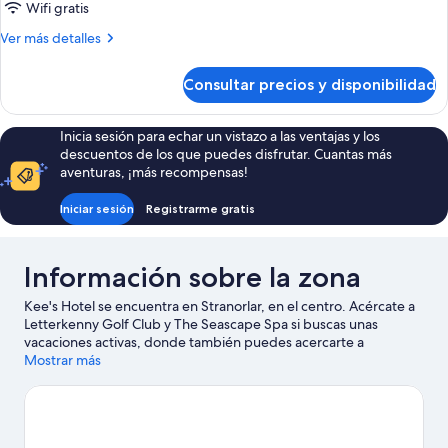
Habitación
Wifi gratis
familiar
Más
Ver más detalles
detalles
de
Consultar precios y disponibilidad
Habitación
familiar
Inicia sesión para echar un vistazo a las ventajas y los
descuentos de los que puedes disfrutar. Cuantas más
aventuras, ¡más recompensas!
Iniciar sesión
Registrarme gratis
Información sobre la zona
Kee's Hotel se encuentra en Stranorlar, en el centro. Acércate a
Letterkenny Golf Club y The Seascape Spa si buscas unas
vacaciones activas, donde también puedes acercarte a
atractivos turísticos como Centro de arte de Balor y A Maze.
Mostrar más
Letterkenny Regional Cultural Centre y Riversdale Leisure Centre
también merecen la pena. Puedes practicar tu swing en un
campo de golf cercano; si lo prefieres, otra opción es disfrutar
de otras actividades al aire libre, como la equitación, en los