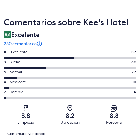
Comentarios
Comentarios sobre Kee's Hotel
Excelente
8,6
260 comentarios
137
10 - Excelente
137
comentarios
82
8 - Bueno
82
de
comentarios
un
27
6 - Normal
27
de
total
comentarios
un
10
4 - Mediocre
10
de
de
total
comentarios
260
un
4
2 - Horrible
4
de
de
con
total
comentarios
260
un
una
de
de
con
total
puntuación
260
un
una
de
8,8
8,2
8,8
de
con
total
puntuación
260
Limpieza
Ubicación
Personal
10
una
de
de
con
Comentarios
-
puntuación
260
8
Comentario verificado
una
Excelente
de
con