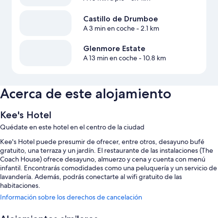
Castillo de Drumboe
A 3 min en coche
- 2.1 km
Glenmore Estate
A 13 min en coche
- 10.8 km
Acerca de este alojamiento
Kee's Hotel
Quédate en este hotel en el centro de la ciudad
Kee's Hotel puede presumir de ofrecer, entre otros, desayuno bufé
gratuito, una terraza y un jardín. El restaurante de las instalaciones (The
Coach House) ofrece desayuno, almuerzo y cena y cuenta con menú
infantil. Encontrarás comodidades como una peluquería y un servicio de
lavandería. Además, podrás conectarte al wifi gratuito de las
habitaciones.
Información sobre los derechos de cancelación
Estos son algunos otros servicios de este hotel:
Aparcamiento gratis