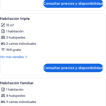
de
Consultar precios y disponibilidad
Habitación
doble
Abrir
Una habitación de hotel con una cama 
1
Habitación triple
todas
15 m²
las
1 habitación
fotos
de
3 huéspedes
Habitación
2 camas individuales
triple
Wifi gratis
Más
Ver más detalles
detalles
de
Consultar precios y disponibilidad
Habitación
triple
Abrir
Habitación de hotel con dos camas, un e
1
Habitación familiar
todas
1 habitación
las
4 huéspedes
fotos
de
3 camas individuales