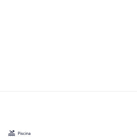
Bar (en el al
Suite, 2 cam
Piscina