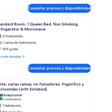
talles
ccesible
Consultar precios y disponibilidad
ara
bitación
tándar,
ersonas
on
 y microondas, además de inodoro.
brir
Un vestíbulo de hotel con alfombra estampada
2
ma
tandard Room, 1 Queen Bed, Non Smoking,
iscapacidad,
odas
efrigerator & Microwave
o
trimonio,
s
2 huéspedes
cesible
umadores
otos
ra
1 cama de matrimonio
e
rsonas
Wifi gratis
tandard
n
scapacidad,
oom,
ás
r más detalles
talles
madores
ueen
Consultar precios y disponibilidad
andard
ed,
om,
on
e noche, escritorio con silla, televisor y ventana con persianas.
brir
Una habitación de hotel con una cama, lámpara
4
ueen
moking,
ite, varias camas, no fumadores, frigorífico y
odas
d,
icroondas (with Sofabed)
efrigerator
on
s
Excepcional
oking,
,0
otos
10,0 de 10
(5 comentarios)
5 comentarios
icrowave
frigerator
e
1 habitación
ite,
crowave
8 huéspedes