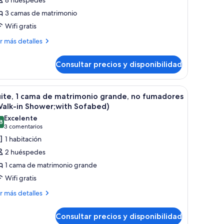
arias
3 camas de matrimonio
amas,
Wifi gratis
o
ás
umadores,
r más detalles
talles
igorífico
Consultar precios y disponibilidad
ite,
icroondas
rias
mas,
with
en la pared.
, una mesita y piso alfombrado.
brir
Una habitación de hotel con una cama, una sil
4
ite, 1 cama de matrimonio grande, no fumadores
ofabed)
odas
madores,
Walk-in Shower;with Sofabed)
gorífico
s
Excelente
8
otos
8,8 de 10
(3 comentarios)
3 comentarios
croondas
e
1 habitación
ith
ite,
fabed)
2 huéspedes
1 cama de matrimonio grande
ama
Wifi gratis
e
ás
atrimonio
r más detalles
talles
rande,
o
Consultar precios y disponibilidad
ite,