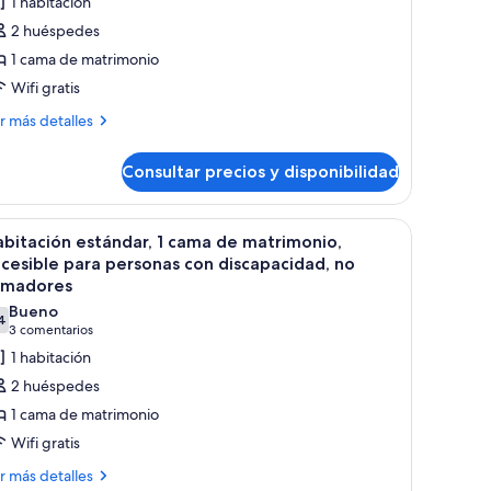
1 habitación
abitación
2 huéspedes
stándar,
1 cama de matrimonio
Wifi gratis
ama
ás
e
r más detalles
talles
atrimonio,
o
Consultar precios y disponibilidad
bitación
umadores,
tándar,
igorífico
ractos en la pared.
nde, un banco, dos mesitas de noche con lámparas, una ventana con persian
brir
Habitación de hotel con cama, dos mesitas de
4
ma
bitación estándar, 1 cama de matrimonio,
odas
cesible para personas con discapacidad, no
icroondas
trimonio,
s
umadores
otos
Bueno
madores,
4
e
7,4 de 10
(3 comentarios)
3 comentarios
gorífico
abitación
1 habitación
croondas
stándar,
2 huéspedes
1 cama de matrimonio
ama
Wifi gratis
e
ás
r más detalles
atrimonio,