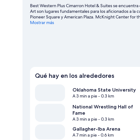
(Shower
Best Western Plus Cimarron Hotel & Suites se encuentra 
Only;with
Art son lugares fundamentales para los aficionados a la
Sofabed)
Pioneer Square y American Plaza. McKnight Center for th
Ver guía de viaje de Stillwater
Mostrar más
Qué hay en los alrededores
Oklahoma State University
A 3 min a pie
- 0.3 km
National Wrestling Hall of
Fame
A 3 min a pie
- 0.3 km
Gallagher-Iba Arena
A 7 min a pie
- 0.6 km