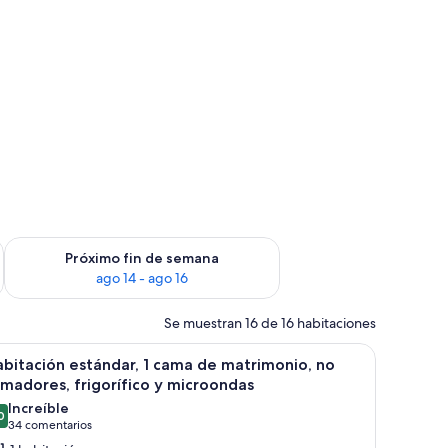
fin de semana, ago 7 - ago 9
Consulta la disponibilidad para el próximo fin de semana, ago
Próximo fin de semana
ago 14 - ago 16
Se muestran 16 de 16 habitaciones
grande.
scritorio, una silla y un televisor.
brir
Habitación de hotel con una cama, dos mesita
4
bitación estándar, 1 cama de matrimonio, no
odas
madores, frigorífico y microondas
s
Increíble
0
otos
9,0 de 10
(34 comentarios)
34 comentarios
e