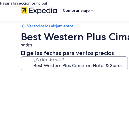
Pasar a la sección principal
Comprar viaje
Ver todos los alojamientos
Best Western Plus Cima
Alojamiento
de
Elige las fechas para ver los precios
2.5 estrellas
¿A dónde vas?
Galería
de
imágenes
de
Best
Western
Plus