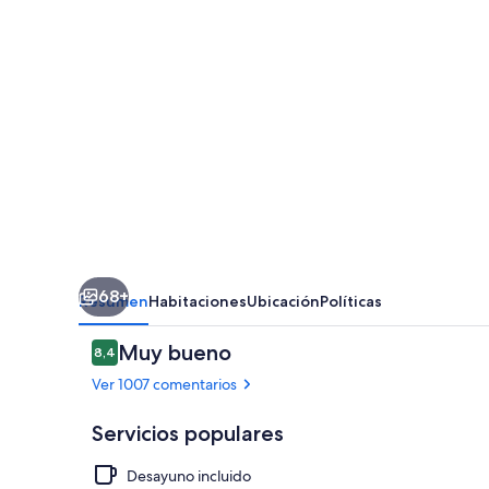
Cimarron
Hotel
&
Suites
68+
Resumen
Habitaciones
Ubicación
Políticas
Comentarios
Muy bueno
8,4
8,4 de 10
Ver 1007 comentarios
Servicios populares
Desayuno incluido