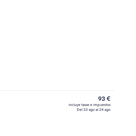
ojamiento)
Vestíbulo
El
93 €
precio
incluye tasas e impuestos
actual
Del 23 ago al 24 ago
as de matrimonio, no fumadores, bañera de hidromasaje | Caja fuerte, escritor
Exterior
es
de
93 €