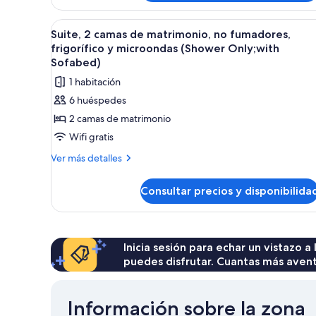
bañera
2
camas
de
Abrir
Una habitación de hotel con un
4
de
Suite, 2 camas de matrimonio, no fumadores,
hidromasaje
todas
matrimonio,
frigorífico y microondas (Shower Only;with
no
las
Sofabed)
fumadores,
fotos
1 habitación
bañera
de
de
6 huéspedes
Suite,
hidromasaje
2 camas de matrimonio
2
Wifi gratis
camas
de
Más
Ver más detalles
detalles
matrimonio,
de
no
Consultar precios y disponibilida
Suite,
fumadores,
2
frigorífico
camas
de
y
matrimonio,
Inicia sesión para echar un vistazo a
microondas
no
puedes disfrutar. Cuantas más aven
(Shower
fumadores,
Only;with
frigorífico
y
Sofabed)
Información sobre la zona
microondas