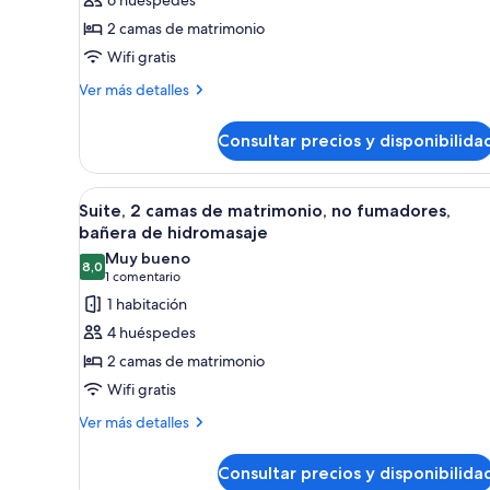
2
2 camas de matrimonio
camas
Wifi gratis
de
Más
matrimonio,
Ver más detalles
detalles
no
de
fumadores,
Consultar precios y disponibilida
Suite,
frigorífico
2
camas
y
Abrir
Habitación de hotel con una c
4
de
Suite, 2 camas de matrimonio, no fumadores,
microondas
todas
matrimonio,
bañera de hidromasaje
(with
no
las
Muy bueno
Sofabed)
fumadores,
8,0
fotos
8,0 de 10
(1 comentario)
1 comentario
frigorífico
de
1 habitación
y
Suite,
microondas
4 huéspedes
(with
2
2 camas de matrimonio
Sofabed)
camas
Wifi gratis
de
Más
matrimonio,
Ver más detalles
detalles
no
de
fumadores,
Consultar precios y disponibilida
Suite,