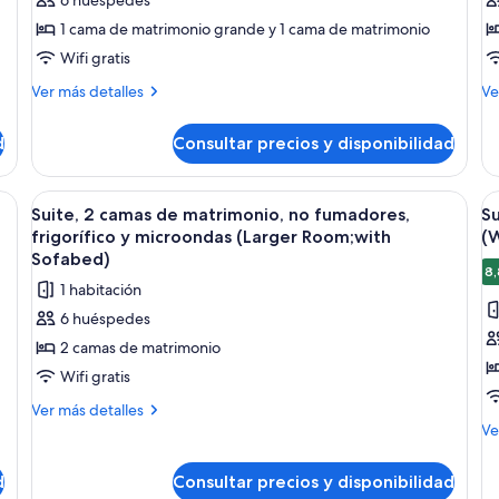
varias
v
1 cama de matrimonio grande y 1 cama de matrimonio
camas,
c
Wifi gratis
no
n
Más
M
fumadores,
Ver más detalles
f
Ve
detalles
de
frigorífico
fr
de
de
d
y
Consultar precios y disponibilidad
y
Suite,
Su
microondas
m
varias
va
camas,
ca
(with
(
ama, dos mesitas de noche con lámparas, un banco y dos cuadros abstractos 
Abrir
Una habitación de hotel con dos camas
A
4
no
no
Suite, 2 camas de matrimonio, no fumadores,
Su
Sofabed)
S
todas
t
fumadores,
fu
frigorífico y microondas (Larger Room;with
(
frigorífico
las
fri
la
Sofabed)
y
y
8,
fotos
f
1 habitación
microondas
mi
de
d
(with
(w
6 huéspedes
Suite,
Su
Sofabed)
So
2 camas de matrimonio
2
1
Wifi gratis
camas
c
de
d
Más
Ver más detalles
detalles
M
matrimonio,
m
Ve
de
de
no
g
Suite,
de
d
fumadores,
Consultar precios y disponibilidad
n
2
Su