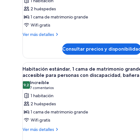
1 habitación
Habitación
2 huéspedes
estándar,
1 cama de matrimonio grande
1
Wifi gratis
cama
Más
de
Ver más detalles
detalles
matrimonio
de
grande,
Consultar precios y disponibilida
Habitación
no
estándar,
1
fumadores,
Abrir
Habitación de hotel con una c
4
cama
Habitación estándar, 1 cama de matrimonio grand
frigorífico
todas
de
accesible para personas con discapacidad, bañera
y
matrimonio
las
Increíble
microondas
grande,
9,2
fotos
9,2 de 10
(7 comentarios)
7 comentarios
no
de
1 habitación
fumadores,
Habitación
frigorífico
2 huéspedes
y
estándar,
1 cama de matrimonio grande
microondas
1
Wifi gratis
cama
Más
de
Ver más detalles
detalles
matrimonio