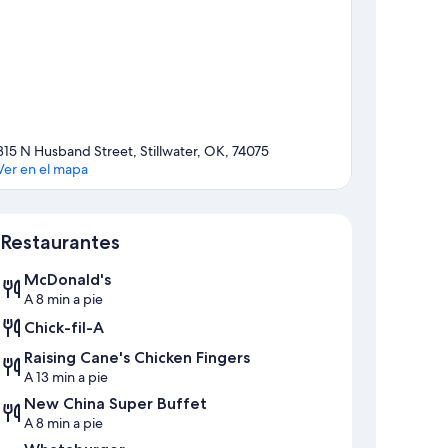
315 N Husband Street, Stillwater, OK, 74075
Ver en el mapa
Mapa
Restaurantes
McDonald's
A 8 min a pie
Chick-fil-A
Raising Cane's Chicken Fingers
A 13 min a pie
New China Super Buffet
A 8 min a pie