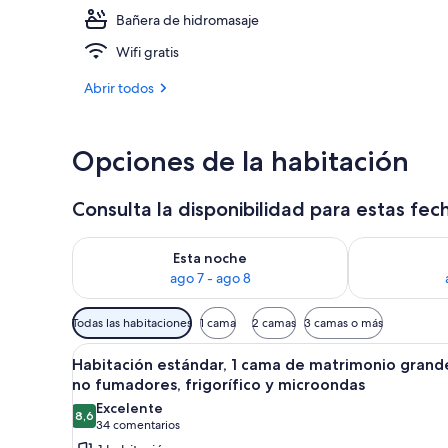
Bañera de hidromasaje
Exterior
Wifi gratis
Abrir todos
Opciones de la habitación
Consulta la disponibilidad para estas fec
Consulta la disponibilidad para esta noche, ago 7 - 
Consulta la d
Esta noche
ago 7 - ago 8
Filtros
Todas las habitaciones
1 cama
2 camas
3 camas o más
disponibles
Abrir
Habitación de hotel con cama, 
para
4
Habitación estándar, 1 cama de matrimonio grand
todas
las
no fumadores, frigorífico y microondas
las
habitaciones
Excelente
8,6
fotos
8,6 de 10
(34 comentarios)
34 comentarios
de