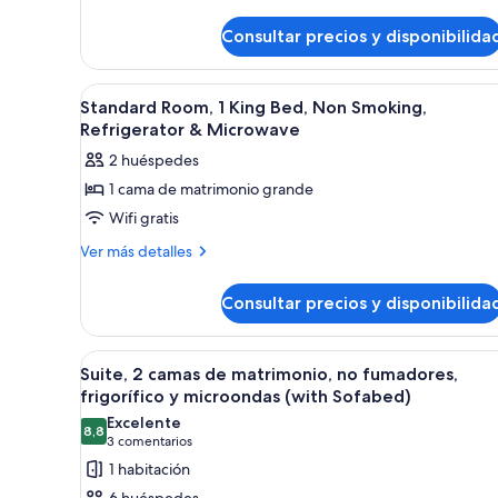
de
grande,
Habitación
Consultar precios y disponibilida
accesible
estándar,
1
para
cama
personas
Abrir
Habitación de hotel con cama, e
de
2
Standard Room, 1 King Bed, Non Smoking,
con
todas
matrimonio
Refrigerator & Microwave
discapacidad,
grande,
las
2 huéspedes
accesible
bañera
fotos
para
1 cama de matrimonio grande
de
personas
Wifi gratis
Standard
con
discapacidad,
Room,
Más
Ver más detalles
bañera
detalles
1
de
King
Consultar precios y disponibilida
Standard
Bed,
Room,
Non
1
Abrir
Habitación de hotel con cama, 
4
King
Smoking,
Suite, 2 camas de matrimonio, no fumadores,
todas
Bed,
frigorífico y microondas (with Sofabed)
Refrigerator
Non
las
Excelente
&
Smoking,
8,8
fotos
8,8 de 10
(3 comentarios)
3 comentarios
Microwave
Refrigerator
de
1 habitación
&
Suite,
Microwave
6 huéspedes