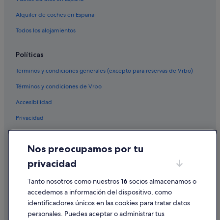
Alquiler de coches en España
Todos los alojamientos
Políticas
Términos y condiciones generales (excepto para reservas de Vrbo)
Términos y condiciones de Vrbo
Accesibilidad
Privacidad
Cookies
Nos preocupamos por tu
Condiciones de uso
privacidad
Información legal/contacto
Tanto nosotros como nuestros
16
socios almacenamos o
Pautas sobre el contenido y cómo denunciar contenido
accedemos a información del dispositivo, como
identificadores únicos en las cookies para tratar datos
Ayuda
personales. Puedes aceptar o administrar tus