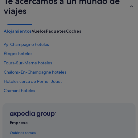
Te acercamos a un mundo de
viajes
Alojamientos
Vuelos
Paquetes
Coches
Aÿ-Champagne hoteles
Étoges hoteles
Tours-Sur-Marne hoteles
Châlons-En-Champagne hoteles
Hoteles cerca de Perrier Jouet
Cramant hoteles
Arcis-Sur-Aube hoteles
B&B Hotels en Tours-sur-Marne
Matougues hoteles
Empresa
Chouilly hoteles
Quiénes somos
Bergères-Lès-Vertus hoteles