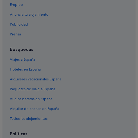
Empleo
Relais & Chateaux hoteles en Épernay
Anuncia tu alojamiento
Oyes hoteles
Publicidad
Cuis hoteles
Prensa
Vertus hoteles
Hoteles cerca de Cavas Champagne Leclerc-Briant
Búsquedas
Dizy hoteles
Viajes a España
Sézanne hoteles
Hoteles en España
Alojamientos agroturísticos en Champagne-Ardenne
Alquileres vacacionales España
Hoteles cerca de Champagne Château de Boursault
Paquetes de viaje a España
Hoteles cerca de Châlons-Vatry
Vuelos baratos en España
Ay hoteles
Alquiler de coches en España
Castillos en Champagne-Ardenne
Hoteles cerca de Champagne Georges Cartier
Todos los alojamientos
Montmort-Lucy hoteles
Políticas
Hoteles de 5 estrellas en Châlons-en-Champagne