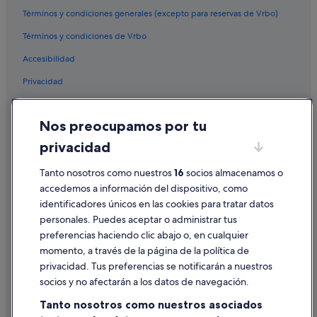
Términos y condiciones generales (excepto para reservas de Vrbo)
Épernay hoteles
Términos y condiciones de Vrbo
Accesibilidad
Privacidad
Cookies
Nos preocupamos por tu
Condiciones de uso
privacidad
Información legal/contacto
Tanto nosotros como nuestros
16
socios almacenamos o
Pautas sobre el contenido y cómo denunciar contenido
accedemos a información del dispositivo, como
identificadores únicos en las cookies para tratar datos
Ayuda
personales. Puedes aceptar o administrar tus
Ayuda
preferencias haciendo clic abajo o, en cualquier
momento, a través de la página de la política de
Cancelar un vuelo
privacidad. Tus preferencias se notificarán a nuestros
Cancelar una reserva de hotel o de un alquiler vacacional
socios y no afectarán a los datos de navegación.
Plazos de reembolso
Tanto nosotros como nuestros asociados