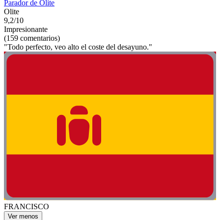
Parador de Olite
Olite
9,2/10
Impresionante
(159 comentarios)
"Todo perfecto, veo alto el coste del desayuno."
FRANCISCO
Ver menos