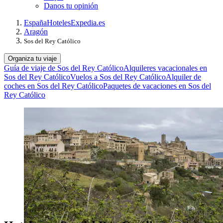
Danos tu opinión
España
Hoteles
Expedia.es
Aragón
Sos del Rey Católico
Organiza tu viaje
Guía de viaje de Sos del Rey Católico
Alquileres vacacionales en
Sos del Rey Católico
Vuelos a Sos del Rey Católico
Alquiler de
coches en Sos del Rey Católico
Paquetes de vacaciones en Sos del
Rey Católico