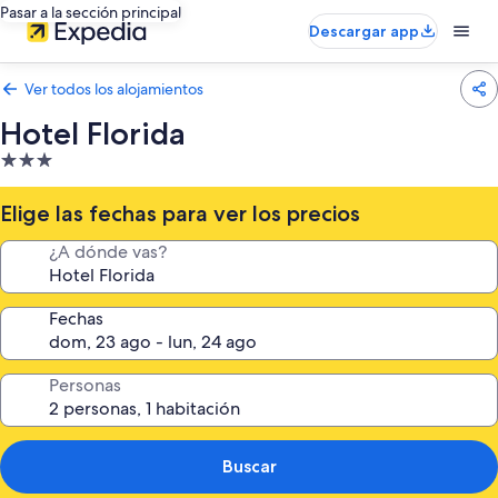
Pasar a la sección principal
Descargar app
Ver todos los alojamientos
Hotel Florida
Alojamiento
de
3.0 estrellas
Elige las fechas para ver los precios
¿A dónde vas?
Fechas
Personas
Buscar