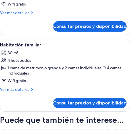
con
Wifi gratis
1
Más
Ver más detalles
cama
detalles
de
doble
Consultar precios y disponibilidad
Habitación
o
con
2
1
Abrir
Habitación de hotel moderna con una ca
6
individuales,
cama
Habitación familiar
todas
doble
vistas
30 m²
o
las
a
2
4 huéspedes
fotos
la
individuales,
de
1 cama de matrimonio grande y 2 camas individuales O 4 camas
vistas
piscina
individuales
Habitación
a
la
Wifi gratis
familiar
piscina
Más
Ver más detalles
detalles
de
Consultar precios y disponibilidad
Habitación
familiar
Puede que también te interese...