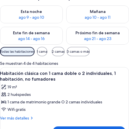
Consulta la disponibilidad para esta noche, ago 9 - ago 10
Consulta la disponibilidad par
Esta noche
Mañana
ago 9 - ago 10
ago 10 - ago 11
Consulta la disponibilidad para este fin de semana, ago 14 - a
Consulta la disponibilidad par
Este fin de semana
Próximo fin de semana
ago 14 - ago 16
ago 21 - ago 23
Filtros
Todas las habitaciones
1 cama
2 camas
3 camas o más
disponibles
para
Se muestran 4 de 4 habitaciones
las
Abrir
Una cama bien hecha con cabecera, do
7
Habitación clásica con 1 cama doble o 2 individuales, 1
habitaciones
todas
habitación, no fumadores
las
19 m²
fotos
2 huéspedes
de
1 cama de matrimonio grande O 2 camas individuales
Habitación
clásica
Wifi gratis
con
Más
Ver más detalles
1
detalles
de