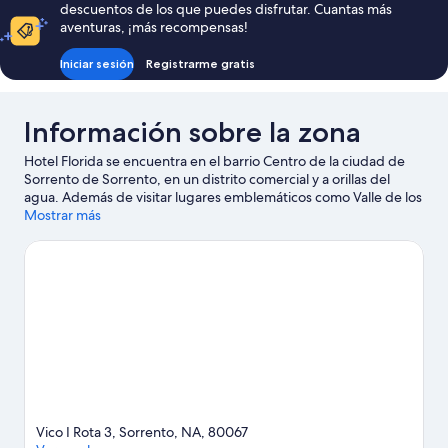
descuentos de los que puedes disfrutar. Cuantas más
602 €
aventuras, ¡más recompensas!
Iniciar sesión
Registrarme gratis
Información sobre la zona
Hotel Florida se encuentra en el barrio Centro de la ciudad de
Sorrento de Sorrento, en un distrito comercial y a orillas del
agua. Además de visitar lugares emblemáticos como Valle de los
Molinos y Plaza Lauro, puedes darle un toque más activo a tus
Mostrar más
vacaciones en Ascensor de Sorrento y Puerto deportivo de
Sorrento. También merece la pena acercarse a Corso Italia y
Museo Correale di Terranova. Descubre todas las actividades
acuáticas que podrás hacer en la zona, como kayak,
submarinismo o esnórquel; además, tendrás ocasión de
disfrutar de la naturaleza al aire libre con opciones como la
equitación.
Ver guía de viaje de Sorrento
Vico I Rota 3, Sorrento, NA, 80067