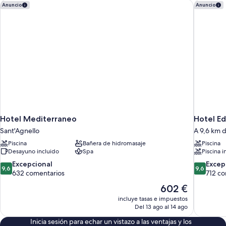
Hotel Mediterraneo
Hotel Ed
Anuncio
Anuncio
Hotel Mediterraneo
Hotel E
Sant'Agnello
A 9,6 km 
Piscina
Bañera de hidromasaje
Piscina
Desayuno incluido
Spa
Piscina i
9.6
9.6
Excepcional
Excep
9,6
9,6
sobre
sobre
632 comentarios
712 co
10,
10,
El
602 €
Excepcional,
Excepcion
precio
incluye tasas e impuestos
632 comentarios
712 comen
actual
Del 13 ago al 14 ago
es
Inicia sesión para echar un vistazo a las ventajas y los
de