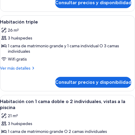
cama
Consultar precios y disponibilidad
Habitación
doble
clásica
o
con
Abrir
Habitación de hotel con dos camas, bal
8
2
1
Habitación triple
todas
cama
individuales,
26 m²
doble
las
1
o
3 huéspedes
fotos
habitación,
2
de
1 cama de matrimonio grande y 1 cama individual O 3 camas
individuales,
no
individuales
Habitación
1
fumadores
habitación,
Wifi gratis
triple
no
Más
Ver más detalles
fumadores
detalles
de
Consultar precios y disponibilidad
Habitación
triple
Abrir
Habitación de hotel con cama, escritor
7
Habitación con 1 cama doble o 2 individuales, vistas a la
todas
piscina
las
21 m²
fotos
3 huéspedes
de
1 cama de matrimonio grande O 2 camas individuales
Habitación