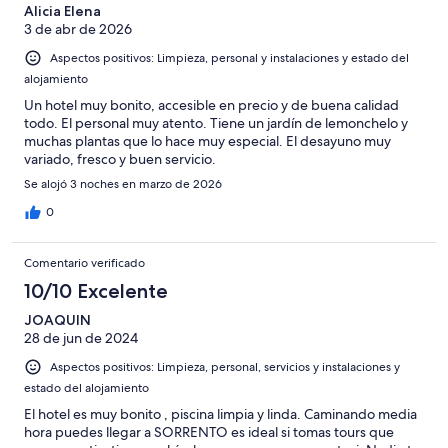
-
puntuación
Alicia Elena
4
Normal
3 de abr de 2026
de
-
2
Aspectos positivos: Limpieza, personal y instalaciones y estado del
Mediocre
-
alojamiento
Horrible
Un hotel muy bonito, accesible en precio y de buena calidad
todo. El personal muy atento. Tiene un jardín de lemonchelo y
muchas plantas que lo hace muy especial. El desayuno muy
variado, fresco y buen servicio.
Se alojó 3 noches en marzo de 2026
0
Comentario verificado
10/10 Excelente
JOAQUIN
28 de jun de 2024
Aspectos positivos: Limpieza, personal, servicios y instalaciones y
estado del alojamiento
El hotel es muy bonito , piscina limpia y linda. Caminando media
hora puedes llegar a SORRENTO es ideal si tomas tours que