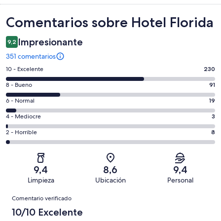
Comentarios
Comentarios sobre Hotel Florida
Impresionante
9,2
351 comentarios
230
10 - Excelente
230
comentarios
91
8 - Bueno
91
de
comentarios
un
19
6 - Normal
19
de
total
comentarios
un
3
4 - Mediocre
3
de
de
total
comentarios
351
un
8
2 - Horrible
8
de
de
con
total
comentarios
351
un
una
de
de
con
total
puntuación
351
un
una
de
9,4
8,6
9,4
de
con
total
puntuación
351
Limpieza
Ubicación
Personal
10
una
de
de
con
Comentarios
-
puntuación
351
8
Comentario verificado
una
Excelente
de
con
-
puntuación
10/10 Excelente
6
una
Bueno
de