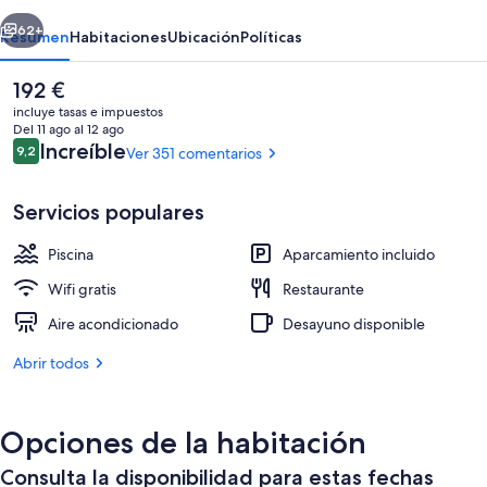
erior
Siguiente
62+
Resumen
Habitaciones
Ubicación
Políticas
El
192 €
precio
incluye tasas e impuestos
actual
Del 11 ago al 12 ago
es
Comentarios
Increíble
9,2
Ver 351 comentarios
9,2 de 10
de
192 €
Servicios populares
Piscina
Aparcamiento incluido
Exterior
Wifi gratis
Restaurante
Aire acondicionado
Desayuno disponible
Abrir todos
Opciones de la habitación
Consulta la disponibilidad para estas fechas