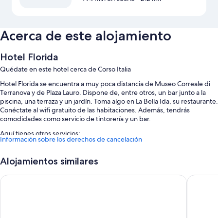
Acerca de este alojamiento
Hotel Florida
Quédate en este hotel cerca de Corso Italia
Hotel Florida se encuentra a muy poca distancia de Museo Correale di
Terranova y de Plaza Lauro. Dispone de, entre otros, un bar junto a la
piscina, una terraza y un jardín. Toma algo en La Bella Ida, su restaurante.
Conéctate al wifi gratuito de las habitaciones. Además, tendrás
comodidades como servicio de tintorería y un bar.
Aquí tienes otros servicios:
Información sobre los derechos de cancelación
Una piscina al aire libre con tumbonas y sombrillas
Alojamientos similares
Aparcamiento gratis
Desayuno bufé (de pago), un servicio de transporte desde y hasta el
Hotel Zi Teresa
Majestic
aeropuerto (de pago) y un punto de recarga para coches
Servicio de registro de salida exprés, servicio de registro de entrada
exprés y consigna de equipaje
Los huéspedes hablan muy bien de aspectos como la amabilidad del