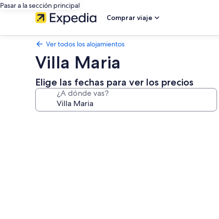
Pasar a la sección principal
Comprar viaje
Ver todos los alojamientos
Villa Maria
Elige las fechas para ver los precios
¿A dónde vas?
Galería
de
imágenes
de
Villa
Maria