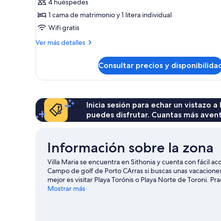
Bungalow
4 huéspedes
with
1 cama de matrimonio y 1 litera individual
Private
Wifi gratis
Garden
Más
Ver más detalles
detalles
de
Consultar precios y disponibilida
Bungalow
with
Private
Garden
Inicia sesión para echar un vistazo a
puedes disfrutar. Cuantas más aven
Información sobre la zona
Villa Maria se encuentra en Sithonia y cuenta con fácil a
Campo de golf de Porto CArras si buscas unas vacaciones a
mejor es visitar Playa Torónis o Playa Norte de Toroni. P
disfruta de otras actividades al aire libre, como el cicli
Mostrar más
Ver más casas de huéspedes en Sithonia