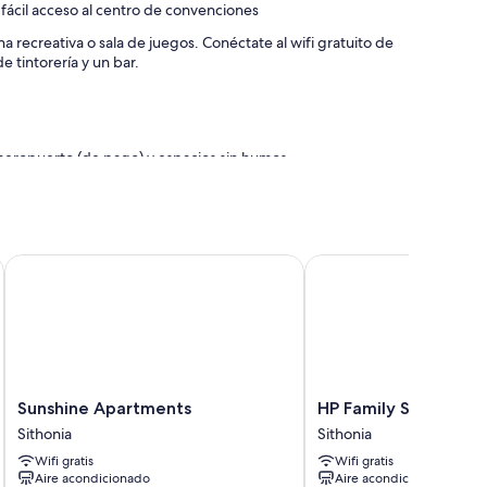
fácil acceso al centro de convenciones
na recreativa o sala de juegos. Conéctate al wifi gratuito de
 tintorería y un bar.
el aeropuerto (de pago) y espacios sin humos
equipaje
s que se incluyen sábanas de alta calidad y cajas fuertes con
Sunshine Apartments
HP Family Suites
les, como wifi gratis y aire acondicionado.
ncluyen:
adores de pelo
es
Sunshine
HP
Sunshine Apartments
HP Family Suites
Apartments
Family
Sithonia
Sithonia
Sithonia
Suites
Wifi gratis
Wifi gratis
Sithonia
Aire acondicionado
Aire acondicionado