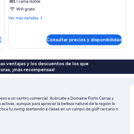
Cozy
1 cama doble
Studio
Wifi gratis
Más
Ver más detalles
detalles
de
Cozy
Studio
d
Consultar precios y disponibilidad
 las ventajas y los descuentos de los que
turas, ¡más recompensas!
cceso a un centro comercial. Acércate a Domaine Porto Carras y
ctivas, aunque para apreciar la belleza natural de la región lo
ractica tu swing asistiendo a clases en un campo de golf cercano o
smo de montaña.
Ver guía de viaje de Sithonia