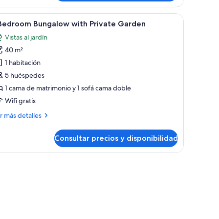
a, vista al atardecer sobre el mar y una pérgola blanca.
brir
Una cama bien hecha con sábanas blancas y u
39
 Bedroom Bungalow with Private Garden
odas
Vistas al jardín
s
40 m²
otos
e
1 habitación
5 huéspedes
edroom
1 cama de matrimonio y 1 sofá cama doble
ungalow
Wifi gratis
ith
ás
r más detalles
rivate
talles
arden
Consultar precios y disponibilidad
droom
ngalow
un televisor y una ventana con cortinas.
th
ivate
rden