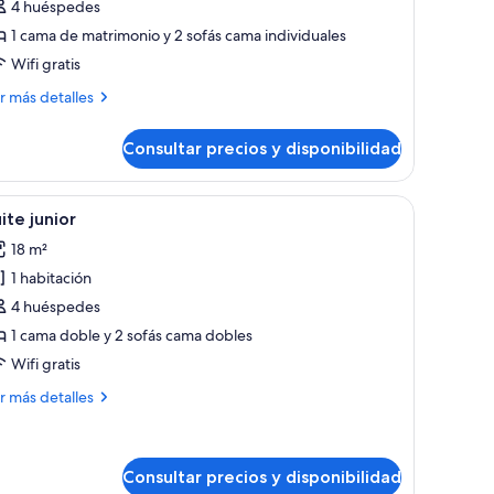
ignature
4 huéspedes
uite
1 cama de matrimonio y 2 sofás cama individuales
Wifi gratis
ás
r más detalles
talles
Consultar precios y disponibilidad
gnature
ite
ta en la mesita de noche.
 mesa con sillas y balcón con mesa y sillas.
brir
Habitación de hotel con cama, un cuadro, balcó
50
ite junior
odas
18 m²
s
1 habitación
otos
e
4 huéspedes
uite
1 cama doble y 2 sofás cama dobles
unior
Wifi gratis
ás
r más detalles
talles
ite
nior
Consultar precios y disponibilidad