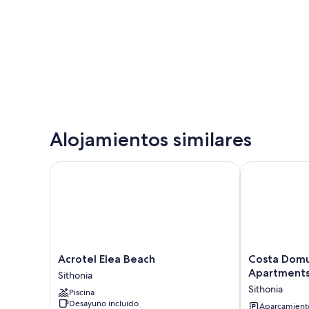
Alojamientos similares
Acrotel Elea Beach
Costa Domus 
Acrotel
Costa
Acrotel Elea Beach
Costa Domu
Elea
Domus
Apartment
Sithonia
Beach
Blue
Sithonia
Piscina
Sithonia
Luxury
Desayuno incluido
Apartments
Aparcamiento