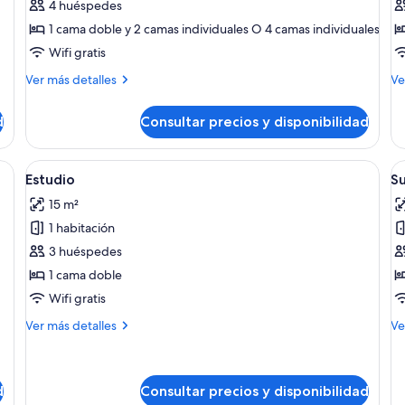
Family
S
4 huéspedes
room
S
1 cama doble y 2 camas individuales O 4 camas individuales
with
Wifi gratis
Balcony
Más
M
Ver más detalles
Ve
detalles
de
de
de
d
Consultar precios y disponibilidad
Family
Si
room
Su
with
as blancas y almohadas moradas, un cuadro en la pared y una pequeña plan
Abrir
Una habitación de hotel con cama, sofá,
A
22
Balcony
Estudio
Su
todas
t
15 m²
las
la
1 habitación
fotos
f
de
d
3 huéspedes
Estudio
S
1 cama doble
j
Wifi gratis
Más
M
Ver más detalles
Ve
detalles
de
de
de
Estudio
Su
ju
d
Consultar precios y disponibilidad