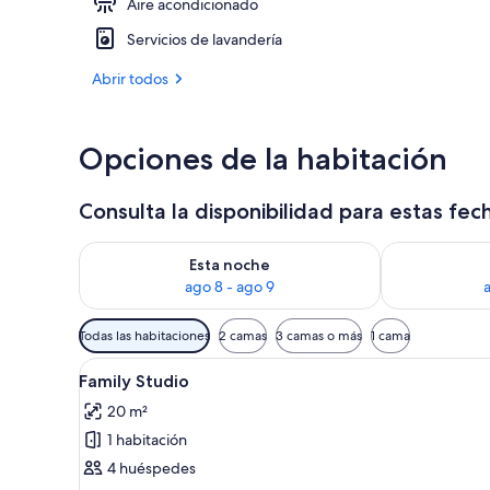
Aire acondicionado
Ropa de cama 
Servicios de lavandería
Abrir todos
Opciones de la habitación
Consulta la disponibilidad para estas fec
Consulta la disponibilidad para esta noche, ago 8 - 
Consulta la d
Esta noche
ago 8 - ago 9
Filtros
Todas las habitaciones
2 camas
3 camas o más
1 cama
disponibles
Abrir
Habitación de hotel con una c
para
20
Family Studio
todas
las
20 m²
las
habitaciones
1 habitación
fotos
de
4 huéspedes