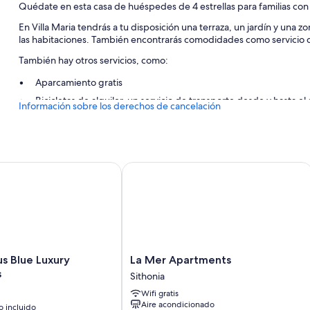
Quédate en esta casa de huéspedes de 4 estrellas para familias con 
En Villa Maria tendrás a tu disposición una terraza, un jardín y una zo
las habitaciones. También encontrarás comodidades como servicio de
También hay otros servicios, como:
Aparcamiento gratis
Bicicletas de alquiler, un servicio de transporte desde y hasta 
Información sobre los derechos de cancelación
Área para parrillas, una caja fuerte en recepción y consigna de 
Características de la habitación
Todas las habitaciones en Villa Maria ofrecen características entre la
Blue Luxury Apartments
La Mer Apartments
capacidad para un portátil, además de algunas comodidades adiciona
Además, otros servicios que encontrarás en todas las habitaciones i
Bañeras o duchas, artículos de higiene personal gratuitos y sec
Armarios o roperos, cocinas y frigoríficos o congeladores grand
La
s Blue Luxury
La Mer Apartments
Mer
s
Sithonia
Apartments
Wifi gratis
Sithonia
Aire acondicionado
 incluido