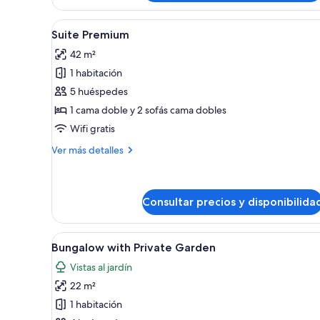
superior
Abrir
Una cama bien hecha con almo
13
Suite Premium
todas
42 m²
las
1 habitación
fotos
de
5 huéspedes
Suite
1 cama doble y 2 sofás cama dobles
Premium
Wifi gratis
Más
Ver más detalles
detalles
de
Suite
Premium
Consultar precios y disponibilida
Abrir
Un dormitorio ordenado con u
40
Bungalow with Private Garden
todas
Vistas al jardín
las
22 m²
fotos
de
1 habitación