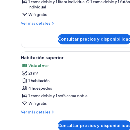
Family
1 cama doble y 1 litera individual O 1 cama doble y 1 futón
individual
Studio
Wifi gratis
Más
Ver más detalles
detalles
de
Family
Consultar precios y disponibilida
Studio
Abrir
Una cama bien hecha con sában
5
Habitación superior
todas
Vista al mar
las
21 m²
fotos
de
1 habitación
Habitación
4 huéspedes
superior
1 cama doble y 1 sofá cama doble
Wifi gratis
Más
Ver más detalles
detalles
de
Consultar precios y disponibilida
Habitación