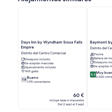
Days Inn by Wyndham Sioux Falls Empire
Baymont by W
Days
Baymont
Days Inn by Wyndham Sioux Falls
Baymont by
Inn
by
Empire
Distrito del C
by
Wyndham
Distrito del Centro Comercial
Piscina
Wyndham
Sioux
Bañera de hi
Sioux
Desayuno incluido
Falls
Desayuno inc
Se aceptan mascotas
Falls
Distrito
Se aceptan m
Aparcamiento incluido
Empire
del
Wifi gratis
8.2
Muy bue
Distrito
Centro
8,2
sobre
2.026 come
7.8
del
Bueno
Comercial
7,8
10,
sobre
Centro
1.175 comentarios
Muy
10,
Comercial
bueno,
Bueno,
El
60 €
2.026 comenta
1.175 comentarios
precio
incluye tasas e impuestos
actual
Del 2 sept al 3 sept
es