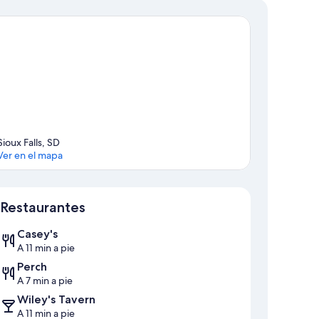
Sioux Falls, SD
Ver en el mapa
Mapa
Restaurantes
Casey's
A 11 min a pie
Perch
A 7 min a pie
Wiley's Tavern
A 11 min a pie