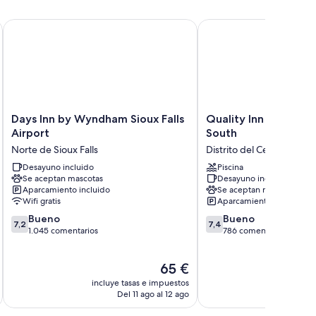
ux Falls
Days Inn by Wyndham Sioux Falls Airport
Quality Inn & Suites Sio
 de características entre las que se incluyen chimeneas y aire
.
Days
Quality
Days Inn by Wyndham Sioux Falls
Quality Inn & Suites 
s de DVD
Inn
Inn
Airport
South
s independientes
by
&
Norte de Sioux Falls
Distrito del Centro Comer
Wyndham
Suites
Sioux
Desayuno incluido
Sioux
Piscina
Se aceptan mascotas
Desayuno incluido
Falls
Falls
Aparcamiento incluido
Se aceptan mascotas
Airport
South
Wifi gratis
Aparcamiento incluido
Norte
Distrito
7.2
7.4
de
Bueno
del
Bueno
7,2
7,4
sobre
sobre
Sioux
1.045 comentarios
Centro
786 comentarios
10,
10,
Falls
Comercial
Bueno,
Bueno,
El
65 €
1.045 comentarios
786 comentarios
precio
incluye tasas e impuestos
incluye
actual
Del 11 ago al 12 ago
D
es