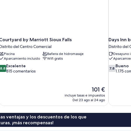
Courtyard by Marriott Sioux Falls
Days Inn 
Distrito del Centro Comercial
Distrito del
Piscina
Bañera de hidromasaje
Desayuno i
Aparcamiento incluido
Wifi gratis
Aparcamien
8.8
7.8
Excelente
Bueno
8,8
7,8
sobre
sobre
815 comentarios
1.175 co
10,
10,
Excelente,
Bueno,
815 comentarios
1.175 coment
El
101 €
precio
incluye tasas e impuestos
actual
Del 23 ago al 24 ago
es
de
101 €
 las ventajas y los descuentos de los que
turas, ¡más recompensas!