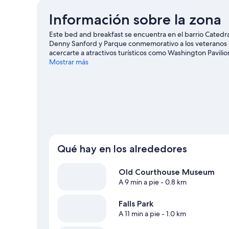
Información sobre la zona
Este bed and breakfast se encuentra en el barrio Catedra
Denny Sanford y Parque conmemorativo a los veteranos 
acercarte a atractivos turísticos como Washington Pavili
Road. Para disfrutar de una noche diferente, apunta: Or
Mostrar más
llevarlos a South Dakota Military Heritage Alliance, Inc.
fondo y del snowboard, y no te pierdas actividades como 
de viaje de Sioux Falls
Ver más B&B en Sioux Falls
Qué hay en los alrededores
Old Courthouse Museum
A 9 min a pie
- 0.8 km
Falls Park
A 11 min a pie
- 1.0 km