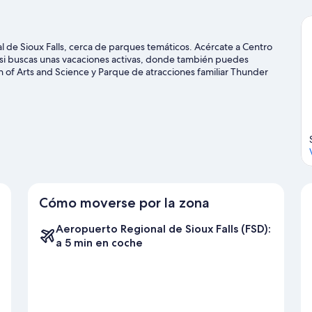
l de Sioux Falls, cerca de parques temáticos. Acércate a Centro
si buscas unas vacaciones activas, donde también puedes
on of Arts and Science y Parque de atracciones familiar Thunder
pheum Theatre Center. Si viajas con niños, una buena opción es
. Aprovecha que la montaña está cerca para disfrutar del esquí de
el patinaje sobre hielo y los paseos en moto de nieve.
Ver guía
Cómo moverse por la zona
Aeropuerto Regional de Sioux Falls (FSD):
a 5 min en coche