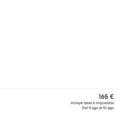
Jardines del alojamiento
El
165 €
precio
incluye tasas e impuestos
actual
Del 9 ago al 10 ago
etera, frigorífico, microondas y horno
Interior
es
de
165 €