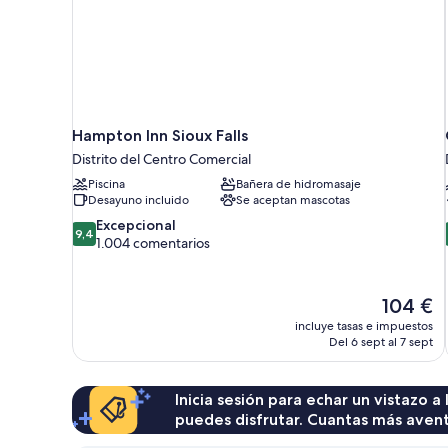
Hampton Inn Sioux Falls
Distrito del Centro Comercial
Piscina
Bañera de hidromasaje
Desayuno incluido
Se aceptan mascotas
9.4
Excepcional
9,4
sobre
1.004 comentarios
10,
Excepcional,
1.004 comentarios
El
104 €
precio
incluye tasas e impuestos
actual
Del 6 sept al 7 sept
es
de
104 €
Inicia sesión para echar un vistazo a
puedes disfrutar. Cuantas más aven