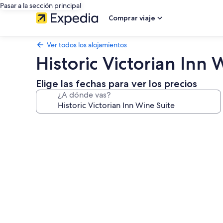
Pasar a la sección principal
Comprar viaje
Ver todos los alojamientos
Historic Victorian Inn 
Elige las fechas para ver los precios
¿A dónde vas?
Galería
de
imágenes
de
Historic
Victorian
Inn