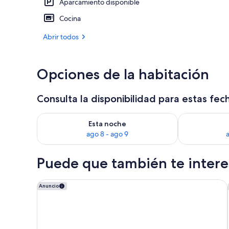
Aparcamiento disponible
Detalle del e
Cocina
Abrir todos
Opciones de la habitación
Consulta la disponibilidad para estas fec
Consulta la disponibilidad para esta noche, ago 8 - 
Consulta la d
Esta noche
ago 8 - ago 9
Puede que también te interes
Hampton Inn Sioux Falls
Anuncio