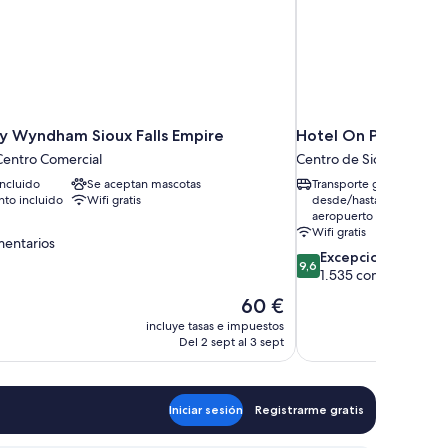
by Wyndham Sioux Falls Empire
Hotel On Phillips
 Centro Comercial
Centro de Sioux Falls
ncluido
Se aceptan mascotas
Transporte gratuito
to incluido
Wifi gratis
desde/hasta el
aeropuerto
Wifi gratis
mentarios
9.6
Excepcional
9,6
sobre
1.535 comentarios
10,
arios
El
60 €
Excepcional,
precio
incluye tasas e impuestos
1.535 comentarios
actual
Del 2 sept al 3 sept
es
de
60 €
Iniciar sesión
Registrarme gratis