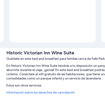
Historic Victorian Inn Wine Suite
Quédate en este bed and breakfast para familias cerca de Falls Park
En Historic Victorian Inn Wine Suite tendrás a tu disposición un parq
aburrirte durante el viaje, ¡genial! En este bed and breakfast podrá
ciclismo. Conéctate al wifi gratuito de las habitaciones, que tiene
comodidades como un parque infantil y un servicio de lavandería.
Estos son otros servicios:
Información sobre los derechos de cancelación
Pistas de tenis, un punto de recarga para coches y bicicletas en l
Área para parrillas, libros y una biblioteca de música