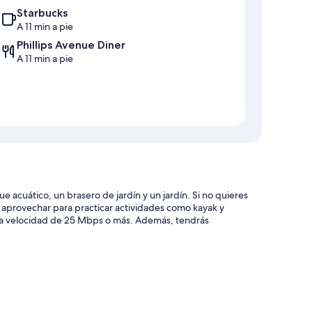
Starbucks
A 11 min a pie
Phillips Avenue Diner
A 11 min a pie
ue acuático, un brasero de jardín y un jardín. Si no quieres
s aprovechar para practicar actividades como kayak y
 una velocidad de 25 Mbps o más. Además, tendrás
as instalaciones