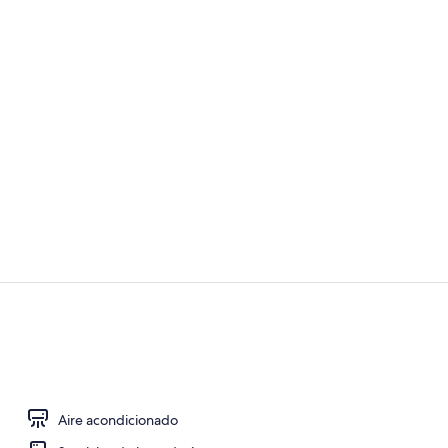
Interior
Cafetera o t
Aire acondicionado