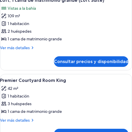
Loft, 1 cama de matrimonio grande (Loft Suite)
todas
Vistas a la bahía
las
109 m²
fotos
de
1 habitación
Loft,
2 huéspedes
1
1 cama de matrimonio grande
cama
Más
Ver más detalles
de
detalles
matrimonio
de
Consultar precios y disponibilidad
Loft,
grande
1
(Loft
cama
Abrir
Una habitación de hotel con cama, sof
Suite)
6
de
Premier Courtyard Room King
todas
matrimonio
42 m²
grande
las
(Loft
1 habitación
fotos
Suite)
de
3 huéspedes
Premier
1 cama de matrimonio grande
Courtyard
Más
Ver más detalles
Room
detalles
King
de