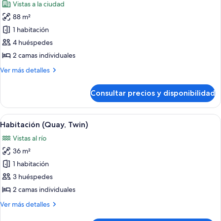
Vistas a la ciudad
las
88 m²
fotos
de
1 habitación
Fullerton
4 huéspedes
Suite
2 camas individuales
Twin
Más
Ver más detalles
Bedded
detalles
de
Consultar precios y disponibilidad
Fullerton
Suite
Twin
Abrir
Habitación de hotel con dos camas, un e
6
Bedded
Habitación (Quay, Twin)
todas
Vistas al río
las
36 m²
fotos
de
1 habitación
Habitación
3 huéspedes
(Quay,
2 camas individuales
Twin)
Más
Ver más detalles
detalles