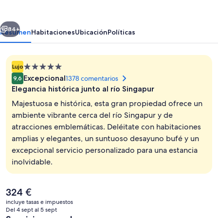
Hotel
Singapore
erior
Siguiente
84+
Resumen
Habitaciones
Ubicación
Políticas
Alojamiento
Lujo
de
Excepcional
1378 comentarios
9,6
5.0 estrellas
Elegancia histórica junto al río Singapur
Majestuosa e histórica, esta gran propiedad ofrece un
ambiente vibrante cerca del río Singapur y de
atracciones emblemáticas. Deléitate con habitaciones
Escaleras
amplias y elegantes, un suntuoso desayuno bufé y un
excepcional servicio personalizado para una estancia
inolvidable.
El
324 €
precio
incluye tasas e impuestos
actual
Del 4 sept al 5 sept
es