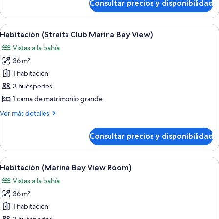
Consultar precios y disponibilidad
Premier
Courtyard
Room
Abrir
Una habitación de hotel con una cama 
9
King
Habitación (Straits Club Marina Bay View)
todas
Vistas a la bahía
las
36 m²
fotos
de
1 habitación
Habitación
3 huéspedes
(Straits
1 cama de matrimonio grande
Club
Más
Ver más detalles
Marina
detalles
Bay
de
Consultar precios y disponibilidad
Habitación
View)
(Straits
Club
Abrir
Habitación de hotel con una cama grand
6
Marina
Habitación (Marina Bay View Room)
todas
Bay
Vistas a la bahía
View)
las
36 m²
fotos
de
1 habitación
Habitación