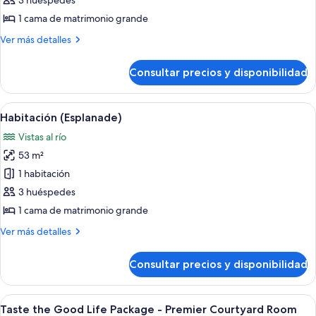
3 huéspedes
(Marina
1 cama de matrimonio grande
Bay
Más
Ver más detalles
View
detalles
Room)
de
Consultar precios y disponibilidad
Habitación
(Marina
Bay
Abrir
Habitación de hotel con una cama grand
6
View
Habitación (Esplanade)
todas
Room)
Vistas al río
las
53 m²
fotos
de
1 habitación
Habitación
3 huéspedes
(Esplanade)
1 cama de matrimonio grande
Más
Ver más detalles
detalles
de
Consultar precios y disponibilidad
Habitación
(Esplanade)
Abrir
Una habitación de hotel con cama, sof
6
Taste the Good Life Package - Premier Courtyard Room