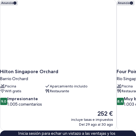
Hilton Singapore Orchard
Four Poi
Anuncio
Anuncio
Hilton Singapore Orchard
Four Poi
Barrio Orchard
Río Singa
Piscina
Aparcamiento incluido
Piscina
Wifi gratis
Restaurante
Restaura
9.0
8.4
Impresionante
Muy 
9,0
8,4
sobre
sobre
1.005 comentarios
1.003
10,
10,
El
252 €
Impresionante,
Muy
precio
incluye tasas e impuestos
1.005 comentarios
bueno,
actual
Del 29 ago al 30 ago
1.003 com
es
Inicia sesión para echar un vistazo a las ventajas y los
de