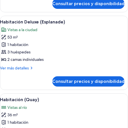
de
Consultar precios y disponibilidad
Habitación
(Quay,
Twin)
Abrir
Una habitación de hotel con dos camas,
6
Habitación Deluxe (Esplanade)
todas
Vistas a la ciudad
las
53 m²
fotos
de
1 habitación
Habitación
3 huéspedes
Deluxe
2 camas individuales
(Esplanade)
Más
Ver más detalles
detalles
de
Consultar precios y disponibilidad
Habitación
Deluxe
(Esplanade)
Abrir
Habitación de hotel con cama, sofá, escr
7
Habitación (Quay)
todas
Vistas al río
las
36 m²
fotos
de
1 habitación