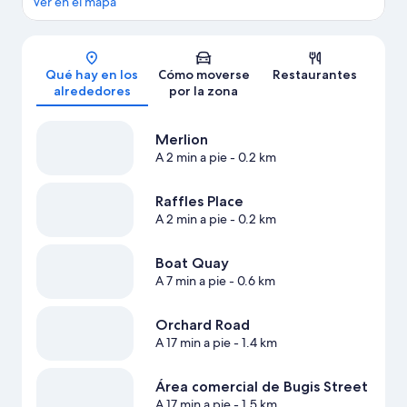
Ver en el mapa
Mapa
Qué hay en los
Cómo moverse
Restaurantes
alrededores
por la zona
Merlion
A 2 min a pie
- 0.2 km
Raffles Place
A 2 min a pie
- 0.2 km
Boat Quay
A 7 min a pie
- 0.6 km
Orchard Road
A 17 min a pie
- 1.4 km
Área comercial de Bugis Street
A 17 min a pie
- 1.5 km