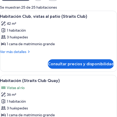
disponibles
para
Se muestran 25 de 25 habitaciones
las
Abrir
Habitación de hotel con una cama, dos 
9
Habitación Club, vistas al patio (Straits Club)
habitaciones
todas
42 m²
las
1 habitación
fotos
de
3 huéspedes
Habitación
1 cama de matrimonio grande
Club,
Más
Ver más detalles
vistas
detalles
al
de
Consultar precios y disponibilidad
Habitación
patio
Club,
(Straits
vistas
Abrir
Habitación de hotel con una cama gran
Club)
10
al
Habitación (Straits Club Quay)
todas
patio
Vistas al río
(Straits
las
Club)
36 m²
fotos
de
1 habitación
Habitación
3 huéspedes
(Straits
1 cama de matrimonio grande