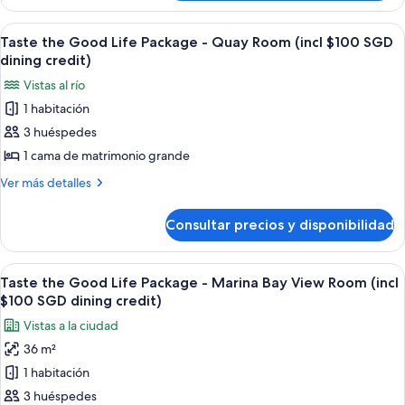
the
Room
Good
Abrir
Habitación de hotel con cama, sofá, escr
(incl
7
Life
Taste the Good Life Package - Quay Room (incl $100 SGD
todas
Package
$100
dining credit)
-
las
SGD
Vistas al río
Esplanade
fotos
dining
Room
1 habitación
de
credit)
(incl
3 huéspedes
Taste
$100
SGD
the
1 cama de matrimonio grande
dining
Good
Más
Ver más detalles
credit)
Life
detalles
de
Package
Consultar precios y disponibilidad
Taste
-
the
Quay
Good
Abrir
Habitación de hotel con una cama grand
8
Room
Life
Taste the Good Life Package - Marina Bay View Room (incl
todas
Package
(incl
$100 SGD dining credit)
-
las
$100
Vistas a la ciudad
Quay
fotos
SGD
Room
36 m²
de
(incl
dining
1 habitación
Taste
$100
credit)
SGD
the
3 huéspedes