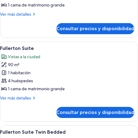
dining
Good
1 cama de matrimonio grande
credit)
Life
Más
Ver más detalles
Package
detalles
-
de
Consultar precios y disponibilidad
Taste
Marina
the
Bay
Good
Abrir
Un salón amplio con un televisor gran
View
12
Life
Fullerton Suite
todas
Package
Room
Vistas a la ciudad
-
las
(incl
Marina
90 m²
fotos
$100
Bay
de
1 habitación
SGD
View
Fullerton
Room
4 huéspedes
dining
(incl
Suite
credit)
1 cama de matrimonio grande
$100
SGD
Más
Ver más detalles
dining
detalles
credit)
de
Consultar precios y disponibilidad
Fullerton
Suite
Abrir
Habitación de hotel con un ventanal 
10
Fullerton Suite Twin Bedded
todas