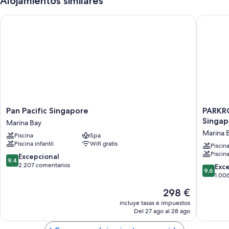
Alojamientos similares
Pan Pacific Singapore
PARKROY
Pan
PARKRO
Pan Pacific Singapore
PARKR
Pacific
COLLEC
Singap
Marina Bay
Singapore
Marina
Marina 
Piscina
Spa
Marina
Bay,
Piscina infantil
Wifi gratis
Bay
Singapo
Piscin
Piscina
Marina
9.4
Excepcional
9,4
Bay
sobre
2.207 comentarios
9.6
Exc
9,6
10,
sobre
1.00
Excepcional,
10,
El
298 €
2.207 comentarios
Excepcio
precio
1.006 c
incluye tasas e impuestos
actual
Del 27 ago al 28 ago
es
de