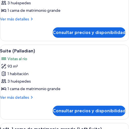
de
3 huéspedes
Premier
1 cama de matrimonio grande
Collyer
Más
Ver más detalles
Suite
detalles
de
Consultar precios y disponibilidad
Premier
Collyer
Suite
Abrir
Un dormitorio amplio con una cama gra
11
Suite (Palladian)
todas
Vistas al río
las
93 m²
fotos
de
1 habitación
Suite
3 huéspedes
(Palladian)
1 cama de matrimonio grande
Más
Ver más detalles
detalles
de
Consultar precios y disponibilidad
Suite
(Palladian)
Abrir
Un salón amplio con un ventanal grand
17