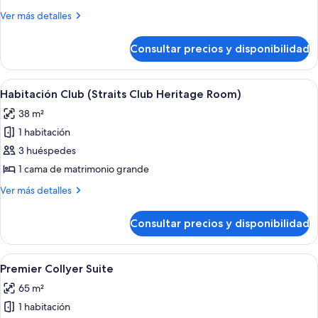
Club
Más
Ver más detalles
Quay)
detalles
de
Consultar precios y disponibilidad
Habitación
(Straits
Club
Abrir
Habitación de hotel con una cama gran
9
Quay)
Habitación Club (Straits Club Heritage Room)
todas
38 m²
las
1 habitación
fotos
de
3 huéspedes
Habitación
1 cama de matrimonio grande
Club
Más
Ver más detalles
(Straits
detalles
Club
de
Consultar precios y disponibilidad
Habitación
Heritage
Club
Room)
(Straits
Abrir
Habitación de hotel con una cama gran
12
Club
Premier Collyer Suite
todas
Heritage
65 m²
Room)
las
1 habitación
fotos