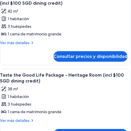
todas
(incl $100 SGD dining credit)
las
42 m²
fotos
1 habitación
de
3 huéspedes
Taste
the
1 cama de matrimonio grande
Good
Más
Ver más detalles
Life
detalles
de
Package
Consultar precios y disponibilidad
Taste
-
the
Premier
Good
Abrir
Un comedor formal con mesas redondas,
6
Courtyard
Life
Taste the Good Life Package - Heritage Room (incl $100
todas
Package
Room
SGD dining credit)
-
las
(incl
38 m²
Premier
fotos
$100
Courtyard
1 habitación
de
Room
SGD
3 huéspedes
Taste
(incl
dining
$100
the
1 cama de matrimonio grande
credit)
SGD
Good
Más
Ver más detalles
dining
Life
detalles
credit)
de