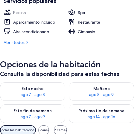
Servicios populares
de
324 €
Piscina
Spa
Aparcamiento incluido
Restaurante
Aire acondicionado
Gimnasio
Abrir todos
Opciones de la habitación
Consulta la disponibilidad para estas fechas
Consulta la disponibilidad para esta noche, ago 7 - ago 8
Consulta la disponibilidad pa
Esta noche
Mañana
ago 7 - ago 8
ago 8 - ago 9
Consulta la disponibilidad para este fin de semana, ago 7 - ag
Consulta la disponibilidad par
Este fin de semana
Próximo fin de semana
ago 7 - ago 9
ago 14 - ago 16
Filtros
Todas las habitaciones
1 cama
2 camas