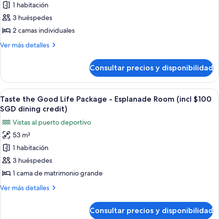
$100
Room
1 habitación
de
Twin
SGD
3 huéspedes
Taste
(incl
dining
$100
the
2 camas individuales
credit)
SGD
Good
Más
Ver más detalles
dining
Life
detalles
credit)
de
Package
Consultar precios y disponibilidad
Taste
-
the
Premier
Good
Abrir
Habitación de hotel con una cama grand
8
Courtyard
Life
Taste the Good Life Package - Esplanade Room (incl $100
todas
Package
Room
SGD dining credit)
-
las
Twin
Vistas al puerto deportivo
Premier
fotos
(incl
Courtyard
53 m²
de
Room
$100
1 habitación
Taste
Twin
SGD
(incl
the
3 huéspedes
dining
$100
Good
1 cama de matrimonio grande
credit)
SGD
Life
dining
Más
Ver más detalles
Package
credit)
detalles
-
de
Consultar precios y disponibilidad
Taste
Esplanade