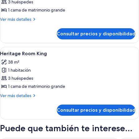
Habitación
3 huéspedes
(Quay)
1 cama de matrimonio grande
Más
Ver más detalles
detalles
de
Consultar precios y disponibilidad
Habitación
(Quay)
Abrir
Ropa de cama de alta calidad, minibar, 
8
Heritage Room King
todas
38 m²
las
1 habitación
fotos
de
3 huéspedes
Heritage
1 cama de matrimonio grande
Room
Más
Ver más detalles
King
detalles
de
Consultar precios y disponibilidad
Heritage
Room
King
Puede que también te interese...