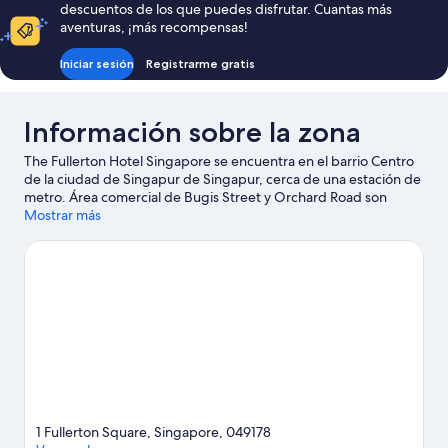
descuentos de los que puedes disfrutar. Cuantas más
252 €
aventuras, ¡más recompensas!
Iniciar sesión
Registrarme gratis
Información sobre la zona
The Fullerton Hotel Singapore se encuentra en el barrio Centro
de la ciudad de Singapur de Singapur, cerca de una estación de
metro. Área comercial de Bugis Street y Orchard Road son
lugares imprescindibles para los amantes de las tiendas;
Mostrar más
añádelos a tu itinerario junto a otros atractivos turísticos como
Jardines de la Bahía y Universal Studios Singapore™. ¿Te
apetece disfrutar de un evento especial? Puedes consultar el
calendario de Circuito urbano Marina Bay. Intenta sacar tiempo
para pasar por Zoo de Singapur, que también es una muy buena
opción. Dedica algo de tiempo a descubrir cuáles son las
actividades de la zona, entre las que se incluye el golf. Los
huéspedes destacan la ubicación de este hotel por la
proximidad de varios atractivos turísticos.
Ver guía de viaje de
Singapur
1 Fullerton Square, Singapore, 049178