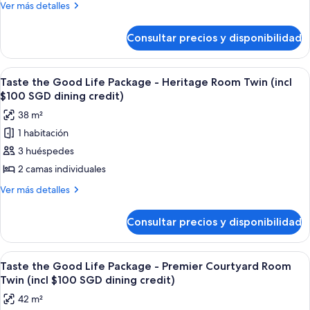
Más
Ver más detalles
Twin
detalles
de
Consultar precios y disponibilidad
Heritage
Room
Twin
Abrir
Habitación de hotel con dos camas, un 
9
Taste the Good Life Package - Heritage Room Twin (incl
todas
$100 SGD dining credit)
las
38 m²
fotos
1 habitación
de
3 huéspedes
Taste
the
2 camas individuales
Good
Más
Ver más detalles
Life
detalles
de
Package
Consultar precios y disponibilidad
Taste
-
the
Heritage
Good
Abrir
Habitación de hotel con dos camas, un b
7
Room
Life
Taste the Good Life Package - Premier Courtyard Room
todas
Package
Twin
Twin (incl $100 SGD dining credit)
-
las
(incl
42 m²
Heritage
fotos