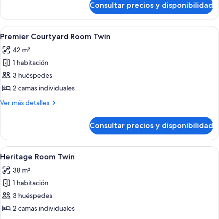
Package
Consultar precios y disponibilidad
Taste
-
the
Heritage
Good
Abrir
Habitación de hotel con dos camas, un b
6
Room
Life
Premier Courtyard Room Twin
todas
Package
(incl
42 m²
-
las
$100
Heritage
1 habitación
fotos
SGD
Room
de
3 huéspedes
(incl
dining
Premier
$100
2 camas individuales
credit)
SGD
Courtyard
Más
Ver más detalles
dining
Room
detalles
credit)
Twin
de
Consultar precios y disponibilidad
Premier
Courtyard
Room
Abrir
Habitación de hotel con dos camas, un e
8
Twin
Heritage Room Twin
todas
38 m²
las
1 habitación
fotos
de
3 huéspedes
Heritage
2 camas individuales
Room