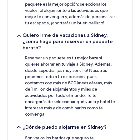
precios
paquete es la mejor opción: selecciona los
y
vuelos, el alojamiento o las actividades que
la
mejor te convengan y, además de personalizar
disponibilidad
tu escapada, ¡ahorrarás un buen pellizco!
están
sujetos
a
Quiero irme de vacaciones a Sídney,
cambios.
¿cómo hago para reservar un paquete
Pueden
barato?
aplicarse
términos
Reservar un paquete es tu mejor baza si
y
quieres ahorrar en tu viaje a Sídney. Además,
condiciones
desde Expedia, ¡es muy sencillo! Nosotros
adicionales.
ponemos todo a tu disposición, pues
contamos con más de 500 líneas aéreas, más
de 1 millón de alojamientos y miles de
actividades por todo el mundo. Tú te
encargarás de seleccionar qué vuelo y hotel te
interesan más y de combinarlos como te
convenga.
¿Dónde puedo alojarme en Sídney?
Son varios los barrios que seguro te