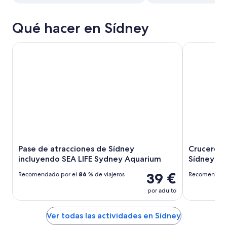
Qué hacer en Sídney
Pase de atracciones de Sídney incluyendo SEA LIFE Sydne
Crucero con 
Pase de atracciones de Sídney
Crucero c
incluyendo SEA LIFE Sydney Aquarium
Sídney
39 €
Recomendado por el
86
% de viajeros
Recomendado
por adulto
Ver todas las actividades en Sídney