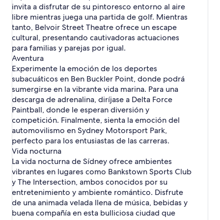
invita a disfrutar de su pintoresco entorno al aire
n
S
l
libre mientras juega una partida de golf. Mientras
h
í
e
o
d
s
tanto, Belvoir Street Theatre ofrece un escape
t
n
cultural, presentando cautivadoras actuaciones
e
e
para familias y parejas por igual.
l
y
Aventura
e
h
Experimente la emoción de los deportes
s
o
subacuáticos en Ben Buckler Point, donde podrá
t
e
sumergirse en la vibrante vida marina. Para una
l
descarga de adrenalina, diríjase a Delta Force
e
Paintball, donde le esperan diversión y
s
competición. Finalmente, sienta la emoción del
automovilismo en Sydney Motorsport Park,
perfecto para los entusiastas de las carreras.
Vida nocturna
La vida nocturna de Sídney ofrece ambientes
vibrantes en lugares como Bankstown Sports Club
y The Intersection, ambos conocidos por su
entretenimiento y ambiente romántico. Disfrute
de una animada velada llena de música, bebidas y
buena compañía en esta bulliciosa ciudad que