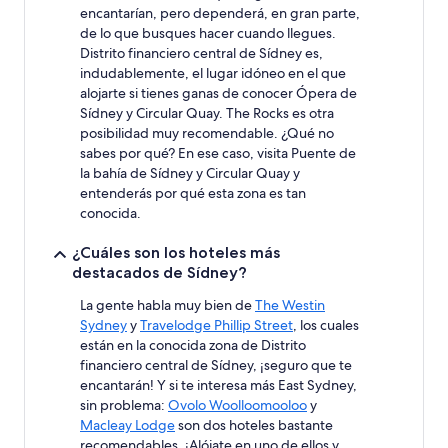
encantarían, pero dependerá, en gran parte,
de lo que busques hacer cuando llegues.
Distrito financiero central de Sídney es,
indudablemente, el lugar idóneo en el que
alojarte si tienes ganas de conocer Ópera de
Sídney y Circular Quay. The Rocks es otra
posibilidad muy recomendable. ¿Qué no
sabes por qué? En ese caso, visita Puente de
la bahía de Sídney y Circular Quay y
entenderás por qué esta zona es tan
conocida.
¿Cuáles son los hoteles más
destacados de Sídney?
La gente habla muy bien de
The Westin
Sydney
y
Travelodge Phillip Street
, los cuales
están en la conocida zona de Distrito
financiero central de Sídney, ¡seguro que te
encantarán! Y si te interesa más East Sydney,
sin problema:
Ovolo Woolloomooloo
y
Macleay Lodge
son dos hoteles bastante
recomendables. ¡Alójate en uno de ellos y