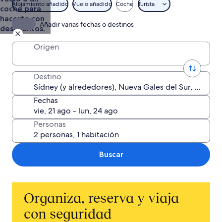
Alojamiento añadido
Vuelo añadido
Coche
Turista
coche para
hacerte con
Añadir varias fechas o destinos
descuentos.
Origen
Destino
Fechas
Personas
Buscar
Organiza, reserva y viaja
con seguridad