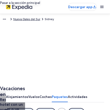
Pasar a la sección principal
Descargar app
Nueva Gales del Sur
Sídney
Vacaciones
en Sídney
Alojamientos
Vuelos
Coches
Paquetes
Actividades
Reserva el
hotel con un
vuelo o un