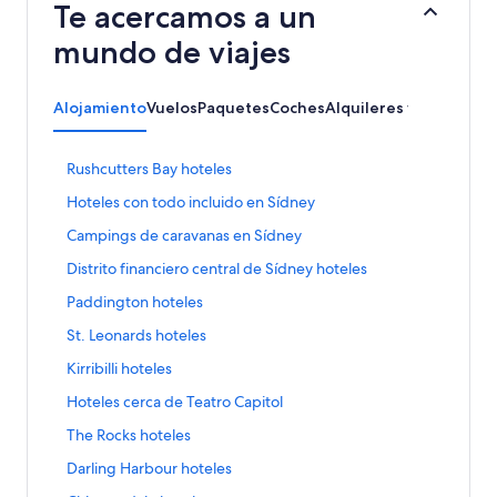
Te acercamos a un
mundo de viajes
Alojamiento
Vuelos
Paquetes
Coches
Alquileres vacacionale
E
Rushcutters Bay hoteles
n
E
Hoteles con todo incluido en Sídney
l
n
a
E
Campings de caravanas en Sídney
l
c
n
a
e
E
Distrito financiero central de Sídney hoteles
l
c
q
n
a
e
E
Paddington hoteles
u
l
c
q
n
e
a
e
E
St. Leonards hoteles
u
l
a
c
q
n
e
a
b
e
E
Kirribilli hoteles
u
l
a
c
r
q
n
e
a
b
e
E
Hoteles cerca de Teatro Capitol
e
u
l
a
c
r
q
n
l
e
a
b
e
E
The Rocks hoteles
e
u
l
a
a
c
r
q
n
l
e
a
p
b
e
E
Darling Harbour hoteles
e
u
l
a
a
c
á
r
q
n
l
e
a