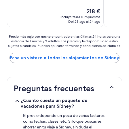
El
218 €
precio
incluye tasas e impuestos
actual
Del 23 ago al 24 ago
es
de
218 €
Precio
Precio más bajo por noche encontrado en las últimas 24 horas para una
estancia de 1 noche y 2 adultos. Los precios y la disponibilidad están
más
sujetos a cambios. Pueden aplicarse términos y condiciones adicionales.
bajo
por
noche
Echa un vistazo a todos los alojamientos de Sídney
encontrado
en
las
últimas
24 horas
Preguntas frecuentes
para
una
estancia
¿Cuánto cuesta un paquete de
de
vacaciones para Sídney?
1 noche
y
El precio depende un poco de varios factores,
2 adultos.
como fechas, clases, etc. Si lo que buscas es
Los
ahorrar en tu viaje a Sídney, sin duda el