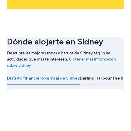
Dónde alojarte en Sídney
Descubre las mejores zonas y barrios de Sídney según las
actividades que más te interesen.
Obtener más información
sobre Sídney
Obtener
más
Distrito financiero central de Sídney
Darling Harbour
The Rock
información
sobre
Sídney