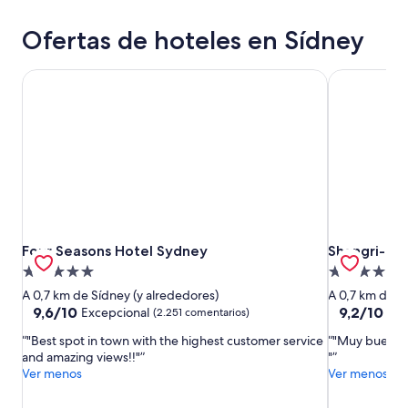
Ofertas de hoteles en Sídney
Four Seasons Hotel Sydney
Shangri-La 
Four Seasons Hotel Sydney
Shangri-La 
Four Seasons Hotel Sydney
Shangri-La
Alojamiento
Alojamiento
de
de
A 0,7 km de Sídney (y alrededores)
A 0,7 km de S
5.0 estrellas
5.0 estrellas
9.6
9.2
9,6/10
9,2/10
Excepcional
Imp
(2.251 comentarios)
sobre
sobre
"Best spot in town with the highest customer service
"Muy buena lo
10,
10,
and amazing views!!"
"
Excepcional,
Impresionan
Ver menos
Ver menos
(2.251 comentarios)
(2.786 come