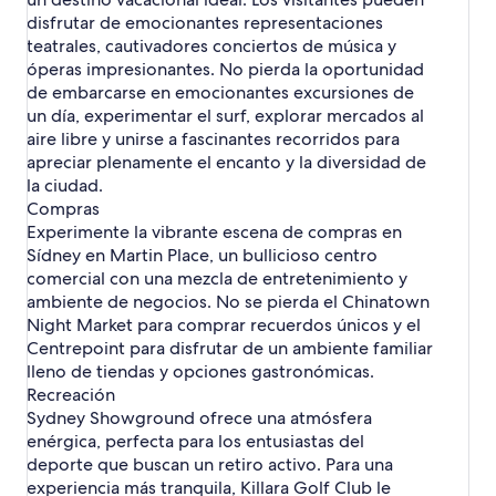
s
c
v
M
i
l
e
s
n
l
a
p
s
e
o
n
e
g
e
disfrutar de emocionantes representaciones
a
u
c
n
a
l
S
y
d
á
n
l
S
Z
i
l
d
e
m
a
p
teatrales, cautivadores conciertos de música y
e
í
f
e
g
S
o
í
o
n
a
e
H
a
d
á
óperas impresionantes. No pierda la oportunidad
s
d
i
H
i
í
o
d
n
a
p
S
i
h
e
g
n
e
a
n
de embarcarse en emocionantes excursiones de
d
h
n
a
d
á
t
l
o
S
i
e
l
y
a
un día, experimentar el surf, explorar mercados al
n
o
e
c
e
g
a
l
n
t
n
y
d
m
d
e
t
y
o
C
i
aire libre y unirse a fascinantes recorridos para
r
h
s
a
a
h
a
e
y
e
m
o
n
apreciar plenamente el encanto y la diversidad de
C
o
P
n
d
o
r
K
l
e
n
a
a
t
o
m
e
la ciudad.
t
k
i
e
r
c
d
s
e
i
o
B
Compras
e
e
n
s
c
e
e
i
l
n
r
a
l
t
g
Experimente la vibrante escena de compras en
i
j
S
n
e
t
e
l
e
h
s
Sídney en Martin Place, un bullicioso centro
a
o
u
o
s
h
h
m
s
o
C
l
d
r
comercial con una mezcla de entretenimiento y
o
o
a
t
r
S
e
r
ambiente de negocios. No se pierda el Chinatown
t
t
i
e
o
p
l
y
e
e
n
Night Market para comprar recuerdos únicos y el
l
s
i
a
H
l
l
h
Centrepoint para disfrutar de un ambiente familiar
e
s
t
c
i
e
e
o
s
h
lleno de tiendas y opciones gastronómicas.
J
i
l
s
s
t
o
Recreación
u
u
l
e
t
n
d
s
Sydney Showground ofrece una atmósfera
l
e
c
a
h
enérgica, perfecta para los entusiastas del
e
l
t
d
o
s
deporte que buscan un retiro activo. Para una
e
i
d
t
experiencia más tranquila, Killara Golf Club le
s
o
e
e