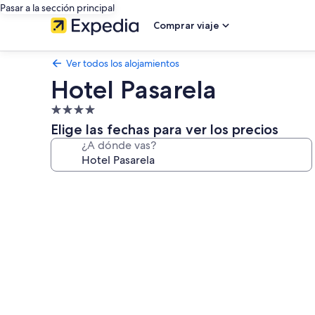
Pasar a la sección principal
Comprar viaje
Ver todos los alojamientos
Hotel Pasarela
Alojamiento
de
Elige las fechas para ver los precios
4.0 estrellas
¿A dónde vas?
Galería
de
imágenes
de
Hotel
Pasarela