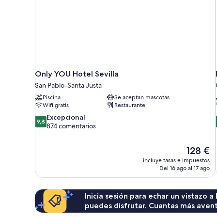
Only YOU Hotel Sevilla
San Pablo-Santa Justa
Piscina
Se aceptan mascotas
Wifi gratis
Restaurante
9.8
Excepcional
9,8
sobre
874 comentarios
10,
Excepcional,
El
128 €
874 comentarios
precio
incluye tasas e impuestos
actual
Del 16 ago al 17 ago
es
de
128 €
Inicia sesión para echar un vistazo a
puedes disfrutar. Cuantas más aven