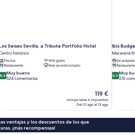
Los Seises Sevilla, a Tribute Portfolio Hotel
Ibis Budge
Centro histórico
Macarena N
Piscina
Wifi gratis
Se aceptan
Restaurante
Aire acondicionado
Restaurant
8.4
8.0
Muy bueno
Muy bu
8,4
8,0
sobre
sobre
524 comentarios
215 com
10,
10,
Muy
Muy
El
119 €
bueno,
bueno,
precio
524 comentarios
215 comenta
incluye tasas e impuestos
actual
Del 12 ago al 13 ago
es
de
119 €
 las ventajas y los descuentos de los que
turas, ¡más recompensas!