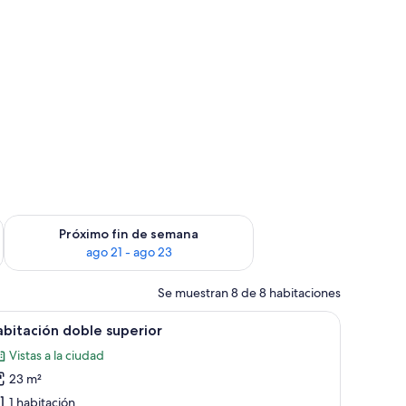
in de semana, ago 14 - ago 16
Consulta la disponibilidad para el próximo fin de semana, ago
Próximo fin de semana
ago 21 - ago 23
Se muestran 8 de 8 habitaciones
ja fuerte, escritorio y cortinas opacas
brir
Minibar, caja fuerte, escritorio y cortinas opac
5
bitación doble superior
odas
Vistas a la ciudad
s
23 m²
otos
e
1 habitación