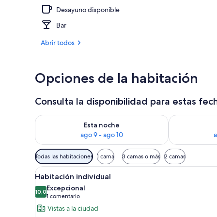
Desayuno disponible
Servicios del
Bar
Abrir todos
Opciones de la habitación
Consulta la disponibilidad para estas fec
Consulta la disponibilidad para esta noche, ago 9 - 
Consulta la d
Esta noche
ago 9 - ago 10
a
Filtros
Todas las habitaciones
1 cama
3 camas o más
2 camas
disponibles
Abrir
Minibar, caja fuerte, escritorio
para
12
Habitación individual
todas
las
Excepcional
las
10,0
habitaciones
10,0 de 10
(1 comentario)
1 comentario
fotos
Vistas a la ciudad
de