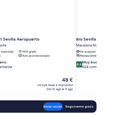
t Sevilla Aeropuerto
ibis Sevilla
orte
Macarena Norte
 mascotas
Wifi gratis
Se aceptan mascotas
e
Aire acondicionado
Restaurante
8.4
eno
Muy bueno
8,4
sobre
entarios
624 comentarios
10,
Muy
El
48 €
bueno,
precio
rios
624 comentarios
incluye tasas e impuestos
actual
Del 10 ago al 11 ago
es
de
48 €
Iniciar sesión
Registrarme gratis