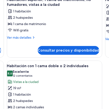
fumadores, vistas a la ciudad
1 habitación
2 huéspedes
1 cama de matrimonio
Wifi gratis
Más
Ver más detalles
M
Ve
detalles
de
de
de
d
Consultar precios y disponibilidad
Habitación
Ha
superior,
cu
1
fam
Abrir
Habitación con 1 cama doble o 2 individ
cama
13
Habitación con 1 cama doble o 2 individuales
de
todas
Excelente
matrimonio,
las
8,6
8,6 de 10
(12 comentarios)
12 comentarios
no
fotos
fumadores,
Vistas a la ciudad
de
vistas
19 m²
a
Habitación
la
1 habitación
con
ciudad
2 huéspedes
1
2 camas individuales
cama