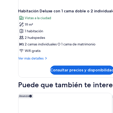
Habitación Deluxe con 1 cama doble o 2 individual
Vistas a la ciudad
19 m²
1 habitación
2 huéspedes
2 camas individuales O 1 cama de matrimonio
Wifi gratis
Más
Ver más detalles
detalles
de
Consultar precios y disponibilida
Habitación
Deluxe
con
Puede que también te interes
1
cama
doble
Only YOU Hotel Sevilla
Anuncio
o
2
individuales