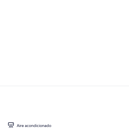
Vistas a la c
Se ofrece de
Aire acondicionado