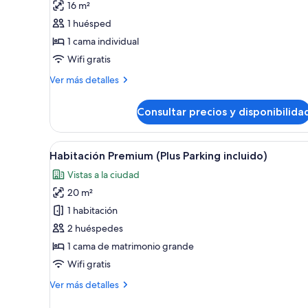
16 m²
Habitación
1 huésped
individual
1 cama individual
Wifi gratis
Más
Ver más detalles
detalles
de
Consultar precios y disponibilida
Habitación
individual
Abrir
Habitación Premium (Plus Parkin
15
Habitación Premium (Plus Parking incluido)
todas
Vistas a la ciudad
las
20 m²
fotos
de
1 habitación
Habitación
2 huéspedes
Premium
1 cama de matrimonio grande
(Plus
Wifi gratis
Parking
Más
Ver más detalles
incluido)
detalles