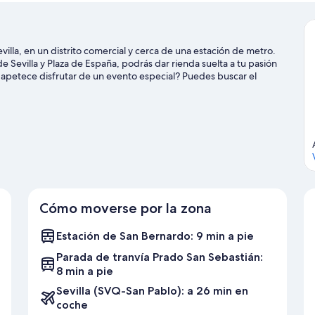
evilla, en un distrito comercial y cerca de una estación de metro.
Sevilla y Plaza de España, podrás dar rienda suelta a tu pasión
 apetece disfrutar de un evento especial? Puedes buscar el
ara pasar por Isla Mágica, que también merece la pena.
Ver guía
Cómo moverse por la zona
Estación de San Bernardo: 9 min a pie
Parada de tranvía Prado San Sebastián:
8 min a pie
Sevilla (SVQ-San Pablo): a 26 min en
coche