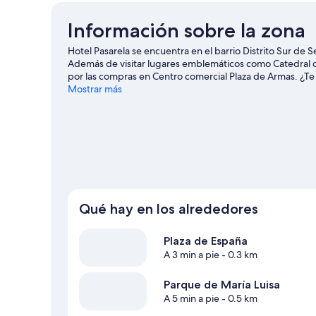
Información sobre la zona
Hotel Pasarela se encuentra en el barrio Distrito Sur de S
Además de visitar lugares emblemáticos como Catedral de 
por las compras en Centro comercial Plaza de Armas. ¿Te
calendario de Estadio La Cartuja. Intenta sacar tiempo p
Mostrar más
de viaje de Sevilla
Qué hay en los alrededores
Plaza de España
A 3 min a pie
- 0.3 km
Parque de María Luisa
A 5 min a pie
- 0.5 km