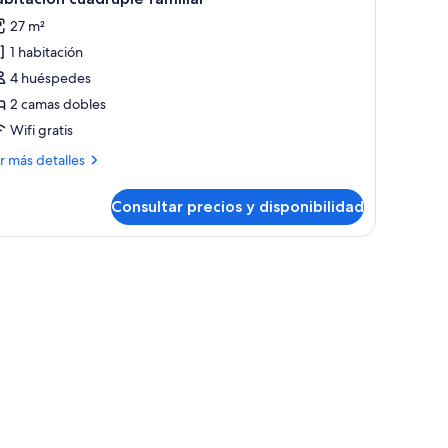
27 m²
1 habitación
4 huéspedes
2 camas dobles
Wifi gratis
ás
r más detalles
talles
Consultar precios y disponibilidad
bitación
ádruple
iliar
uales | Minibar, caja fuerte, escritorio y cortinas opacas