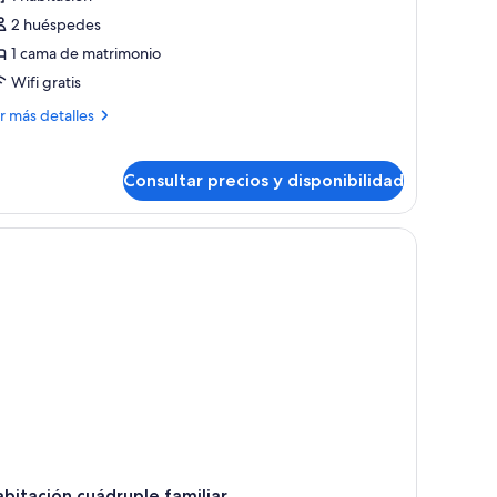
abitación
2 huéspedes
oble
1 cama de matrimonio
uperior
Wifi gratis
ás
r más detalles
talles
bitación
Consultar precios y disponibilidad
ble
perior
bitación cuádruple familiar