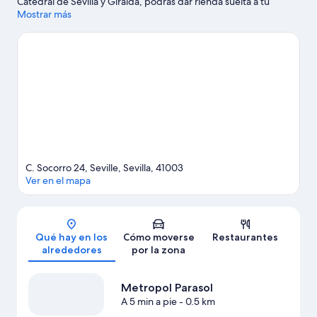
Catedral de Sevilla y Giralda, podrás dar rienda suelta a tu
pasión por las compras en Centro comercial Plaza de Armas. ¿Te
Mostrar más
apetece disfrutar de un evento especial? Puedes buscar el
calendario de Estadio La Cartuja. Intenta sacar tiempo para pasar
por Isla Mágica, que también merece la pena.
Ver guía de viaje
de Sevilla
Ver más casas de vacaciones en Sevilla
C. Socorro 24, Seville, Sevilla, 41003
Ver en el mapa
Mapa
Qué hay en los
Cómo moverse
Restaurantes
alrededores
por la zona
Metropol Parasol
A 5 min a pie
- 0.5 km