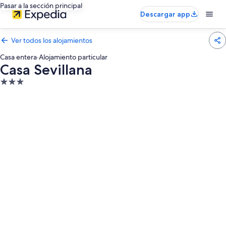
Pasar a la sección principal
Descargar app
Ver todos los alojamientos
Casa entera
·
Alojamiento particular
Casa Sevillana
Alojamiento
de
3.0 estrellas
Galería
de