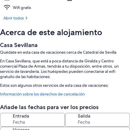
Wifi gratis
Abrir todos
Acerca de este alojamiento
Casa Sevillana
Quédate en esta casa de vacaciones cerca de Catedral de Sevilla
En Casa Sevillana, que está a poca distancia de Giralda y Centro
comercial Plaza de Armas, tendrás a tu disposición, entre otros, un
servicio de lavandería. Los huéspedes pueden conectarse al wifi
gratuito de las habitaciones.
Estos son algunos otros servicios de esta casa de vacaciones:
Servicio de registro de salida exprés, servicio de registro de entrada
Información sobre los derechos de cancelación
exprés y espacios sin humos
Añade las fechas para ver los precios
Características de la habitación
Entrada
Salida
Todas las habitaciones en Casa Sevillana ofrecen comodidades que
incluyen wifi gratis y habitaciones insonorizadas.
Viajeros