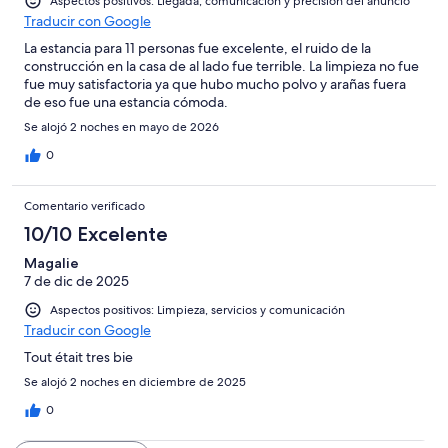
2
Aspectos positivos: Llegada, comunicación y precisión del anuncio
Mediocre
Traducir con Google
-
Horrible
La estancia para 11 personas fue excelente, el ruido de la
construcción en la casa de al lado fue terrible. La limpieza no fue
fue muy satisfactoria ya que hubo mucho polvo y arañas fuera
de eso fue una estancia cómoda.
Se alojó 2 noches en mayo de 2026
0
Comentario verificado
10/10 Excelente
Magalie
7 de dic de 2025
Aspectos positivos: Limpieza, servicios y comunicación
Traducir con Google
Tout était tres bie
Se alojó 2 noches en diciembre de 2025
0