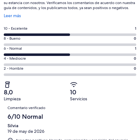
su estancia con nosotros. Verificamos los comentarios de acuerdo con nuestra
guía de contenidos, y los publicamos todos, ya sean positivos o negativos.
Se
Leer más
abre
en
1
10 - Excelente
1
una
comentarios
ventana
0
8 - Bueno
0
de
nueva
comentarios
un
1
6 - Normal
1
de
total
comentarios
un
0
4 - Mediocre
0
de
de
total
comentarios
2
un
0
2 - Horrible
0
de
de
con
total
comentarios
2
un
una
de
de
con
total
puntuación
2
un
una
de
8,0
10
de
con
total
puntuación
2
Limpieza
Servicios
10
una
de
de
Comentarios
con
-
puntuación
2
Comentario verificado
8
una
Excelente
de
con
6/10 Normal
-
puntuación
6
una
Bueno
de
Silvia
-
puntuación
4
19 de may de 2026
Normal
de
-