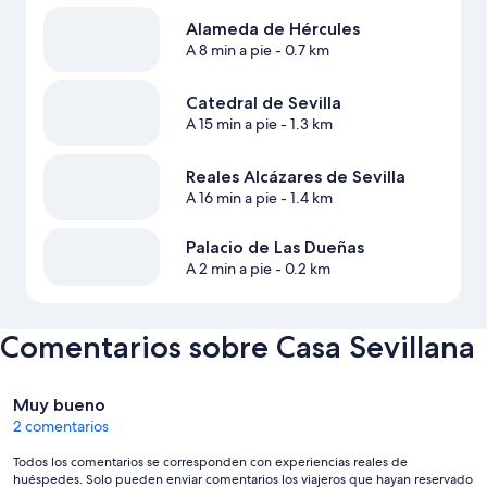
Alameda de Hércules
A 8 min a pie
- 0.7 km
Catedral de Sevilla
A 15 min a pie
- 1.3 km
Reales Alcázares de Sevilla
A 16 min a pie
- 1.4 km
Palacio de Las Dueñas
A 2 min a pie
- 0.2 km
Comentarios sobre Casa Sevillana
Comentarios
Muy bueno
2 comentarios
Todos los comentarios se corresponden con experiencias reales de
huéspedes. Solo pueden enviar comentarios los viajeros que hayan reservado