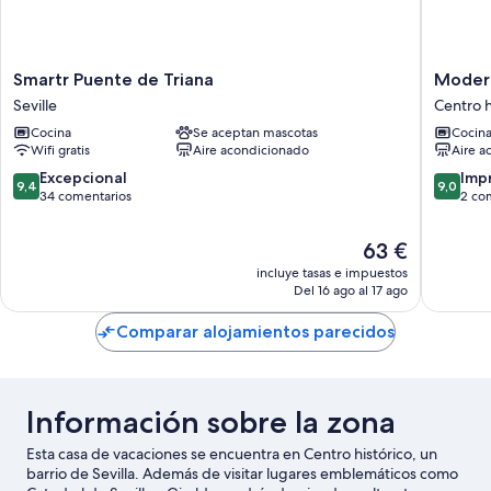
Smartr
Modern
Smartr Puente de Triana
Modern
Puente
Apartme
Seville
Centro h
de
in
Cocina
Se aceptan mascotas
Cocin
Triana
Seville.
Wifi gratis
Aire acondicionado
Aire a
Seville
Corral
del
9.4
9.0
Excepcional
Imp
9,4
9,0
Rey
sobre
sobre
34 comentarios
2 co
II
10,
10,
Centro
Excepcional,
Impresi
El
63 €
histórico
34 comentarios
2 comen
precio
incluye tasas e impuestos
actual
Del 16 ago al 17 ago
es
de
Comparar alojamientos parecidos
63 €
Información sobre la zona
Esta casa de vacaciones se encuentra en Centro histórico, un
barrio de Sevilla. Además de visitar lugares emblemáticos como