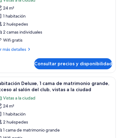
Vistas a la ciudad
abitación
24 m²
ntaña
eluxe,
1 habitación
2 huéspedes
amas
2 camas individuales
ndividuales,
Wifi gratis
stas
ás
r más detalles
talles
iudad
Consultar precios y disponibilidad
bitación
luxe,
taña y planta en maceta.
madera, una silla, cama, televisor, espejo, ventana con vista a la montaña y p
brir
Habitación de hotel con escritorio de madera, 
2
mas
bitación Deluxe, 1 cama de matrimonio grande,
odas
dividuales,
ceso al salón del club, vistas a la ciudad
tas
s
Vistas a la ciudad
otos
24 m²
e
udad
1 habitación
abitación
eluxe,
2 huéspedes
1 cama de matrimonio grande
ama