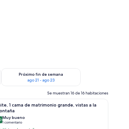
in de semana, ago 14 - ago 16
Consulta la disponibilidad para el próximo fin de semana, ago
Próximo fin de semana
ago 21 - ago 23
Se muestran 16 de 16 habitaciones
brir
Habitación de hotel con dos camas, una bande
1
ite, 1 cama de matrimonio grande, vistas a la
odas
ontaña
s
Muy bueno
0
otos
8,0 de 10
(1 comentario)
1 comentario
e