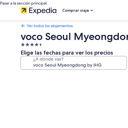
Pasar a la sección principal
Comprar viaje
Ver todos los alojamientos
voco Seoul Myeongdo
Alojamiento
de
Elige las fechas para ver los precios
4.5 estrellas
¿A dónde vas?
Galería
de
imágenes
de
voco
Seoul
Myeongdong