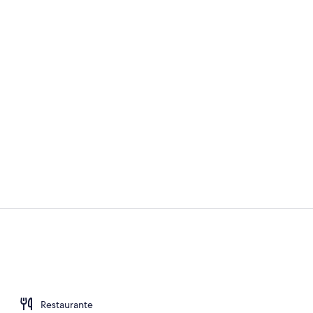
Vídeo hecho 
Suite, 1 cama
Restaurante