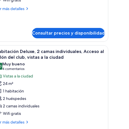
Wifi gratis
e
ás
r más detalles
atrimonio
talles
rande,
bitación
cceso
luxe,
Consultar precios y disponibilidad
alón
ma
el
taña y planta en maceta.
madera, una silla, cama, televisor, espejo, ventana con vista a la montaña y p
brir
Habitación de hotel con escritorio de madera, 
trimonio
2
ub,
bitación Deluxe, 2 camas individuales, Acceso al
odas
ande,
lón del club, vistas a la ciudad
stas
ceso
s
Muy bueno
0
otos
8,0 de 10
(4 comentarios)
4 comentarios
lón
e
l
Vistas a la ciudad
iudad
abitación
ub,
24 m²
tas
eluxe,
1 habitación
2 huéspedes
amas
udad
2 camas individuales
ndividuales,
Wifi gratis
cceso
ás
r más detalles
alón
talles