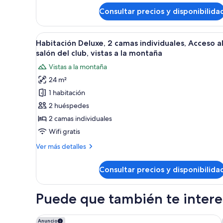
de
al
Consultar precios y disponibilida
Habitación
salón
Deluxe,
del
1
Abrir
Habitación de hotel con escrito
2
cama
club,
Habitación Deluxe, 2 camas individuales, Acceso a
todas
de
salón del club, vistas a la montaña
vistas
matrimonio
las
a
Vistas a la montaña
grande,
fotos
la
Acceso
24 m²
de
al
montaña
1 habitación
Habitación
salón
del
Deluxe,
2 huéspedes
club,
2
2 camas individuales
vistas
camas
a
Wifi gratis
individuales,
la
Más
Ver más detalles
montaña
Acceso
detalles
al
de
Consultar precios y disponibilida
Habitación
salón
Deluxe,
del
2
Puede que también te interes
club,
camas
vistas
individuales,
Acceso
THE PLAZA Seoul, Autograph Collection
a
Anuncio