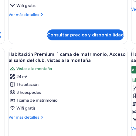
d
Wifi gratis
M
Ve
m
Más
de
Ver más detalles
g
detalles
de
de
Ha
A
Habitación
De
al
d
Consultar precios y disponibilidad
Deluxe
1
s
ca
d
de
rio de madera, una silla, cama, televisor, espejo, ventana con vista a la mon
Abrir
Habitación de hotel con escritorio de 
A
ma
2
cl
Habitación Premium, 1 cama de matrimonio, Acceso
Ha
todas
t
gr
al salón del club, vistas a la montaña
sa
vi
Ac
las
la
a
Vistas a la montaña
al
8,
fotos
f
sa
la
24 m²
de
d
de
c
1 habitación
Habitación
H
cl
vis
Premium,
D
3 huéspedes
a
1
2
1 cama de matrimonio
la
cama
c
ci
Wifi gratis
de
i
Más
Ver más detalles
matrimonio,
A
detalles
Acceso
al
de
M
Ve
Habitación
al
s
de