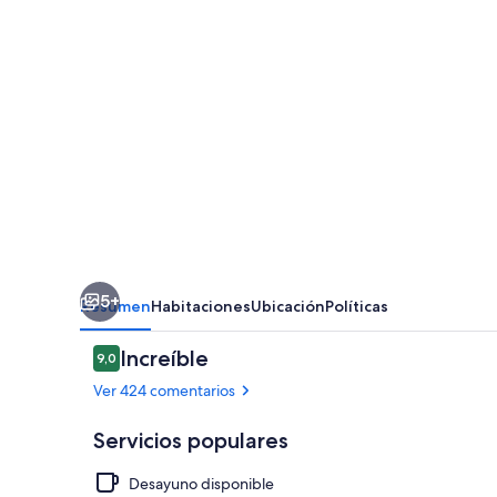
by
IHG
5+
Resumen
Habitaciones
Ubicación
Políticas
Comentarios
Increíble
9,0
9,0 de 10
Ver 424 comentarios
Servicios populares
Desayuno disponible