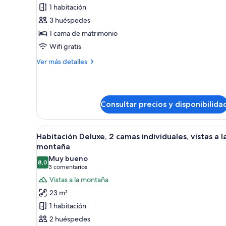
1 habitación
Habitación
discapacidad
Premium,
3 huéspedes
1
1 cama de matrimonio
cama
Wifi gratis
de
Más
Ver más detalles
matrimonio,
detalles
vistas
de
Habitación
a
Premium,
la
Consultar precios y disponibilida
1
ciudad
cama
de
Abrir
Habitación de hotel con escrito
matrimonio,
2
Habitación Deluxe, 2 camas individuales, vistas a l
todas
vistas
montaña
a
las
Muy bueno
la
8,0
fotos
8,0 de 10
(3 comentarios)
3 comentarios
ciudad
de
Vistas a la montaña
Habitación
23 m²
Deluxe,
1 habitación
2
2 huéspedes
camas