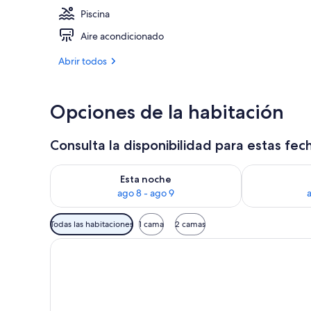
Piscina
Vestíbulo
Aire acondicionado
Abrir todos
Opciones de la habitación
Consulta la disponibilidad para estas fec
Consulta la disponibilidad para esta noche, ago 8 - 
Consulta la d
Esta noche
ago 8 - ago 9
Filtros
Todas las habitaciones
1 cama
2 camas
disponibles
para
las
habitaciones