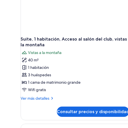
Suite, 1 habitación, Acceso al salón del club, vistas
la montaña
Vistas a la montaña
40 m²
1 habitación
3 huéspedes
1 cama de matrimonio grande
Wifi gratis
Más
Ver más detalles
detalles
de
Consultar precios y disponibilida
Suite,
1
habitación,
Abrir
Habitación de hotel con escrito