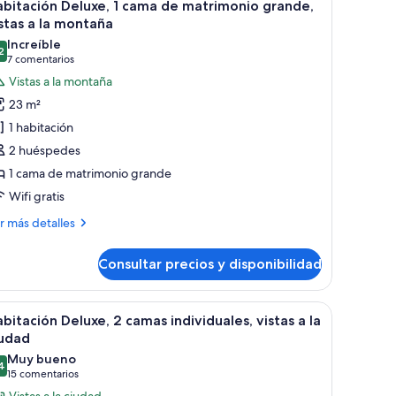
2
bitación Deluxe, 1 cama de matrimonio grande,
odas
stas a la montaña
s
Increíble
2
otos
9,2 de 10
(7 comentarios)
7 comentarios
e
Vistas a la montaña
abitación
23 m²
eluxe,
1 habitación
2 huéspedes
ama
1 cama de matrimonio grande
e
Wifi gratis
atrimonio
rande,
ás
r más detalles
stas
talles
Consultar precios y disponibilidad
bitación
luxe,
ontaña
taña y planta en maceta.
madera, una silla, cama, televisor, espejo, ventana con vista a la montaña y p
brir
Habitación de hotel con escritorio de madera, 
2
ma
bitación Deluxe, 2 camas individuales, vistas a la
odas
iudad
trimonio
s
Muy bueno
ande,
4
otos
8,4 de 10
(15 comentarios)
15 comentarios
tas
e