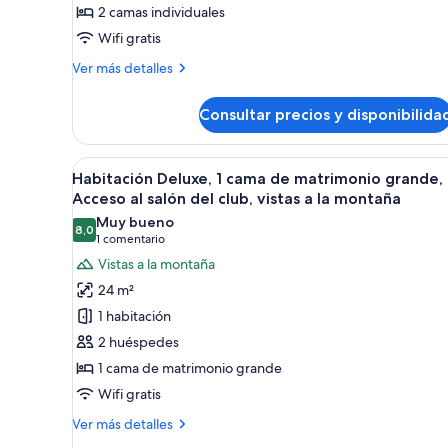
2 camas individuales
individuales,
Wifi gratis
vistas
a
Más
Ver más detalles
la
detalles
de
montaña
Consultar precios y disponibilida
Habitación
Deluxe,
2
Abrir
Habitación de hotel con escrito
2
camas
Habitación Deluxe, 1 cama de matrimonio grande,
todas
individuales,
Acceso al salón del club, vistas a la montaña
vistas
las
Muy bueno
a
8,0
fotos
8,0 de 10
(1 comentario)
1 comentario
la
de
Vistas a la montaña
montaña
Habitación
24 m²
Deluxe,
1 habitación
1
2 huéspedes
cama
1 cama de matrimonio grande
de
Wifi gratis
matrimonio
grande,
Más
Ver más detalles
Acceso
detalles