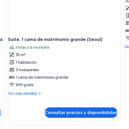
Su
1
c
d
m
g
 a
Suite, 1 cama de matrimonio grande (Seoul)
vi
M
Ve
Vistas a la montaña
a
de
76 m²
de
la
Su
1 habitación
m
1
3 huéspedes
ca
1 cama de matrimonio grande
de
ma
Wifi gratis
gr
vis
Más
Ver más detalles
a
detalles
la
de
mo
Suite,
d
Consultar precios y disponibilidad
1
cama
de
rio de madera, una silla, cama, televisor, espejo, ventana con vista a la mon
Abrir
Habitación de hotel con escritorio de 
A