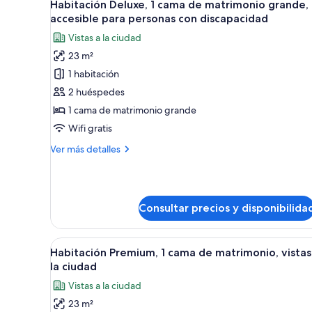
2
Acceso
Habitación Deluxe, 1 cama de matrimonio grande,
todas
al
accesible para personas con discapacidad
salón
las
Vistas a la ciudad
del
fotos
club,
23 m²
de
vistas
1 habitación
Habitación
a
la
Deluxe,
2 huéspedes
montaña
1
1 cama de matrimonio grande
cama
Wifi gratis
de
Más
Ver más detalles
matrimonio
detalles
grande,
de
Habitación
accesible
Deluxe,
para
Consultar precios y disponibilida
1
personas
cama
con
de
Abrir
Habitación de hotel con escrito
matrimonio
2
discapacidad
Habitación Premium, 1 cama de matrimonio, vistas
todas
grande,
la ciudad
accesible
las
Vistas a la ciudad
para
fotos
personas
23 m²
de
con