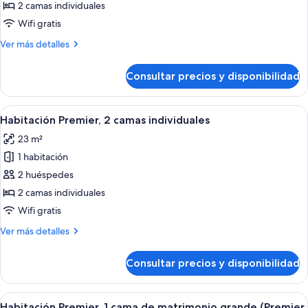
Habitación
2 camas individuales
Deluxe,
Wifi gratis
2
Más
Ver más detalles
camas
detalles
individuales
de
Consultar precios y disponibilidad
Habitación
Deluxe,
2
Abrir
Una habitación de hotel moderna con 
5
camas
Habitación Premier, 2 camas individuales
todas
individuales
23 m²
las
1 habitación
fotos
de
2 huéspedes
Habitación
2 camas individuales
Premier,
Wifi gratis
2
Más
Ver más detalles
camas
detalles
individuales
de
Consultar precios y disponibilidad
Habitación
Premier,
2
Abrir
Habitación de hotel moderna con una c
4
camas
Habitación Premier, 1 cama de matrimonio grande (Premier