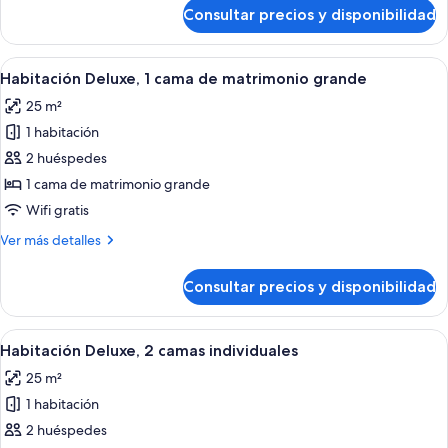
de
de
Consultar precios y disponibilidad
Habitación
matrimonio
Premier,
grande
1
Abrir
Una habitación de hotel moderna con u
5
cama
Habitación Deluxe, 1 cama de matrimonio grande
todas
de
25 m²
matrimonio
las
grande
1 habitación
fotos
de
2 huéspedes
Habitación
1 cama de matrimonio grande
Deluxe,
Wifi gratis
1
Más
Ver más detalles
cama
detalles
de
de
Consultar precios y disponibilidad
Habitación
matrimonio
Deluxe,
grande
1
Abrir
Una habitación de hotel moderna con 
5
cama
Habitación Deluxe, 2 camas individuales
todas
de
25 m²
matrimonio
las
grande
1 habitación
fotos
de
2 huéspedes