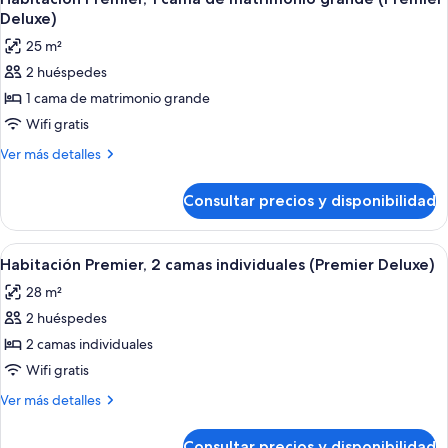
todas
individuales
Deluxe)
las
25 m²
fotos
2 huéspedes
de
1 cama de matrimonio grande
Habitación
Premier,
Wifi gratis
1
Más
Ver más detalles
cama
detalles
de
de
Consultar precios y disponibilidad
Habitación
matrimonio
Premier,
grande
1
Abrir
Habitación de hotel con dos camas, vis
5
(Premier
cama
Habitación Premier, 2 camas individuales (Premier Deluxe)
todas
de
Deluxe)
28 m²
matrimonio
las
grande
2 huéspedes
fotos
(Premier
de
2 camas individuales
Deluxe)
Habitación
Wifi gratis
Premier,
Más
Ver más detalles
2
detalles
camas
de
Consultar precios y disponibilidad