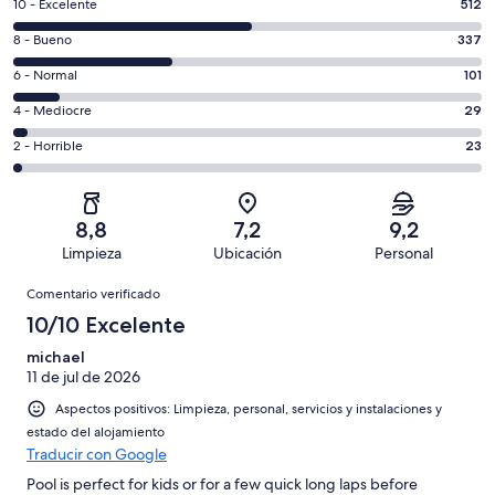
512
10 - Excelente
512
comentarios
337
8 - Bueno
337
de
comentarios
un
101
6 - Normal
101
de
total
comentarios
un
29
4 - Mediocre
29
de
de
total
comentarios
1002
un
23
2 - Horrible
23
de
de
con
total
comentarios
1002
un
una
de
de
con
total
puntuación
1002
un
una
de
8,8
7,2
9,2
de
con
total
puntuación
1002
Limpieza
Ubicación
Personal
10
una
de
de
con
Comentarios
-
puntuación
1002
8
Comentario verificado
una
Excelente
de
con
-
puntuación
10/10 Excelente
6
una
Bueno
de
-
puntuación
michael
4
Normal
11 de jul de 2026
de
-
2
Aspectos positivos: Limpieza, personal, servicios y instalaciones y
Mediocre
-
estado del alojamiento
Horrible
Traducir con Google
Pool is perfect for kids or for a few quick long laps before