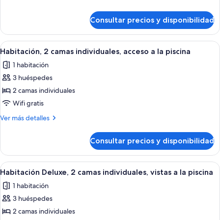
cama
detalles
de
de
Consultar precios y disponibilidad
Habitación
matrimonio
Deluxe,
grande,
1
Abrir
Habitación de hotel con una cama grand
7
vistas
cama
Habitación, 2 camas individuales, acceso a la piscina
todas
de
a
1 habitación
matrimonio
las
la
grande,
3 huéspedes
fotos
piscina
vistas
de
2 camas individuales
a
Habitación,
la
Wifi gratis
piscina
2
Más
Ver más detalles
camas
detalles
individuales,
de
Consultar precios y disponibilidad
Habitación,
acceso
2
a
camas
Abrir
Habitación de hotel con dos camas, un e
la
7
individuales,
Habitación Deluxe, 2 camas individuales, vistas a la piscina
todas
acceso
piscina
1 habitación
a
las
la
3 huéspedes
fotos
piscina
de
2 camas individuales