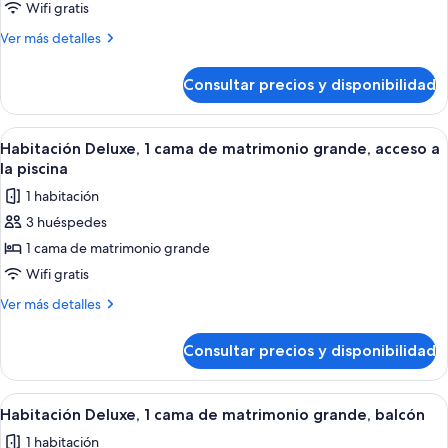
Habitación
Wifi gratis
Deluxe,
Más
Ver más detalles
2
detalles
camas
de
Consultar precios y disponibilidad
Habitación
individuales,
Deluxe,
vistas
2
Abrir
Una habitación de hotel con una cama g
a
10
camas
Habitación Deluxe, 1 cama de matrimonio grande, acceso a
todas
individuales,
la
la piscina
vistas
las
piscina
1 habitación
a
fotos
la
3 huéspedes
de
piscina
1 cama de matrimonio grande
Habitación
Deluxe,
Wifi gratis
1
Más
Ver más detalles
cama
detalles
de
de
Consultar precios y disponibilidad
Habitación
matrimonio
Deluxe,
grande,
1
Abrir
Habitación de hotel con cama, escritorio
7
acceso
cama
Habitación Deluxe, 1 cama de matrimonio grande, balcón
todas
de
a
1 habitación
matrimonio