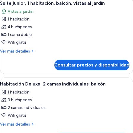
6
habitación
Suite junior, 1 habitación, balcón, vistas al jardín
todas
Vistas al jardín
las
1 habitación
fotos
de
4 huéspedes
Suite
1 cama doble
junior,
Wifi gratis
1
Más
Ver más detalles
habitación,
detalles
balcón,
de
Consultar precios y disponibilidad
Suite
vistas
junior,
al
1
Abrir
Habitación de hotel con dos camas, un e
jardín
8
habitación,
Habitación Deluxe, 2 camas individuales, balcón
todas
balcón,
1 habitación
vistas
las
al
3 huéspedes
fotos
jardín
de
2 camas individuales
Habitación
Wifi gratis
Deluxe,
Más
Ver más detalles
2
detalles