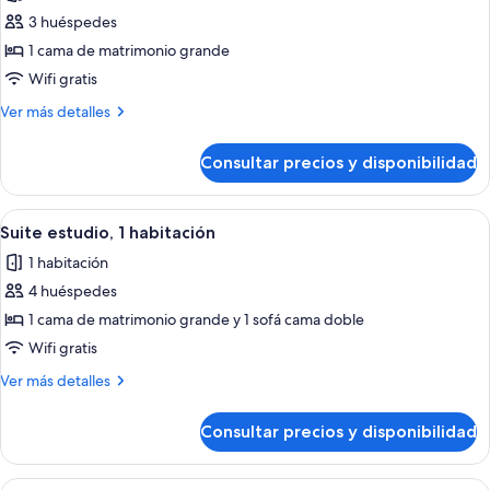
las
la
grande,
3 huéspedes
fotos
piscina
acceso
de
1 cama de matrimonio grande
a
Habitación
la
Wifi gratis
piscina
Deluxe,
Más
Ver más detalles
1
detalles
cama
de
Consultar precios y disponibilidad
Habitación
de
Deluxe,
matrimonio
1
Abrir
Habitación de hotel moderna con una cam
grande,
9
cama
Suite estudio, 1 habitación
todas
de
balcón
1 habitación
matrimonio
las
grande,
4 huéspedes
fotos
balcón
de
1 cama de matrimonio grande y 1 sofá cama doble
Suite
Wifi gratis
estudio,
Más
Ver más detalles
1
detalles
habitación
de
Consultar precios y disponibilidad
Suite
estudio,
1
Abrir
Una habitación de hotel moderna con 