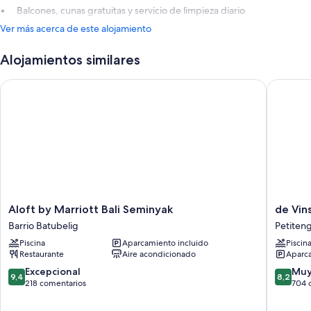
Balcones, cunas gratuitas y servicio de limpieza diario
Ver más acerca de este alojamiento
Alojamientos similares
Aloft by Marriott Bali Seminyak
de Vins 
Aloft
de
Aloft by Marriott Bali Seminyak
de Vin
by
Vins
Barrio Batubelig
Petiten
Marriott
Sky
Piscina
Aparcamiento incluido
Piscin
Bali
Hotel
Restaurante
Aire acondicionado
Aparca
Seminyak
Seminya
Barrio
Petiten
9.4
8.2
Excepcional
Muy
9,4
8,2
Batubelig
sobre
sobre
218 comentarios
704 
10,
10,
Excepcional,
Muy