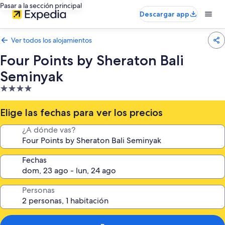
Pasar a la sección principal
Descargar app
Ver todos los alojamientos
Four Points by Sheraton Bali
Seminyak
Alojamiento
de
4.0 estrellas
Elige las fechas para ver los precios
¿A dónde vas?
Fechas
Personas