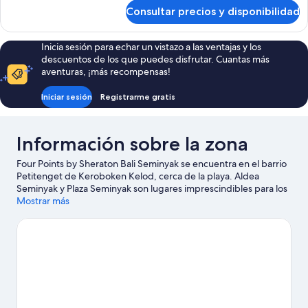
camas
de
Consultar precios y disponibilidad
Habitación
individuales,
Deluxe,
balcón
2
Inicia sesión para echar un vistazo a las ventajas y los
camas
descuentos de los que puedes disfrutar. Cuantas más
individuales,
aventuras, ¡más recompensas!
balcón
Iniciar sesión
Registrarme gratis
Información sobre la zona
Four Points by Sheraton Bali Seminyak se encuentra en el barrio
Petitenget de Keroboken Kelod, cerca de la playa. Aldea
Seminyak y Plaza Seminyak son lugares imprescindibles para los
amantes de las tiendas; añádelos a tu itinerario junto a
Mostrar más
fantásticos parajes naturales, como Playa Berawa y Playa
Petitenget. Para disfrutar de una noche diferente, apunta: Atlas
Beach Fest.
Ver guía de viaje de Keroboken Kelod