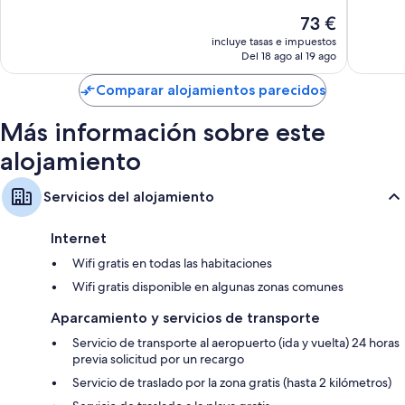
218 comentarios
bueno,
El
73 €
704 com
precio
incluye tasas e impuestos
actual
Del 18 ago al 19 ago
es
de
Comparar alojamientos parecidos
73 €
Más información sobre este
alojamiento
Servicios del alojamiento
Internet
Wifi gratis en todas las habitaciones
Wifi gratis disponible en algunas zonas comunes
Aparcamiento y servicios de transporte
Servicio de transporte al aeropuerto (ida y vuelta) 24 horas
previa solicitud por un recargo
Servicio de traslado por la zona gratis (hasta 2 kilómetros)