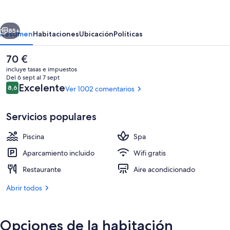
by
Sheraton
erior
Siguiente
Bali
85+
Resumen
Habitaciones
Ubicación
Políticas
Seminyak
El
70 €
precio
incluye tasas e impuestos
actual
Del 6 sept al 7 sept
es
Comentarios
Excelente
8,6
Ver 1002 comentarios
8,6 de 10
de
70 €
Servicios populares
Piscina
Spa
2 bares y 1 bar en la azotea
Aparcamiento incluido
Wifi gratis
Restaurante
Aire acondicionado
Abrir todos
Opciones de la habitación