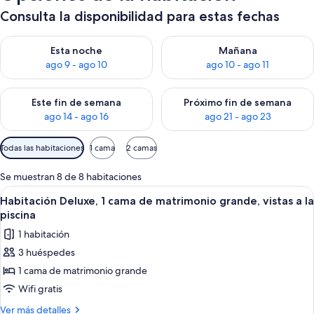
Consulta la disponibilidad para estas fechas
Consulta la disponibilidad para esta noche, ago 9 - ago 10
Consulta la disponibilidad par
Esta noche
Mañana
ago 9 - ago 10
ago 10 - ago 11
Consulta la disponibilidad para este fin de semana, ago 14 - a
Consulta la disponibilidad par
Este fin de semana
Próximo fin de semana
ago 14 - ago 16
ago 21 - ago 23
Filtros
Todas las habitaciones
1 cama
2 camas
disponibles
para
Se muestran 8 de 8 habitaciones
las
Abrir
Habitación de hotel con cama, escritorio
10
Habitación Deluxe, 1 cama de matrimonio grande, vistas a la
habitaciones
todas
piscina
las
1 habitación
fotos
3 huéspedes
de
1 cama de matrimonio grande
Habitación
Deluxe,
Wifi gratis
1
Más
Ver más detalles