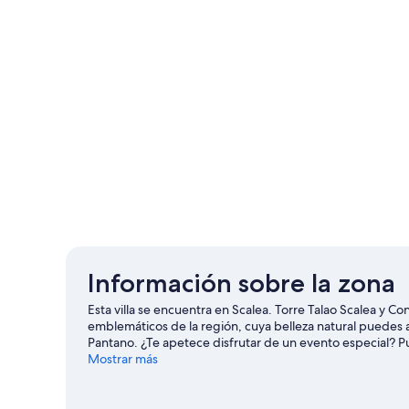
Información sobre la zona
Esta villa se encuentra en Scalea. Torre Talao Scalea y 
emblemáticos de la región, cuya belleza natural puedes a
Pantano. ¿Te apetece disfrutar de un evento especial? P
Si quieres opciones para una noche diferente, Teatro Rud
Mostrar más
Scalea
Ver más villas en Scalea