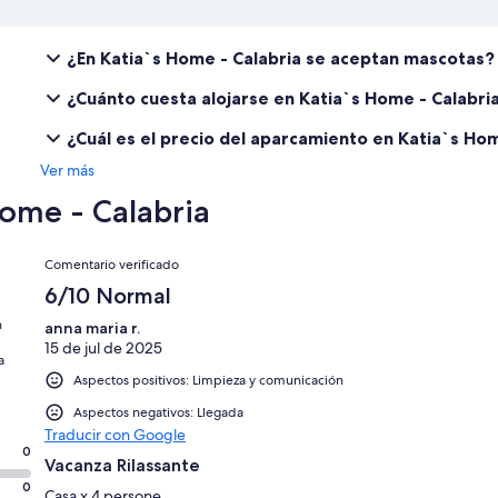
¿En Katia`s Home - Calabria se aceptan mascotas?
¿Cuánto cuesta alojarse en Katia`s Home - Calabri
¿Cuál es el precio del aparcamiento en Katia`s Hom
Ver más
ome - Calabria
Comentarios
Comentario verificado
6/10 Normal
n
anna maria r.
15 de jul de 2025
a
Aspectos positivos: Limpieza y comunicación
Aspectos negativos: Llegada
Traducir con Google
0
Vacanza Rilassante
0
Casa x 4 persone