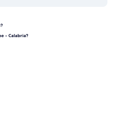
a?
e - Calabria?