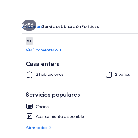
56+
Resumen
Servicios
Ubicación
Políticas
Comentarios
6,0
6,0 de 10
Ver 1 comentario
Casa entera
Interior
2 habitaciones
2 baños
Servicios populares
Cocina
Aparcamiento disponible
Abrir todos