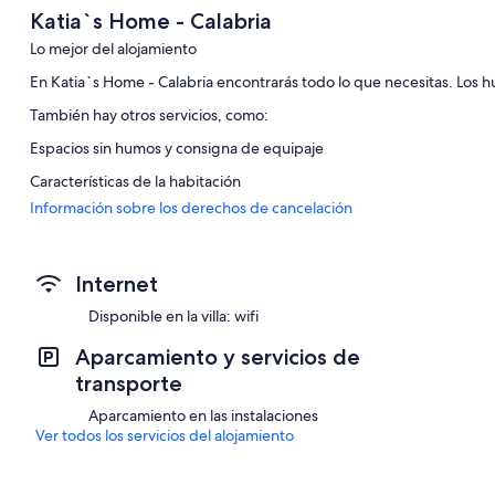
Katia`s Home - Calabria
Lo mejor del alojamiento
En Katia`s Home - Calabria encontrarás todo lo que necesitas. Los h
También hay otros servicios, como:
Espacios sin humos y consigna de equipaje
Características de la habitación
Información sobre los derechos de cancelación
Todas las habitaciones en Katia`s Home - Calabria tienen característ
comedores independientes, además de otras comodidades, como m
Además, otros servicios que encontrarás incluyen los siguientes:
Internet
2 baños con secadores de pelo
Disponible en la villa: wifi
Armarios o roperos, balcones y comedores independientes
Aparcamiento y servicios de
transporte
Aparcamiento en las instalaciones
Ver todos los servicios del alojamiento