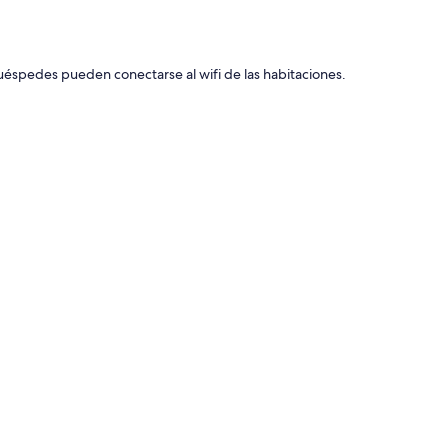
uéspedes pueden conectarse al wifi de las habitaciones.
icas entre las que se incluyen aire acondicionado y
esas de comedor y wifi.