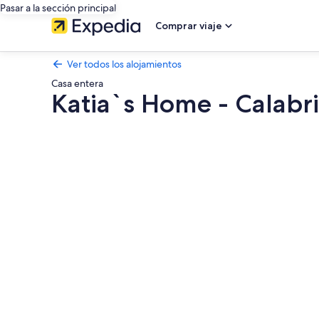
Pasar a la sección principal
Comprar viaje
Ver todos los alojamientos
Casa entera
Katia`s Home - Calabr
Galería
de
imágenes
de
Katia`s
Home
-
Calabria