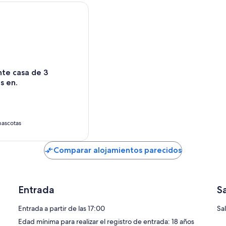
 casa de 3 habitaciones en.
e
te casa de 3
s en.
ascotas
Comparar alojamientos parecidos
Entrada
S
Entrada a partir de las 17:00
Sal
Edad mínima para realizar el registro de entrada: 18 años