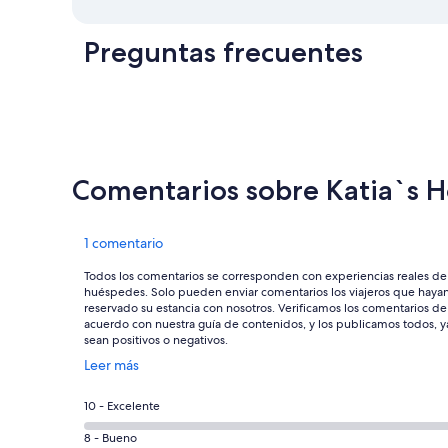
Preguntas frecuentes
Comentarios sobre Katia`s H
Comentarios
1 comentario
Todos los comentarios se corresponden con experiencias reales de
huéspedes. Solo pueden enviar comentarios los viajeros que haya
reservado su estancia con nosotros. Verificamos los comentarios de
acuerdo con nuestra guía de contenidos, y los publicamos todos, y
sean positivos o negativos.
Se
Leer más
abre
en
0
10 - Excelente
una
comentarios
ventana
0
8 - Bueno