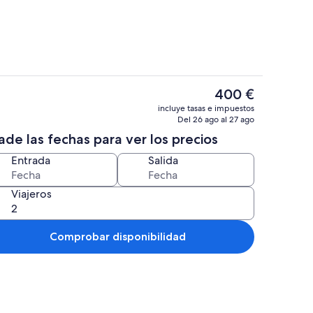
El
400 €
precio
2 dormitorios, escritorio, wifi y ropa 
incluye tasas e impuestos
actual
Del 26 ago al 27 ago
es
de las fechas para ver los precios
de
400 €
Entrada
Salida
Viajeros
Comprobar disponibilidad