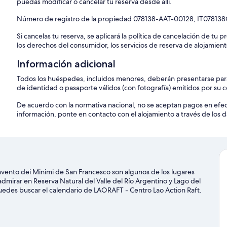
puedas modificar o cancelar tu reserva desde allí.
Número de registro de la propiedad 078138-AAT-00128, IT078
Si cancelas tu reserva, se aplicará la política de cancelación de tu
los derechos del consumidor, los servicios de reserva de alojamient
Información adicional
Todos los huéspedes, incluidos menores, deberán presentarse para
de identidad o pasaporte válidos (con fotografía) emitidos por su
De acuerdo con la normativa nacional, no se aceptan pagos en ef
información, ponte en contacto con el alojamiento a través de los d
Convento dei Minimi de San Francesco son algunos de los lugares
dmirar en Reserva Natural del Valle del Río Argentino y Lago del
uedes buscar el calendario de LAORAFT - Centro Lao Action Raft.
eri di Cirella es un buen punto de partida.
Ver guía de viaje de