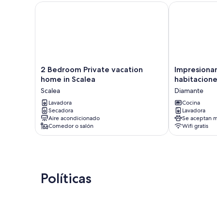
2 Bedroom Private vacation home in Scalea
Impresionante
2
Impresionant
2 Bedroom Private vacation
Impresionan
Bedroom
casa
home in Scalea
habitacione
Private
de
Scalea
Diamante
vacation
3
home
Lavadora
habitaciones
Cocina
Secadora
Lavadora
in
en.
Aire acondicionado
Se aceptan m
Scalea
Diamante
Comedor o salón
Wifi gratis
Scalea
Políticas