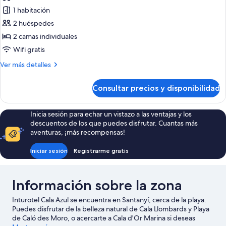
fotos
+
piscina
1 habitación
de
2
(Select,
2 huéspedes
Apartamento
2
Children)
Adults
superior,
2 camas individuales
+
1
Wifi gratis
2
habitación,
Children)
Más
Ver más detalles
vistas
detalles
a
de
Consultar precios y disponibilidad
Apartamento
la
superior,
piscina
1
Inicia sesión para echar un vistazo a las ventajas y los
(Select)
habitación,
descuentos de los que puedes disfrutar. Cuantas más
vistas
aventuras, ¡más recompensas!
a
la
Iniciar sesión
Registrarme gratis
piscina
(Select)
Información sobre la zona
Inturotel Cala Azul se encuentra en Santanyí, cerca de la playa.
Puedes disfrutar de la belleza natural de Cala Llombards y Playa
de Caló des Moro, o acercarte a Cala d'Or Marina si deseas