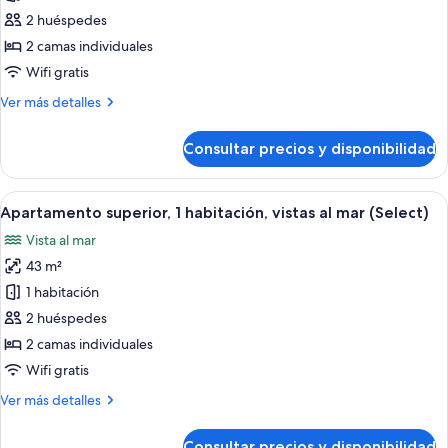
Apartamento
2 huéspedes
superior,
2 camas individuales
1
Wifi gratis
habitación
Más
Ver más detalles
(Select)
detalles
de
Consultar precios y disponibilidad
Apartamento
superior,
1
Abrir
Un balcón con vistas al mar, que incluy
8
habitación
Apartamento superior, 1 habitación, vistas al mar (Select)
todas
(Select)
Vista al mar
las
43 m²
fotos
de
1 habitación
Apartamento
2 huéspedes
superior,
2 camas individuales
1
Wifi gratis
habitación,
Más
Ver más detalles
vistas
detalles
al
de
Consultar precios y disponibilidad