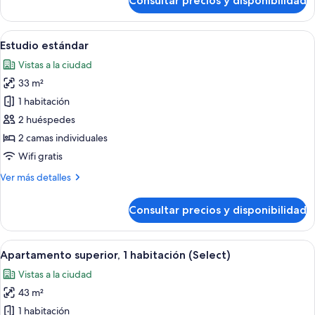
Consultar precios y disponibilidad
Apartamento
estándar,
1
Abrir
Habitación de hotel con una cama gra
5
habitación
Estudio estándar
todas
Vistas a la ciudad
las
33 m²
fotos
de
1 habitación
Estudio
2 huéspedes
estándar
2 camas individuales
Wifi gratis
Más
Ver más detalles
detalles
de
Consultar precios y disponibilidad
Estudio
estándar
Abrir
Una sala moderna con una mesa redonda
8
Apartamento superior, 1 habitación (Select)
todas
Vistas a la ciudad
las
43 m²
fotos
de
1 habitación