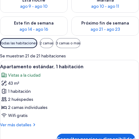
Esta noche
Mañana
ago 9 - ago 10
ago 10 - ago 11
Consulta la disponibilidad para este fin de semana, ago 14 - a
Consulta la disponibilidad par
Este fin de semana
Próximo fin de semana
ago 14 - ago 16
ago 21 - ago 23
Filtros
Todas las habitaciones
2 camas
3 camas o más
disponibles
para
Se muestran 21 de 21 habitaciones
las
Abrir
Una habitación de hotel moderna con 
6
Apartamento estándar, 1 habitación
habitaciones
todas
Vistas a la ciudad
las
43 m²
fotos
de
1 habitación
Apartamento
2 huéspedes
estándar,
2 camas individuales
1
Wifi gratis
habitación
Más
Ver más detalles
detalles
de