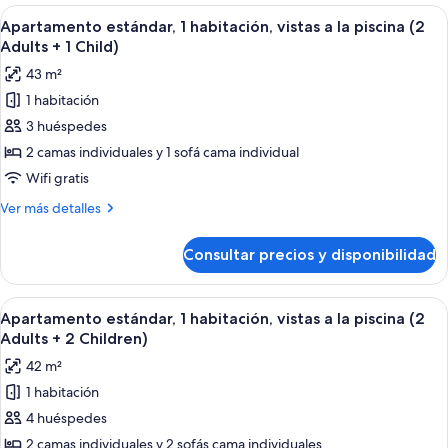
1
Abrir
Un balcón con vistas a un complejo de 
+
6
habitación,
Apartamento estándar, 1 habitación, vistas a la piscina (2
todas
1
vistas
Adults + 1 Child)
al
las
Child)
43 m²
mar
fotos
(2
1 habitación
de
Adults
3 huéspedes
Apartamento
+
1
estándar,
2 camas individuales y 1 sofá cama individual
Child)
1
Wifi gratis
habitación,
Más
Ver más detalles
vistas
detalles
a
de
Consultar precios y disponibilidad
Apartamento
la
estándar,
piscina
1
Abrir
Un balcón con vistas a un complejo de 
(2
6
habitación,
Apartamento estándar, 1 habitación, vistas a la piscina (2
todas
vistas
Adults
Adults + 2 Children)
a
las
+
42 m²
la
fotos
1
piscina
1 habitación
de
Child)
(2
4 huéspedes
Apartamento
Adults
+
estándar,
2 camas individuales y 2 sofás cama individuales