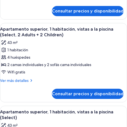
vistas
detalles
a
de
Consultar precios y disponibilidad
Apartamento
la
superior,
piscina
1
Abrir
Una sala de estar moderna con una mes
(Select,
7
habitación,
Apartamento superior, 1 habitación, vistas a la piscina
todas
vistas
2
(Select, 2 Adults + 2 Children)
a
las
Adults
43 m²
la
fotos
+
piscina
1 habitación
de
1
(Select,
4 huéspedes
Apartamento
2
Child)
Adults
superior,
2 camas individuales y 2 sofás cama individuales
+
1
Wifi gratis
1
habitación,
Child)
Más
Ver más detalles
vistas
detalles
a
de
Consultar precios y disponibilidad
Apartamento
la
superior,
piscina
1
Abrir
Una sala de estar moderna con una mes
(Select,
7
habitación,
Apartamento superior, 1 habitación, vistas a la piscina
todas
vistas
2
(Select)
a
las
Adults
43 m²
la