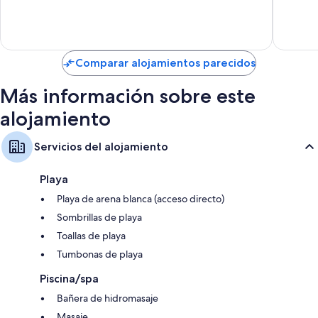
Excelente,
Muy
Además, otros servicios que encontrarás en todas las habitaciones
304 comentarios
bueno,
incluyen los siguientes:
135 com
Cocinas básicas con frigoríficos, tostadoras y placas de cocina
Comparar alojamientos parecidos
Armarios o roperos, balcones y utensilios de cocina
Más información sobre este
alojamiento
Servicios del alojamiento
Playa
Playa de arena blanca (acceso directo)
Sombrillas de playa
Toallas de playa
Tumbonas de playa
Piscina/spa
Bañera de hidromasaje
Masaje