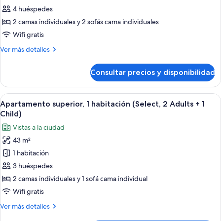
Apartamento
4 huéspedes
estándar,
2 camas individuales y 2 sofás cama individuales
1
Wifi gratis
habitación
Más
Ver más detalles
(2
detalles
Adults
de
Consultar precios y disponibilidad
+
Apartamento
estándar,
2
1
Abrir
Una sala moderna con una mesa redonda
Children)
8
habitación
Apartamento superior, 1 habitación (Select, 2 Adults + 1
todas
(2
Child)
Adults
las
Vistas a la ciudad
+
fotos
2
43 m²
de
Children)
1 habitación
Apartamento
superior,
3 huéspedes
1
2 camas individuales y 1 sofá cama individual
habitación
Wifi gratis
(Select,
Más
Ver más detalles
2
detalles