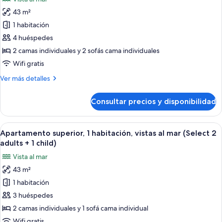
Adults
fotos
+
43 m²
de
2
1 habitación
Apartamento
Children)
superior,
4 huéspedes
1
2 camas individuales y 2 sofás cama individuales
habitación,
Wifi gratis
vistas
Más
Ver más detalles
al
detalles
mar
de
Consultar precios y disponibilidad
Apartamento
(Select
superior,
2
1
Abrir
Un balcón con vistas al mar, que incluy
adults
8
habitación,
Apartamento superior, 1 habitación, vistas al mar (Select 2
todas
+
vistas
adults + 1 child)
al
las
2
Vista al mar
mar
fotos
children)
(Select
43 m²
de
2
1 habitación
Apartamento
adults
+
superior,
3 huéspedes
2
1
2 camas individuales y 1 sofá cama individual
children)
habitación,
Wifi gratis