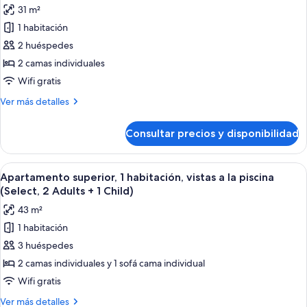
vistas
31 m²
a
las
la
1 habitación
fotos
piscina
de
2 huéspedes
Estudio
2 camas individuales
Premium,
Wifi gratis
vistas
Más
Ver más detalles
a
detalles
la
de
Consultar precios y disponibilidad
Estudio
piscina
Premium,
vistas
Abrir
Una sala de estar moderna con una mes
7
a
Apartamento superior, 1 habitación, vistas a la piscina
todas
la
(Select, 2 Adults + 1 Child)
piscina
las
43 m²
fotos
1 habitación
de
3 huéspedes
Apartamento
superior,
2 camas individuales y 1 sofá cama individual
1
Wifi gratis
habitación,
Más
Ver más detalles