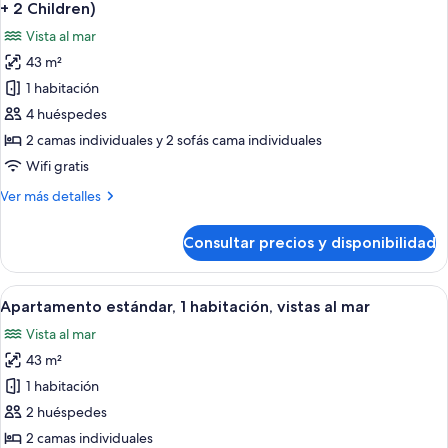
todas
+ 2 Children)
las
Vista al mar
fotos
43 m²
de
1 habitación
Apartamento
estándar,
4 huéspedes
1
2 camas individuales y 2 sofás cama individuales
habitación,
Wifi gratis
vistas
Más
Ver más detalles
al
detalles
mar
de
Consultar precios y disponibilidad
Apartamento
(2
estándar,
Adults
1
Abrir
Un balcón con vista al mar, una mesa c
+
6
habitación,
Apartamento estándar, 1 habitación, vistas al mar
todas
2
vistas
Vista al mar
al
las
Children)
mar
43 m²
fotos
(2
de
1 habitación
Adults
Apartamento
+
2 huéspedes
2
estándar,
2 camas individuales
Children)