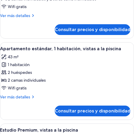
1
1
Wifi gratis
Child)
habitación,
Más
Ver más detalles
vistas
detalles
a
de
Consultar precios y disponibilidad
Apartamento
la
estándar,
piscina
1
Abrir
Un balcón con vistas a un complejo de 
(2
6
habitación,
Apartamento estándar, 1 habitación, vistas a la piscina
todas
vistas
Adults
43 m²
a
las
+
la
1 habitación
fotos
2
piscina
de
2 huéspedes
Children)
(2
Apartamento
Adults
2 camas individuales
+
estándar,
Wifi gratis
2
1
Children)
Más
Ver más detalles
habitación,
detalles
vistas
de
Consultar precios y disponibilidad
Apartamento
a
estándar,
la
1
Abrir
Una habitación de hotel moderna con 
piscina
7
habitación,
Estudio Premium, vistas a la piscina
todas