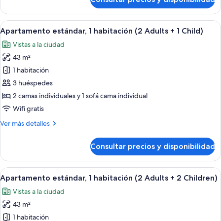
mar
Apartamento
superior,
(Select)
1
Abrir
Habitación de hotel con una cama grande
6
habitación,
Apartamento estándar, 1 habitación (2 Adults + 1 Child)
todas
vistas
Vistas a la ciudad
al
las
mar
43 m²
fotos
(Select)
de
1 habitación
Apartamento
3 huéspedes
estándar,
2 camas individuales y 1 sofá cama individual
1
Wifi gratis
habitación
Más
Ver más detalles
(2
detalles
Adults
de
Consultar precios y disponibilidad
+
Apartamento
estándar,
1
1
Abrir
Habitación de hotel con una cama grande
Child)
6
habitación
Apartamento estándar, 1 habitación (2 Adults + 2 Children)
todas
(2
Vistas a la ciudad
Adults
las
+
43 m²
fotos
1
de
1 habitación
Child)