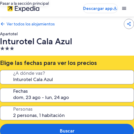
Pasar a la sección principal
Descargar app
Ver todos los alojamientos
Apartotel
Inturotel Cala Azul
Alojamiento
de
3.0 estrellas
Elige las fechas para ver los precios
¿A dónde vas?
Fechas
Personas
Buscar