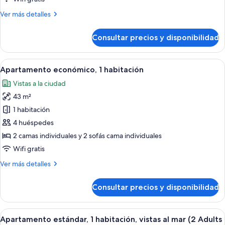
vistas
Más
Ver más detalles
al
detalles
mar
de
Consultar precios y disponibilidad
Apartamento
(Select
superior,
2
1
Abrir
Habitación de hotel con una cama grande
adults
6
habitación,
Apartamento económico, 1 habitación
todas
+
vistas
Vistas a la ciudad
al
las
1
mar
43 m²
fotos
child)
(Select
de
1 habitación
2
Apartamento
adults
4 huéspedes
+
económico,
2 camas individuales y 2 sofás cama individuales
1
1
Wifi gratis
child)
habitación
Más
Ver más detalles
detalles
de
Consultar precios y disponibilidad
Apartamento
económico,
1
Abrir
Un balcón con vista al mar, una mesa c
6
habitación
Apartamento estándar, 1 habitación, vistas al mar (2 Adults