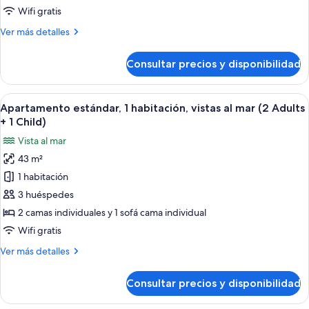
1
Wifi gratis
habitación,
Más
Ver más detalles
vistas
detalles
al
de
Consultar precios y disponibilidad
mar
Apartamento
estándar,
1
Abrir
Un balcón con vista al mar, una mesa c
6
habitación,
Apartamento estándar, 1 habitación, vistas al mar (2 Adults
todas
vistas
+ 1 Child)
al
las
Vista al mar
mar
fotos
43 m²
de
1 habitación
Apartamento
estándar,
3 huéspedes
1
2 camas individuales y 1 sofá cama individual
habitación,
Wifi gratis
vistas
Más
Ver más detalles
al
detalles
mar
de
Consultar precios y disponibilidad
Apartamento
(2
estándar,
Adults