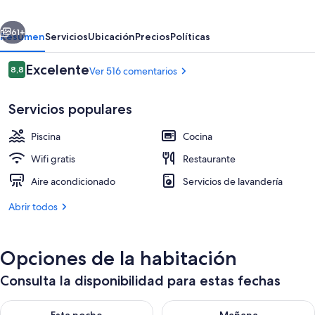
erior
Siguiente
61+
Resumen
Servicios
Ubicación
Precios
Políticas
Comentarios
Excelente
8,8
Ver 516 comentarios
8,8 de 10
Servicios populares
Piscina
Cocina
Wifi gratis
Restaurante
Aire acondicionado
Servicios de lavandería
Ubicación cercana a la playa, arena bl
Abrir todos
Opciones de la habitación
Consulta la disponibilidad para estas fechas
Consulta la disponibilidad para esta noche, ago 9 - ago 10
Consulta la disponibilidad par