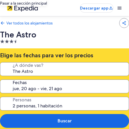
Pasar a la sección principal
Descargar app
Ver todos los alojamientos
The Astro
Alojamiento
de
3.5 estrellas
Elige las fechas para ver los precios
¿A dónde vas?
Fechas
Personas
Buscar