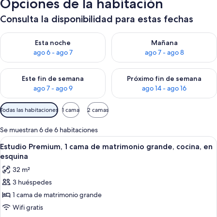
Opciones de la habitación
Consulta la disponibilidad para estas fechas
Consulta la disponibilidad para esta noche, ago 6 - ago 7
Consulta la disponibilidad pa
Esta noche
Mañana
ago 6 - ago 7
ago 7 - ago 8
Consulta la disponibilidad para este fin de semana, ago 7 - ag
Consulta la disponibilidad par
Este fin de semana
Próximo fin de semana
ago 7 - ago 9
ago 14 - ago 16
Filtros
Todas las habitaciones
1 cama
2 camas
disponibles
para
Se muestran 6 de 6 habitaciones
las
Abrir
Estudio Premium, 1 cama de matrimoni
22
Estudio Premium, 1 cama de matrimonio grande, cocina, en
habitaciones
todas
esquina
las
32 m²
fotos
3 huéspedes
de
1 cama de matrimonio grande
Estudio
Premium,
Wifi gratis