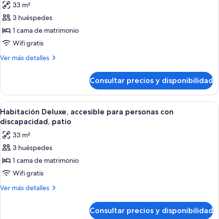
33 m²
fotos
3 huéspedes
de
1 cama de matrimonio
Habitación
Deluxe,
Wifi gratis
accesible
Más
Ver más detalles
para
detalles
de
personas
Consultar precios y disponibilidad
Habitación
con
Deluxe,
discapacidad
accesible
Abrir
Habitación de hotel con cama, lámparas d
7
para
Habitación Deluxe, accesible para personas con
todas
personas
discapacidad, patio
con
las
33 m²
discapacidad
fotos
3 huéspedes
de
1 cama de matrimonio
Habitación
Deluxe,
Wifi gratis
accesible
Más
Ver más detalles
para
detalles
de
personas
Consultar precios y disponibilidad
Habitación
con