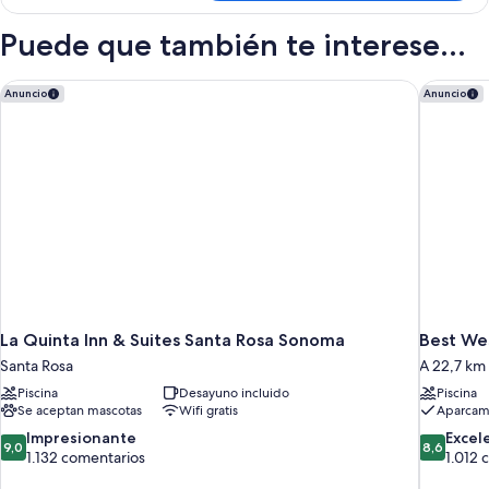
Deluxe,
discapacidad,
accesible
Puede que también te interese...
patio
para
personas
con
La Quinta Inn & Suites Santa Rosa Sonoma
Best Wes
Anuncio
Anuncio
discapacidad,
patio
La Quinta Inn & Suites Santa Rosa Sonoma
Best We
Santa Rosa
A 22,7 km
Piscina
Desayuno incluido
Piscina
Se aceptan mascotas
Wifi gratis
Aparcami
9.0
8.6
Impresionante
Excel
9,0
8,6
sobre
sobre
1.132 comentarios
1.012 
10,
10,