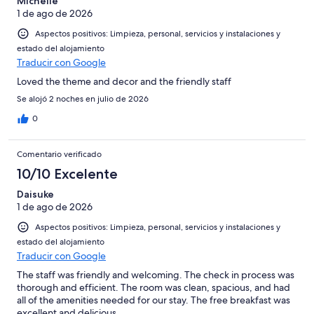
puntuación
Michelle
4
Normal
1 de ago de 2026
de
-
2
Aspectos positivos: Limpieza, personal, servicios y instalaciones y
Mediocre
-
estado del alojamiento
Horrible
Traducir con Google
Loved the theme and decor and the friendly staff
Se alojó 2 noches en julio de 2026
0
Comentario verificado
10/10 Excelente
Daisuke
1 de ago de 2026
Aspectos positivos: Limpieza, personal, servicios y instalaciones y
estado del alojamiento
Traducir con Google
The staff was friendly and welcoming. The check in process was
thorough and efficient. The room was clean, spacious, and had
all of the amenities needed for our stay. The free breakfast was
excellent and delicious.