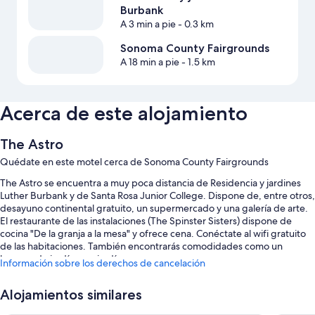
Burbank
A 3 min a pie
- 0.3 km
Sonoma County Fairgrounds
A 18 min a pie
- 1.5 km
Acerca de este alojamiento
The Astro
Quédate en este motel cerca de Sonoma County Fairgrounds
The Astro se encuentra a muy poca distancia de Residencia y jardines
Luther Burbank y de Santa Rosa Junior College. Dispone de, entre otros,
desayuno continental gratuito, un supermercado y una galería de arte.
El restaurante de las instalaciones (The Spinster Sisters) dispone de
cocina "De la granja a la mesa" y ofrece cena. Conéctate al wifi gratuito
de las habitaciones. También encontrarás comodidades como un
brasero de jardín y un jardín.
Información sobre los derechos de cancelación
Estos son algunos otros servicios de este motel:
Alojamientos similares
Aparcamiento gratis