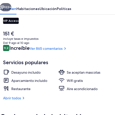
erior
Siguiente
122+
Resumen
Habitaciones
Ubicación
Políticas
VIP Access
El
151 €
precio
incluye tasas e impuestos
actual
Del 9 ago al 10 ago
es
Comentarios
Increíble
9,2
Ver 865 comentarios
9,2 de 10
de
151 €
Servicios populares
Exterior
Desayuno incluido
Se aceptan mascotas
Aparcamiento incluido
Wifi gratis
Restaurante
Aire acondicionado
Abrir todos