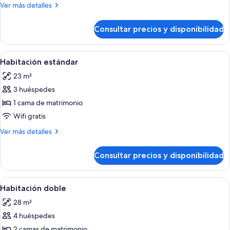
1
Más
Ver más detalles
cama
detalles
de
de
Consultar precios y disponibilidad
Estudio
matrimonio
Premium,
grande,
1
Abrir
Habitación de hotel con cama, mesita d
10
cocina,
cama
Habitación estándar
todas
de
en
23 m²
matrimonio
las
esquina
grande,
3 huéspedes
fotos
cocina,
de
1 cama de matrimonio
en
Habitación
esquina
Wifi gratis
estándar
Más
Ver más detalles
detalles
de
Consultar precios y disponibilidad
Habitación
estándar
Abrir
Habitación de hotel con dos camas, un e
12
Habitación doble
todas
28 m²
las
4 huéspedes
fotos
de
2 camas de matrimonio