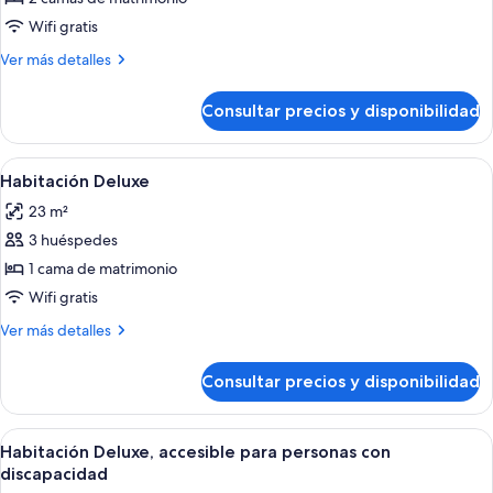
Habitación
Wifi gratis
doble
Más
Ver más detalles
detalles
de
Consultar precios y disponibilidad
Habitación
doble
Abrir
Un dormitorio con cama de madera, ro
27
Habitación Deluxe
todas
23 m²
las
3 huéspedes
fotos
de
1 cama de matrimonio
Habitación
Wifi gratis
Deluxe
Más
Ver más detalles
detalles
de
Consultar precios y disponibilidad
Habitación
Deluxe
Abrir
Un dormitorio con cama, escritorio y 
10
Habitación Deluxe, accesible para personas con
todas
discapacidad
las