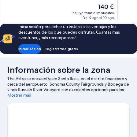
Impresionante,
Excelente
El
140 €
1.132 comentarios
1.012 come
precio
incluye tasas e impuestos
actual
Del 9 ago al 10 ago
es
Inicia sesión para echar un vistazo a las ventajas y los
de
descuentos de los que puedes disfrutar. Cuantas más
140 €
aventuras, ¡más recompensas!
Iniciar sesión
Registrarme gratis
Información sobre la zona
The Astro se encuentra en Santa Rosa, en el distrito financiero y
cerca del aeropuerto. Sonoma County Fairgrounds y Bodega de
vinos Russian River Vineyard son excelentes opciones para los
que buscan unas vacaciones activas, pero si prefieres
Mostrar más
sumergirte en la naturaleza, Residencia y jardines Luther
Burbank y Parque estatal Trione-Annadel son lo que necesitas.
También merece la pena acercarse a Santa Rosa Junior College y
Museo Charles M. Schulz. Descubre todas las actividades
acuáticas que podrás hacer en la zona, como kayak o
piragüismo; además, tendrás ocasión de disfrutar de la
naturaleza al aire libre con opciones tan variadas como el