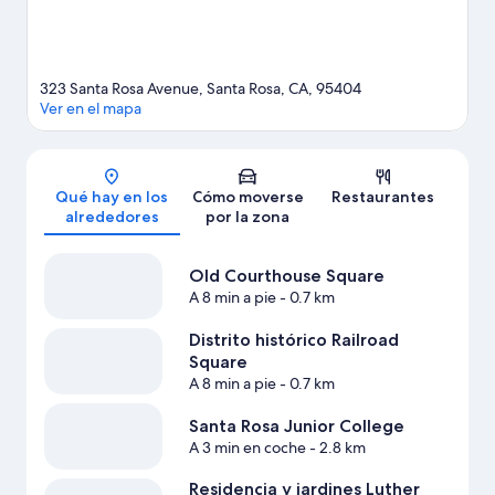
ecoturismo o la escalada.
Ver guía de viaje de Santa Rosa
Ver más moteles en Santa Rosa
323 Santa Rosa Avenue, Santa Rosa, CA, 95404
Ver en el mapa
Mapa
Qué hay en los
Cómo moverse
Restaurantes
alrededores
por la zona
Old Courthouse Square
A 8 min a pie
- 0.7 km
Distrito histórico Railroad
Square
A 8 min a pie
- 0.7 km
Santa Rosa Junior College
A 3 min en coche
- 2.8 km
Residencia y jardines Luther