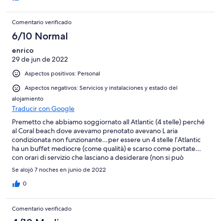
Comentario verificado
6/10 Normal
enrico
29 de jun de 2022
Aspectos positivos: Personal
Aspectos negativos: Servicios y instalaciones y estado del
alojamiento
Traducir con Google
Premetto che abbiamo soggiornato all Atlantic (4 stelle) perché
al Coral beach dove avevamo prenotato avevano L aria
condizionata non funzionante…per essere un 4 stelle l’Atlantic
ha un buffet mediocre (come qualità) e scarso come portate…
con orari di servizio che lasciano a desiderare (non si può
chiudere la cucina alle 21:30 a Ibiza) La pulizia delle stanze lascia
Se alojó 7 noches en junio de 2022
molto a disiderare L unica nota positiva il personale alla reception
(Antonio) che con la sua professionalità e cortesia mette a
0
proprio agio per il resto (parlo da cliente Expedia da più di 10
anni) sono rimasto molto deluso…ottima la zona ma la struttura
Comentario verificado
lascia molto a desiderare pur essendo un 4 stelle.