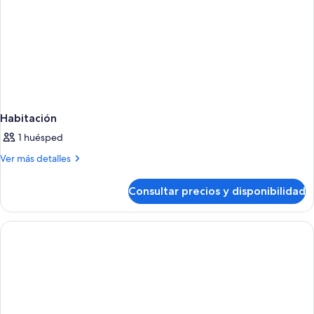
Habitación
1 huésped
Más
Ver más detalles
detalles
de
Consultar precios y disponibilidad
Habitación