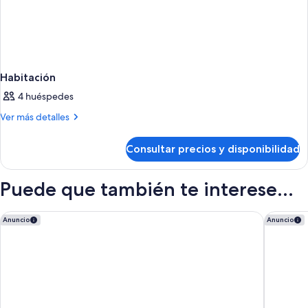
Habitación
4 huéspedes
Más
Ver más detalles
detalles
de
Consultar precios y disponibilidad
Habitación
Puede que también te interese...
ME Ibiza - The Leading Hotels of the World
BLESS Ib
Anuncio
Anuncio