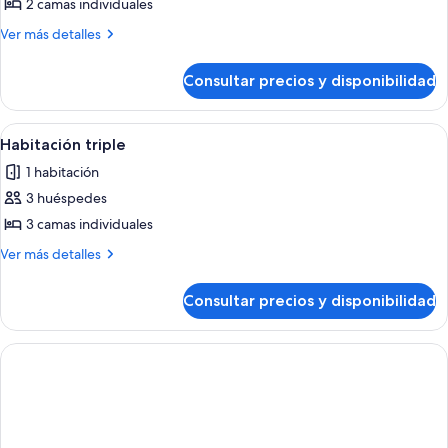
Habitación
2 camas individuales
doble
Más
Ver más detalles
superior,
detalles
vistas
de
Consultar precios y disponibilidad
Habitación
a
doble
la
superior,
Abrir
Habitación triple | Caja fuerte, escrito
piscina
6
vistas
Habitación triple
todas
a
1 habitación
la
las
piscina
3 huéspedes
fotos
de
3 camas individuales
Habitación
Más
Ver más detalles
triple
detalles
de
Consultar precios y disponibilidad
Habitación
triple