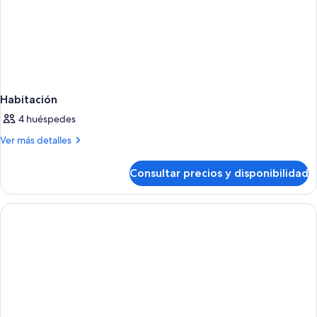
Habitación
4 huéspedes
Más
Ver más detalles
detalles
de
Consultar precios y disponibilidad
Habitación