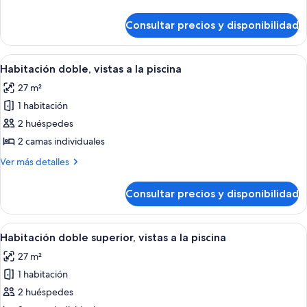
detalles
de
Consultar precios y disponibilidad
Habitación
doble
Abrir
Un cuarto de hotel con una cama grand
11
Habitación doble, vistas a la piscina
todas
27 m²
las
1 habitación
fotos
de
2 huéspedes
Habitación
2 camas individuales
doble,
Más
Ver más detalles
vistas
detalles
a
de
Consultar precios y disponibilidad
Habitación
la
doble,
piscina
vistas
Abrir
Habitación doble superior, vistas a la p
6
a
Habitación doble superior, vistas a la piscina
todas
la
27 m²
piscina
las
1 habitación
fotos
de
2 huéspedes