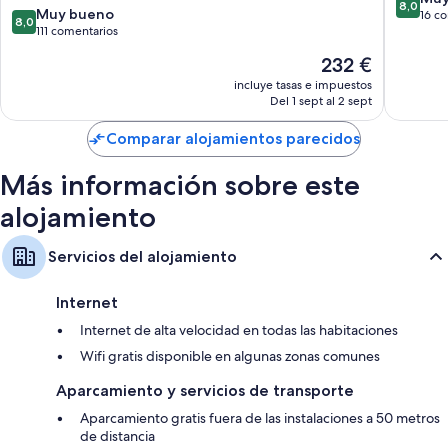
8,0
8.0
Rio
Muy bueno
Santa
sobre
16 c
8,0
sobre
111 comentarios
Eulalia
10,
10,
del
Muy
El
232 €
Muy
Rio
bueno,
precio
bueno,
incluye tasas e impuestos
16 come
actual
Del 1 sept al 2 sept
111 comentarios
es
de
Comparar alojamientos parecidos
232 €
Más información sobre este
alojamiento
Servicios del alojamiento
Internet
Internet de alta velocidad en todas las habitaciones
Wifi gratis disponible en algunas zonas comunes
Aparcamiento y servicios de transporte
Aparcamiento gratis fuera de las instalaciones a 50 metros
de distancia