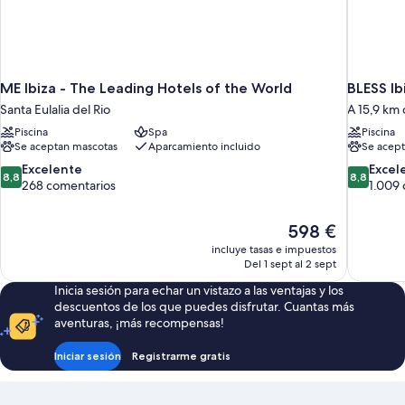
ME Ibiza - The Leading Hotels of the World
BLESS I
Santa Eulalia del Rio
A 15,9 km 
Piscina
Spa
Piscina
Se aceptan mascotas
Aparcamiento incluido
Se acept
8.8
8.8
Excelente
Excel
8,8
8,8
sobre
sobre
268 comentarios
1.009
10,
10,
Excelente,
Excelente
El
598 €
268 comentarios
1.009 com
precio
incluye tasas e impuestos
actual
Del 1 sept al 2 sept
es
Inicia sesión para echar un vistazo a las ventajas y los
de
descuentos de los que puedes disfrutar. Cuantas más
598 €
aventuras, ¡más recompensas!
Iniciar sesión
Registrarme gratis