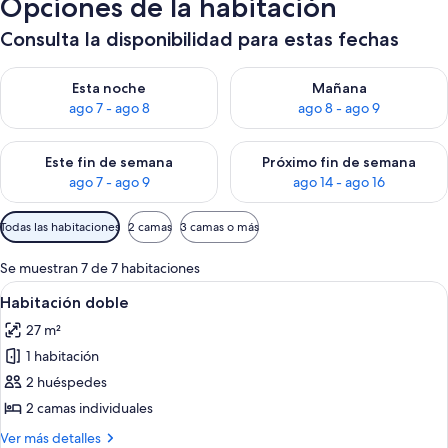
Opciones de la habitación
Consulta la disponibilidad para estas fechas
Consulta la disponibilidad para esta noche, ago 7 - ago 8
Consulta la disponibilidad pa
Esta noche
Mañana
ago 7 - ago 8
ago 8 - ago 9
Consulta la disponibilidad para este fin de semana, ago 7 - ag
Consulta la disponibilidad par
Este fin de semana
Próximo fin de semana
ago 7 - ago 9
ago 14 - ago 16
Filtros
Todas las habitaciones
2 camas
3 camas o más
disponibles
para
Se muestran 7 de 7 habitaciones
las
Abrir
Un cuarto de hotel con una cama grand
10
Habitación doble
habitaciones
todas
27 m²
las
1 habitación
fotos
de
2 huéspedes
Habitación
2 camas individuales
doble
Más
Ver más detalles