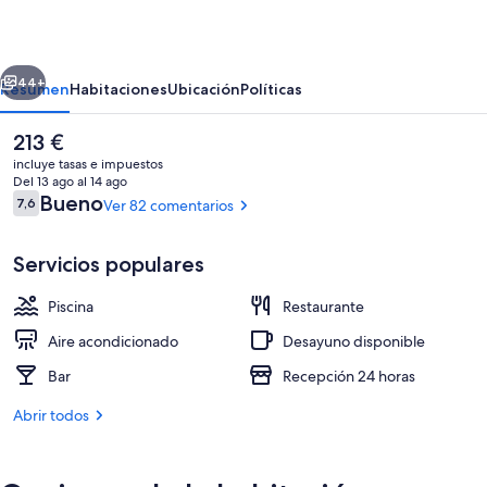
Beach
erior
Siguiente
44+
Resumen
Habitaciones
Ubicación
Políticas
El
213 €
precio
incluye tasas e impuestos
actual
Del 13 ago al 14 ago
es
Comentarios
Bueno
7,6
Ver 82 comentarios
7,6 de 10
de
213 €
Servicios populares
Piscina
Restaurante
Se sirven desayunos, almuerzos y cena
Aire acondicionado
Desayuno disponible
Bar
Recepción 24 horas
Abrir todos