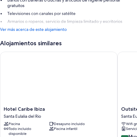
Baños con bañeras o duchas y artículos de higiene personal
gratuitos
Televisiones con canales por satélite
Armarios o roperos, servicio de limpieza limitado y escritorios
Ver más acerca de este alojamiento
Alojamientos similares
Hotel Caribe Ibiza
Outsite 
Hotel
Outsite
Hotel Caribe Ibiza
Outsit
Caribe
Ibiza
Santa Eulalia del Rio
Santa Eu
Ibiza
-
Piscina
Desayuno incluido
Wifi gr
Santa
Work,
Todo incluido
Piscina infantil
Servic
Eulalia
Connect
disponible
del
Explore
8.0
Muy