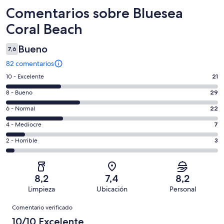
Comentarios
Comentarios sobre Bluesea
Coral Beach
Bueno
7,6
82 comentarios
21
10 - Excelente
21
comentarios
29
8 - Bueno
29
de
comentarios
un
22
6 - Normal
22
de
total
comentarios
un
7
4 - Mediocre
7
de
de
total
comentarios
82
un
3
2 - Horrible
3
de
de
con
total
comentarios
82
un
una
de
de
con
total
puntuación
82
un
una
de
8,2
7,4
8,2
de
con
total
puntuación
82
Limpieza
Ubicación
Personal
10
una
de
de
con
Comentarios
-
puntuación
82
8
Comentario verificado
una
Excelente
de
con
-
puntuación
10/10 Excelente