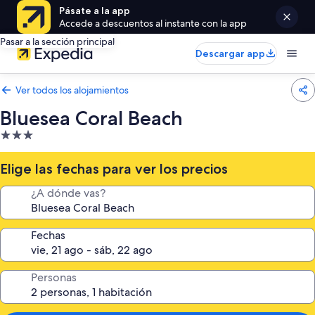
Pásate a la app
Accede a descuentos al instante con la app
Pasar a la sección principal
Descargar app
Ver todos los alojamientos
Bluesea Coral Beach
Alojamiento
de
3.0 estrellas
Elige las fechas para ver los precios
¿A dónde vas?
Fechas
Personas