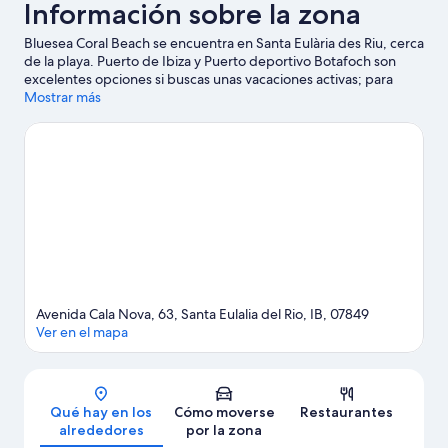
Información sobre la zona
Bluesea Coral Beach se encuentra en Santa Eulària des Riu, cerca
de la playa. Puerto de Ibiza y Puerto deportivo Botafoch son
excelentes opciones si buscas unas vacaciones activas; para
sumergirte en la naturaleza, nada como Playa Figueretas.
Mostrar más
También merece la pena acercarse a Mercadillo Punta Arabí
Hippy Market y Puig de Missa.
Ver guía de viaje de Santa Eulària
des Riu
Avenida Cala Nova, 63, Santa Eulalia del Rio, IB, 07849
Ver en el mapa
Mapa
Qué hay en los
Cómo moverse
Restaurantes
alrededores
por la zona