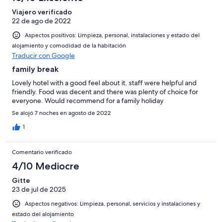
6
una
Bueno
de
-
puntuación
Viajero verificado
4
Normal
22 de ago de 2022
de
-
2
Aspectos positivos: Limpieza, personal, instalaciones y estado del
Mediocre
-
alojamiento y comodidad de la habitación
Horrible
Traducir con Google
family break
Lovely hotel with a good feel about it. staff were helpful and
friendly. Food was decent and there was plenty of choice for
everyone. Would recommend for a family holiday
Se alojó 7 noches en agosto de 2022
1
Comentario verificado
4/10 Mediocre
Gitte
23 de jul de 2025
Aspectos negativos: Limpieza, personal, servicios y instalaciones y
estado del alojamiento