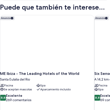
Premium
Puede que también te interese...
ME Ibiza - The Leading Hotels of the World
Six Sense
Anuncio
Anuncio
ME Ibiza - The Leading Hotels of the World
Six Sens
Santa Eulalia del Rio
A 14,2 km 
Piscina
Spa
Piscina
Se aceptan mascotas
Aparcamiento incluido
Spa
8.8
8.8
Excelente
Excel
8,8
8,8
sobre
sobre
269 comentarios
69 co
10,
10,
Excelente,
Excelente