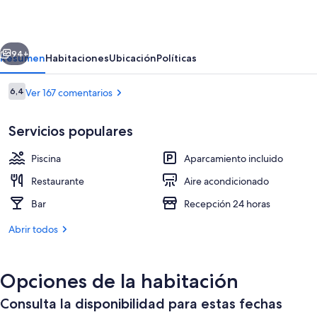
Martina
erior
Siguiente
94+
Resumen
Habitaciones
Ubicación
Políticas
Comentarios
6,4
Ver 167 comentarios
6,4 de 10
Servicios populares
Piscina
Aparcamiento incluido
Restaurante
Aire acondicionado
Bar
Recepción 24 horas
Una piscina al aire libre (de 09:00 a 1
Abrir todos
Opciones de la habitación
Consulta la disponibilidad para estas fechas