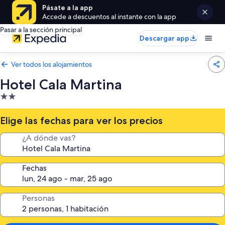
Pásate a la app
Accede a descuentos al instante con la app
Pasar a la sección principal
Descargar app
Ver todos los alojamientos
Hotel Cala Martina
Alojamiento
de
2.0 estrellas
Elige las fechas para ver los precios
¿A dónde vas?
Fechas
Personas