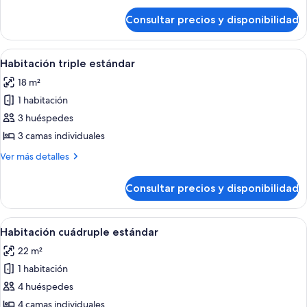
de
Consultar precios y disponibilidad
Habitación
estándar
doble
Abrir
Restaurante al aire libre
1
Habitación triple estándar
todas
18 m²
las
1 habitación
fotos
de
3 huéspedes
Habitación
3 camas individuales
triple
Más
Ver más detalles
estándar
detalles
de
Consultar precios y disponibilidad
Habitación
triple
estándar
Abrir
Restaurante al aire libre
1
Habitación cuádruple estándar
todas
22 m²
las
1 habitación
fotos
de
4 huéspedes
Habitación
4 camas individuales