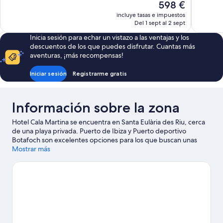
El
598 €
269 comentarios
69 coment
precio
incluye tasas e impuestos
actual
Del 1 sept al 2 sept
es
Inicia sesión para echar un vistazo a las ventajas y los
de
descuentos de los que puedes disfrutar. Cuantas más
598 €
aventuras, ¡más recompensas!
Iniciar sesión
Registrarme gratis
Información sobre la zona
Hotel Cala Martina se encuentra en Santa Eulària des Riu, cerca
de una playa privada. Puerto de Ibiza y Puerto deportivo
Botafoch son excelentes opciones para los que buscan unas
vacaciones activas, pero si prefieres sumergirte en la naturaleza,
Mostrar más
Playa d'en Bossa y Playa Figueretas son lo que necesitas.
También merece la pena acercarse a Mercadillo Punta Arabí
Hippy Market y Playa Cala Martina. Descubre todas las
actividades acuáticas que podrás hacer en la zona, como
submarinismo, esnórquel o windsurf; además, tendrás ocasión
de disfrutar de la naturaleza al aire libre con opciones como las
rutas a pie o en bicicleta.
Ver guía de viaje de Santa Eulària des
Riu