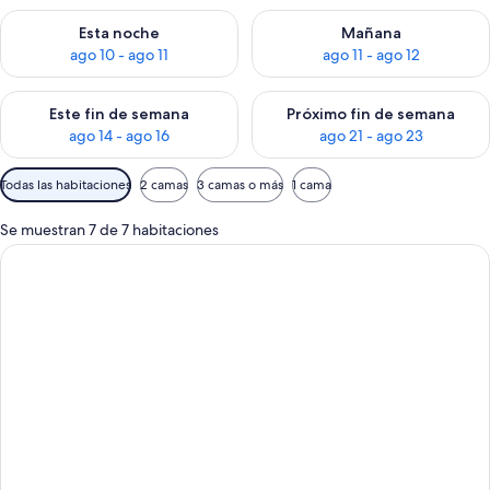
Consulta la disponibilidad para esta noche, ago 10 - ago 11
Consulta la disponibilidad par
Esta noche
Mañana
ago 10 - ago 11
ago 11 - ago 12
Consulta la disponibilidad para este fin de semana, ago 14 - a
Consulta la disponibilidad par
Este fin de semana
Próximo fin de semana
ago 14 - ago 16
ago 21 - ago 23
Filtros
Todas las habitaciones
2 camas
3 camas o más
1 cama
disponibles
para
Se muestran 7 de 7 habitaciones
las
habitaciones