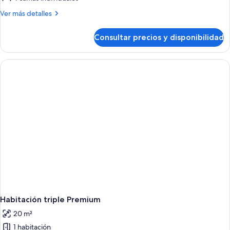
cuádruple
Más
Ver más detalles
estándar
detalles
de
Consultar precios y disponibilidad
Habitación
cuádruple
estándar
Habitación triple Premium
20 m²
1 habitación