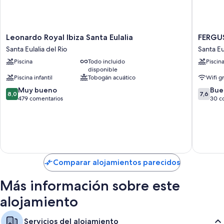
Leonardo
FERGUS
Leonardo Royal Ibiza Santa Eulalia
FERGUS
Royal
Style
Santa Eulalia del Rio
Santa Eu
Ibiza
Punta
Piscina
Todo incluido
Piscin
Santa
Arabi
disponible
Eulalia
Santa
Piscina infantil
Tobogán acuático
Wifi gr
Santa
Eulalia
8.0
7.6
Eulalia
Muy bueno
del
Bue
8,0
7,6
sobre
sobre
del
479 comentarios
Rio
30 c
10,
10,
Rio
Muy
Bueno,
bueno,
30 come
479 comentarios
Comparar alojamientos parecidos
Más información sobre este
alojamiento
Servicios del alojamiento