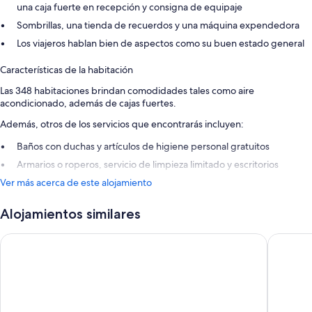
una caja fuerte en recepción y consigna de equipaje
Sombrillas, una tienda de recuerdos y una máquina expendedora
Los viajeros hablan bien de aspectos como su buen estado general
Características de la habitación
Las 348 habitaciones brindan comodidades tales como aire
acondicionado, además de cajas fuertes.
Además, otros de los servicios que encontrarás incluyen:
Baños con duchas y artículos de higiene personal gratuitos
Armarios o roperos, servicio de limpieza limitado y escritorios
Ver más acerca de este alojamiento
Alojamientos similares
Leonardo Royal Ibiza Santa Eulalia
FERGUS S