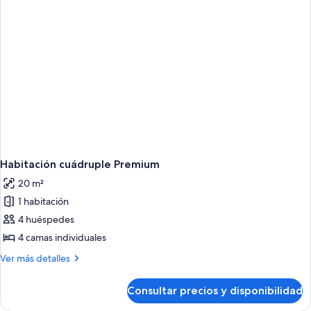
Habitación cuádruple Premium
20 m²
1 habitación
4 huéspedes
4 camas individuales
Más
Ver más detalles
detalles
de
Consultar precios y disponibilidad
Habitación
cuádruple