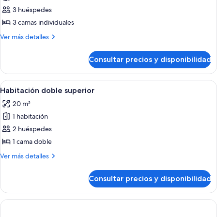
3 huéspedes
3 camas individuales
Más
Ver más detalles
detalles
de
Consultar precios y disponibilidad
Habitación
triple
Premium
Abrir
Habitación doble superior | Escritorio
4
Habitación doble superior
todas
20 m²
las
1 habitación
fotos
de
2 huéspedes
Habitación
1 cama doble
doble
Más
Ver más detalles
superior
detalles
de
Consultar precios y disponibilidad
Habitación
doble
superior