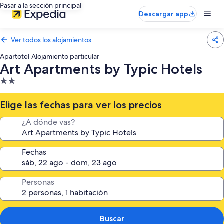
Pasar a la sección principal
Descargar app
Ver todos los alojamientos
Apartotel
·
Alojamiento particular
Art Apartments by Typic Hotels
Alojamiento
de
2.0 estrellas
Elige las fechas para ver los precios
¿A dónde vas?
Fechas
Personas
Buscar