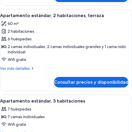
estándar,
1
Abrir
Una habitación de hotel con una cama,
10
habitación,
Apartamento estándar, 2 habitaciones, terraza
todas
terraza
60 m²
las
2 habitaciones
fotos
de
6 huéspedes
Apartamento
2 camas individuales, 2 camas individuales grandes y 1 cama nido
individual
estándar,
2
Wifi gratis
habitaciones,
Más
Ver más detalles
terraza
detalles
de
Consultar precios y disponibilidad
Apartamento
estándar,
2
Abrir
Un baño moderno con cabina de ducha 
7
habitaciones,
Apartamento estándar, 3 habitaciones
todas
terraza
7 huéspedes
las
7 camas individuales
fotos
de
Wifi gratis
Apartamento