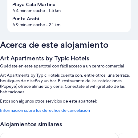
Playa Cala Martina
A 4 min en coche
- 1.5 km
Punta Arabi
A 9 min en coche
- 2.1 km
Acerca de este alojamiento
Art Apartments by Typic Hotels
Quédate en este apartotel con fácil acceso a un centro comercial
Art Apartments by Typic Hotels cuenta con, entre otros, una terraza,
boutiques de diseño y un bar. El restaurante de las instalaciones
(Popeye) ofrece almuerzo y cena. Conéctate al wifi gratuito de las
habitaciones.
Estos son algunos otros servicios de este apartotel:
Información sobre los derechos de cancelación
Una piscina al aire libre de temporada con tumbonas
Aparcamiento (de pago), asistencia turística y para la compra de
Alojamientos similares
entradas y personal multilingüe
Una máquina expendedora, espacios sin humos y muebles de
Cala Llenya Resort Ibiza - Hotel
Leonardo 