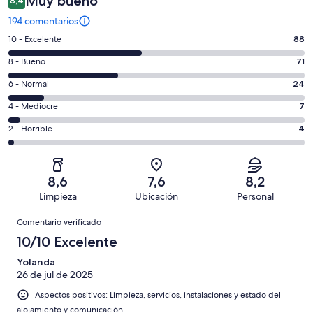
Muy bueno
8,4
194 comentarios
88
10 - Excelente
88
comentarios
71
8 - Bueno
71
de
comentarios
un
24
6 - Normal
24
de
total
comentarios
un
7
4 - Mediocre
7
de
de
total
comentarios
194
un
4
2 - Horrible
4
de
de
con
total
comentarios
194
un
una
de
de
con
total
puntuación
194
un
una
de
8,6
7,6
8,2
de
con
total
puntuación
194
Limpieza
Ubicación
Personal
10
una
de
de
con
Comentarios
-
puntuación
194
8
Comentario verificado
una
Excelente
de
con
-
puntuación
10/10 Excelente
6
una
Bueno
de
-
puntuación
Yolanda
4
Normal
26 de jul de 2025
de
-
2
Aspectos positivos: Limpieza, servicios, instalaciones y estado del
Mediocre
-
alojamiento y comunicación