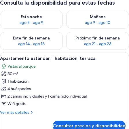
Consulta la disponibilidad para estas fechas
Consulta la disponibilidad para esta noche, ago 8 - ago 9
Consulta la disponibilidad pa
Esta noche
Mañana
ago 8 - ago 9
ago 9 - ago 10
Consulta la disponibilidad para este fin de semana, ago 14 - a
Consulta la disponibilidad par
Este fin de semana
Próximo fin de semana
ago 14 - ago 16
ago 21 - ago 23
Abrir
Una habitación de hotel con una cama,
8
Apartamento estándar, 1 habitación, terraza
todas
Vistas al parque
las
50 m²
fotos
de
1 habitación
Apartamento
4 huéspedes
estándar,
2 camas individuales y 1 cama nido individual
1
Wifi gratis
habitación,
Más
Ver más detalles
terraza
detalles
de
Consultar precios y disponibilidad
Apartamento