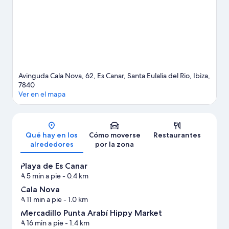
encantará explorar la zona y vivir aventuras en el agua con tu
actividad favorita: ¿kayak, tal vez?
Ver guía de viaje de Santa
Eulària des Riu
Ver más apartoteles en Santa Eulària des Riu
Avinguda Cala Nova, 62, Es Canar, Santa Eulalia del Rio, Ibiza,
7840
Ver en el mapa
Mapa
Qué hay en los
Cómo moverse
Restaurantes
alrededores
por la zona
Playa de Es Canar
A 5 min a pie
- 0.4 km
Cala Nova
A 11 min a pie
- 1.0 km
Mercadillo Punta Arabí Hippy Market
A 16 min a pie
- 1.4 km