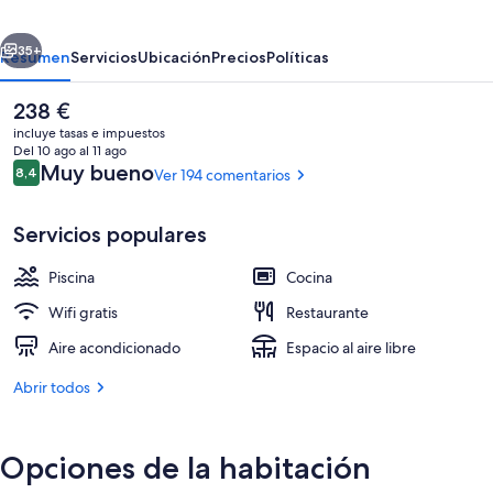
Typic
erior
Siguiente
Hotels
35+
Resumen
Servicios
Ubicación
Precios
Políticas
El
238 €
precio
incluye tasas e impuestos
actual
Del 10 ago al 11 ago
es
Comentarios
Muy bueno
8,4
Ver 194 comentarios
8,4 de 10
de
238 €
Servicios populares
Piscina
Cocina
Ubicación cercana a la playa
Wifi gratis
Restaurante
Aire acondicionado
Espacio al aire libre
Abrir todos
Opciones de la habitación