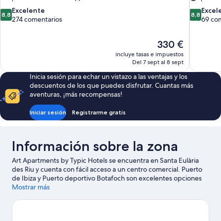
8.8
8.8
Excelente
Excel
8,8
8,8
sobre
sobre
274 comentarios
69 co
10,
10,
Excelente,
Excelente
El
330 €
274 comentarios
69 coment
precio
incluye tasas e impuestos
actual
Del 7 sept al 8 sept
es
Inicia sesión para echar un vistazo a las ventajas y los
de
descuentos de los que puedes disfrutar. Cuantas más
330 €
aventuras, ¡más recompensas!
Iniciar sesión
Registrarme gratis
Información sobre la zona
Art Apartments by Typic Hotels se encuentra en Santa Eulària
des Riu y cuenta con fácil acceso a un centro comercial. Puerto
de Ibiza y Puerto deportivo Botafoch son excelentes opciones
para los que buscan unas vacaciones activas, pero si prefieres
Mostrar más
sumergirte en la naturaleza, Playa d'en Bossa y Playa Figueretas
son lo que necesitas. Camí Pla de Corona y Parque infantil Gran
Piruleto Park de playa d'en Bossa también merecen la pena. Te