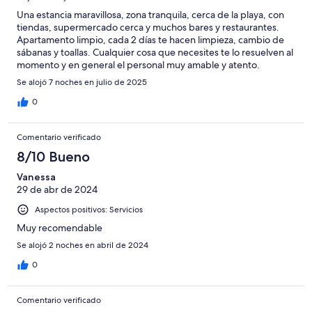
Horrible
Una estancia maravillosa, zona tranquila, cerca de la playa, con
tiendas, supermercado cerca y muchos bares y restaurantes.
Apartamento limpio, cada 2 días te hacen limpieza, cambio de
sábanas y toallas. Cualquier cosa que necesites te lo resuelven al
momento y en general el personal muy amable y atento.
Repetiremos aquí seguro cuando volvamos.
Se alojó 7 noches en julio de 2025
0
Comentario verificado
8/10 Bueno
Vanessa
29 de abr de 2024
Aspectos positivos: Servicios
Muy recomendable
Se alojó 2 noches en abril de 2024
0
Comentario verificado