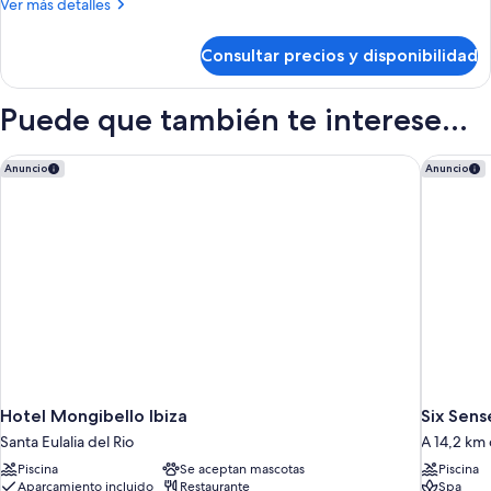
Más
Ver más detalles
estándar,
detalles
de
3
Consultar precios y disponibilidad
Apartamento
habitaciones
estándar,
3
Puede que también te interese...
habitaciones
Hotel Mongibello Ibiza
Six Sense
Anuncio
Anuncio
Hotel Mongibello Ibiza
Six Sens
Santa Eulalia del Rio
A 14,2 km 
Piscina
Se aceptan mascotas
Piscina
Aparcamiento incluido
Restaurante
Spa