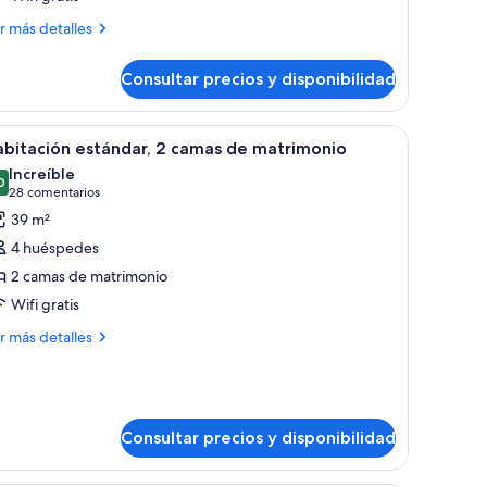
uxury
ás
r más detalles
enthouse,
talles
Consultar precios y disponibilidad
xury
ing
nthouse,
ed,
io con lámpara, una silla y una mesa con cubierta de vidrio. La habitación t
brir
Habitación de hotel con balcón, televisión, me
6
cean
ng
bitación estándar, 2 camas de matrimonio
odas
d,
iew
Increíble
ean
s
0
9,0 de 10
(28 comentarios)
28 comentarios
Suite)
ew
otos
39 m²
uite)
e
4 huéspedes
abitación
2 camas de matrimonio
stándar,
Wifi gratis
amas
ás
r más detalles
talles
e
atrimonio
bitación
tándar,
Consultar precios y disponibilidad
mas