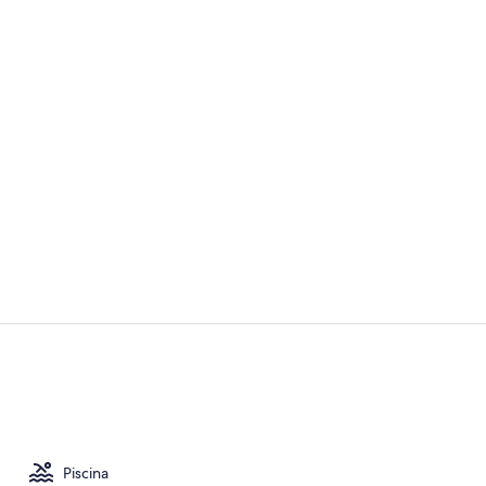
Vídeo hecho
Fachada del
Piscina