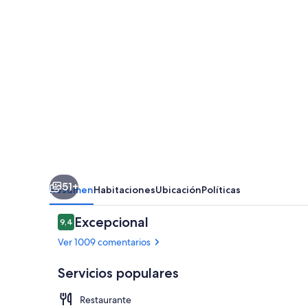
51+
Resumen
Habitaciones
Ubicación
Políticas
Comentarios
Excepcional
9,4
9,4 de 10
Ver 1009 comentarios
Servicios populares
Restaurante