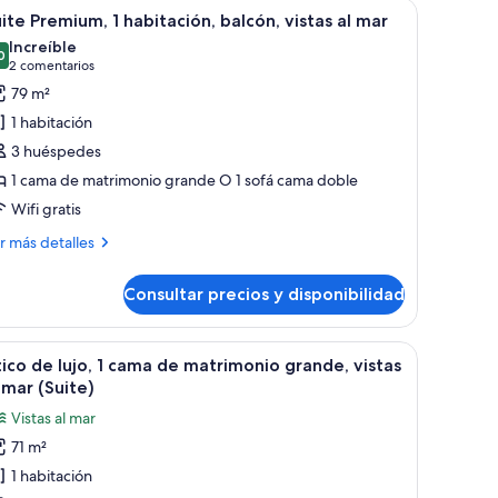
obiliario de mimbre.
Vistas desde la habitación
trimonio
brir
Habitación de hotel con televisor de pantalla 
7
ite Premium, 1 habitación, balcón, vistas al mar
odas
Increíble
s
0
9,0 de 10
(2 comentarios)
2 comentarios
otos
79 m²
e
1 habitación
uite
3 huéspedes
remium,
1 cama de matrimonio grande O 1 sofá cama doble
Wifi gratis
abitación,
alcón,
ás
r más detalles
stas
talles
Consultar precios y disponibilidad
ite
ar
emium,
iano.
á, una mesa redonda con fruta, un televisor y un balcón con mobiliario exte
brir
Un espacio amplio con dos sofás orientados ha
9
bitación,
ico de lujo, 1 cama de matrimonio grande, vistas
odas
lcón,
 mar (Suite)
tas
s
Vistas al mar
otos
r
71 m²
e
1 habitación
tico