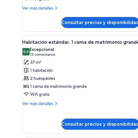
Standard
Más
Ver más detalles
Room,
detalles
de
2
Consultar precios y disponibilida
Standard
Queen
Room,
Beds
2
Abrir
Habitación de hotel con una ca
6
Queen
Habitación estándar, 1 cama de matrimonio grand
todas
Beds
Excepcional
las
9,4
9,4 de 10
(73 comentarios)
73 comentarios
fotos
37 m²
de
1 habitación
Habitación
2 huéspedes
estándar,
1 cama de matrimonio grande
1
Wifi gratis
cama
de
Más
Ver más detalles
matrimonio
detalles
de
grande
Habitación
Consultar precios y disponibilida
estándar,
1
cama