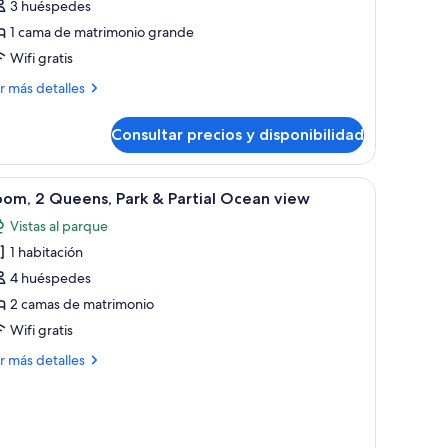
e
3 huéspedes
jo,
1 cama de matrimonio grande
Wifi gratis
ama
ás
r más detalles
e
talles
atrimonio
Consultar precios y disponibilidad
ico
rande,
stas
o,
a.
vista al océano.
brir
Un balcón con mobiliario de mimbre que da a 
1
om, 2 Queens, Park & Partial Ocean view
odas
ar
ma
Vistas al parque
s
Suite)
trimonio
1 habitación
otos
ande,
e
4 huéspedes
tas
oom,
2 camas de matrimonio
r
Wifi gratis
uite)
ueens,
ás
r más detalles
ark
talles
om,
rtial
cean