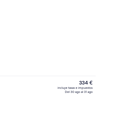
Exterior
 por un creador
El
334 €
precio
incluye tasas e impuestos
actual
Del 30 ago al 31 ago
 alojamiento - Noche
Ático de lujo, 1 cama de matrimonio gra
es
de
334 €