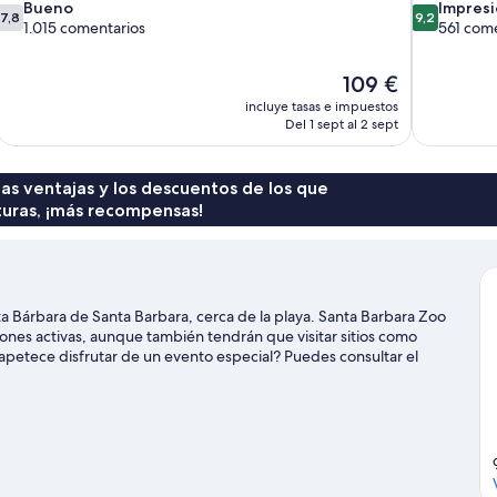
7.8
9.2
Bueno
Impres
7,8
9,2
sobre
sobre
1.015 comentarios
561 come
10,
10,
Bueno,
Impresionan
El
109 €
1.015 comentarios
561 comenta
precio
incluye tasas e impuestos
actual
Del 1 sept al 2 sept
es
de
109 €
 las ventajas y los descuentos de los que
turas, ¡más recompensas!
ta Bárbara de Santa Barbara, cerca de la playa. Santa Barbara Zoo
ones activas, aunque también tendrán que visitar sitios como
apetece disfrutar de un evento especial? Puedes consultar el
exposiciones Earl Warren Showgrounds.
Ver guía de viaje de Santa