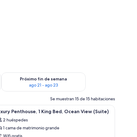
in de semana, ago 14 - ago 16
Consulta la disponibilidad para el próximo fin de semana, ago
Próximo fin de semana
ago 21 - ago 23
Se muestran 15 de 15 habitaciones
, un escritorio con una silla, una mesita con sillas y un televisor.
brir
Habitación de hotel con cama, sofá, escritorio y
9
xury Penthouse, 1 King Bed, Ocean View (Suite)
odas
2 huéspedes
s
1 cama de matrimonio grande
otos
e
Wifi gratis