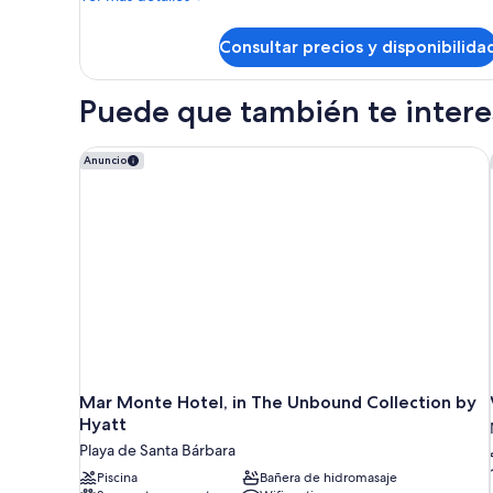
parciales
detalles
de
al
Consultar precios y disponibilida
Habitación,
mar,
1
planta
cama
Puede que también te interes
de
baja
matrimonio
grande,
Mar Monte Hotel, in The Unbound Collection by Hy
Anuncio
vistas
parciales
al
mar,
planta
baja
Mar Monte Hotel, in The Unbound Collection by
Hyatt
Playa de Santa Bárbara
Piscina
Bañera de hidromasaje