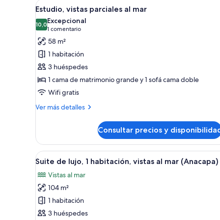
Abrir
Una cama con dosel, un rincón 
de
7
Estudio, vistas parciales al mar
todas
matrimonio
Excepcional
grande
las
10,0
10,0 de 10
(1 comentario)
1 comentario
fotos
58 m²
de
1 habitación
Estudio,
3 huéspedes
vistas
1 cama de matrimonio grande y 1 sofá cama doble
parciales
Wifi gratis
al
mar
Más
Ver más detalles
detalles
de
Consultar precios y disponibilida
Estudio,
vistas
parciales
Abrir
Un salón amplio con puerta de 
8
al
Suite de lujo, 1 habitación, vistas al mar (Anacapa)
todas
mar
Vistas al mar
las
104 m²
fotos
de
1 habitación
Suite
3 huéspedes