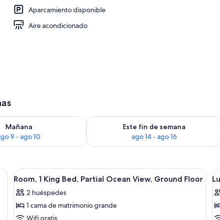
Aparcamiento disponible
 1 habitación, vistas al mar (Anacapa) | Vistas al mar
Aire acondicionado
has
ago 9
isponibilidad para mañana, ago 9 - ago 10
Consulta la disponibilidad para este f
Mañana
Este fin de semana
ago 9 - ago 10
ago 14 - ago 16
 y un edificio blanco con cúpula.
Abrir
Habitación de hotel con una cama grande
A
6
Room, 1 King Bed, Partial Ocean View, Ground Floor
Lu
todas
t
2 huéspedes
las
la
1 cama de matrimonio grande
fotos
f
de
d
Wifi gratis