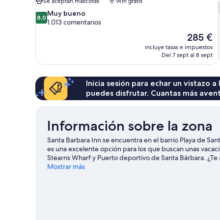
Se aceptan mascotas
Wifi gratis
8.0
Muy bueno
8,0
sobre
1.013 comentarios
10,
El
285 €
Muy
precio
incluye tasas e impuestos
bueno,
actual
Del 7 sept al 8 sept
1.013 comentarios
es
de
285 €
Inicia sesión para echar un vistazo a
puedes disfrutar. Cuantas más aven
Información sobre la zona
Santa Barbara Inn se encuentra en el barrio Playa de San
es una excelente opción para los que buscan unas vacaci
Stearns Wharf y Puerto deportivo de Santa Bárbara. ¿Te 
calendario de Santa Barbara Bowl o Área para ferias y 
Mostrar más
Barbara