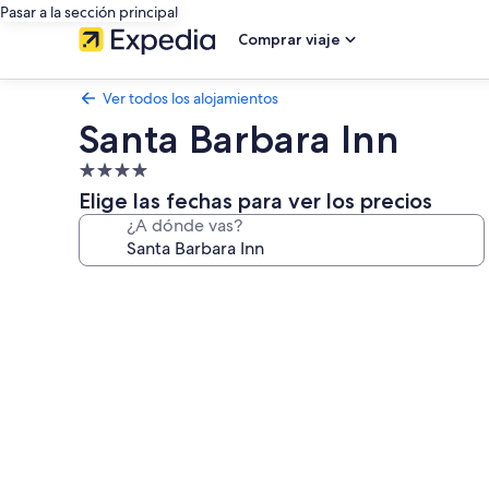
Pasar a la sección principal
Comprar viaje
Ver todos los alojamientos
Santa Barbara Inn
Alojamiento
de
Elige las fechas para ver los precios
4.0 estrellas
¿A dónde vas?
Galería
de
imágenes
de
Santa
Barbara
Inn