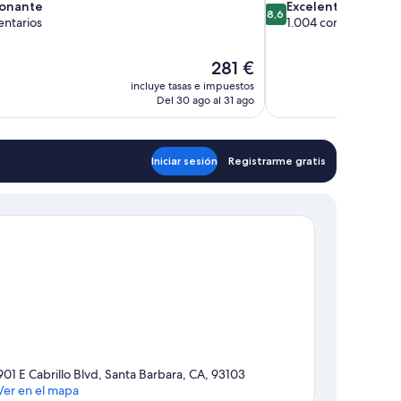
8.6
ionante
Excelente
8,6
sobre
ntarios
1.004 comentarios
10,
te,
Excelente,
El
281 €
rios
1.004 comentarios
precio
incluye tasas e impuestos
actual
Del 30 ago al 31 ago
es
de
281 €
Iniciar sesión
Registrarme gratis
901 E Cabrillo Blvd, Santa Barbara, CA, 93103
Ver en el mapa