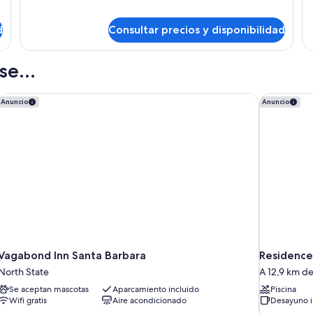
Qu
1
al
v
Pa
cama
parque
&
de
d
Consultar precios y disponibilidad
Par
matrimonio
Oc
grande,
vi
e...
vistas
al
parque
att
Vagabond Inn Santa Barbara
Residence 
Anuncio
Anuncio
Vagabond Inn Santa Barbara
Residence
North State
A 12,9 km d
Se aceptan mascotas
Aparcamiento incluido
Piscina
Wifi gratis
Aire acondicionado
Desayuno i