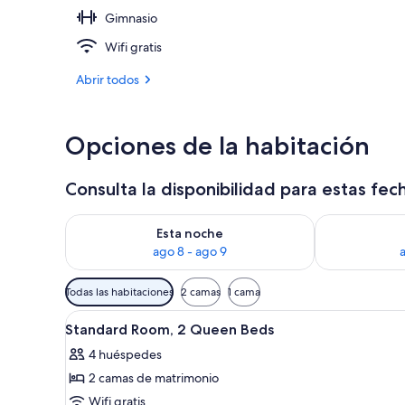
Gimnasio
Suite de lujo,
Wifi gratis
Abrir todos
Opciones de la habitación
Consulta la disponibilidad para estas fec
Consulta la disponibilidad para esta noche, ago 8 - 
Consulta la d
Esta noche
ago 8 - ago 9
Filtros
Todas las habitaciones
2 camas
1 cama
disponibles
Abrir
Un resort con piscina, palmeras
para
1
Standard Room, 2 Queen Beds
todas
las
4 huéspedes
las
habitaciones
2 camas de matrimonio
fotos
de
Wifi gratis