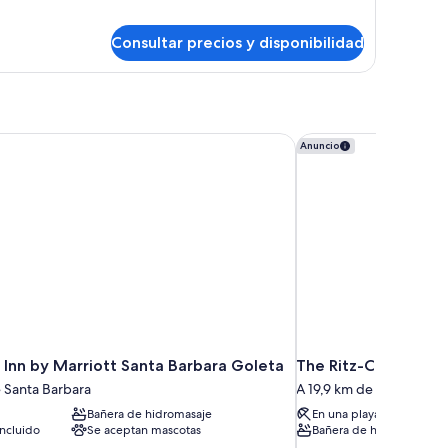
eens,
iew
rk
Consultar precios y disponibilidad
tial
ean
ew
Inn by Marriott Santa Barbara Goleta
The Ritz-Carlton Bac
Anuncio
 Inn by Marriott Santa Barbara Goleta
The Ritz-Carlton Ba
e Santa Barbara
A 19,9 km de Santa Barb
Bañera de hidromasaje
En una playa privada
ncluido
Se aceptan mascotas
Bañera de hidromasaje