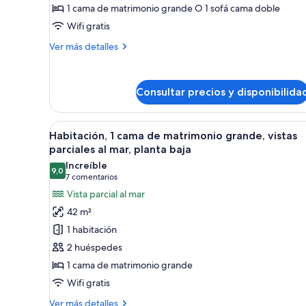
de
1 cama de matrimonio grande O 1 sofá cama doble
lujo,
Wifi gratis
1
Más
Ver más detalles
habitación,
detalles
vistas
de
al
Suite
Consultar precios y disponibilida
de
mar
lujo,
(Anacapa)
1
Abrir
Habitación de hotel con una ca
habitación,
6
Habitación, 1 cama de matrimonio grande, vistas
todas
vistas
parciales al mar, planta baja
al
las
Increíble
mar
9,0
fotos
9,0 de 10
(7 comentarios)
7 comentarios
(Anacapa)
de
Vista parcial al mar
Habitación,
42 m²
1
1 habitación
cama
2 huéspedes
de
1 cama de matrimonio grande
matrimonio
Wifi gratis
grande,
vistas
Más
Ver más detalles