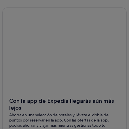
Complejos turísticos en Vallcebre
Chalets en Cercs
Pan Pacific Hotels & Resorts en Cercs
Casas privadas de vacaciones en Baga
Villas en Baga
Casas de campo en Guardiola de Bergueda
Apartamentos en Cercs
Exe Hotels en Baga
Hospes hoteles en Baga
Nh Hotels en La Nou de Berguedà
Casas rurales en La Nou de Berguedà
Con la app de Expedia llegarás aún más
Apartoteles en Baga
lejos
Residences en Baga
Ahorra en una selección de hoteles y llévate el doble de
puntos por reservar en la app. Con las ofertas de la app,
Pensiones en Cercs
podrás ahorrar y viajar más mientras gestionas todo tu