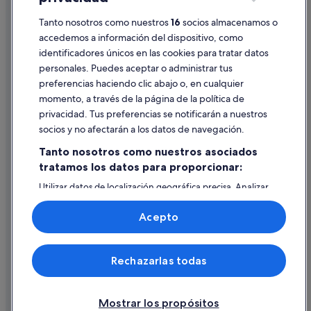
Tanto nosotros como nuestros
16
socios almacenamos o
Pautas sobre el contenido y cómo denunciar contenido
accedemos a información del dispositivo, como
identificadores únicos en las cookies para tratar datos
Ayuda
personales. Puedes aceptar o administrar tus
Ayuda
preferencias haciendo clic abajo o, en cualquier
momento, a través de la página de la política de
Cancelar un vuelo
privacidad. Tus preferencias se notificarán a nuestros
Cancelar una reserva de hotel o de un alquiler vacacional
socios y no afectarán a los datos de navegación.
Plazos de reembolso
Tanto nosotros como nuestros asociados
tratamos los datos para proporcionar:
Utilizar un cupón de Expedia
Utilizar datos de localización geográfica precisa. Analizar
Documentos para viajes internacionales
activamente las características del dispositivo para su
identificación. Almacenar la información en un dispositivo
Acepto
y/o acceder a ella. Publicidad y contenido personalizados,
medición de publicidad y contenido, investigación de
audiencia y desarrollo de servicios.
© 2026 Expedia, Inc., una empresa de Expedia Group. Todos los
Rechazarlas todas
Lista de asociados (proveedores)
derechos reservados. Expedia y el logotipo de Expedia son marcas
comerciales o marcas comerciales registradas de Expedia, Inc.
Vacationspot, S.L., Agencia de Viajes, I-AV-0000631.3.
Mostrar los propósitos