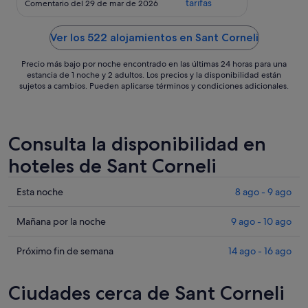
tarifas
Comentario del 29 de mar de 2026
Nos ha gustado mucho y también la
visita al museo de la mina."
Ver los 522 alojamientos en Sant Corneli
Precio más bajo por noche encontrado en las últimas 24 horas para una
estancia de 1 noche y 2 adultos. Los precios y la disponibilidad están
sujetos a cambios. Pueden aplicarse términos y condiciones adicionales.
Consulta la disponibilidad en
hoteles de Sant Corneli
Comprueba
Esta noche
8 ago - 9 ago
los
precios
Comprueba
Mañana por la noche
9 ago - 10 ago
en
los
Sant
precios
Comprueba
Próximo fin de semana
14 ago - 16 ago
Corneli
en
los
para
Sant
precios
Ciudades cerca de Sant Corneli
esta
Corneli
en
noche,