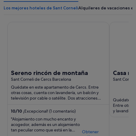
Los mejores hoteles de Sant Corneli
Alquileres de vacaciones en
Sereno rincón de montaña
Casa rural 'H
Sereno rincón de montaña
Casa rur
Sant Corneli de Cercs Barcelona
vistas a
Sant Corneli
privada 
Quédate en este apartamento de Cercs. Entre
otras cosas, cuenta con lavandería, un balcón y
televisión por cable o satélite. Dos atracciones
Quédate en 
turísticas populares ...
Entre otras 
y lavandería
10
/
10
¡Excepcional! (1 comentario)
que se encue
"Alojamiento con mucho encanto y
acogedor, además es un alojamiento
tan peculiar como que está en la
Obtener
colonia de carbón de Sant Corneli.