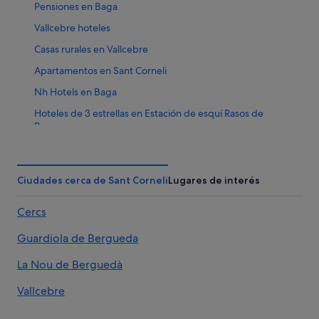
Pensiones en Baga
Vallcebre hoteles
Casas rurales en Vallcebre
Apartamentos en Sant Corneli
Nh Hotels en Baga
Hoteles de 3 estrellas en Estación de esquí Rasos de
Peguera
Maçaners hoteles
Chalets en Estación de esquí Rasos de Peguera
Ciudades cerca de Sant Corneli
Lugares de interés
Campings de caravanas en Cercs
Cercs
La Nou de Berguedà hoteles
Hoteles de 3 estrellas en Guardiola de Bergueda
Guardiola de Bergueda
Chalets en Baga
La Nou de Berguedà
Apartamentos en Baga
Vallcebre
Independent hoteles en La Nou de Berguedà
Albergues en Baga