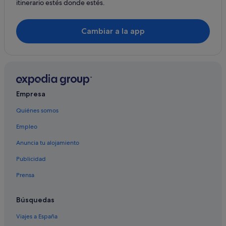
Cabañas en Vallcebre
itinerario estés donde estés.
Campings de caravanas en La Nou de Berguedà
Cambiar a la app
Atiram Hotels en Baga
Pensiones en La Nou de Berguedà
Casas de campo en Baga
Baga hoteles
Apartamentos en Estación de esquí Rasos de Peguera
Empresa
Guardiola de Bergueda hoteles
Quiénes somos
Hoteles con piscina en Baga
Empleo
Casas rurales en Sant Corneli
Anuncia tu alojamiento
Evenia Hotels en Baga
Publicidad
Cercs hoteles
Prensa
Sant Corneli hoteles
Pensiones en Sant Corneli
Búsquedas
Albergues en Guardiola de Bergueda
Viajes a España