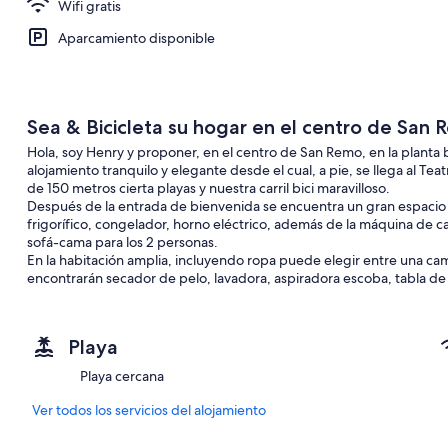
Wifi gratis
Aparcamiento disponible
Sea & Bicicleta su hogar en el centro de San R
Hola, soy Henry y proponer, en el centro de San Remo, en la planta 
alojamiento tranquilo y elegante desde el cual, a pie, se llega al Teat
de 150 metros cierta playas y nuestra carril bici maravilloso.
Después de la entrada de bienvenida se encuentra un gran espacio a
frigorífico, congelador, horno eléctrico, además de la máquina de 
sofá-cama para los 2 personas.
En la habitación amplia, incluyendo ropa puede elegir entre una ca
encontrarán secador de pelo, lavadora, aspiradora escoba, tabla de
En el exterior hay la luminosa terraza, ideal para el desayuno y la t
Puesto que somos aficionados a la bicicleta, estoy disponible para su
Riviera francesa, y si es posible viajar con usted y le permiten tener d
Playa
eléctricos.
San Remo es un pequeño pueblo se comprometió a muchos deportes g
Playa cercana
pueden practicar durante todo el año. Entre otros:
- Campo de golf de 18 hoyos
Ver todos los servicios del alojamiento
- El campo ecuestre
- Pista de tenis