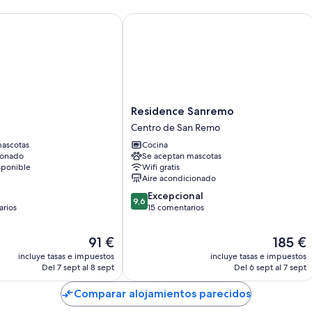
- Pista de atletismo
Residence Sanremo
- Caminos -enduro descenso de fondo en nuestras hermosas mont
- Carreras de diferentes clases en el Golfo de San Remo
Hablo francés y puedo responder a correo electrónico en Inglés
Residence
Residence Sanremo
Sanremo
Centro de San Remo
Centro
ascotas
Cocina
de
ionado
Se aceptan mascotas
San
sponible
Wifi gratis
Remo
Aire acondicionado
9.6
Excepcional
9,6
sobre
arios
15 comentarios
10,
Excepcional,
El
El
91 €
185 €
os
15 comentarios
precio
precio
incluye tasas e impuestos
incluye tasas e impuestos
actual
actual
Del 7 sept al 8 sept
Del 6 sept al 7 sept
es
es
de
de
Comparar alojamientos parecidos
91 €
185 €