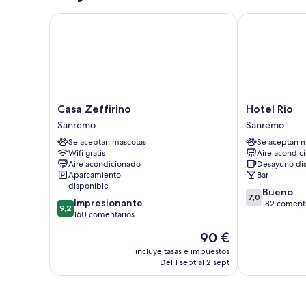
Casa Zeffirino
Hotel Rio
Casa
Hotel
Casa Zeffirino
Hotel Rio
Zeffirino
Rio
Sanremo
Sanremo
Sanremo
Sanremo
Se aceptan mascotas
Se aceptan m
Wifi gratis
Aire acondic
Aire acondicionado
Desayuno di
Aparcamiento
Bar
disponible
7.0
Bueno
7,0
9.2
Impresionante
sobre
182 coment
9,2
sobre
160 comentarios
10,
10,
Bueno,
El
90 €
Impresionante,
182 comentari
precio
160 comentarios
incluye tasas e impuestos
actual
Del 1 sept al 2 sept
es
de
90 €