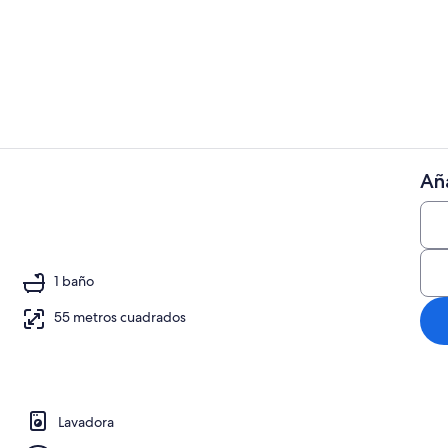
Restauració
Aña
Puerto depo
cana a la playa
1 baño
55 metros cuadrados
Lavadora