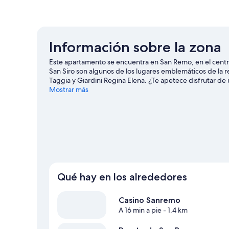
Información sobre la zona
Este apartamento se encuentra en San Remo, en el centro
San Siro son algunos de los lugares emblemáticos de la r
Taggia y Giardini Regina Elena. ¿Te apetece disfrutar d
Tenis Piatti. Si quieres opciones para una noche diferent
Mostrar más
oportunidad de disfrutar del agua realizando activida
podrás vivir grandes aventuras practicando el ecoturismo
Remo
Ver más apartamentos en San Remo
Qué hay en los alrededores
Casino Sanremo
A 16 min a pie
- 1.4 km