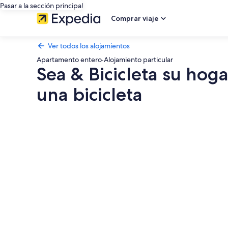
Pasar a la sección principal
Comprar viaje
Ver todos los alojamientos
Apartamento entero
·
Alojamiento particular
Sea & Bicicleta su hog
una bicicleta
Galería
de
imágenes
de
Sea
&
Bicicleta
su