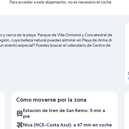
Para acceder a este alojamiento, no es necesario el coche.
 y cerca de la playa. Parque de Villa Ormond y Concatedral de
egión, cuya belleza natural puedes admirar en Playa de Arma di
e un evento especial? Puedes buscar el calendario de Centro de
e, Villa Regina Margherita es un buen punto de partida. Tendrás la
des como paseos en moto de agua o submarinismo, pero también
 o la equitación en las inmediaciones.
Ver guía de viaje de San
Cómo moverse por la zona
Estación de tren de San Remo: 5 min a
pie
Niza (NCE-Costa Azul): a 67 min en coche