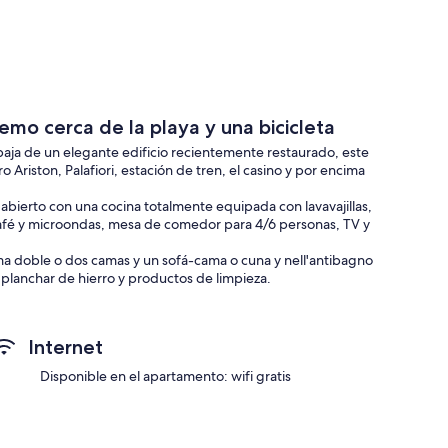
emo cerca de la playa y una bicicleta
baja de un elegante edificio recientemente restaurado, este
ro Ariston, Palafiori, estación de tren, el casino y por encima
bierto con una cocina totalmente equipada con lavavajillas,
café y microondas, mesa de comedor para 4/6 personas, TV y
ma doble o dos camas y un sofá-cama o cuna y nell'antibagno
 planchar de hierro y productos de limpieza.
erraza, donde puede dejar sus bicicletas en el soporte cómodo.
gerir itinerarios en nuestro hermoso interior o en la cercana
escuentos sull'affitto de las bicicletas tradicionales y
Internet
racias a las muchas instalaciones y nuestro clima único se
Disponible en el apartamento: wifi gratis