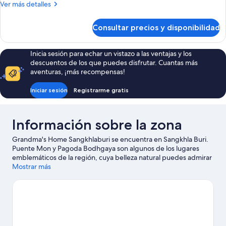
Habitación
Más
Ver más detalles
individual
detalles
de
Consultar precios y disponibilidad
Habitación
individual
Inicia sesión para echar un vistazo a las ventajas y los
descuentos de los que puedes disfrutar. Cuantas más
aventuras, ¡más recompensas!
Iniciar sesión
Registrarme gratis
Información sobre la zona
Grandma's Home Sangkhlaburi se encuentra en Sangkhla Buri.
Puente Mon y Pagoda Bodhgaya son algunos de los lugares
emblemáticos de la región, cuya belleza natural puedes admirar
en Parque nacional de Khao Laem y Lago Khao Laem. Reserva
Mostrar más
algo de tiempo para explorar la naturaleza realizando
actividades como las rutas a pie o en bicicleta.
Ver guía de viaje
de Sangkhla Buri
Ver más casas de huéspedes en Sangkhla Buri