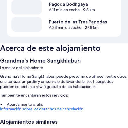
Pagoda Bodhgaya
A 11 min en coche
- 9.6 km
Puerto de las Tres Pagodas
A 28 min en coche
- 27.8 km
Acerca de este alojamiento
Grandma's Home Sangkhlaburi
Lo mejor del alojamiento
Grandma's Home Sangkhlaburi puede presumir de ofrecer, entre otros,
una terraza, un jardín y un servicio de lavandería. Los huéspedes
pueden conectarse al wifi gratuito de las habitaciones.
También te encantarán estos servicios:
Aparcamiento gratis
Información sobre los derechos de cancelación
Desayuno típico de la cocina local (de pago), asistencia turística y
para la compra de entradas y una caja fuerte en recepción
Alojamientos similares
Espacios sin humos