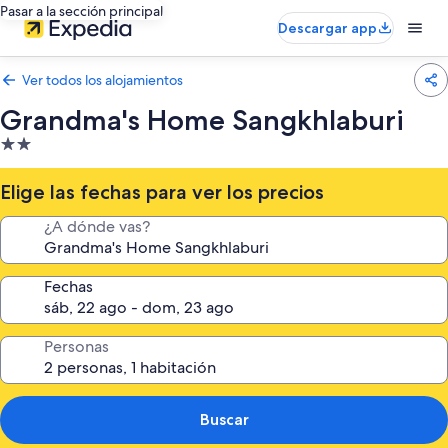
Pasar a la sección principal
Descargar app
Ver todos los alojamientos
Grandma's Home Sangkhlaburi
Alojamiento
de
2.0 estrellas
Elige las fechas para ver los precios
¿A dónde vas?
Fechas
Personas
Buscar