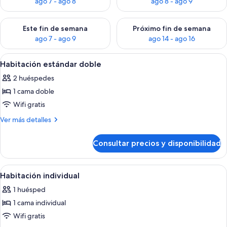
ago 7 - ago 8
ago 8 - ago 9
Consulta la disponibilidad para este fin de semana, ago 7 - ag
Consulta la disponibilidad par
Este fin de semana
Próximo fin de semana
ago 7 - ago 9
ago 14 - ago 16
Abrir
Un dormitorio con una cama, un ventil
5
Habitación estándar doble
todas
2 huéspedes
las
1 cama doble
fotos
de
Wifi gratis
Habitación
Más
Ver más detalles
estándar
detalles
de
doble
Consultar precios y disponibilidad
Habitación
estándar
doble
Abrir
Una habitación pequeña y sencilla con
1
Habitación individual
todas
1 huésped
las
1 cama individual
fotos
de
Wifi gratis