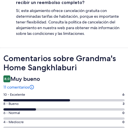
recibir un reembolso completo?
Sí, este alojamiento ofrece cancelación gratuita con
determinadas tarifas de habitación, porque es importante
tener flexibilidad. Consulta la política de cancelación del
alojamiento en nuestra web para obtener más información
sobre las condiciones y las limitaciones.
Comentarios
Comentarios sobre Grandma's
Home Sangkhlaburi
Muy bueno
8,0
11 comentarios
6
10 - Excelente
6
comentarios
3
8 - Bueno
3
de
comentarios
un
0
6 - Normal
0
de
total
comentarios
un
0
4 - Mediocre
0
de
de