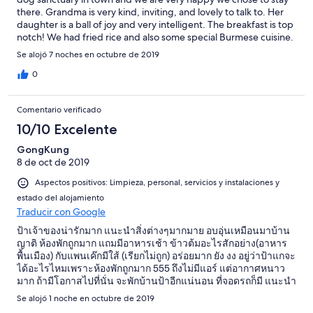
to hotel at night. please look up and see the sky with many many
there. Grandma is very kind, inviting, and lovely to talk to. Her
stars right up your head.
daughter is a ball of joy and very intelligent. The breakfast is top
notch! We had fried rice and also some special Burmese cuisine.
The bedroom and bathroom are very basic and not for picky
Se alojó 7 noches en octubre de 2019
people. (Basic mattress, squat toilet, cold shower, concrete
floors). But you should stay here for the experience, and the
0
comfort of feeling like you are at your grandmas home! If we
ever come back to sangkhlaburi, we will surely be staying with
Comentario verificado
Grandma
10/10 Excelente
GongKung
8 de oct de 2019
Aspectos positivos: Limpieza, personal, servicios y instalaciones y
estado del alojamiento
Traducir con Google
ป้าเจ้าของน่ารักมาก แนะนำสิ่งต่างๆมากมาย อบอุ่นเหมือนมาบ้าน
ญาติ ห้องพักถูกมาก แถมมีอาหารเช้า ข้าวต้มอะไรสักอย่าง(อาหาร
พื้นเมือง) กับแพนเค๊กมีใส้ (เรียกไม่ถูก) อร่อยมาก ยัง งง อยู่ว่าป้าแกจะ
ได้อะไรไหมเพราะห้องพักถูกมาก 555 ถึงไม่มีแอร์ แต่อากาศหนาว
มาก ถ้ามีโอกาสไปที่นั่น จะพักบ้านป้าอีกแน่นอน ที่จอดรถก็มี แนะนำ
เลยครับ ใครที่ไม่ติดหรู เน้นถูกแบบสบายๆ ให้อารมณ์เหมือนไปพัก
Se alojó 1 noche en octubre de 2019
บ้านญาติ คือโอเคมากๆครับ 10 เต็ม 10 ไปเลยครับ