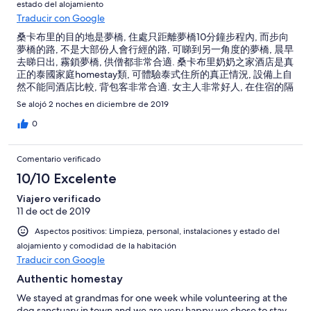
estado del alojamiento
Traducir con Google
桑卡布里的目的地是夢橋, 住處只距離夢橋10分鐘步程內, 而步向
夢橋的路, 不是大部份人會行經的路, 可睇到另一角度的夢橋, 晨早
去睇日出, 霧鎖夢橋, 供僧都非常合適. 桑卡布里奶奶之家酒店是真
正的泰國家庭homestay類, 可體驗泰式住所的真正情況, 設備上自
然不能同酒店比較, 背包客非常合適. 女主人非常好人, 在住宿的隔
鄰有經營小餐店, 有比較在地的食品供應, 女主人可以英語溝通, 可
Se alojó 2 noches en diciembre de 2019
為你的行程或附近景點提供意見. 晚上非常寧靜, 由於光害小, 晚上
步行回住處, 基本上滿天星星, 值得一住. My main objective to
0
sangka is Mon bridge. From hotel to Mon bridge, approx. 10
minutes walk distance. And the way you walked to Mon bridge,
Comentario verificado
properly not other visitors will walk through, so you can enjoy a
diff. angle to view the Mon bridge. As it 's near Mon bridge, it 's
10/10 Excelente
great to watch the sun rise and foggy view around Mon bridge,
Viajero verificado
of course you can go join the offer the food to monks at morning
11 de oct de 2019
time. Let 's talk back to accommodation, it 's a real Thai home
stay style. No doubt you can't compare it to hotels, but
Aspectos positivos: Limpieza, personal, instalaciones y estado del
absolutely you can act like a local when you stay here. The
alojamiento y comodidad de la habitación
hostress is a very kind and nice person, now she owns a little
Traducir con Google
food shop next to hotel and offer local food dishes for visitors.
Very important she can communicate in english and can give
Authentic homestay
you any suggestions on where you wanna go nearby. One Extra
We stayed at grandmas for one week while volunteering at the
credits, as the place near is low light pollution, if you walk back
dog sanctuary in town and we are very happy we chose to stay