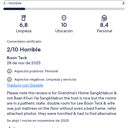
total
comentarios
11
un
2
2 - Horrible
2
de
de
con
total
comentarios
11
un
una
de
de
con
total
puntuación
11
un
una
de
6,8
10
8,4
de
con
total
puntuación
11
Limpieza
Ubicación
Personal
10
una
de
de
con
Comentarios
-
puntuación
11
8
Comentario verificado
una
Excelente
de
con
-
puntuación
2/10 Horrible
6
una
Bueno
de
-
puntuación
Boon Teck
4
Normal
28 de nov de 2025
de
-
2
Aspectos positivos: Personal
Mediocre
-
Aspectos negativos: Limpieza y servicios
Horrible
Traducir con Google
Please note this review is for Grandma's Home Sangkhlaburi &
not Baan Khun Yai Sangkhlaburi the host is nice but the rooms
are in a pathetic state. double room for Lee Boon Teck & wife
was just mattress on the floor without even a bed frame. refer
attached photos. they were horrified & had to find alternative
lodging at Proud Supreme Resort. myself, Gan CHOI GEOK
Se alojó 1 noche en noviembre de 2025
stayed back in the single room even though the room condition