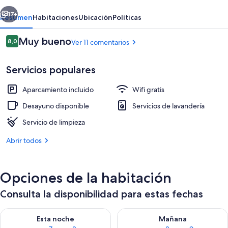
erior
Siguiente
17+
Resumen
Habitaciones
Ubicación
Políticas
Comentarios
Muy bueno
8,0
Ver 11 comentarios
8,0 de 10
Servicios populares
Aparcamiento incluido
Wifi gratis
Desayuno disponible
Servicios de lavandería
Servicio de limpieza
Zona de estar
Abrir todos
Opciones de la habitación
Consulta la disponibilidad para estas fechas
Consulta la disponibilidad para esta noche, ago 7 - ago 8
Consulta la disponibilidad pa
Esta noche
Mañana