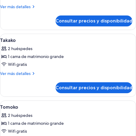
Hiroaki
Más
Ver más detalles
detalles
de
Consultar precios y disponibilidad
Hiroaki
Abrir
Un dormitorio con una cama, una silla
6
Takako
todas
2 huéspedes
las
1 cama de matrimonio grande
fotos
de
Wifi gratis
Takako
Más
Ver más detalles
detalles
de
Consultar precios y disponibilidad
Takako
Abrir
Un dormitorio con cama, una silla, un e
10
Tomoko
todas
2 huéspedes
las
1 cama de matrimonio grande
fotos
de
Wifi gratis