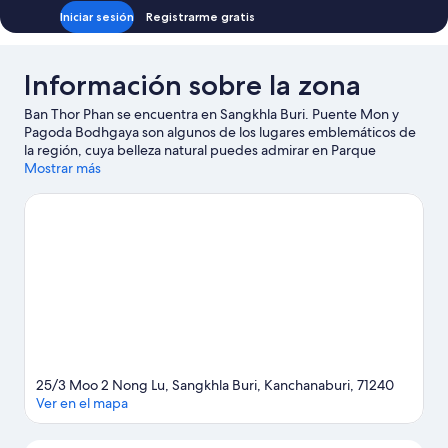
Iniciar sesión
Registrarme gratis
Información sobre la zona
Ban Thor Phan se encuentra en Sangkhla Buri. Puente Mon y
Pagoda Bodhgaya son algunos de los lugares emblemáticos de
la región, cuya belleza natural puedes admirar en Parque
nacional de Khao Laem y Lago Khao Laem.
Mostrar más
Ver guía de viaje de
Sangkhla Buri
25/3 Moo 2 Nong Lu, Sangkhla Buri, Kanchanaburi, 71240
Ver en el mapa