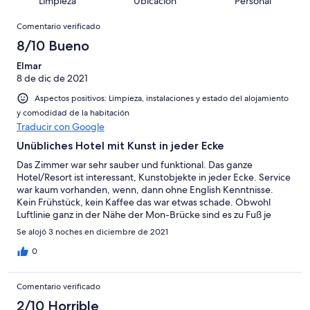
Limpieza
Ubicación
Personal
10
una
de
de
con
Comentarios
-
puntuación
11
8
Comentario verificado
una
Excelente
de
con
-
puntuación
8/10 Bueno
6
una
Bueno
de
-
puntuación
Elmar
4
Normal
8 de dic de 2021
de
-
2
Aspectos positivos: Limpieza, instalaciones y estado del alojamiento
Mediocre
-
y comodidad de la habitación
Horrible
Traducir con Google
Unübliches Hotel mit Kunst in jeder Ecke
Das Zimmer war sehr sauber und funktional. Das ganze
Hotel/Resort ist interessant, Kunstobjekte in jeder Ecke. Service
war kaum vorhanden, wenn, dann ohne English Kenntnisse.
Kein Frühstück, kein Kaffee das war etwas schade. Obwohl
Luftlinie ganz in der Nähe der Mon-Brücke sind es zu Fuß je
nach Weg in Richtung Norden fast 2 Km und in Richtung Süden
Se alojó 3 noches en diciembre de 2021
nahezu drei. Wenn man ein Auto oder Scooter hat ist alles
bestens. Parkplatz ist vorhanden
0
Comentario verificado
2/10 Horrible