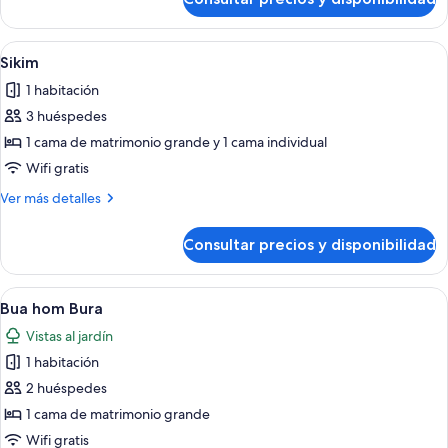
Krishana
Abrir
Un dormitorio con cama, sofá, cómoda
5
Sikim
todas
1 habitación
las
3 huéspedes
fotos
de
1 cama de matrimonio grande y 1 cama individual
Sikim
Wifi gratis
Más
Ver más detalles
detalles
de
Consultar precios y disponibilidad
Sikim
Abrir
Una habitación acogedora con cama, so
9
Bua hom Bura
todas
Vistas al jardín
las
1 habitación
fotos
de
2 huéspedes
Bua
1 cama de matrimonio grande
hom
Wifi gratis