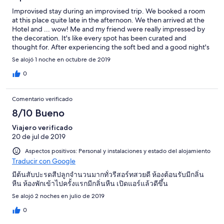
Improvised stay during an improvised trip. We booked a room
at this place quite late in the afternoon. We then arrived at the
Hotel and ... wow! Me and my friend were really impressed by
the decoration. It's like every spot has been curated and
thought for. After experiencing the soft bed and a good night's
sleep, we realized that the hotel name could be translated
Se alojó 1 noche en octubre de 2019
literally by "Dreamweaving house". We were really amazed by
our one night stay there!
0
Comentario verificado
8/10 Bueno
Viajero verificado
20 de jul de 2019
Aspectos positivos: Personal y instalaciones y estado del alojamiento
Traducir con Google
มีต้นสับปะรดสีปลูกจำนวนมากทั่วรีสอร์ทสวยดี ห้องต้อนรับมีกลิ่น
หืน ห้องพักเข้าไปครั้งแรกมีกลิ่นหืน เปิดแอร์แล้วดีขึ้น
Se alojó 2 noches en julio de 2019
0