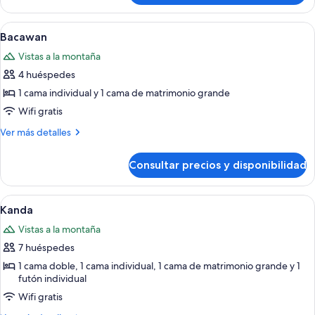
Abrir
Un dormitorio con una cama, un sofá y
13
Bacawan
todas
Vistas a la montaña
las
4 huéspedes
fotos
de
1 cama individual y 1 cama de matrimonio grande
Bacawan
Wifi gratis
Más
Ver más detalles
detalles
de
Consultar precios y disponibilidad
Bacawan
Abrir
Amplia sala de estar con una cama gra
23
Kanda
todas
Vistas a la montaña
las
7 huéspedes
fotos
de
1 cama doble, 1 cama individual, 1 cama de matrimonio grande y 1
futón individual
Kanda
Wifi gratis