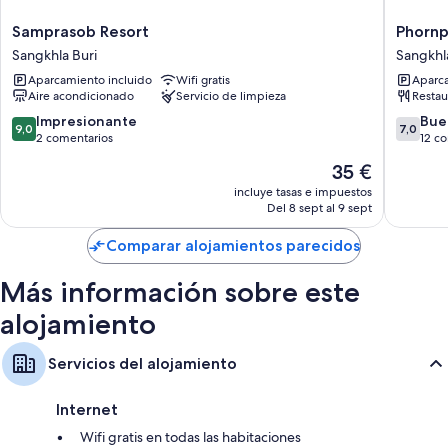
Samprasob
Phornpai
Samprasob Resort
Phornp
Resort
Riversid
Sangkhla Buri
Sangkhl
Sangkhla
Resort
Aparcamiento incluido
Wifi gratis
Aparca
Buri
Sangkhl
Aire acondicionado
Servicio de limpieza
Restau
Buri
9.0
7.0
Impresionante
Bue
9,0
7,0
sobre
sobre
2 comentarios
12 c
10,
10,
El
35 €
Impresionante,
Bueno,
precio
2 comentarios
12 come
incluye tasas e impuestos
actual
Del 8 sept al 9 sept
es
de
Comparar alojamientos parecidos
35 €
Más información sobre este
alojamiento
Servicios del alojamiento
Internet
Wifi gratis en todas las habitaciones