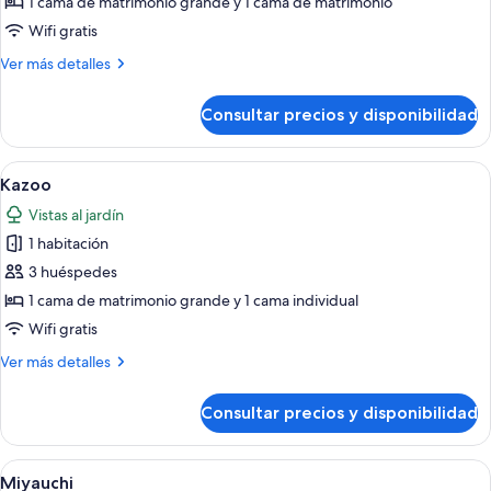
de
1 cama de matrimonio grande y 1 cama de matrimonio
Laura
Wifi gratis
Más
Ver más detalles
detalles
de
Consultar precios y disponibilidad
Laura
Abrir
Un jardín con macetas colgantes de fol
2
Kazoo
todas
Vistas al jardín
las
1 habitación
fotos
de
3 huéspedes
Kazoo
1 cama de matrimonio grande y 1 cama individual
Wifi gratis
Más
Ver más detalles
detalles
de
Consultar precios y disponibilidad
Kazoo
Abrir
Un dormitorio con una cama, un escrito
4
Miyauchi