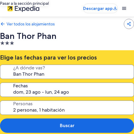
Pasar a la sección principal
Descargar app
Ver todos los alojamientos
Ban Thor Phan
Alojamiento
de
3.0 estrellas
Elige las fechas para ver los precios
¿A dónde vas?
Fechas
Personas
Buscar