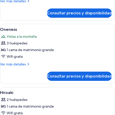
Más
Ver más detalles
detalles
de
Consultar precios y disponibilidad
Kanda
Abrir
Un dormitorio con cama con dosel, tele
8
Oneness
todas
Vistas a la montaña
las
3 huéspedes
fotos
de
1 cama de matrimonio grande
Oneness
Wifi gratis
Más
Ver más detalles
detalles
de
Consultar precios y disponibilidad
Oneness
Abrir
Un dormitorio con cama, escritorio, sil
3
Hiroaki
todas
2 huéspedes
las
1 cama de matrimonio grande
fotos
de
Wifi gratis