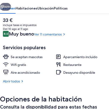
erior
Siguiente
149+
Resumen
Habitaciones
Ubicación
Políticas
El
33 €
precio
incluye tasas e impuestos
actual
Del 10 ago al 11 ago
es
Comentarios
Muy bueno
8,0
Ver 11 comentarios
8,0 de 10
de
33 €
Servicios populares
Se aceptan mascotas
Aparcamiento incluido
Miyauchi | Vistas del balcón
Wifi gratis
Restaurante
Aire acondicionado
Desayuno disponible
Abrir todos
Opciones de la habitación
Consulta la disponibilidad para estas fechas