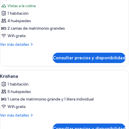
todas
Vistas a la colina
las
1 habitación
fotos
de
4 huéspedes
Miyauchi
2 camas de matrimonio grandes
Wifi gratis
Más
Ver más detalles
detalles
de
Consultar precios y disponibilidad
Miyauchi
Abrir
Un dormitorio con cama, escritorio y e
3
Krishana
todas
1 habitación
las
5 huéspedes
fotos
de
1 cama de matrimonio grande y 1 litera individual
Krishana
Wifi gratis
Más
Ver más detalles
detalles
de
Consultar precios y disponibilidad