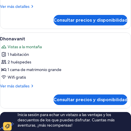
Bura
Más
Ver más detalles
detalles
de
Consultar precios y disponibilidad
Bua
hom
Bura
Abrir
Una habitación con una televisión so
6
Dhonavanit
todas
Vistas a la montaña
las
1 habitación
fotos
de
2 huéspedes
Dhonavanit
1 cama de matrimonio grande
Wifi gratis
Más
Ver más detalles
detalles
de
Consultar precios y disponibilidad
Dhonavanit
Inicia sesión para echar un vistazo a las ventajas y los
descuentos de los que puedes disfrutar. Cuantas más
aventuras, ¡más recompensas!