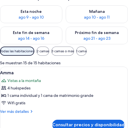
Consulta la disponibilidad para esta noche, ago 9 - ago 10
Consulta la disponibilidad par
Esta noche
Mañana
ago 9 - ago 10
ago 10 - ago 11
Consulta la disponibilidad para este fin de semana, ago 14 - a
Consulta la disponibilidad par
Este fin de semana
Próximo fin de semana
ago 14 - ago 16
ago 21 - ago 23
Filtros
Todas las habitaciones
2 camas
3 camas o más
1 cama
disponibles
para
Se muestran 15 de 15 habitaciones
las
Abrir
Un dormitorio con una cama con dosel, 
17
Amma
habitaciones
todas
Vistas a la montaña
las
4 huéspedes
fotos
de
1 cama individual y 1 cama de matrimonio grande
Amma
Wifi gratis
Más
Ver más detalles
detalles
de
Consultar precios y disponibilidad
Amma