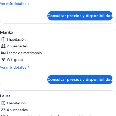
Tomoko
Más
Ver más detalles
detalles
de
Consultar precios y disponibilidad
Tomoko
Abrir
Un dormitorio con cama, escritorio y te
12
Mariko
todas
1 habitación
las
2 huéspedes
fotos
de
1 cama de matrimonio
Mariko
Wifi gratis
Más
Ver más detalles
detalles
de
Consultar precios y disponibilidad
Mariko
Abrir
Una habitación acogedora con un banc
10
Laura
todas
1 habitación
las
4 huéspedes
fotos