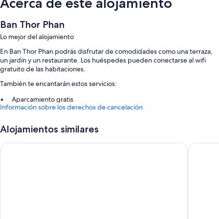
Acerca de este alojamiento
Ban Thor Phan
Lo mejor del alojamiento
En Ban Thor Phan podrás disfrutar de comodidades como una terraza,
un jardín y un restaurante. Los huéspedes pueden conectarse al wifi
gratuito de las habitaciones.
También te encantarán estos servicios:
Aparcamiento gratis
Información sobre los derechos de cancelación
Un servicio de recepción las 24 horas y asistencia turística y para la
compra de entradas
Alojamientos similares
Características de la habitación
Samprasob Resort
Phornpai
Todas las habitaciones en Ban Thor Phan disponen de características
que incluyen aire acondicionado y zonas de estar independientes,
además de otras comodidades, como wifi gratis y botellas de agua
gratuitas.
Además, otros de los servicios que encontrarás incluyen los siguientes:
Zonas de estar independientes, frigoríficos y hervidores eléctricos