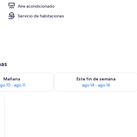
Aire acondicionado
Servicio de habitaciones
has
ago 10
isponibilidad para mañana, ago 10 - ago 11
Consulta la disponibilidad para este f
Mañana
Este fin de semana
go 10 - ago 11
ago 14 - ago 16
na mesita de noche, una lámpara colgante y dos cuadros en la pared.