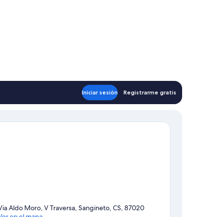
Iniciar sesión
Registrarme gratis
Via Aldo Moro, V Traversa, Sangineto, CS, 87020
Ver en el mapa