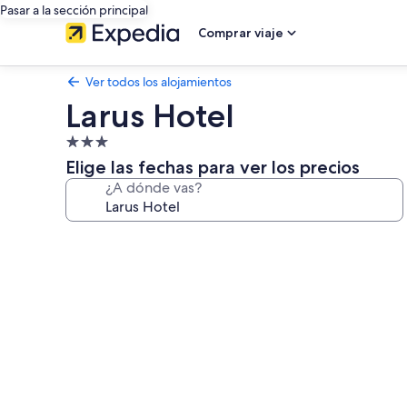
Pasar a la sección principal
Comprar viaje
Ver todos los alojamientos
Larus Hotel
Alojamiento
de
Elige las fechas para ver los precios
3.0 estrellas
¿A dónde vas?
Galería
de
imágenes
de
Larus
Hotel