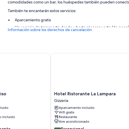
comodidades como un bar, los huéspedes también pueden conectarse
También te encantarán estos servicios:
Aparcamiento gratis
Un servicio de transporte desde y hasta el aeropuerto (de pago),
Información sobre los derechos de cancelación
Espacios sin humos
Características de la habitación
Todas las habitaciones en Larus Hotel ofrecen características que i
o
Hotel Ristorante La Lampara
comodidades como cajas fuertes y minibares.
Además, otros de los servicios de los que disfrutarás incluyen:
Baños con duchas y bidés
Televisiones de pantalla plana con canales por satélite
Balcones, frigoríficos y cunas gratuitas
Hotel
iso
Hotel Ristorante La Lampara
Ristorante
Gizzeria
La
luido
Aparcamiento incluido
Lampara
Wifi gratis
Gizzeria
 incluido
Restaurante
Aire acondicionado
9.4
nante
Excepcional