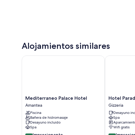
Alojamientos similares
Mediterraneo Palace Hotel
Hotel Paradis
Mediterraneo
Hotel
Mediterraneo Palace Hotel
Hotel Parad
Palace
Paradiso
Amantea
Gizzeria
Hotel
Gizzeria
Piscina
Desayuno inc
Amantea
Bañera de hidromasaje
Spa
Desayuno incluido
Aparcamiento
Spa
Wifi gratis
9.2
9.2
Impresionante
Impresio