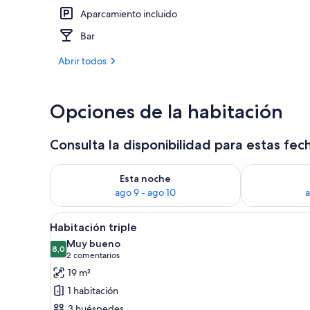
Aparcamiento incluido
Jardín
Bar
Abrir todos
Opciones de la habitación
Consulta la disponibilidad para estas fec
Consulta la disponibilidad para esta noche, ago 9 - 
Consulta la d
Esta noche
ago 9 - ago 10
a
Abrir
Un dormitorio con una cama, u
8
Habitación triple
todas
Muy bueno
las
8,0
8,0 de 10
(2 comentarios)
2 comentarios
fotos
19 m²
de
1 habitación
Habitación
3 huéspedes