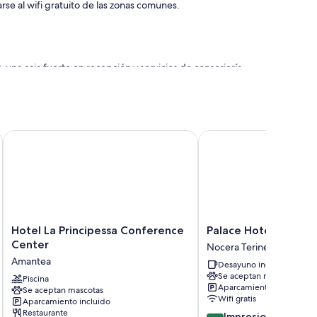
 al wifi gratuito de las zonas comunes.
 una caja fuerte en recepción y servicios de conserjería
ncluyen aire acondicionado y albornoces, además de
Hotel La Principessa Conference Center
Palace Hotel Una Nuov
Hotel
Palace
Hotel La Principessa Conference
Palace Hotel Una Nu
La
Hotel
Center
Nocera Terinese
Principessa
Una
Amantea
Desayuno incluido
Conference
Nuova
Se aceptan mascotas
Center
Piscina
Strada
Aparcamiento incluido
Se aceptan mascotas
Amantea
Nocera
Wifi gratis
Aparcamiento incluido
Terinese
Restaurante
9.0
Impresionante