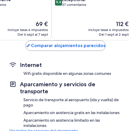
9,4
sobre
rios
37 comentarios
10,
,
Excepcional,
os
37 comentarios
El
El
69 €
112 €
precio
precio
incluye tasas e impuestos
incluye tasas e impuestos
actual
actual
Del 6 sept al 7 sept
Del 1 sept al 2 sept
es
es
de
de
Comparar alojamientos parecidos
69 €
112 €
Internet
Wifi gratis disponible en algunas zonas comunes
Aparcamiento y servicios de
transporte
Servicio de transporte al aeropuerto (ida y vuelta) de
pago
Aparcamiento sin asistencia gratis en las instalaciones
Aparcamiento sin asistencia limitado en las
instalaciones
Ver todos los servicios del alojamiento