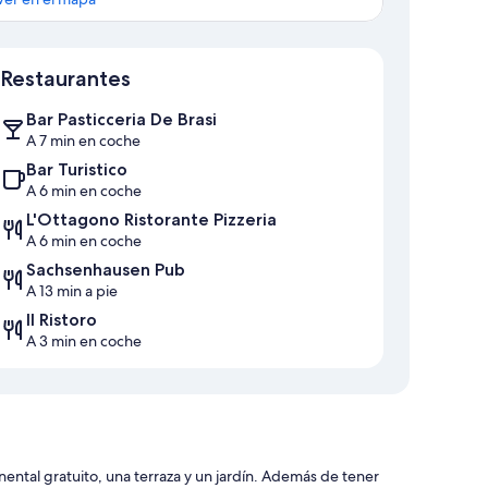
Mapa
Restaurantes
Bar Pasticceria De Brasi
A 7 min en coche
Bar Turistico
A 6 min en coche
L'Ottagono Ristorante Pizzeria
A 6 min en coche
Sachsenhausen Pub
A 13 min a pie
Il Ristoro
A 3 min en coche
ental gratuito, una terraza y un jardín. Además de tener