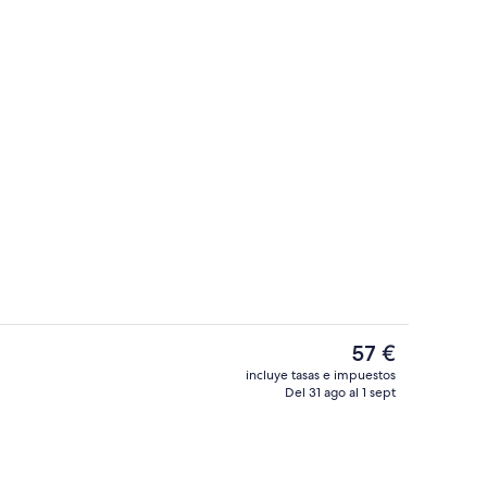
Bar (en el alojamiento)
El
57 €
precio
incluye tasas e impuestos
actual
Del 31 ago al 1 sept
Interior
es
de
57 €