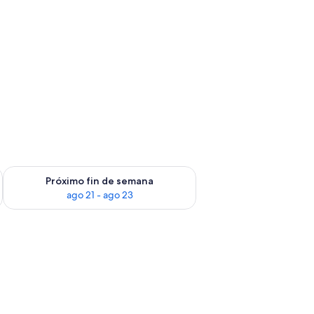
in de semana, ago 14 - ago 16
Consulta la disponibilidad para el próximo fin de semana, ago
Próximo fin de semana
ago 21 - ago 23