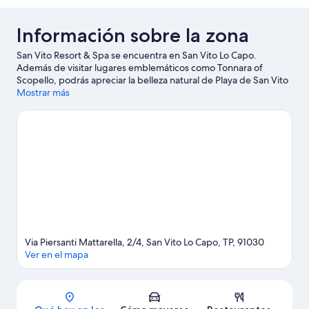
Información sobre la zona
San Vito Resort & Spa se encuentra en San Vito Lo Capo.
Además de visitar lugares emblemáticos como Tonnara of
Scopello, podrás apreciar la belleza natural de Playa de San Vito
Lo Capo o Reserva Natural Zingaro. Centro Cultural Expositivo
Mostrar más
del Mármol y Heladería Artesanal también merecen la pena.
Ver
guía de viaje de San Vito Lo Capo
Ver más complejos turísticos en San Vito Lo Capo
Via Piersanti Mattarella, 2/4, San Vito Lo Capo, TP, 91030
Ver en el mapa
Mapa