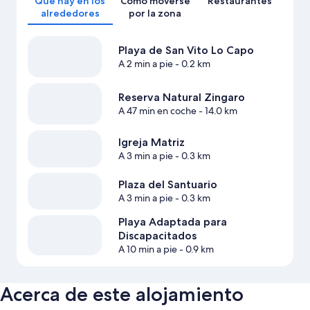
Qué hay en los
Cómo moverse
Restaurantes
alrededores
por la zona
Playa de San Vito Lo Capo
A 2 min a pie
- 0.2 km
Reserva Natural Zingaro
A 47 min en coche
- 14.0 km
Igreja Matriz
A 3 min a pie
- 0.3 km
Plaza del Santuario
A 3 min a pie
- 0.3 km
Playa Adaptada para
Discapacitados
A 10 min a pie
- 0.9 km
Acerca de este alojamiento