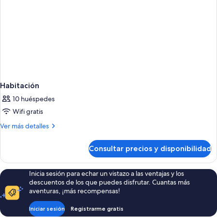
Habitación
10 huéspedes
Wifi gratis
Más
Ver más detalles
detalles
de
Consultar precios y disponibilidad
Habitación
Inicia sesión para echar un vistazo a las ventajas y los
descuentos de los que puedes disfrutar. Cuantas más
aventuras, ¡más recompensas!
Iniciar sesión
Registrarme gratis