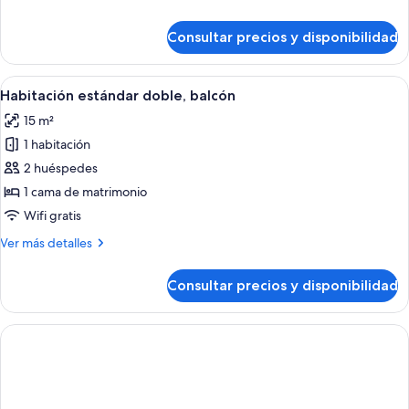
detalles
de
Consultar precios y disponibilidad
Habitación
estándar
doble
Abrir
Una habitación de hotel moderna con u
1
Habitación estándar doble, balcón
todas
15 m²
las
1 habitación
fotos
de
2 huéspedes
Habitación
1 cama de matrimonio
estándar
Wifi gratis
doble,
Más
Ver más detalles
balcón
detalles
de
Consultar precios y disponibilidad
Habitación
estándar
doble,
balcón