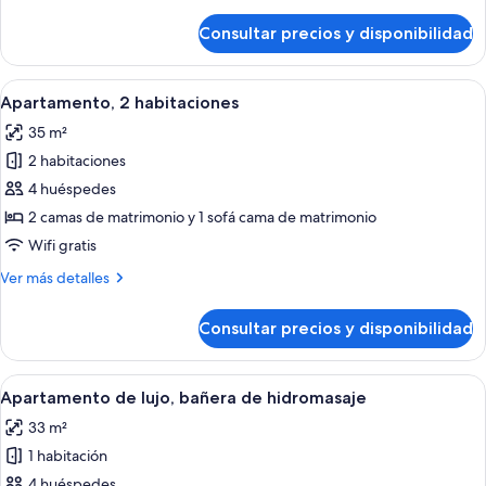
detalles
de
Consultar precios y disponibilidad
Apartamento
clásico
Abrir
Un dormitorio moderno con una cama gra
1
Apartamento, 2 habitaciones
todas
35 m²
las
2 habitaciones
fotos
de
4 huéspedes
Apartamento,
2 camas de matrimonio y 1 sofá cama de matrimonio
2
Wifi gratis
habitaciones
Más
Ver más detalles
detalles
de
Consultar precios y disponibilidad
Apartamento,
2
habitaciones
Abrir
Una terraza en la azotea con un jacuzzi
1
Apartamento de lujo, bañera de hidromasaje
todas
33 m²
las
1 habitación
fotos
de
4 huéspedes