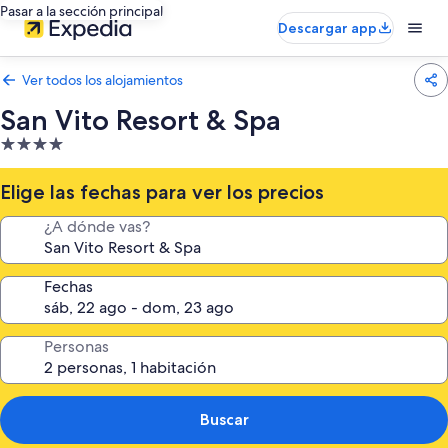
Pasar a la sección principal
Descargar app
Ver todos los alojamientos
San Vito Resort & Spa
Alojamiento
de
4.0 estrellas
Elige las fechas para ver los precios
¿A dónde vas?
Fechas
Personas
Buscar