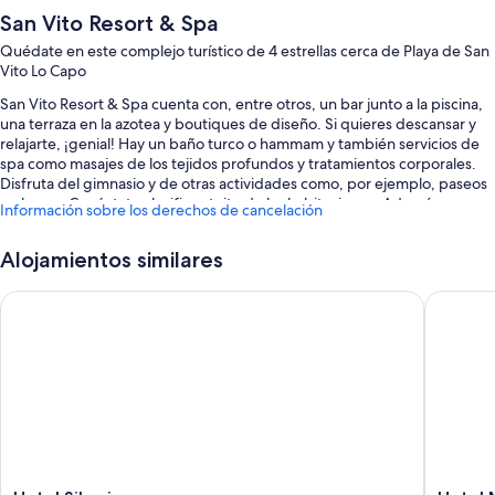
San Vito Resort & Spa
Quédate en este complejo turístico de 4 estrellas cerca de Playa de San
Vito Lo Capo
San Vito Resort & Spa cuenta con, entre otros, un bar junto a la piscina,
una terraza en la azotea y boutiques de diseño. Si quieres descansar y
relajarte, ¡genial! Hay un baño turco o hammam y también servicios de
spa como masajes de los tejidos profundos y tratamientos corporales.
Disfruta del gimnasio y de otras actividades como, por ejemplo, paseos
en barco. Conéctate al wifi gratuito de las habitaciones. Además,
Información sobre los derechos de cancelación
tendrás comodidades como servicio de tintorería y 2 bares.
También podrás disfrutar de otros servicios, como:
Alojamientos similares
Una piscina al aire libre con tumbonas y sombrillas
Hotel Sikania
Hotel Mi
Desayuno bufé (de pago), aparcamiento (de pago) y un punto de
recarga para coches
Toallas de playa, un servicio de recepción las 24 horas y una reserva
natural
Consigna de equipaje, sombrillas y personal multilingüe
Características de la habitación
Todas las habitaciones en San Vito Resort & Spa tienen características
Hotel
Hotel