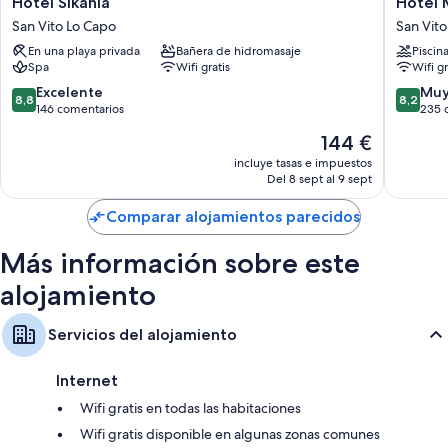
Hotel Sikania
Hotel 
que incluyen sábanas de alta calidad y cartas de almohadas, además de
Sikania
Mira
San Vito Lo Capo
San Vito
ciertas comodidades adicionales, como wifi gratis y aire acondicionado.
San
Spiaggi
En una playa privada
Bañera de hidromasaje
Piscin
Vito
San
Además, otros de los servicios que encontrarás en todas las
Spa
Wifi gratis
Wifi gr
Lo
Vito
habitaciones incluyen los siguientes:
Capo
Lo
8.8
8.2
Excelente
Muy
8,8
8,2
Capo
sobre
sobre
146 comentarios
235 
Baños compartidos con duchas y secadores de pelo
10,
10,
El
144 €
Frigoríficos pequeños, hervidores eléctricos y calefacción
Excelente,
Muy
precio
146 comentarios
bueno,
incluye tasas e impuestos
actual
Del 8 sept al 9 sept
235 com
es
de
Comparar alojamientos parecidos
144 €
Más información sobre este
alojamiento
Servicios del alojamiento
Internet
Wifi gratis en todas las habitaciones
Wifi gratis disponible en algunas zonas comunes