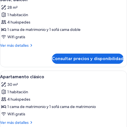
todas
vistas
28 m²
al
las
patio
1 habitación
fotos
de
4 huéspedes
Suite,
1 cama de matrimonio y 1 sofá cama doble
balcón
Wifi gratis
Más
Ver más detalles
detalles
de
Consultar precios y disponibilidad
Suite,
balcón
Abrir
Cocina moderna con armarios blancos,
1
Apartamento clásico
todas
30 m²
las
1 habitación
fotos
de
4 huéspedes
Apartamento
1 cama de matrimonio y 1 sofá cama de matrimonio
clásico
Wifi gratis
Más
Ver más detalles