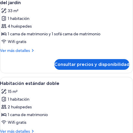
todas
al
del jardín
mar
las
33 m²
fotos
1 habitación
de
4 huéspedes
Apartamento
de
1 cama de matrimonio y 1 sofá cama de matrimonio
lujo,
Wifi gratis
bañera
Más
Ver más detalles
de
detalles
hidromasaje,
de
Consultar precios y disponibilidad
Apartamento
en
de
la
lujo,
Abrir
Una habitación de hotel moderna con 
zona
1
bañera
Habitación estándar doble
todas
de
del
15 m²
hidromasaje,
las
jardín
en
1 habitación
fotos
la
de
2 huéspedes
zona
Habitación
del
1 cama de matrimonio
jardín
estándar
Wifi gratis
doble
Más
Ver más detalles