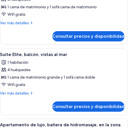
Apartamento
1 cama de matrimonio y 1 sofá cama de matrimonio
de
Wifi gratis
lujo,
Más
Ver más detalles
bañera
detalles
de
de
Consultar precios y disponibilidad
Apartamento
hidromasaje
de
lujo,
Abrir
Habitación de hotel moderna con una c
1
bañera
Suite Elite, balcón, vistas al mar
todas
de
1 habitación
hidromasaje
las
4 huéspedes
fotos
de
1 cama de matrimonio grande y 1 sofá cama doble
Suite
Wifi gratis
Elite,
Más
Ver más detalles
balcón,
detalles
vistas
de
Consultar precios y disponibilidad
Suite
al
Elite,
mar
balcón,
Abrir
Una terraza de madera con hidromasaje,
1
vistas
Apartamento de lujo, bañera de hidromasaje, en la zona