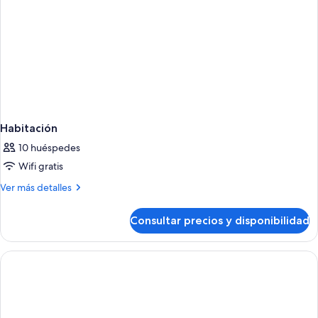
Habitación
10 huéspedes
Wifi gratis
Más
Ver más detalles
detalles
de
Consultar precios y disponibilidad
Habitación