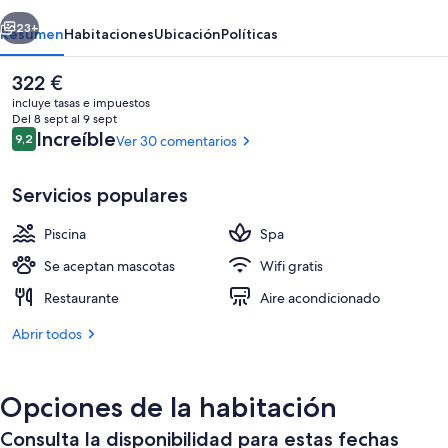
&
erior
Siguiente
Spa
23+
Resumen
Habitaciones
Ubicación
Políticas
El
322 €
precio
incluye tasas e impuestos
actual
Del 8 sept al 9 sept
es
Comentarios
Increíble
9,2
Ver 30 comentarios
9,2 de 10
de
322 €
Servicios populares
Piscina
Spa
Una piscina al aire libre (de 10:00 a 1
Se aceptan mascotas
Wifi gratis
Restaurante
Aire acondicionado
Abrir todos
Opciones de la habitación
Consulta la disponibilidad para estas fechas