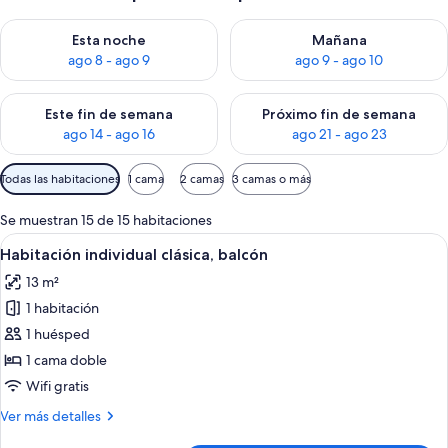
Consulta la disponibilidad para esta noche, ago 8 - ago 9
Consulta la disponibilidad pa
Esta noche
Mañana
ago 8 - ago 9
ago 9 - ago 10
Consulta la disponibilidad para este fin de semana, ago 14 - a
Consulta la disponibilidad par
Este fin de semana
Próximo fin de semana
ago 14 - ago 16
ago 21 - ago 23
Filtros
Todas las habitaciones
1 cama
2 camas
3 camas o más
disponibles
para
Se muestran 15 de 15 habitaciones
las
Abrir
Habitación de hotel con cama, escritor
1
Habitación individual clásica, balcón
habitaciones
todas
13 m²
las
1 habitación
fotos
de
1 huésped
Habitación
1 cama doble
individual
Wifi gratis
clásica,
Más
Ver más detalles
balcón
detalles