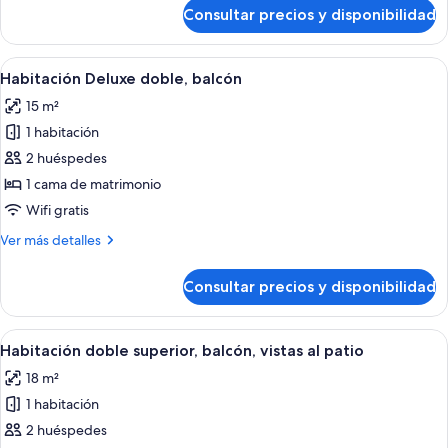
de
Consultar precios y disponibilidad
Habitación
individual
clásica,
Abrir
Un dormitorio moderno con una cama 
2
balcón
Habitación Deluxe doble, balcón
todas
15 m²
las
1 habitación
fotos
de
2 huéspedes
Habitación
1 cama de matrimonio
Deluxe
Wifi gratis
doble,
Más
Ver más detalles
balcón
detalles
de
Consultar precios y disponibilidad
Habitación
Deluxe
doble,
Abrir
Un dormitorio moderno con una cama gr
1
balcón
Habitación doble superior, balcón, vistas al patio
todas
18 m²
las
1 habitación
fotos
de
2 huéspedes