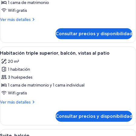
Habitación
1 cama de matrimonio
doble
Wifi gratis
superior,
Más
Ver más detalles
balcón,
detalles
vistas
de
Consultar precios y disponibilidad
Habitación
al
doble
patio
superior,
Abrir
Habitación de hotel con cama, un silló
1
balcón,
Habitación triple superior, balcón, vistas al patio
todas
vistas
20 m²
al
las
patio
1 habitación
fotos
de
3 huéspedes
Habitación
1 cama de matrimonio y 1 cama individual
triple
Wifi gratis
superior,
Más
Ver más detalles
balcón,
detalles
vistas
de
Consultar precios y disponibilidad
Habitación
al
triple
patio
superior,
Abrir
Una habitación de hotel moderna con 
3
balcón,
Suite, balcón