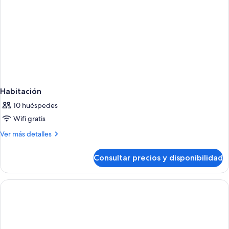
Habitación
10 huéspedes
Wifi gratis
Más
Ver más detalles
detalles
de
Consultar precios y disponibilidad
Habitación