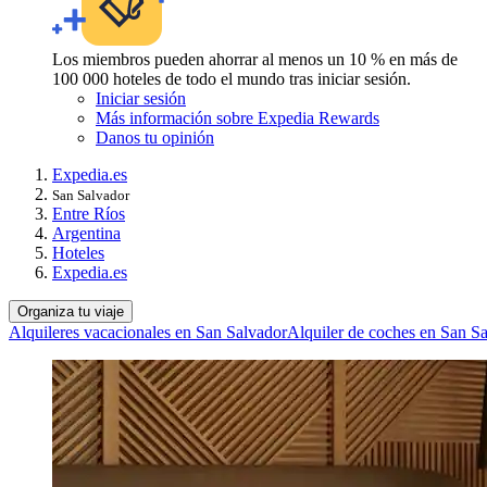
Los miembros pueden ahorrar al menos un 10 % en más de
100 000 hoteles de todo el mundo tras iniciar sesión.
Iniciar sesión
Más información sobre Expedia Rewards
Danos tu opinión
Expedia.es
San Salvador
Entre Ríos
Argentina
Hoteles
Expedia.es
Organiza tu viaje
Alquileres vacacionales en San Salvador
Alquiler de coches en San S