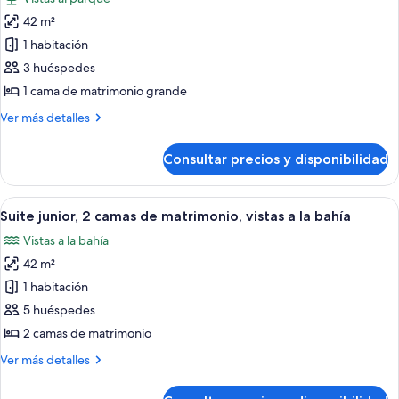
matrimonio
las
la
grande,
42 m²
fotos
bahía
vistas
de
1 habitación
a
Suite
la
3 huéspedes
bahía
junior,
1 cama de matrimonio grande
1
Más
Ver más detalles
cama
detalles
de
de
Consultar precios y disponibilidad
Suite
matrimonio
junior,
grande,
1
Abrir
Habitación de hotel con dos camas, un 
vistas
5
cama
Suite junior, 2 camas de matrimonio, vistas a la bahía
todas
al
de
Vistas a la bahía
matrimonio
las
parque
grande,
42 m²
fotos
vistas
de
1 habitación
al
Suite
parque
5 huéspedes
junior,
2 camas de matrimonio
2
Más
Ver más detalles
camas
detalles
de
de