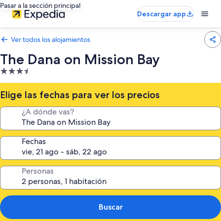
Pasar a la sección principal
Descargar app
Ver todos los alojamientos
The Dana on Mission Bay
Alojamiento
de
3.5 estrellas
Elige las fechas para ver los precios
¿A dónde vas?
Fechas
Personas
Buscar