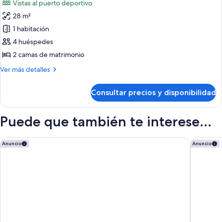
Vistas al puerto deportivo
lanai
fotos
28 m²
de
1 habitación
Habitación
estándar,
4 huéspedes
2
2 camas de matrimonio
camas
Más
Ver más detalles
de
detalles
matrimonio,
de
Consultar precios y disponibilidad
Habitación
vistas
estándar,
al
2
Puede que también te interese...
puerto
camas
de
deportivo
matrimonio,
Courtyard by Marriott San Diego Sorrento Valley
Hilton G
Anuncio
Anuncio
vistas
al
puerto
deportivo