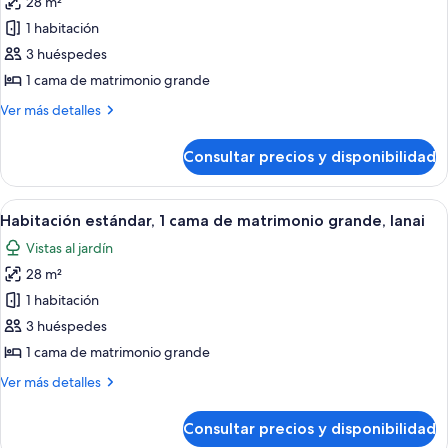
28 m²
matrimonio
las
Shower)
grande
1 habitación
fotos
(Roll
de
3 huéspedes
In
Habitación
Shower)
1 cama de matrimonio grande
estándar,
Más
Ver más detalles
1
detalles
cama
de
Consultar precios y disponibilidad
Habitación
de
estándar,
matrimonio
1
Abrir
Habitación estándar, 1 cama de matrimon
grande
8
cama
Habitación estándar, 1 cama de matrimonio grande, lanai
todas
de
Vistas al jardín
matrimonio
las
grande
28 m²
fotos
de
1 habitación
Habitación
3 huéspedes
estándar,
1 cama de matrimonio grande
1
Más
Ver más detalles
cama
detalles
de
de
Consultar precios y disponibilidad
Habitación
matrimonio