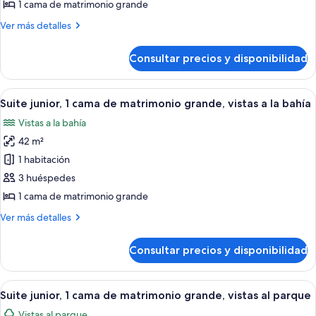
1
1 cama de matrimonio grande
cama
Más
Ver más detalles
de
detalles
matrimonio
de
Consultar precios y disponibilidad
Suite
grande,
junior,
accesible
1
Abrir
Habitación de hotel con una cama grand
para
7
cama
Suite junior, 1 cama de matrimonio grande, vistas a la bahía
todas
de
personas
Vistas a la bahía
matrimonio
las
con
grande,
42 m²
fotos
discapacidad
accesible
de
1 habitación
para
Suite
personas
3 huéspedes
con
junior,
1 cama de matrimonio grande
discapacidad
1
Más
Ver más detalles
cama
detalles
de
de
Consultar precios y disponibilidad
Suite
matrimonio
junior,
grande,
1
Abrir
Habitación de hotel con una cama gran
vistas
5
cama
Suite junior, 1 cama de matrimonio grande, vistas al parque
todas
a
de
Vistas al parque