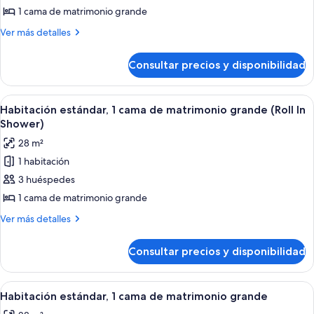
estándar,
1 cama de matrimonio grande
1
Más
Ver más detalles
cama
detalles
de
de
Consultar precios y disponibilidad
Habitación
matrimonio
estándar,
grande,
1
Abrir
Habitación estándar, 1 cama de matrimo
5
accesible
cama
Habitación estándar, 1 cama de matrimonio grande (Roll In
todas
de
para
Shower)
matrimonio
las
personas
28 m²
grande,
fotos
con
accesible
1 habitación
de
para
discapacidad
3 huéspedes
Habitación
personas
con
estándar,
1 cama de matrimonio grande
discapacidad
1
Más
Ver más detalles
cama
detalles
de
de
Consultar precios y disponibilidad
Habitación
matrimonio
estándar,
grande
1
Abrir
Habitación de hotel con una cama grand
4
(Roll
cama
Habitación estándar, 1 cama de matrimonio grande
todas
de
In