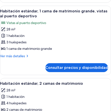
estándar,
grande,
1
Abrir
Habitación estándar, 1 cama de matrimo
lanai
6
cama
Habitación estándar, 1 cama de matrimonio grande, vistas
todas
de
al puerto deportivo
matrimonio
las
Vistas al puerto deportivo
grande,
fotos
lanai
28 m²
de
1 habitación
Habitación
estándar,
3 huéspedes
1
1 cama de matrimonio grande
cama
Más
Ver más detalles
de
detalles
matrimonio
de
Consultar precios y disponibilidad
Habitación
grande,
estándar,
vistas
1
Abrir
Habitación estándar, 2 camas de matrim
al
4
cama
Habitación estándar, 2 camas de matrimonio
todas
de
puerto
28 m²
matrimonio
las
deportivo
grande,
1 habitación
fotos
vistas
de
4 huéspedes
al
Habitación
puerto
2 camas de matrimonio