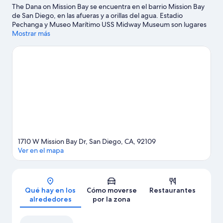
The Dana on Mission Bay se encuentra en el barrio Mission Bay
de San Diego, en las afueras y a orillas del agua. Estadio
Pechanga y Museo Marítimo USS Midway Museum son lugares
fundamentales para los aficionados a la cultura; y para unas
Mostrar más
vacaciones más activas, puedes acercarte a Puerto de San Diego
y Terminal de cruceros B Street. ¿Te apetece disfrutar de un
evento especial? Puedes buscar el calendario de Estadio Petco
Park. Intenta sacar tiempo para pasar por Waterfront Park, que
también merece la pena. Tendrás la oportunidad de disfrutar
del agua realizando actividades como submarinismo o
esnórquel, pero también podrás vivir grandes aventuras
practicando el paracaidismo o las rutas a pie o en bicicleta en las
inmediaciones. Los huéspedes destacan la ubicación céntrica de
este hotel.
Ver guía de viaje de San Diego
1710 W Mission Bay Dr, San Diego, CA, 92109
Ver en el mapa
Mapa
Qué hay en los
Cómo moverse
Restaurantes
alrededores
por la zona