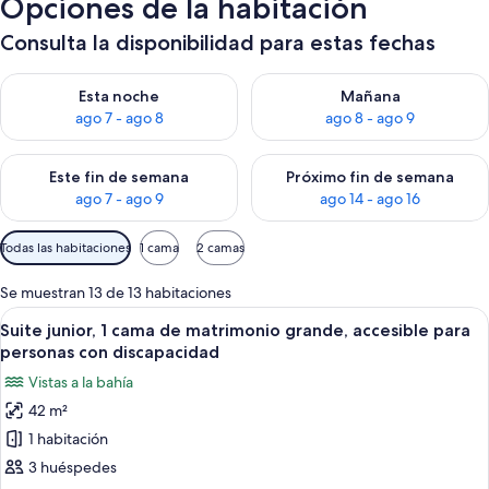
Opciones de la habitación
Consulta la disponibilidad para estas fechas
Consulta la disponibilidad para esta noche, ago 7 - ago 8
Consulta la disponibilidad pa
Esta noche
Mañana
ago 7 - ago 8
ago 8 - ago 9
Consulta la disponibilidad para este fin de semana, ago 7 - ag
Consulta la disponibilidad par
Este fin de semana
Próximo fin de semana
ago 7 - ago 9
ago 14 - ago 16
Filtros
Todas las habitaciones
1 cama
2 camas
disponibles
para
Se muestran 13 de 13 habitaciones
las
Abrir
Habitación de hotel con una cama grand
5
Suite junior, 1 cama de matrimonio grande, accesible para
habitaciones
todas
personas con discapacidad
las
Vistas a la bahía
fotos
42 m²
de
1 habitación
Suite
junior,
3 huéspedes