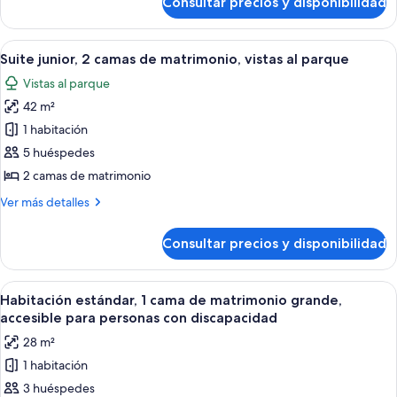
Consultar precios y disponibilidad
Suite
matrimonio,
junior,
vistas
2
Abrir
Habitación de hotel con dos camas, un 
a
5
camas
Suite junior, 2 camas de matrimonio, vistas al parque
todas
la
de
Vistas al parque
matrimonio,
las
bahía
vistas
42 m²
fotos
a
de
1 habitación
la
Suite
bahía
5 huéspedes
junior,
2 camas de matrimonio
2
Más
Ver más detalles
camas
detalles
de
de
Consultar precios y disponibilidad
Suite
matrimonio,
junior,
vistas
2
Abrir
Habitación estándar, 1 cama de matrimo
al
5
camas
Habitación estándar, 1 cama de matrimonio grande,
todas
parque
de
accesible para personas con discapacidad
matrimonio,
las
28 m²
vistas
fotos
al
1 habitación
de
parque
3 huéspedes
Habitación