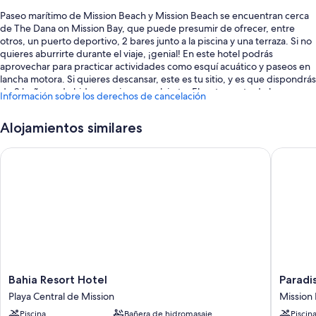
Paseo marítimo de Mission Beach y Mission Beach se encuentran cerca
de The Dana on Mission Bay, que puede presumir de ofrecer, entre
otros, un puerto deportivo, 2 bares junto a la piscina y una terraza. Si no
quieres aburrirte durante el viaje, ¡genial! En este hotel podrás
aprovechar para practicar actividades como esquí acuático y paseos en
lancha motora. Si quieres descansar, este es tu sitio, y es que dispondrás
de 2 bañeras de hidromasaje para relajarte. El restaurante de las
Información sobre los derechos de cancelación
instalaciones (Firefly Eatery & Bar) dispone de cocina californiana y
ofrece desayuno, almuerzo, cena y platos ligeros y cuenta con vistas a la
Alojamientos similares
piscina. Disfruta del gimnasio y de otras actividades como, por ejemplo,
kayak. Los huéspedes también pueden disfrutar de comodidades como
Bahia Resort Hotel
Paradise
un brasero de jardín, un jardín y servicio de tintorería.
Estos son algunos otros servicios de este hotel:
Piscina climatizada con tumbonas
Desayuno a la carta (de pago), aparcamiento (de pago) y 2 piscinas
al aire libre
Servicio de registro de salida exprés, un ascensor y equipo para
deportes acuáticos
Bahia
Paradise
Bahia Resort Hotel
Paradi
Una sala de ordenadores, motos de agua en las instalaciones y un
Resort
Point
servicio de recepción las 24 horas
Playa Central de Mission
Mission
Hotel
Resort
Los huéspedes hablan muy bien de aspectos como el hecho de que
Piscina
Bañera de hidromasaje
Piscin
Playa
&