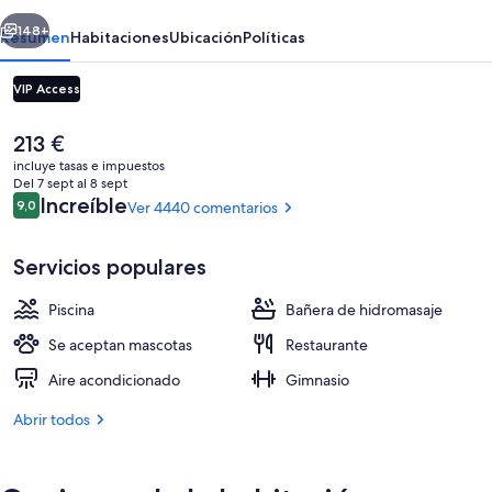
Mission
erior
Siguiente
Bay
148+
Resumen
Habitaciones
Ubicación
Políticas
VIP Access
El
213 €
precio
incluye tasas e impuestos
actual
Del 7 sept al 8 sept
es
Comentarios
Increíble
9,0
Ver 4440 comentarios
9,0 de 10
de
213 €
Servicios populares
2 piscinas al aire libre, una piscina cl
Piscina
Bañera de hidromasaje
Se aceptan mascotas
Restaurante
Aire acondicionado
Gimnasio
Abrir todos