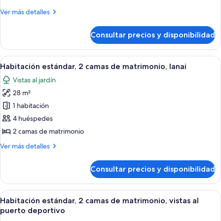
deportivo
estándar,
Más
Ver más detalles
2
detalles
camas
de
Consultar precios y disponibilidad
Habitación
de
estándar,
matrimonio
2
Abrir
Habitación estándar, 2 camas de matrimo
8
camas
Habitación estándar, 2 camas de matrimonio, lanai
todas
de
Vistas al jardín
matrimonio
las
28 m²
fotos
de
1 habitación
Habitación
4 huéspedes
estándar,
2 camas de matrimonio
2
Más
Ver más detalles
camas
detalles
de
de
Consultar precios y disponibilidad
Habitación
matrimonio,
estándar,
lanai
2
Abrir
Habitación estándar, 2 camas de matrimo
5
camas
Habitación estándar, 2 camas de matrimonio, vistas al
todas
de
puerto deportivo
matrimonio,
las