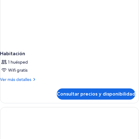
al
parque
(Petco
Park
View)
Habitación
1 huésped
Wifi gratis
Más
Ver más detalles
detalles
de
Consultar precios y disponibilidad
Habitación