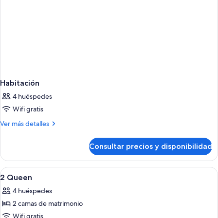
Habitación
4 huéspedes
Wifi gratis
Más
Ver más detalles
detalles
de
Consultar precios y disponibilidad
Habitación
Abrir
Ropa de cama de alta calidad, caja fuer
3
2 Queen
todas
4 huéspedes
las
2 camas de matrimonio
fotos
de
Wifi gratis