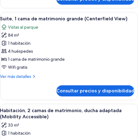
Suite,
adaptada
1
(Mobility
cama
Abrir
Una cocina moderna con una isla centra
Accessible)
2
de
Suite, 1 cama de matrimonio grande (Centerfield View)
todas
matrimonio
Vistas al parque
grande,
las
ducha
84 m²
fotos
adaptada
de
1 habitación
(Mobility
Suite,
Accessible)
4 huéspedes
1
1 cama de matrimonio grande
cama
Wifi gratis
de
Más
Ver más detalles
matrimonio
detalles
grande
de
Consultar precios y disponibilidad
(Centerfield
Suite,
1
View)
cama
Abrir
Una cocina moderna con una isla centra
2
de
Habitación, 2 camas de matrimonio, ducha adaptada
todas
matrimonio
(Mobility Accessible)
grande
las
33 m²
(Centerfield
fotos
View)
1 habitación
de