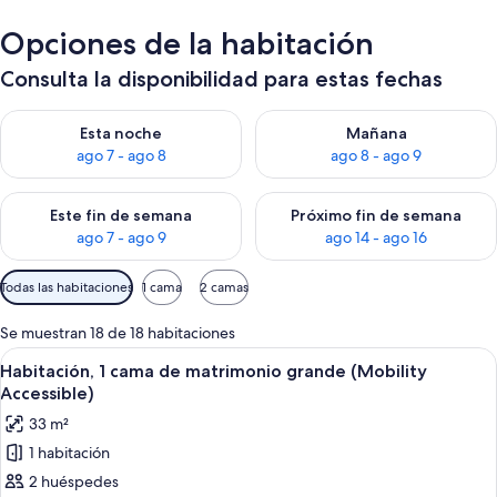
Opciones de la habitación
Consulta la disponibilidad para estas fechas
Consulta la disponibilidad para esta noche, ago 7 - ago 8
Consulta la disponibilidad pa
Esta noche
Mañana
ago 7 - ago 8
ago 8 - ago 9
Consulta la disponibilidad para este fin de semana, ago 7 - ag
Consulta la disponibilidad par
Este fin de semana
Próximo fin de semana
ago 7 - ago 9
ago 14 - ago 16
Filtros
Todas las habitaciones
1 cama
2 camas
disponibles
para
Se muestran 18 de 18 habitaciones
las
Abrir
Una cocina moderna con una isla centra
2
Habitación, 1 cama de matrimonio grande (Mobility
habitaciones
todas
Accessible)
las
33 m²
fotos
1 habitación
de
2 huéspedes
Habitación,