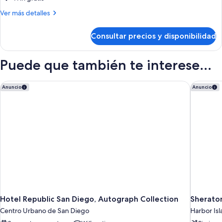
2
Más
Ver más detalles
Queen
detalles
de
Consultar precios y disponibilidad
2
Queen
Puede que también te interese...
Hotel Republic San Diego, Autograph Collection
Sheraton
Anuncio
Anuncio
Hotel Republic San Diego, Autograph Collection
Sherato
Centro Urbano de San Diego
Harbor Is