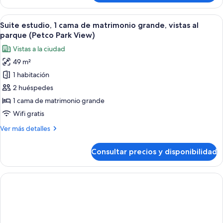
2
camas
Abrir
Una cocina moderna con una isla centra
2
de
Suite estudio, 1 cama de matrimonio grande, vistas al
todas
matrimonio
parque (Petco Park View)
las
Vistas a la ciudad
fotos
49 m²
de
1 habitación
Suite
estudio,
2 huéspedes
1
1 cama de matrimonio grande
cama
Wifi gratis
de
Más
Ver más detalles
matrimonio
detalles
grande,
de
Consultar precios y disponibilidad
Suite
vistas
estudio,
al
1
parque
cama
(Petco
de
matrimonio
Park
grande,
View)
vistas