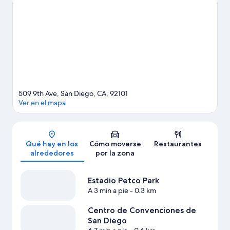
cultural a tus vacaciones, visita The Rady Shell at Jacobs Park y
Museo Marítimo USS Midway Museum. ¿Te apetece disfrutar
de un evento especial? Puedes consultar el calendario de
Estadio Petco Park. Intenta sacar tiempo para pasar por
Zoológico de San Diego, que también es una muy buena
opción. Anímate a realizar actividades al aire libre como las rutas
a pie o en bicicleta o la escalada en roca, y aprovecha que
dispones de alquiler de ciclomotores en las inmediaciones para
recorrer San Diego.
Ver guía de viaje de San Diego
509 9th Ave, San Diego, CA, 92101
Ver en el mapa
Mapa
Qué hay en los
Cómo moverse
Restaurantes
alrededores
por la zona
Estadio Petco Park
A 3 min a pie
- 0.3 km
Centro de Convenciones de
San Diego