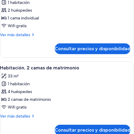
(Gaslamp
1 habitación
fotos
View)
de
2 huéspedes
Habitación
1 cama individual
Wifi gratis
Más
Ver más detalles
detalles
de
Consultar precios y disponibilidad
Habitación
Abrir
Una cocina moderna con una isla centra
2
Habitación, 2 camas de matrimonio
todas
33 m²
las
1 habitación
fotos
de
4 huéspedes
Habitación,
2 camas de matrimonio
2
Wifi gratis
camas
Más
Ver más detalles
de
detalles
matrimonio
de
Consultar precios y disponibilidad
Habitación,