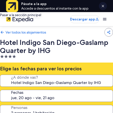
Pásate a la app
Accede a descuentos al instante con la app
Pasar a la sección principal
Descargar app
Ver todos los alojamientos
Hotel Indigo San Diego-Gaslamp
Quarter by IHG
Alojamiento
de
4.0 estrellas
Elige las fechas para ver los precios
¿A dónde vas?
Fechas
Personas