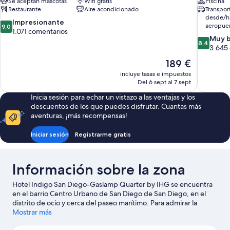
Se aceptan mascotas
Wifi gratis
Piscina
Restaurante
Aire acondicionado
Transpor
desde/ha
9.0
Impresionante
aeropue
9,0
sobre
1.071 comentarios
8.4
Muy 
10,
8,4
sobre
3.645
Impresionante,
10,
1.071 comentarios
El
189 €
Muy
precio
incluye tasas e impuestos
bueno,
actual
Del 6 sept al 7 sept
3.645 com
es
Inicia sesión para echar un vistazo a las ventajas y los
de
descuentos de los que puedes disfrutar. Cuantas más
189 €
aventuras, ¡más recompensas!
Iniciar sesión
Registrarme gratis
Información sobre la zona
Hotel Indigo San Diego-Gaslamp Quarter by IHG se encuentra
en el barrio Centro Urbano de San Diego de San Diego, en el
distrito de ocio y cerca del paseo marítimo. Para admirar la
belleza natural de esta región, nada como Parque cultural
Mostrar más
Balboa Park y Playa de Coronado. Si prefieres dar un toque