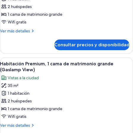
fotos
vistas
de
2 huéspedes
a
Habitación,
la
1 cama de matrimonio grande
ciudad
1
Wifi gratis
cama
Más
Ver más detalles
de
detalles
matrimonio
de
Consultar precios y disponibilidad
Habitación,
grande
1
cama
Abrir
Una cocina moderna con una isla centra
2
de
Habitación Premium, 1 cama de matrimonio grande
todas
matrimonio
(Gaslamp View)
grande
las
Vistas a la ciudad
fotos
35 m²
de
1 habitación
Habitación
Premium,
2 huéspedes
1
1 cama de matrimonio grande
cama
Wifi gratis
de
Más
Ver más detalles
matrimonio
detalles