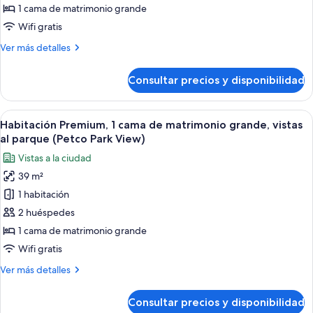
1
1 cama de matrimonio grande
cama
Wifi gratis
de
Más
Ver más detalles
matrimonio
detalles
grande
de
Consultar precios y disponibilidad
Habitación,
(Mobility
1
Accessible)
cama
Abrir
Una cocina moderna con una isla centra
2
de
Habitación Premium, 1 cama de matrimonio grande, vistas
todas
matrimonio
al parque (Petco Park View)
grande
las
Vistas a la ciudad
(Mobility
fotos
Accessible)
39 m²
de
1 habitación
Habitación
Premium,
2 huéspedes
1
1 cama de matrimonio grande
cama
Wifi gratis
de
Más
Ver más detalles
matrimonio
detalles
grande,
de
Consultar precios y disponibilidad
Habitación
vistas