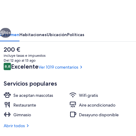
Indigo
San
Diego-
erior
Siguiente
Gaslamp
10+
Resumen
Habitaciones
Ubicación
Políticas
Quarter
El
200 €
by
precio
incluye tasas e impuestos
IHG
actual
Del 12 ago al 13 ago
es
Comentarios
Excelente
8,8
Ver 1019 comentarios
8,8 de 10
de
200 €
Servicios populares
Se aceptan mascotas
Wifi gratis
Punto de interés
Restaurante
Aire acondicionado
Gimnasio
Desayuno disponible
Abrir todos