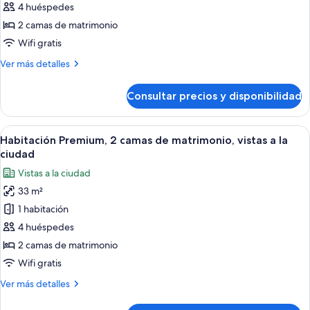
4 huéspedes
Habitación,
2
2 camas de matrimonio
camas
Wifi gratis
de
Más
Ver más detalles
matrimonio,
detalles
ducha
de
Consultar precios y disponibilidad
Habitación,
adaptada
2
(Mobility
camas
Abrir
Una cocina moderna con una isla centra
Accessible)
2
de
Habitación Premium, 2 camas de matrimonio, vistas a la
todas
matrimonio,
ciudad
ducha
las
Vistas a la ciudad
adaptada
fotos
(Mobility
33 m²
de
Accessible)
1 habitación
Habitación
Premium,
4 huéspedes
2
2 camas de matrimonio
camas
Wifi gratis
de
Más
Ver más detalles
matrimonio,
detalles
vistas
de