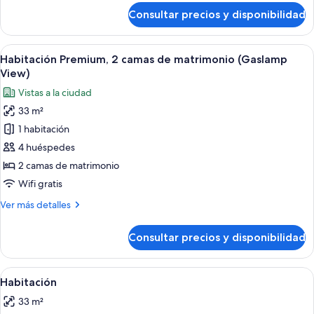
grande
de
Consultar precios y disponibilidad
Habitación
(Gaslamp
Premium,
View)
1
Abrir
Una cocina moderna con una isla centra
2
cama
Habitación Premium, 2 camas de matrimonio (Gaslamp
todas
de
View)
matrimonio
las
Vistas a la ciudad
grande
fotos
(Gaslamp
33 m²
de
View)
1 habitación
Habitación
Premium,
4 huéspedes
2
2 camas de matrimonio
camas
Wifi gratis
de
Más
Ver más detalles
matrimonio
detalles
(Gaslamp
de
Consultar precios y disponibilidad
Habitación
View)
Premium,
2
Abrir
Una cocina moderna con una isla centra
2
camas
Habitación
todas
de
33 m²
matrimonio
las