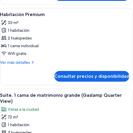
Premium,
al
1
Abrir
Una cocina moderna con una isla centra
parque
2
cama
Habitación Premium
todas
(Petco
de
33 m²
matrimonio
las
Park
grande,
1 habitación
fotos
View)
vistas
de
2 huéspedes
al
Habitación
parque
1 cama individual
(Petco
Premium
Wifi gratis
Park
View)
Más
Ver más detalles
detalles
de
Consultar precios y disponibilidad
Habitación
Premium
Abrir
Una cocina moderna con una isla centra
2
Suite, 1 cama de matrimonio grande (Gaslamp Quarter
todas
View)
las
Vistas a la ciudad
fotos
72 m²
de
1 habitación
Suite,
1
4 huéspedes