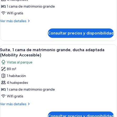
cama
1 cama de matrimonio grande
de
Wifi gratis
matrimonio
Más
Ver más detalles
grande
detalles
(Gaslamp
de
Consultar precios y disponibilidad
Suite,
Quarter
1
View)
cama
Abrir
Una cocina moderna con una isla centra
2
de
Suite, 1 cama de matrimonio grande, ducha adaptada
todas
matrimonio
(Mobility Accessible)
grande
las
Vistas al parque
(Gaslamp
fotos
Quarter
89 m²
de
View)
1 habitación
Suite,
1
4 huéspedes
cama
1 cama de matrimonio grande
de
Wifi gratis
matrimonio
Más
Ver más detalles
grande,
detalles
ducha
de
Consultar precios y disponibilidad