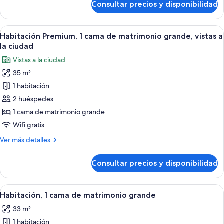
Consultar precios y disponibilidad
Habitación
a
Premium,
la
2
Abrir
Una cocina moderna con una isla centra
ciudad
2
camas
Habitación Premium, 1 cama de matrimonio grande, vistas a
todas
de
la ciudad
matrimonio,
las
Vistas a la ciudad
vistas
fotos
a
35 m²
de
la
1 habitación
Habitación
ciudad
Premium,
2 huéspedes
1
1 cama de matrimonio grande
cama
Wifi gratis
de
Más
Ver más detalles
matrimonio
detalles
grande,
de
Consultar precios y disponibilidad
Habitación
vistas
Premium,
a
1
Abrir
Una cocina moderna con una isla centra
la
2
cama
Habitación, 1 cama de matrimonio grande
todas
ciudad
de
33 m²
matrimonio
las
grande,
1 habitación