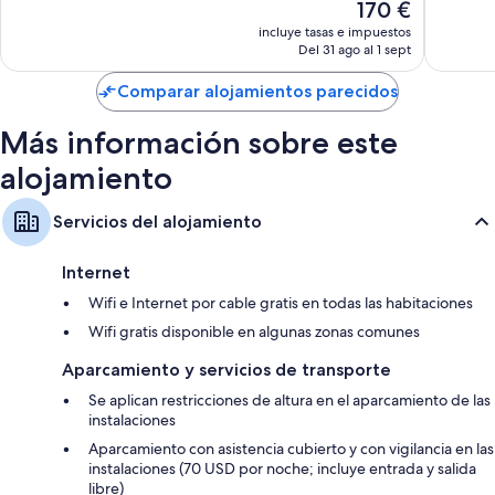
El
170 €
Además, otros servicios de los que disfrutarás incluyen los siguientes:
Urbano
2.476 c
Impresionante,
precio
de
1.368 comentarios
incluye tasas e impuestos
Baños con duchas con efecto de lluvia y artículos de higiene
actual
San
Del 31 ago al 1 sept
personal de diseño
es
Diego
de
Comparar alojamientos parecidos
Televisiones LCD de 55 pulgadas con canales premium
170 €
Armarios o roperos, reciclaje y cafeteras y teteras
Más información sobre este
alojamiento
Servicios del alojamiento
Internet
Wifi e Internet por cable gratis en todas las habitaciones
Wifi gratis disponible en algunas zonas comunes
Aparcamiento y servicios de transporte
Se aplican restricciones de altura en el aparcamiento de las
instalaciones
Aparcamiento con asistencia cubierto y con vigilancia en las
instalaciones (70 USD por noche; incluye entrada y salida
libre)