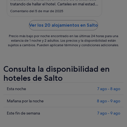
ago
tratando de hallar el hotel. Carteles en mal estado.
al
camino destruído. Un disgusto. Miedo terrible. El
Comentario del 5 de mar de 2025
10
restaurante dejaba mucho que desear. Postres
ago
mal preparados. El primer día nos cobraron los
huevos revueltos ..."
Ver los 20 alojamientos en Salto
Precio más bajo por noche encontrado en las últimas 24 horas para una
estancia de 1 noche y 2 adultos. Los precios y la disponibilidad están
sujetos a cambios. Pueden aplicarse términos y condiciones adicionales.
Consulta la disponibilidad en
hoteles de Salto
Comprueba
Esta noche
7 ago - 8 ago
los
precios
Comprueba
Mañana por la noche
8 ago - 9 ago
en
los
Salto
precios
Comprueba
Este fin de semana
7 ago - 9 ago
para
en
los
esta
Salto
precios