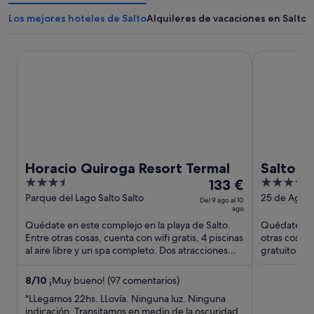
Los mejores hoteles de Salto
Alquileres de vacaciones en Salto
Horacio Quiroga Resort Termal
Salto Hotel
Horacio Quiroga Resort Termal
Salto H
3.5
El
3.5
133 €
out
precio
out
Parque del Lago Salto Salto
25 de Agosto
Del 9 ago al 10
ago
of
es
of
Quédate en este complejo en la playa de Salto.
Quédate en 
5
de
5
Entre otras cosas, cuenta con wifi gratis, 4 piscinas
otras cosas,
133 €
al aire libre y un spa completo. Dos atracciones
gratuito y p
por
turísticas ...
turísticas po
noche
8
/
10
¡Muy bueno! (97 comentarios)
del
"LLegamos 22hs. LLovía. Ninguna luz. Ninguna
9
indicación. Transitamos en medio de la oscuridad