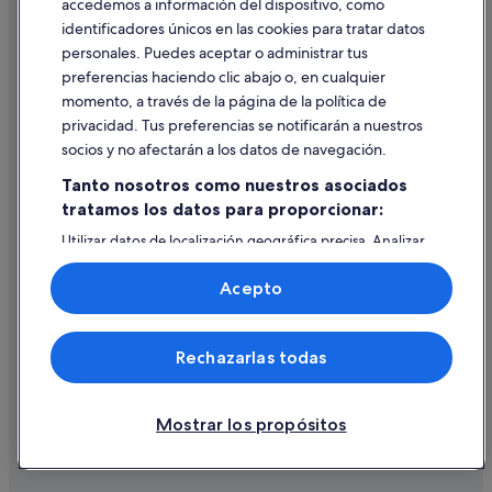
accedemos a información del dispositivo, como
identificadores únicos en las cookies para tratar datos
Ayuda
personales. Puedes aceptar o administrar tus
Ayuda
preferencias haciendo clic abajo o, en cualquier
momento, a través de la página de la política de
Cancelar un vuelo
privacidad. Tus preferencias se notificarán a nuestros
Cancelar una reserva de hotel o de un alquiler vacacional
socios y no afectarán a los datos de navegación.
Plazos de reembolso
Tanto nosotros como nuestros asociados
tratamos los datos para proporcionar:
Utilizar un cupón de Expedia
Utilizar datos de localización geográfica precisa. Analizar
Documentos para viajes internacionales
activamente las características del dispositivo para su
identificación. Almacenar la información en un dispositivo
Acepto
y/o acceder a ella. Publicidad y contenido personalizados,
medición de publicidad y contenido, investigación de
audiencia y desarrollo de servicios.
© 2026 Expedia, Inc., una empresa de Expedia Group. Todos los
Rechazarlas todas
Lista de asociados (proveedores)
derechos reservados. Expedia y el logotipo de Expedia son marcas
comerciales o marcas comerciales registradas de Expedia, Inc.
Vacationspot, S.L., Agencia de Viajes, I-AV-0000631.3.
Mostrar los propósitos