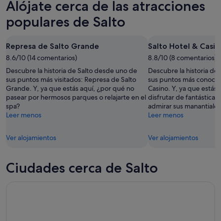
Alójate cerca de las atracciones
noche,
para
en
7
mañana
Salto
populares de Salto
ago
por
para
-
la
este
Represa de Salto Grande
Salto Hotel & Casin
8
noche,
fin
ago
8.6/10 (14 comentarios)
8
8.8/10 (8 comentarios)
de
ago
semana,
Descubre la historia de Salto desde uno de
Descubre la historia de
-
7
sus puntos más visitados: Represa de Salto
sus puntos más conocido
Grande. Y, ya que estás aquí, ¿por qué no
Casino. Y, ya que estás
9
ago
pasear por hermosos parques o relajarte en el
disfrutar de fantásticas
ago
-
spa?
admirar sus manantiale
9
Leer menos
Leer menos
ago
Ver alojamientos
Ver alojamientos
Ciudades cerca de Salto