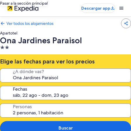
Pasar a la sección principal
Descargar app
Ver todos los alojamientos
Apartotel
Ona Jardines Paraisol
Alojamiento
de
2.0 estrellas
Elige las fechas para ver los precios
¿A dónde vas?
Fechas
Personas
Buscar