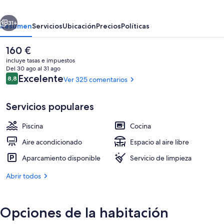
erior
Siguiente
31+
Resumen
Servicios
Ubicación
Precios
Políticas
El
160 €
precio
incluye tasas e impuestos
actual
Del 30 ago al 31 ago
es
Comentarios
Excelente
8,8
Ver 325 comentarios
8,8 de 10
de
160 €
Servicios populares
Piscina
Cocina
Una piscina al aire libre de temporada
Aire acondicionado
Espacio al aire libre
Aparcamiento disponible
Servicio de limpieza
Abrir todos
Opciones de la habitación