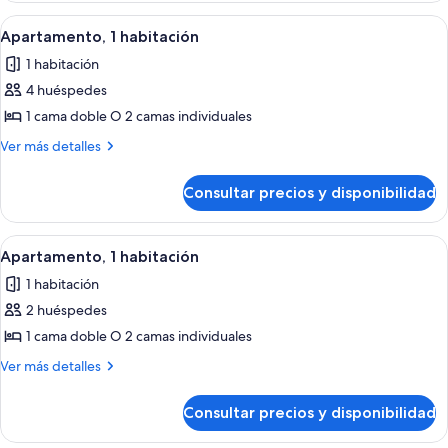
habitación
Abrir
Habitación de hotel con cama, mesita 
11
Apartamento, 1 habitación
todas
1 habitación
las
4 huéspedes
fotos
de
1 cama doble O 2 camas individuales
Apartamento,
Más
Ver más detalles
1
detalles
de
habitación
Consultar precios y disponibilidad
Apartamento,
1
habitación
Abrir
Habitación de hotel con cama, mesita 
11
Apartamento, 1 habitación
todas
1 habitación
las
2 huéspedes
fotos
de
1 cama doble O 2 camas individuales
Apartamento,
Más
Ver más detalles
1
detalles
de
habitación
Consultar precios y disponibilidad
Apartamento,
1