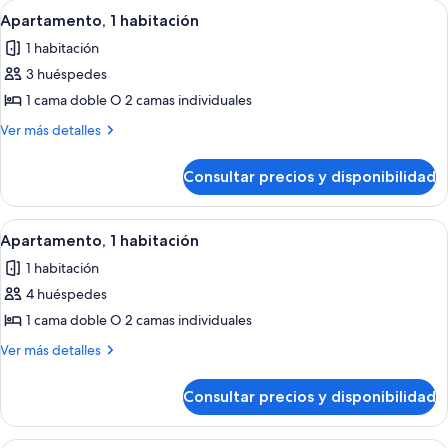
Abrir
Habitación de hotel con cama, mesita 
11
Apartamento, 1 habitación
todas
1 habitación
las
3 huéspedes
fotos
de
1 cama doble O 2 camas individuales
Apartamento,
Más
Ver más detalles
1
detalles
de
habitación
Consultar precios y disponibilidad
Apartamento,
1
habitación
Abrir
Habitación de hotel con cama, mesita 
10
Apartamento, 1 habitación
todas
1 habitación
las
4 huéspedes
fotos
de
1 cama doble O 2 camas individuales
Apartamento,
Más
Ver más detalles
1
detalles
de
habitación
Consultar precios y disponibilidad
Apartamento,
1
habitación
Habitación de hotel con cama, mesita 