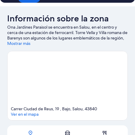
Información sobre la zona
Ona Jardines Paraisol se encuentra en Salou, en el centro y
cerca de una estación de ferrocarril. Torre Vella y Villa romana de
Barenys son algunos de los lugares emblemáticos de la región,
donde también puedes acercarte a Puerto de Tarragona y Club
Mostrar más
Náutico Salou si buscas unas vacaciones activas. Parque
temático PortAventura World y Bosc Aventura Salou también
merecen la pena. Descubre todas las actividades acuáticas que
podrás hacer en la zona, como esquí acuático, windsurf o vela;
además, tendrás ocasión de disfrutar de la naturaleza al aire libre
con opciones como las rutas a pie o en bicicleta.
Ver guía de
viaje de Salou
Ver más apartoteles en Salou
Carrer Ciudad de Reus, 19 , Bajo, Salou, 43840
Ver en el mapa
Mapa