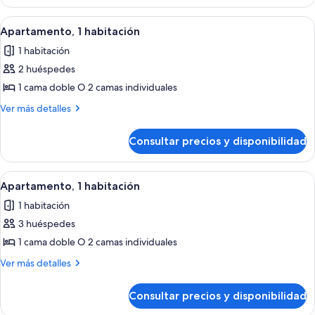
1
habitación
Abrir
Habitación de hotel con cama, mesita 
11
Apartamento, 1 habitación
todas
1 habitación
las
2 huéspedes
fotos
de
1 cama doble O 2 camas individuales
Apartamento,
Más
Ver más detalles
1
detalles
de
habitación
Consultar precios y disponibilidad
Apartamento,
1
habitación
Abrir
Habitación de hotel con cama, mesita 
11
Apartamento, 1 habitación
todas
1 habitación
las
3 huéspedes
fotos
de
1 cama doble O 2 camas individuales
Apartamento,
Más
Ver más detalles
1
detalles
de
habitación
Consultar precios y disponibilidad
Apartamento,
1