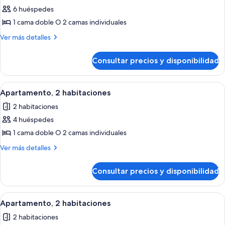
6 huéspedes
fotos
de
1 cama doble O 2 camas individuales
Apartamento,
Más
Ver más detalles
2
detalles
de
habitaciones
Consultar precios y disponibilidad
Apartamento,
2
habitaciones
Abrir
Tabla de planchar con plancha, cunas
14
Apartamento, 2 habitaciones
todas
2 habitaciones
las
4 huéspedes
fotos
de
1 cama doble O 2 camas individuales
Apartamento,
Más
Ver más detalles
2
detalles
de
habitaciones
Consultar precios y disponibilidad
Apartamento,
2
habitaciones
Abrir
Tabla de planchar con plancha, cunas
14
Apartamento, 2 habitaciones
todas
2 habitaciones
las