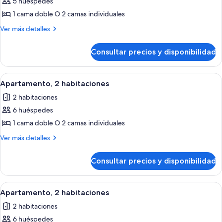
5 huéspedes
fotos
de
1 cama doble O 2 camas individuales
Apartamento,
Más
Ver más detalles
2
detalles
de
habitaciones
Consultar precios y disponibilidad
Apartamento,
2
habitaciones
Abrir
Tabla de planchar con plancha, cunas
14
Apartamento, 2 habitaciones
todas
2 habitaciones
las
6 huéspedes
fotos
de
1 cama doble O 2 camas individuales
Apartamento,
Más
Ver más detalles
2
detalles
de
habitaciones
Consultar precios y disponibilidad
Apartamento,
2
habitaciones
Abrir
Tabla de planchar con plancha, cunas
14
Apartamento, 2 habitaciones
todas
2 habitaciones
las
6 huéspedes
fotos