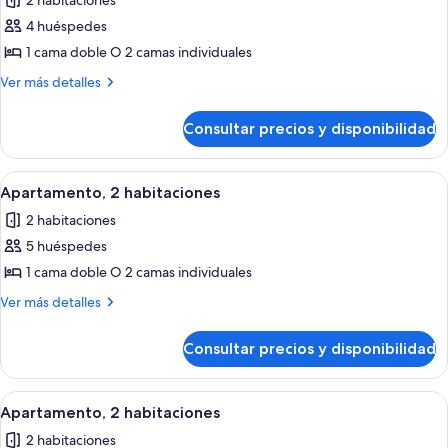
2 habitaciones
las
4 huéspedes
fotos
de
1 cama doble O 2 camas individuales
Apartamento,
Más
Ver más detalles
2
detalles
de
habitaciones
Consultar precios y disponibilidad
Apartamento,
2
habitaciones
Abrir
Tabla de planchar con plancha, cunas
14
Apartamento, 2 habitaciones
todas
2 habitaciones
las
5 huéspedes
fotos
de
1 cama doble O 2 camas individuales
Apartamento,
Más
Ver más detalles
2
detalles
de
habitaciones
Consultar precios y disponibilidad
Apartamento,
2
habitaciones
Abrir
Tabla de planchar con plancha, cunas
14
Apartamento, 2 habitaciones
todas
2 habitaciones
las