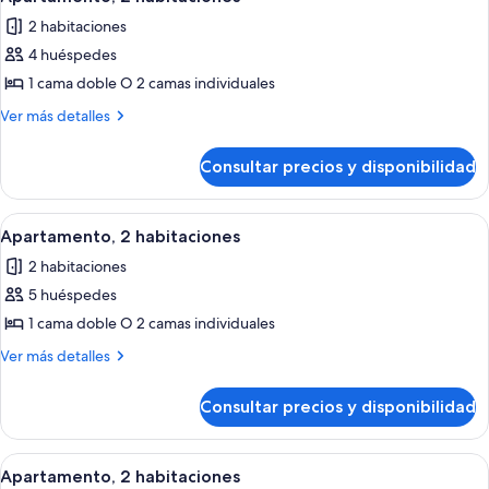
todas
2 habitaciones
las
4 huéspedes
fotos
de
1 cama doble O 2 camas individuales
Apartamento,
Más
Ver más detalles
2
detalles
de
habitaciones
Consultar precios y disponibilidad
Apartamento,
2
habitaciones
Abrir
Tabla de planchar con plancha, cunas
14
Apartamento, 2 habitaciones
todas
2 habitaciones
las
5 huéspedes
fotos
de
1 cama doble O 2 camas individuales
Apartamento,
Más
Ver más detalles
2
detalles
de
habitaciones
Consultar precios y disponibilidad
Apartamento,
2
habitaciones
Abrir
Tabla de planchar con plancha, cunas
14
Apartamento, 2 habitaciones