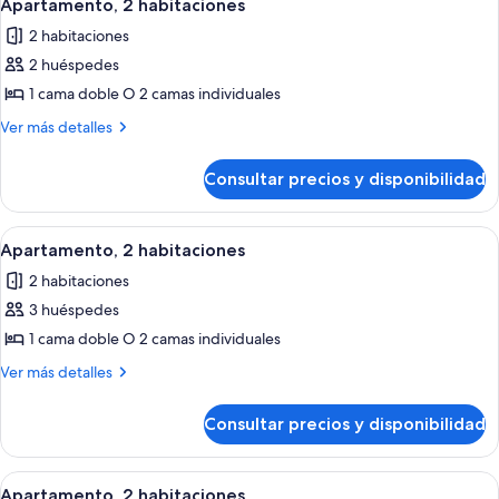
14
Apartamento, 2 habitaciones
todas
2 habitaciones
las
2 huéspedes
fotos
de
1 cama doble O 2 camas individuales
Apartamento,
Más
Ver más detalles
2
detalles
de
habitaciones
Consultar precios y disponibilidad
Apartamento,
2
habitaciones
Abrir
Tabla de planchar con plancha, cunas
14
Apartamento, 2 habitaciones
todas
2 habitaciones
las
3 huéspedes
fotos
de
1 cama doble O 2 camas individuales
Apartamento,
Más
Ver más detalles
2
detalles
de
habitaciones
Consultar precios y disponibilidad
Apartamento,
2
habitaciones
Abrir
Tabla de planchar con plancha, cunas
14
Apartamento, 2 habitaciones