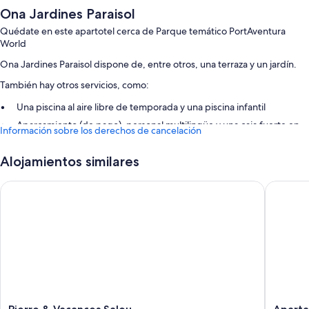
Ona Jardines Paraisol
Quédate en este apartotel cerca de Parque temático PortAventura
World
Ona Jardines Paraisol dispone de, entre otros, una terraza y un jardín.
También hay otros servicios, como:
Una piscina al aire libre de temporada y una piscina infantil
Aparcamiento (de pago), personal multilingüe y una caja fuerte en
Información sobre los derechos de cancelación
recepción
Un ascensor, espacios sin humos y asistencia turística y para la
Alojamientos similares
compra de entradas
Pierre & Vacances Salou
Apartame
Características de la habitación
Las 56 habitaciones brindan características que incluyen aire
acondicionado, por no mencionar comodidades tales como cajas
fuertes y botellas de agua gratuitas.
Además, otros servicios de los que disfrutarás incluyen:
Bidés, duchas y bañeras combinadas y secadores de pelo
Televisiones de pantalla plana de 30 pulgadas con canales por
Pierre
Apartam