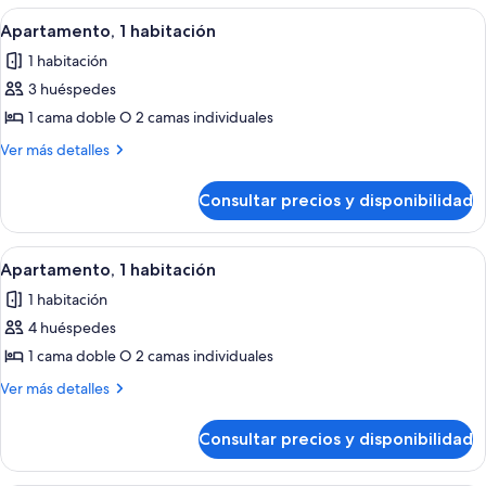
habitación
Abrir
Habitación de hotel con cama, mesita 
11
Apartamento, 1 habitación
todas
1 habitación
las
3 huéspedes
fotos
de
1 cama doble O 2 camas individuales
Apartamento,
Más
Ver más detalles
1
detalles
de
habitación
Consultar precios y disponibilidad
Apartamento,
1
habitación
Abrir
Habitación de hotel con cama, mesita 
11
Apartamento, 1 habitación
todas
1 habitación
las
4 huéspedes
fotos
de
1 cama doble O 2 camas individuales
Apartamento,
Más
Ver más detalles
1
detalles
de
habitación
Consultar precios y disponibilidad
Apartamento,
1
habitación