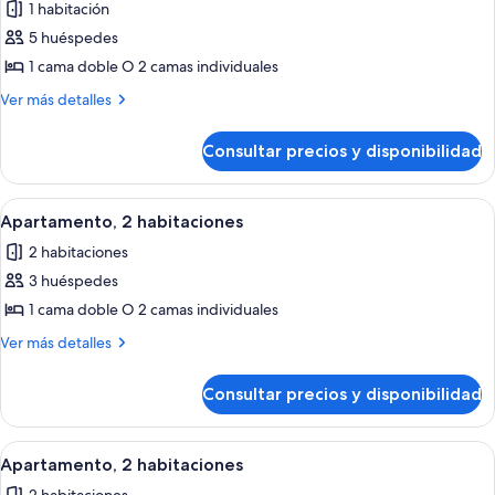
1 habitación
las
5 huéspedes
fotos
de
1 cama doble O 2 camas individuales
Apartamento,
Más
Ver más detalles
2
detalles
de
habitaciones
Consultar precios y disponibilidad
Apartamento,
2
habitaciones
Abrir
Tabla de planchar con plancha, cunas
14
Apartamento, 2 habitaciones
todas
2 habitaciones
las
3 huéspedes
fotos
de
1 cama doble O 2 camas individuales
Apartamento,
Más
Ver más detalles
2
detalles
de
habitaciones
Consultar precios y disponibilidad
Apartamento,
2
habitaciones
Abrir
Tabla de planchar con plancha, cunas
14
Apartamento, 2 habitaciones
todas