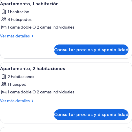
Abrir
10
Apartamento, 1 habitación
todas
1 habitación
las
4 huéspedes
fotos
de
1 cama doble O 2 camas individuales
Apartamento,
Más
Ver más detalles
1
detalles
de
habitación
Consultar precios y disponibilidad
Apartamento,
1
habitación
Abrir
Tabla de planchar con plancha, cunas
14
Apartamento, 2 habitaciones
todas
2 habitaciones
las
1 huésped
fotos
de
1 cama doble O 2 camas individuales
Apartamento,
Más
Ver más detalles
2
detalles
de
habitaciones
Consultar precios y disponibilidad
Apartamento,
2
habitaciones
Abrir
Tabla de planchar con plancha, cunas