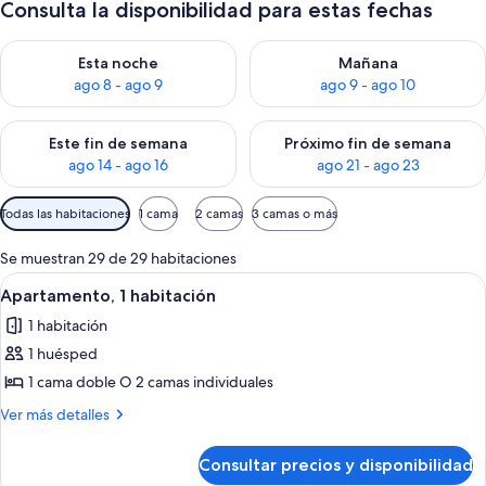
Consulta la disponibilidad para estas fechas
Consulta la disponibilidad para esta noche, ago 8 - ago 9
Consulta la disponibilidad pa
Esta noche
Mañana
ago 8 - ago 9
ago 9 - ago 10
Consulta la disponibilidad para este fin de semana, ago 14 - a
Consulta la disponibilidad par
Este fin de semana
Próximo fin de semana
ago 14 - ago 16
ago 21 - ago 23
Filtros
Todas las habitaciones
1 cama
2 camas
3 camas o más
disponibles
para
Se muestran 29 de 29 habitaciones
las
Abrir
Habitación de hotel con cama, mesita 
11
Apartamento, 1 habitación
habitaciones
todas
1 habitación
las
1 huésped
fotos
de
1 cama doble O 2 camas individuales
Apartamento,
Más
Ver más detalles
1
detalles
de
habitación
Consultar precios y disponibilidad
Apartamento,