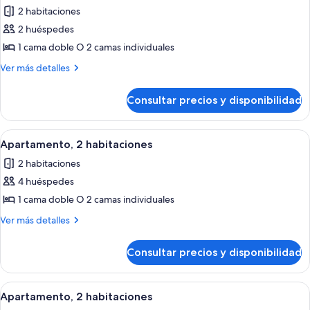
todas
2 habitaciones
las
2 huéspedes
fotos
de
1 cama doble O 2 camas individuales
Apartamento,
Más
Ver más detalles
2
detalles
de
habitaciones
Consultar precios y disponibilidad
Apartamento,
2
habitaciones
Abrir
Tabla de planchar con plancha, cunas
14
Apartamento, 2 habitaciones
todas
2 habitaciones
las
4 huéspedes
fotos
de
1 cama doble O 2 camas individuales
Apartamento,
Más
Ver más detalles
2
detalles
de
habitaciones
Consultar precios y disponibilidad
Apartamento,
2
habitaciones
Abrir
Tabla de planchar con plancha, cunas
14
Apartamento, 2 habitaciones
todas