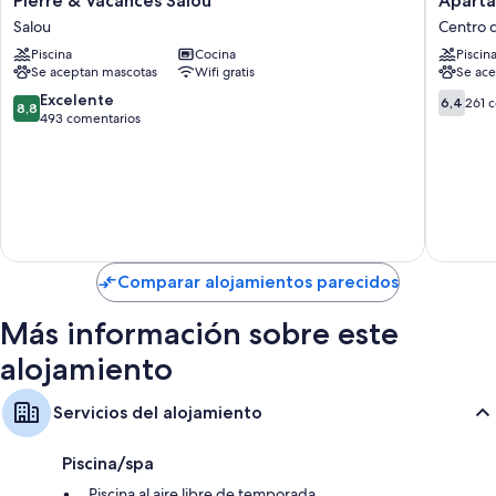
Pierre & Vacances Salou
Aparta
satélite
&
Los
Salou
Centro 
Balcones, cocinas y frigoríficos
Vacances
Peces
Piscina
Cocina
Piscin
Salou
Rentalm
Se aceptan mascotas
Wifi gratis
Se ace
Salou
Centro
de
8.8
6.4
Excelente
6,4
261 
8,8
Salou
sobre
sobre
493 comentarios
10,
10,
Excelente,
261 com
493 comentarios
Comparar alojamientos parecidos
Más información sobre este
alojamiento
Servicios del alojamiento
Piscina/spa
Piscina al aire libre de temporada