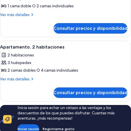
de
1 cama doble O 2 camas individuales
Apartamento,
Más
Ver más detalles
2
detalles
de
habitaciones
Consultar precios y disponibilidad
Apartamento,
2
habitaciones
Abrir
Tabla de planchar con plancha, cunas
14
Apartamento, 2 habitaciones
todas
2 habitaciones
las
3 huéspedes
fotos
de
2 camas dobles O 4 camas individuales
Apartamento,
Más
Ver más detalles
2
detalles
de
habitaciones
Consultar precios y disponibilidad
Apartamento,
2
habitaciones
Inicia sesión para echar un vistazo a las ventajas y los
descuentos de los que puedes disfrutar. Cuantas más
aventuras, ¡más recompensas!
Iniciar sesión
Registrarme gratis