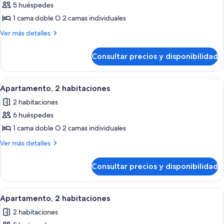
5 huéspedes
fotos
de
1 cama doble O 2 camas individuales
Apartamento,
Más
Ver más detalles
2
detalles
de
habitaciones
Consultar precios y disponibilidad
Apartamento,
2
habitaciones
Abrir
Tabla de planchar con plancha, cunas
14
Apartamento, 2 habitaciones
todas
2 habitaciones
las
6 huéspedes
fotos
de
1 cama doble O 2 camas individuales
Apartamento,
Más
Ver más detalles
2
detalles
de
habitaciones
Consultar precios y disponibilidad
Apartamento,
2
habitaciones
Abrir
Tabla de planchar con plancha, cunas
14
Apartamento, 2 habitaciones
todas
2 habitaciones
las