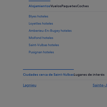
Alojamientos
Vuelos
Paquetes
Coches
Blyes hoteles
Loyettes hoteles
Amberieu-En-Bugey hoteles
Moifond hoteles
Saint-Vulbas hoteles
Pusignan hoteles
Meximieux hoteles
Lancin hoteles
Sainte-Croix hoteles
Ciudades cerca de Saint-Vulbas
Lugares de interés
Hoteles cerca de Sitio arqueológico de Larina
Lagnieu
Sainte-J
Tignieu-Jameyzieu hoteles
Campings de caravanas en Jons
Villebois hoteles