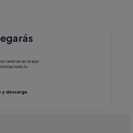
legarás
or reservar en la app.
estionas todo tu
o y descarga