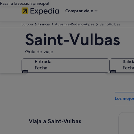
Pasar a la sección principal
Comprar viaje
Europa
Francia
Auvernia-Ródano-Alpes
Saint-Vulbas
Saint-Vulbas
Guía de viaje
Entrada
Salid
Fecha
Fech
Ver mapa
Los mejor
Bio Mo
Viaja a Saint-Vulbas