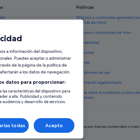
as
Políticas
aña
Términos y condiciones generales (e
reservas de Vrbo)
España
Términos y condiciones de Vrbo
cidad
vacacionales España
Accesibilidad
 viaje a España
 a información del dispositivo,
Privacidad
tos en España
sonales. Puedes aceptar o administrar
Cookies
ravés de la página de la política de
 coches en España
o afectarán a los datos de navegación.
Condiciones de uso
lojamientos
os datos para proporcionar:
Información legal/contacto
 las características del dispositivo para
Pautas sobre el contenido y cómo de
eder a ella. Publicidad y contenido
contenido
 audiencia y desarrollo de servicios.
rlas todas
Acepto
hos reservados. Expedia y el logotipo de Expedia son marcas comerciales o marcas 