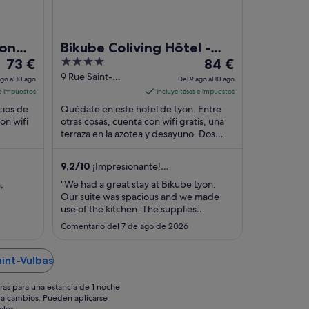
yon
Bikube Coliving Hôtel -
El
4
El
u
73 €
Lyon Centre Lumière
84 €
precio
out
precio
9 Rue Saint-
ago al 10 ago
Del 9 ago al 10 ago
Théodore Lyon
es
of
es
 e impuestos
incluye tasas e impuestos
Rhône
de
5
de
cios de
Quédate en este hotel de Lyon. Entre
73 €
84 €
on wifi
otras cosas, cuenta con wifi gratis, una
por
terraza en la azotea y desayuno. Dos
por
os
atracciones turísticas populares que se
noche
noche
encuentran ...
del
del
9,2
/
10
¡Impresionante!
9
9
(352 comentarios)
,
"We had a great stay at Bikube Lyon.
ago
ago
Our suite was spacious and we made
al
al
use of the kitchen. The supplies
10
10
provided were basic but enough for
Comentario del 7 de ago de 2026
breakfast or an easy-to-prepare meal.
ago
ago
The location is off the beaten path, in a
nice neighborhood, right by the Sans
aint-Vulbas
Souci metro. We would definitely stay
there ..."
ras para una estancia de 1 noche
os a cambios. Pueden aplicarse