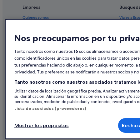
Empresa
Búsqued
Quiénes somos
Viajes a Esp
Empleo
Hoteles en 
Nos preocupamos por tu priva
Anuncia tu alojamiento
Alquileres 
Publicidad
Paquetes de
Tanto nosotros como nuestros
16
socios almacenamos o accedemos
Prensa
Vuelos bara
como identificadores únicos en las cookies para tratar datos per
tus preferencias haciendo clic abajo o, en cualquier momento, a t
Alquiler de
privacidad. Tus preferencias se notificarán a nuestros socios y n
Todos los a
Tanto nosotros como nuestros asociados tratamos l
Utilizar datos de localización geográfica precisa. Analizar activamente
su identificación. Almacenar la información en un dispositivo y/o acc
personalizados, medición de publicidad y contenido, investigación de
Lista de asociados (proveedores)
Mostrar los propósitos
Rechaza
© 2026 Expedia, Inc., una empresa de Expedia Group. Todos los derec
de Viajes, I-AV-0000631.3.