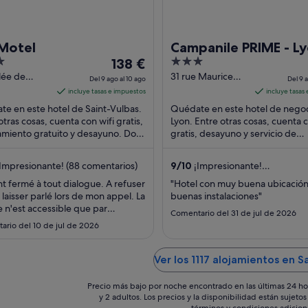
 Motel
Campanile PRIME - L
El
3
138 €
Centre Gare Part Die
precio
out
lée de
31 rue Maurice
Del 9 ago al 10 ago
Del 9 
urse Saint-
Flandin Lyon
es
of
incluye tasas e impuestos
incluye tasas
s
Rhone
de
5
e en este hotel de Saint-Vulbas.
Quédate en este hotel de nego
138 €
otras cosas, cuenta con wifi gratis,
Lyon. Entre otras cosas, cuenta c
miento gratuito y desayuno. Dos
por
gratis, desayuno y servicio de
iones turísticas populares que ...
habitaciones las 24 horas. Algun
noche
aspectos que ...
del
Impresionante! (88 comentarios)
9
/
10
¡Impresionante!
9
(1520 comentarios)
t fermé à tout dialogue. A refuser
"Hotel con muy buena ubicación
ago
laisser parlé lors de mon appel. La
buenas instalaciones"
al
e n'est accessible que par
Comentario del 31 de jul de 2026
10
ation et avec un supplement. J'ai
ario del 10 de jul de 2026
 ailleurs."
ago
Ver los 1117 alojamientos en S
Precio más bajo por noche encontrado en las últimas 24 ho
y 2 adultos. Los precios y la disponibilidad están sujet