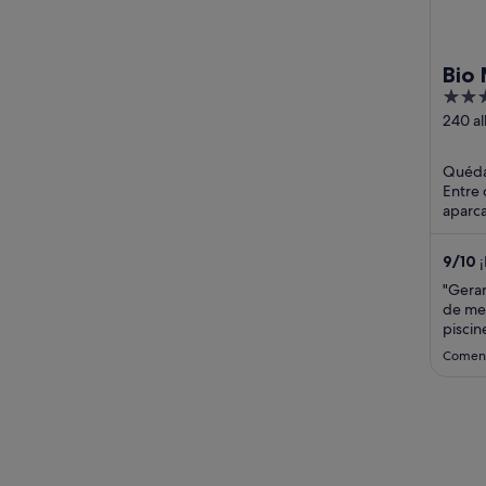
Bio
3
out
240 al
curebo
of
Vulba
5
Quédat
Entre 
aparca
atracc
9
/
10
¡
"Geran
de me 
piscin
reserv
Coment
reservé