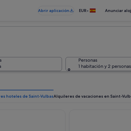
•
Abrir aplicación
EUR
Anunciar alo
a
Personas
a
1 habitación y 2 personas
es hoteles de Saint-Vulbas
Alquileres de vacaciones en Saint-Vul
tel
Campanile PRIME - Lyon Cent