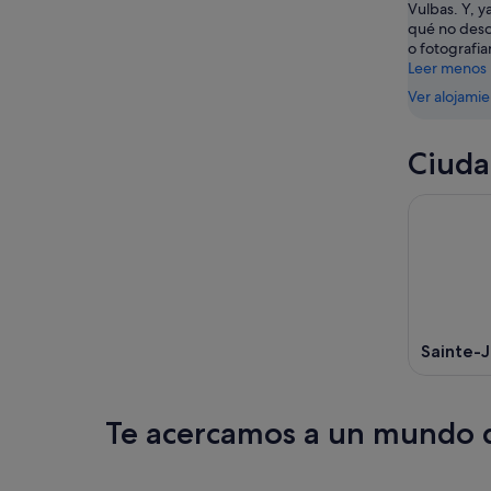
Vulbas. Y, y
10
14
qué no descan
ago
ago
o fotografia
-
Leer menos
16
Ver alojami
ago
Ciuda
Sainte-J
Te acercamos a un mundo d