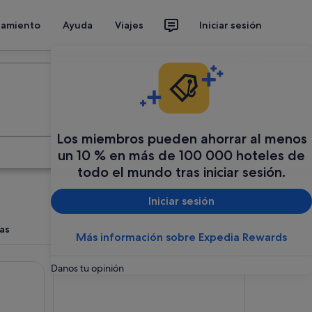
jamiento
Ayuda
Viajes
Iniciar sesión
Organiza tu viaje
Los miembros pueden ahorrar al menos
Buscar
un 10 % en más de 100 000 hoteles de
todo el mundo tras iniciar sesión.
Iniciar sesión
bas
Más información sobre Expedia Rewards
re Gare Part Dieu
Bikube Coliving Hôtel - Lyon Centre Lumière
Danos tu opinión