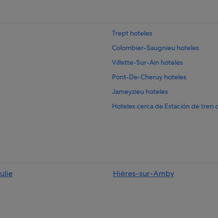
Trept hoteles
Colombier-Saugnieu hoteles
Villette-Sur-Ain hoteles
Pont-De-Cheruy hoteles
Jameyzieu hoteles
Hoteles cerca de Estación de tren
Balan hoteles
Lagnieu hoteles
Dagneux hoteles
Villieu-Loyes-Mollon hoteles
ulie
Hières-sur-Amby
Crémieu hoteles
Chateau-Gaillard hoteles
Briord hoteles