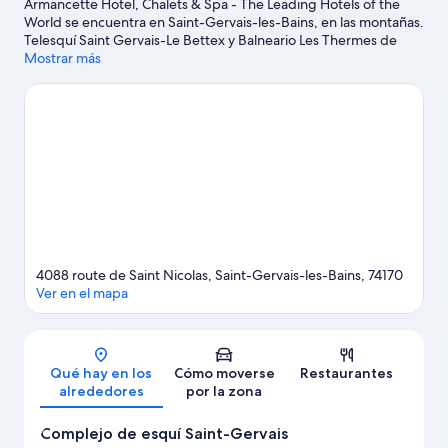
Armancette Hotel, Chalets & Spa - The Leading Hotels of the
World se encuentra en Saint-Gervais-les-Bains, en las montañas.
Telesquí Saint Gervais-Le Bettex y Balneario Les Thermes de
Saint-Gervais son excelentes opciones para los que buscan unas
Mostrar más
vacaciones activas, pero si prefieres sumergirte en la naturaleza,
Montaña Aiguille du Midi y Mont Blanc son lo que necesitas.
También merece la pena acercarse a Estación de esquí de
Megève y Telesilla Chamonix - Planpraz. Aprovecha que la
montaña está cerca para disfrutar del esquí de fondo y del esquí
alpino, y no te pierdas actividades como las rutas con raquetas
de nieve y el descenso en trineo.
Ver guía de viaje de Saint-
Gervais-les-Bains
4088 route de Saint Nicolas, Saint-Gervais-les-Bains, 74170
Ver en el mapa
Mapa
Qué hay en los
Cómo moverse
Restaurantes
alrededores
por la zona
Complejo de esquí Saint-Gervais