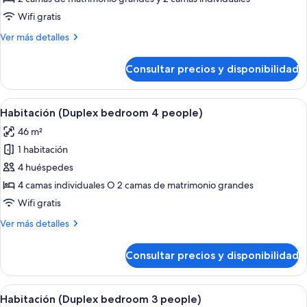
(Duplex
Wifi gratis
bedroom
Más
Ver más detalles
6
detalles
people)
de
Consultar precios y disponibilidad
Habitación
(Duplex
bedroom
Abrir
Una habitación de hotel moderna con u
6
6
Habitación (Duplex bedroom 4 people)
todas
people)
46 m²
las
1 habitación
fotos
de
4 huéspedes
Habitación
4 camas individuales O 2 camas de matrimonio grandes
(Duplex
Wifi gratis
bedroom
Más
Ver más detalles
4
detalles
people)
de
Consultar precios y disponibilidad
Habitación
(Duplex
bedroom
Abrir
Una habitación de hotel moderna con
5
4
Habitación (Duplex bedroom 3 people)