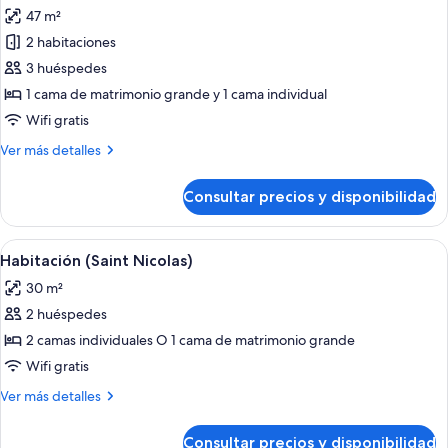
todas
people)
47 m²
las
2 habitaciones
fotos
de
3 huéspedes
Habitación
1 cama de matrimonio grande y 1 cama individual
(Duplex
Wifi gratis
bedroom
Más
Ver más detalles
3
detalles
people)
de
Consultar precios y disponibilidad
Habitación
(Duplex
bedroom
Abrir
Habitación de hotel con pared de pane
7
3
Habitación (Saint Nicolas)
todas
people)
30 m²
las
2 huéspedes
fotos
de
2 camas individuales O 1 cama de matrimonio grande
Habitación
Wifi gratis
(Saint
Más
Ver más detalles
Nicolas)
detalles
de
Consultar precios y disponibilidad