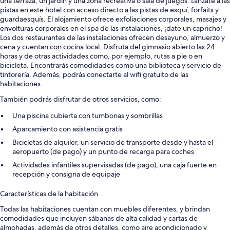
una terraza, un jardín y una zona recreativa o sala de juegos. Lánzate a las
pistas en este hotel con acceso directo a las pistas de esquí, forfaits y
guardaesquís. El alojamiento ofrece exfoliaciones corporales, masajes y
envolturas corporales en el spa de las instalaciones, ¡date un capricho!
Los dos restaurantes de las instalaciones ofrecen desayuno, almuerzo y
cena y cuentan con cocina local. Disfruta del gimnasio abierto las 24
horas y de otras actividades como, por ejemplo, rutas a pie o en
bicicleta. Encontrarás comodidades como una biblioteca y servicio de
tintorería. Además, podrás conectarte al wifi gratuito de las
habitaciones.
También podrás disfrutar de otros servicios, como:
Una piscina cubierta con tumbonas y sombrillas
Aparcamiento con asistencia gratis
Bicicletas de alquiler, un servicio de transporte desde y hasta el
aeropuerto (de pago) y un punto de recarga para coches
Actividades infantiles supervisadas (de pago), una caja fuerte en
recepción y consigna de equipaje
Características de la habitación
Todas las habitaciones cuentan con muebles diferentes, y brindan
comodidades que incluyen sábanas de alta calidad y cartas de
almohadas, además de otros detalles, como aire acondicionado y