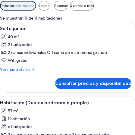
Filtros
Todas las habitaciones
1 cama
2 camas
3 camas o más
disponibles
para
Se muestran 11 de 11 habitaciones
las
Abrir
Un dormitorio moderno con cama, una s
5
Suite junior
habitaciones
todas
40 m²
las
2 huéspedes
fotos
de
2 camas individuales O 1 cama de matrimonio grande
Suite
Wifi gratis
junior
Más
Ver más detalles
detalles
de
Consultar precios y disponibilidad
Suite
junior
Abrir
Un dormitorio con techo de madera, u
6
Habitación (Duplex bedroom 6 people)
todas
57 m²
las
1 habitación
fotos
de
6 huéspedes
Habitación
2 camas de matrimonio grandes y 2 camas individuales