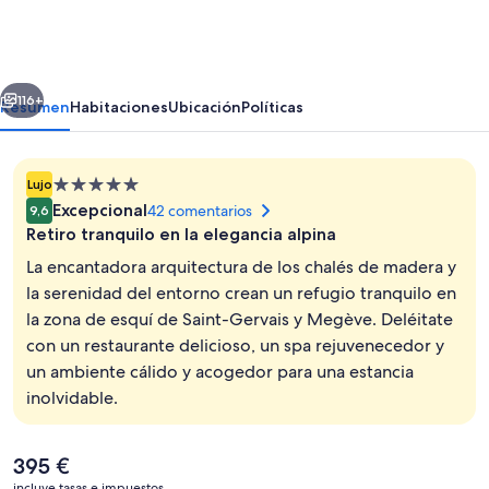
Hotel,
Chalets
&
erior
Siguiente
Spa
116+
Resumen
Habitaciones
Ubicación
Políticas
-
The
Alojamiento
Lujo
Leading
de
Excepcional
42 comentarios
9,6
Hotels
5.0 estrellas
Retiro tranquilo en la elegancia alpina
of
La encantadora arquitectura de los chalés de madera y
the
la serenidad del entorno crean un refugio tranquilo en
la zona de esquí de Saint-Gervais y Megève. Deléitate
World
Fachada del alojamiento
con un restaurante delicioso, un spa rejuvenecedor y
un ambiente cálido y acogedor para una estancia
inolvidable.
El
395 €
precio
incluye tasas e impuestos