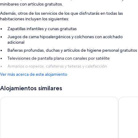
minibares con artículos gratuitos.
Además, otros de los servicios de los que disfrutarás en todas las
habitaciones incluyen los siguientes:
Zapatillas infantiles y cunas gratuitas
Juegos de cama hipoalergénicos y colchones con acolchado
adicional
Bañeras profundas, duchas y artículos de higiene personal gratuitos
Televisiones de pantalla plana con canales por satélite
Armarios o roperos, cafeteras y teteras y calefacción
Ver más acerca de este alojamiento
Alojamientos similares
Saint-Gervais Hotel and Spa
PlanB Hot