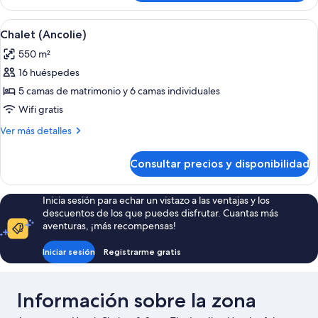
(Mont-
Blanc)
Abrir
Un comedor amplio con una mesa de mad
9
Chalet (Ancolie)
todas
550 m²
las
16 huéspedes
fotos
de
5 camas de matrimonio y 6 camas individuales
Chalet
Wifi gratis
(Ancolie)
Más
Ver más detalles
detalles
de
Consultar precios y disponibilidad
Chalet
(Ancolie)
Inicia sesión para echar un vistazo a las ventajas y los
descuentos de los que puedes disfrutar. Cuantas más
aventuras, ¡más recompensas!
Iniciar sesión
Registrarme gratis
Información sobre la zona