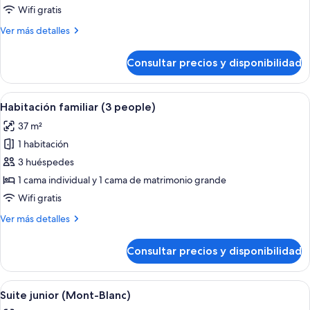
familiar
Wifi gratis
(4
Más
Ver más detalles
people)
detalles
de
Consultar precios y disponibilidad
Habitación
familiar
(4
Abrir
Habitación de hotel con una cama gra
8
people)
Habitación familiar (3 people)
todas
37 m²
las
1 habitación
fotos
de
3 huéspedes
Habitación
1 cama individual y 1 cama de matrimonio grande
familiar
Wifi gratis
(3
Más
Ver más detalles
people)
detalles
de
Consultar precios y disponibilidad
Habitación
familiar
(3
Abrir
Acogedora habitación tipo cabaña de m
6
people)
Suite junior (Mont-Blanc)
todas