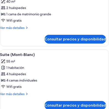
40 m²
las
2 huéspedes
fotos
de
1 cama de matrimonio grande
Suite
Wifi gratis
junior
Más
Ver más detalles
(Mont-
detalles
Blanc)
de
Consultar precios y disponibilidad
Suite
junior
(Mont-
Abrir
Una sala de estar acogedora con un sof
7
Blanc)
Suite (Mont-Blanc)
todas
55 m²
las
1 habitación
fotos
de
4 huéspedes
Suite
4 camas individuales
(Mont-
Wifi gratis
Blanc)
Más
Ver más detalles
detalles
de
Consultar precios y disponibilidad
Suite