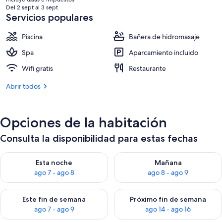
actual
Del 2 sept al 3 sept
es
Servicios populares
de
395 €
Piscina
Bañera de hidromasaje
Spa
Aparcamiento incluido
Wifi gratis
Restaurante
Abrir todos
Opciones de la habitación
Consulta la disponibilidad para estas fechas
Consulta la disponibilidad para esta noche, ago 7 - ago 8
Consulta la disponibilidad pa
Esta noche
Mañana
ago 7 - ago 8
ago 8 - ago 9
Consulta la disponibilidad para este fin de semana, ago 7 - ag
Consulta la disponibilidad par
Este fin de semana
Próximo fin de semana
ago 7 - ago 9
ago 14 - ago 16