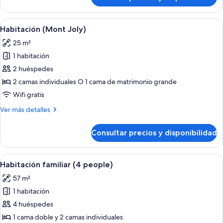
Habitación
(Saint
Nicolas)
Abrir
Habitación de hotel con una cama grand
7
Habitación (Mont Joly)
todas
25 m²
las
1 habitación
fotos
de
2 huéspedes
Habitación
2 camas individuales O 1 cama de matrimonio grande
(Mont
Wifi gratis
Joly)
Más
Ver más detalles
detalles
de
Consultar precios y disponibilidad
Habitación
(Mont
Joly)
Abrir
Una habitación acogedora con una cama
6
Habitación familiar (4 people)
todas
57 m²
las
1 habitación
fotos
de
4 huéspedes
Habitación
1 cama doble y 2 camas individuales