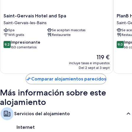
Saint-
PlanB
Saint-Gervais Hotel and Spa
PlanB H
Gervais
Hotel
Saint-Gervais-les-Bains
Saint-Ge
Hotel
-
Spa
Se aceptan mascotas
Se ace
and
Living
Wifi gratis
Restaurante
Restau
Spa
Saint
Saint-
Gervais
9.2
9.0
Impresionante
Imp
9,2
9,0
Gervais-
Saint-
sobre
sobre
163 comentarios
66 c
les-
Gervais-
10,
10,
El
119 €
Bains
les-
Impresionante,
Impresi
precio
Bains
163 comentarios
66 come
incluye tasas e impuestos
actual
Del 2 sept al 3 sept
es
de
Comparar alojamientos parecidos
119 €
Más información sobre este
alojamiento
Servicios del alojamiento
Internet