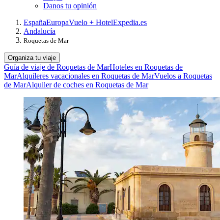
Danos tu opinión
España
Europa
Vuelo + Hotel
Expedia.es
Andalucía
Roquetas de Mar
Organiza tu viaje
Guía de viaje de Roquetas de Mar
Hoteles en Roquetas de
Mar
Alquileres vacacionales en Roquetas de Mar
Vuelos a Roquetas
de Mar
Alquiler de coches en Roquetas de Mar