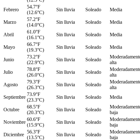
54.7°F
Febrero
Sin lluvia
Soleado
Media
(12.6°C)
57.2°F
Marzo
Sin lluvia
Soleado
Media
(14.0°C)
61.0°F
Abril
Sin lluvia
Soleado
Media
(16.1°C)
66.7°F
Mayo
Sin lluvia
Soleado
Media
(19.3°C)
73.2°F
Moderadament
Junio
Sin lluvia
Soleado
(22.9°C)
alta
78.8°F
Moderadament
Julio
Sin lluvia
Soleado
(26.0°C)
alta
79.3°F
Moderadament
Agosto
Sin lluvia
Soleado
(26.3°C)
alta
73.9°F
Septiembre
Sin lluvia
Soleado
Media
(23.3°C)
68.5°F
Moderadament
Octubre
Sin lluvia
Soleado
(20.3°C)
baja
60.6°F
Moderadament
Noviembre
Sin lluvia
Soleado
(15.9°C)
baja
56.3°F
Moderadament
Diciembre
Sin lluvia
Soleado
(13.5°C)
baja