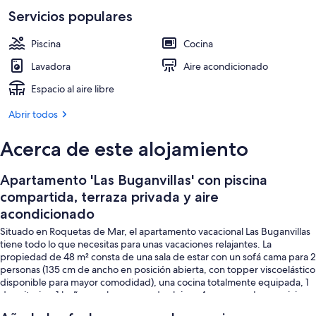
1 dormitorio, tabla de planchar con p
Servicios populares
Piscina
Cocina
Lavadora
Aire acondicionado
Espacio al aire libre
Abrir todos
Acerca de este alojamiento
Apartamento 'Las Buganvillas' con piscina
compartida, terraza privada y aire
acondicionado
Situado en Roquetas de Mar, el apartamento vacacional Las Buganvillas
tiene todo lo que necesitas para unas vacaciones relajantes. La
propiedad de 48 m² consta de una sala de estar con un sofá cama para 2
personas (135 cm de ancho en posición abierta, con topper viscoelástico
disponible para mayor comodidad), una cocina totalmente equipada, 1
dormitorio y 1 baño, por lo que puede alojar a 4 personas. Los servicios
adicionales incluyen una smart TV con servicios de streaming, aire