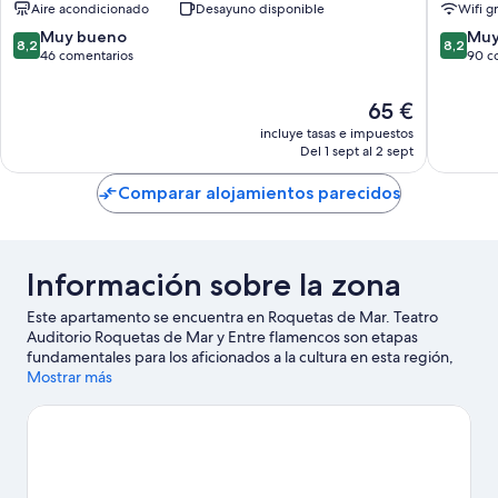
Aire acondicionado
Desayuno disponible
Wifi gr
Roquetas
Roqueta
de
de
8.2
8.2
Muy bueno
Muy
8,2
8,2
Mar
Mar
sobre
sobre
46 comentarios
90 c
Roqueta
10,
10,
de
Muy
Muy
El
65 €
Mar
bueno,
bueno,
precio
incluye tasas e impuestos
46 comentarios
90 come
actual
Del 1 sept al 2 sept
es
de
Comparar alojamientos parecidos
65 €
Información sobre la zona
Este apartamento se encuentra en Roquetas de Mar. Teatro
Auditorio Roquetas de Mar y Entre flamencos son etapas
fundamentales para los aficionados a la cultura en esta región,
donde también puedes acercarte a lugares emblemáticos como
Mostrar más
Castillo de Santa Ana y Cargadero de minerales Cable Inglés.
Parque de ocio Castor Park y Parque acuático Mario Park
también merecen la pena. Descubre todo lo que esta zona tiene
que ofrecer de la mano de actividades como las rutas a pie o en
bicicleta, el ciclismo o la escalada en roca.
Ver guía de viaje de
Roquetas de Mar