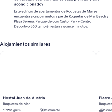
acondicionado?
Este edificio de apartamentos de Roquetas de Mar se
encuentra a cinco minutos a pie de Roquetas de Mar Beach y
Playa Serena. Parque de ocio Castor Park y Centro
Deportivo 360 también están a quince minutos.
Alojamientos similares
Hostal Juan de Austria
Pierre &
Hostal
Pierre
Hostal Juan de Austria
Pierre
Juan
&
Roquetas de Mar
Roqueta
de
Vacance
Wifi gratis
Restaurante
Piscin
Austria
Almería