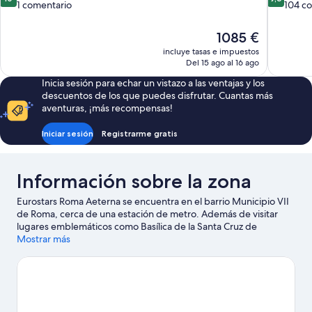
sobre
sobre
1 comentario
104 c
10,
10,
Excepcional,
Excepcion
El
1085 €
1 comentario
104 comen
precio
incluye tasas e impuestos
actual
Del 15 ago al 16 ago
es
Inicia sesión para echar un vistazo a las ventajas y los
de
descuentos de los que puedes disfrutar. Cuantas más
1085 €
aventuras, ¡más recompensas!
Iniciar sesión
Registrarme gratis
Información sobre la zona
Eurostars Roma Aeterna se encuentra en el barrio Municipio VII
de Roma, cerca de una estación de metro. Además de visitar
lugares emblemáticos como Basílica de la Santa Cruz de
Jerusalén y Basílica de San Juan de Letrán, puedes rodearte de
Mostrar más
naturaleza en Villa Borghese. También merece la pena acercarse
a Coliseo y Plaza de España.
Ver guía de viaje de Roma