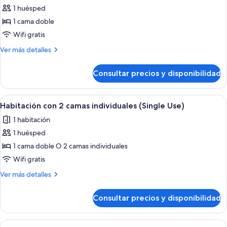
fotos
1 huésped
de
1 cama doble
Habitación
con
Wifi gratis
1
Más
Ver más detalles
cama
detalles
de
doble
Consultar precios y disponibilidad
Habitación
o
con
2
1
Abrir
Habitación de hotel con una cama grand
5
individuales,
cama
Habitación con 2 camas individuales (Single Use)
todas
doble
terraza
1 habitación
o
las
(Single
2
1 huésped
fotos
Use)
individuales,
de
1 cama doble O 2 camas individuales
terraza
Habitación
(Single
Wifi gratis
Use)
con
Más
Ver más detalles
2
detalles
camas
de
Consultar precios y disponibilidad
Habitación
individuales
con
(Single
2
Abrir
Habitación de hotel con una cama grand