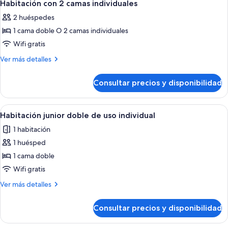
Use)
4
camas
Habitación con 2 camas individuales
todas
individuales
2 huéspedes
(Single
las
Use)
1 cama doble O 2 camas individuales
fotos
de
Wifi gratis
Habitación
Más
Ver más detalles
con
detalles
de
2
Consultar precios y disponibilidad
Habitación
camas
con
individuales
2
Abrir
Habitación de hotel con una cama gra
4
camas
Habitación junior doble de uso individual
todas
individuales
1 habitación
las
1 huésped
fotos
de
1 cama doble
Habitación
Wifi gratis
junior
Más
Ver más detalles
doble
detalles
de
de
Consultar precios y disponibilidad
Habitación
uso
junior
individual