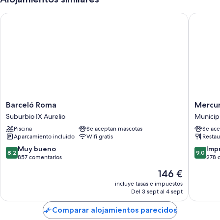
Barceló Roma
Mercure 
Barceló
Mercur
Barceló Roma
Mercur
Roma
Roma
Suburbio IX Aurelio
Municipi
Suburbio
Cinecitt
Piscina
Se aceptan mascotas
Se ace
IX
Municip
Aparcamiento incluido
Wifi gratis
Restau
Aurelio
VII
8.2
9.0
Muy bueno
Imp
8,2
9,0
sobre
sobre
857 comentarios
278 
10,
10,
El
146 €
Muy
Impresi
precio
bueno,
278 com
incluye tasas e impuestos
actual
Del 3 sept al 4 sept
857 comentarios
es
de
Comparar alojamientos parecidos
146 €