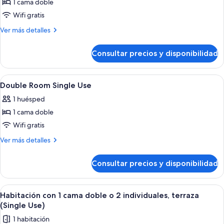
1 cama doble
fotos
de
Wifi gratis
Junior
Más
Ver más detalles
Double
detalles
de
Room
Consultar precios y disponibilidad
Junior
Double
Room
Abrir
Habitación de hotel con una cama grand
4
Double Room Single Use
todas
1 huésped
las
1 cama doble
fotos
de
Wifi gratis
Double
Más
Ver más detalles
Room
detalles
de
Single
Consultar precios y disponibilidad
Double
Use
Room
Single
Abrir
Habitación de hotel con una cama, un e
4
Use
Habitación con 1 cama doble o 2 individuales, terraza
todas
(Single Use)
las
1 habitación