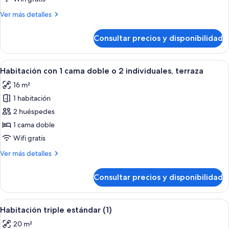
de
Más
Ver más detalles
uso
detalles
individual
de
Consultar precios y disponibilidad
Habitación
doble
de
Abrir
Habitación de hotel con una cama, un e
5
uso
Habitación con 1 cama doble o 2 individuales, terraza
todas
individual
16 m²
las
1 habitación
fotos
de
2 huéspedes
Habitación
1 cama doble
con
Wifi gratis
1
Más
Ver más detalles
cama
detalles
doble
de
Consultar precios y disponibilidad
Habitación
o
con
2
1
Abrir
Habitación de hotel con una cama gran
individuales,
5
cama
Habitación triple estándar (1)
todas
terraza
doble
20 m²
o
las