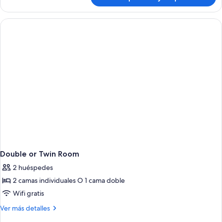
Habitación
junior
doble
Double or Twin Room
2 huéspedes
2 camas individuales O 1 cama doble
Wifi gratis
Más
Ver más detalles
detalles