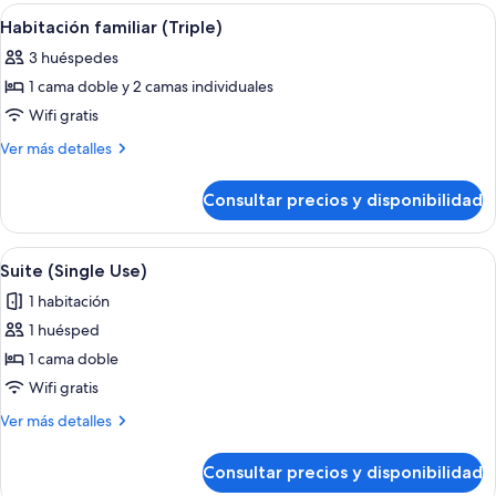
doble
Abrir
Habitación de hotel con dos camas, un e
4
de
Habitación familiar (Triple)
todas
uso
3 huéspedes
individual
las
1 cama doble y 2 camas individuales
fotos
de
Wifi gratis
Habitación
Más
Ver más detalles
familiar
detalles
de
(Triple)
Consultar precios y disponibilidad
Habitación
familiar
(Triple)
Abrir
Habitación de hotel con una cama gran
4
Suite (Single Use)
todas
1 habitación
las
1 huésped
fotos
de
1 cama doble
Suite
Wifi gratis
(Single
Más
Ver más detalles
Use)
detalles
de
Consultar precios y disponibilidad
Suite