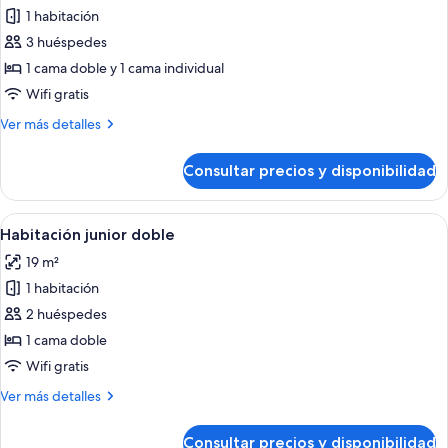
2
1 habitación
fotos
individuales,
de
3 huéspedes
terraza
Habitación
1 cama doble y 1 cama individual
triple
Wifi gratis
estándar
Más
Ver más detalles
(1)
detalles
de
Consultar precios y disponibilidad
Habitación
triple
estándar
Abrir
Habitación de hotel con una cama gra
5
(1)
Habitación junior doble
todas
19 m²
las
1 habitación
fotos
de
2 huéspedes
Habitación
1 cama doble
junior
Wifi gratis
doble
Más
Ver más detalles
detalles
de
Consultar precios y disponibilidad