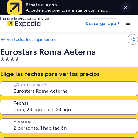
Pásate a la app
Accede a descuentos al instante con la app
Pasar a la sección principal
Descargar app
Ver todos los alojamientos
Eurostars Roma Aeterna
Alojamiento
de
4.0 estrellas
Elige las fechas para ver los precios
¿A dónde vas?
Fechas
Personas