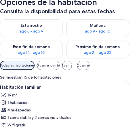
Opciones de la habitación
Consulta la disponibilidad para estas fechas
Consulta la disponibilidad para esta noche, ago 8 - ago 9
Consulta la disponibilidad pa
Esta noche
Mañana
ago 8 - ago 9
ago 9 - ago 10
Consulta la disponibilidad para este fin de semana, ago 14 - a
Consulta la disponibilidad par
Este fin de semana
Próximo fin de semana
ago 14 - ago 16
ago 21 - ago 23
Filtros
Todas las habitaciones
3 camas o más
1 cama
2 camas
disponibles
para
Se muestran 16 de 16 habitaciones
las
Abrir
Habitación de hotel con una cama gran
4
Habitación familiar
habitaciones
todas
19 m²
las
1 habitación
fotos
de
4 huéspedes
Habitación
1 cama doble y 2 camas individuales
familiar
Wifi gratis