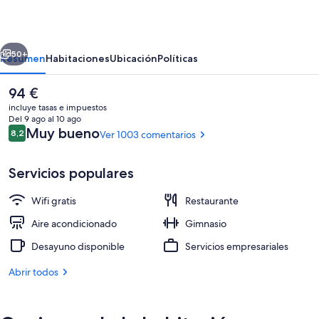
Aeterna
erior
Siguiente
50+
Resumen
Habitaciones
Ubicación
Políticas
El
94 €
precio
incluye tasas e impuestos
actual
Del 9 ago al 10 ago
es
Comentarios
Muy bueno
8,2
Ver 1003 comentarios
8,2 de 10
de
94 €
Servicios populares
Wifi gratis
Restaurante
Restaurante
Aire acondicionado
Gimnasio
Desayuno disponible
Servicios empresariales
Abrir todos