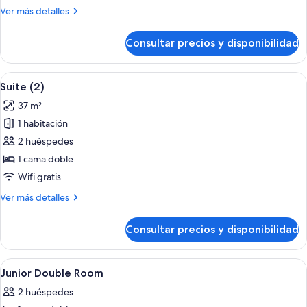
Más
Ver más detalles
detalles
de
Consultar precios y disponibilidad
Habitación
familiar
Abrir
Habitación de hotel con una cama gra
6
Suite (2)
todas
37 m²
las
1 habitación
fotos
de
2 huéspedes
Suite
1 cama doble
(2)
Wifi gratis
Más
Ver más detalles
detalles
de
Consultar precios y disponibilidad
Suite
(2)
Abrir
Habitación de hotel con cama, dos sill
5
Junior Double Room
todas
2 huéspedes
las