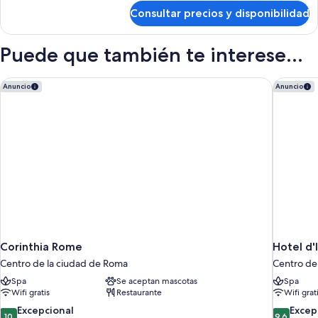
de
Consultar precios y disponibilidad
Double
or
Twin
Puede que también te interese...
Room
Corinthia Rome
Hotel d'
Anuncio
Anuncio
Corinthia Rome
Hotel d'
Centro de la ciudad de Roma
Centro de
Spa
Se aceptan mascotas
Spa
Wifi gratis
Restaurante
Wifi grat
10.0
9.6
Excepcional
Excep
10
9,6