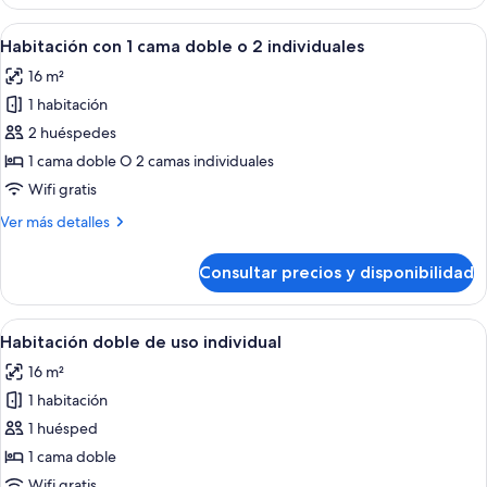
(Single
Use)
Abrir
Habitación de hotel con una cama grand
6
Habitación con 1 cama doble o 2 individuales
todas
16 m²
las
1 habitación
fotos
de
2 huéspedes
Habitación
1 cama doble O 2 camas individuales
con
Wifi gratis
1
Más
Ver más detalles
cama
detalles
doble
de
Consultar precios y disponibilidad
Habitación
o
con
2
1
Abrir
Habitación de hotel con una cama grand
individuales
4
cama
Habitación doble de uso individual
todas
doble
16 m²
o
las
2
1 habitación
fotos
individuales
de
1 huésped
Habitación
1 cama doble
doble
Wifi gratis