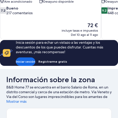
Aire acondicionado
Desayuno disponible
Desayun
7.2
9.2
Bueno
Impre
7,2
9,2
sobre
sobre
217 comentarios
448 c
10,
10,
Bueno,
Impresion
El
72 €
217 comentarios
448 comen
precio
incluye tasas e impuestos
actual
Del 10 ago al 11 ago
es
Inicia sesión para echar un vistazo a las ventajas y los
de
descuentos de los que puedes disfrutar. Cuantas más
72 €
aventuras, ¡más recompensas!
Iniciar sesión
Registrarme gratis
Información sobre la zona
B&B Home 77 se encuentra en el barrio Salario de Roma, en un
distrito comercial y cerca de una estación de metro. Via Veneto y
Via del Corso son lugares imprescindibles para los amantes de
las tiendas; añádelos a tu itinerario junto a fantásticos parajes
Mostrar más
naturales como Villa Borghese y Circo Máximo. ¿Te apetece
disfrutar de un evento especial? Puedes consultar el calendario
de Estadio Olímpico o Auditorio Parco della Musica.
Ver guía de