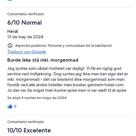
Comentario verificado
6/10 Normal
Heidi
13 de may de 2024
Aspectos positivos: Personal y comodidad de la habitación
Traducir con Google
Burde ikke stå inkl. morgenmad
Jeg syntes som sådan hottelet var dejligt. Vi fik en rigtig god
service ved indtjekning. Dog syntes jeg ikke man kan sige det er
inkl. morgenmad - det var bestemt ikke morgenmad som man
forstår ved alle andre hoteller man booker gennem hotel.com.
Jo der var da noget man kunne spise men vi var nødt til at spise
morgenmad ude hver dag selv om det skulle være inkl.
Se alojó 4 noches en mayo de 2024
0
Comentario verificado
10/10 Excelente