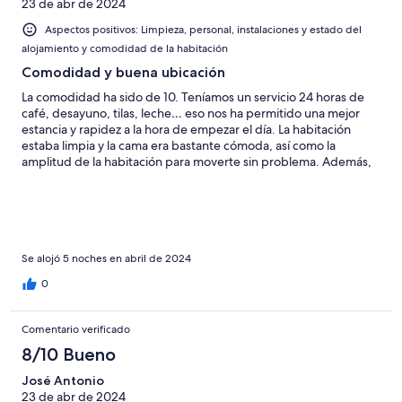
Normal
23 de abr de 2024
de
-
2
Aspectos positivos: Limpieza, personal, instalaciones y estado del
Mediocre
-
alojamiento y comodidad de la habitación
Horrible
Comodidad y buena ubicación
La comodidad ha sido de 10. Teníamos un servicio 24 horas de
café, desayuno, tilas, leche… eso nos ha permitido una mejor
estancia y rapidez a la hora de empezar el día. La habitación
estaba limpia y la cama era bastante cómoda, así como la
amplitud de la habitación para moverte sin problema. Además,
la comunicación mediante transporte público con las distintas
partes de la ciudad es increíble. Cuenta con una parada de
autobús a 2 minutos y una de metro a 10. El único problema es
que había algo de humedad, todas las mañanas la ventana
amanecía llena de agua del frío de la noche, suponemos que por
la madera que recubre la ventana. Pero en general la estancia
Se alojó 5 noches en abril de 2024
de estos días ha sido maravillosa, ¡repetiría sin duda!
0
Comentario verificado
8/10 Bueno
José Antonio
23 de abr de 2024