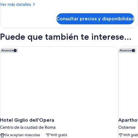
Deluxe
Más
Ver más detalles
doble
detalles
de
Consultar precios y disponibilidad
Habitación
Deluxe
doble
Puede que también te interese...
Hotel Giglio dell'Opera
Apartho
Anuncio
Anuncio
Hotel Giglio dell'Opera
Apartho
Centro de la ciudad de Roma
Ostiense
Se aceptan mascotas
Wifi gratis
Wifi grat