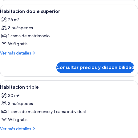
Abrir
Una habitación de hotel moderna con 
16
Habitación doble superior
todas
26 m²
las
3 huéspedes
fotos
de
1 cama de matrimonio
Habitación
Wifi gratis
doble
Más
Ver más detalles
superior
detalles
de
Consultar precios y disponibilidad
Habitación
doble
superior
Abrir
Ropa de cama de alta calidad, edredon
15
Habitación triple
todas
30 m²
las
3 huéspedes
fotos
de
1 cama de matrimonio y 1 cama individual
Habitación
Wifi gratis
triple
Más
Ver más detalles
detalles