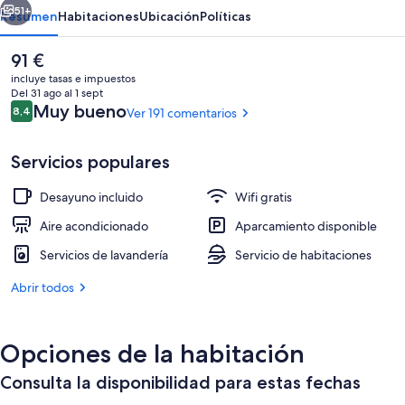
51+
Resumen
Habitaciones
Ubicación
Políticas
El
91 €
precio
incluye tasas e impuestos
actual
Del 31 ago al 1 sept
es
Comentarios
Muy bueno
8,4
Ver 191 comentarios
8,4 de 10
de
91 €
Servicios populares
Desayuno incluido
Wifi gratis
Habitación triple | Ropa de cama de al
Aire acondicionado
Aparcamiento disponible
Servicios de lavandería
Servicio de habitaciones
Abrir todos
Opciones de la habitación
Consulta la disponibilidad para estas fechas