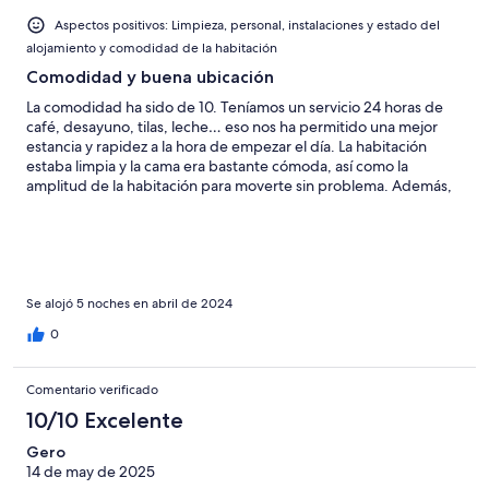
Aspectos positivos: Limpieza, personal, instalaciones y estado del
alojamiento y comodidad de la habitación
Comodidad y buena ubicación
La comodidad ha sido de 10. Teníamos un servicio 24 horas de
café, desayuno, tilas, leche… eso nos ha permitido una mejor
estancia y rapidez a la hora de empezar el día. La habitación
estaba limpia y la cama era bastante cómoda, así como la
amplitud de la habitación para moverte sin problema. Además,
la comunicación mediante transporte público con las distintas
partes de la ciudad es increíble. Cuenta con una parada de
autobús a 2 minutos y una de metro a 10. El único problema es
que había algo de humedad, todas las mañanas la ventana
amanecía llena de agua del frío de la noche, suponemos que por
la madera que recubre la ventana. Pero en general la estancia
Se alojó 5 noches en abril de 2024
de estos 6 días ha sido maravillosa, ¡repetiría sin duda!
0
Comentario verificado
10/10 Excelente
Gero
14 de may de 2025