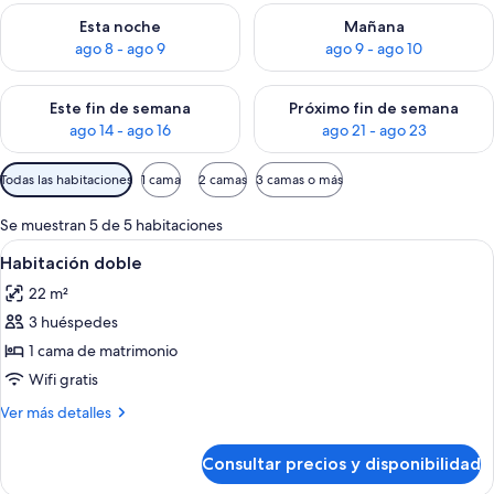
Consulta la disponibilidad para esta noche, ago 8 - ago 9
Consulta la disponibilidad pa
Esta noche
Mañana
ago 8 - ago 9
ago 9 - ago 10
Consulta la disponibilidad para este fin de semana, ago 14 - a
Consulta la disponibilidad par
Este fin de semana
Próximo fin de semana
ago 14 - ago 16
ago 21 - ago 23
Filtros
Todas las habitaciones
1 cama
2 camas
3 camas o más
disponibles
para
Se muestran 5 de 5 habitaciones
las
Abrir
Una habitación de hotel con una cama 
12
Habitación doble
habitaciones
todas
22 m²
las
3 huéspedes
fotos
de
1 cama de matrimonio
Habitación
Wifi gratis
doble
Más
Ver más detalles
detalles
de
Consultar precios y disponibilidad
Habitación
doble