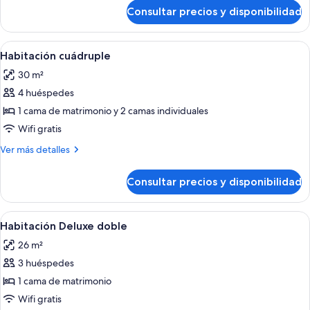
de
Consultar precios y disponibilidad
Habitación
triple
Abrir
Habitación de hotel con dos camas, un e
8
Habitación cuádruple
todas
30 m²
las
4 huéspedes
fotos
de
1 cama de matrimonio y 2 camas individuales
Habitación
Wifi gratis
cuádruple
Más
Ver más detalles
detalles
de
Consultar precios y disponibilidad
Habitación
cuádruple
Abrir
Ropa de cama de alta calidad, edredon
18
Habitación Deluxe doble
todas
26 m²
las
3 huéspedes
fotos
de
1 cama de matrimonio
Habitación
Wifi gratis