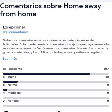
Comentarios sobre Home away
from home
Comentarios
Excepcional
130 comentarios
Todos los comentarios se corresponden con experiencias reales de
huéspedes. Solo pueden enviar comentarios los viajeros que hayan reservado
su estancia con nosotros. Verificamos los comentarios de acuerdo con nuestra
guía de contenidos, y los publicamos todos, ya sean positivos o negativos.
Se
Leer más
abre
en
107
10 - Excelente
107
una
comentarios
ventana
18
8 - Bueno
18
de
nueva
comentarios
un
5
6 - Normal
5
de
total
comentarios
un
0
4 - Mediocre
0
de
de
total
comentarios
130
un
0
2 - Horrible
0
de
de
con
total
comentarios
130
un
una
de
de