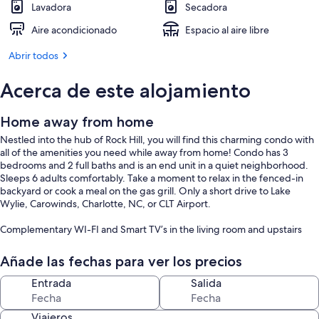
Lavadora
Secadora
Aire acondicionado
Espacio al aire libre
Abrir todos
Acerca de este alojamiento
Home away from home
Nestled into the hub of Rock Hill, you will find this charming condo with
all of the amenities you need while away from home! Condo has 3
bedrooms and 2 full baths and is an end unit in a quiet neighborhood.
Sleeps 6 adults comfortably. Take a moment to relax in the fenced-in
backyard or cook a meal on the gas grill. Only a short drive to Lake
Wylie, Carowinds, Charlotte, NC, or CLT Airport.
Complementary WI-FI and Smart TV’s in the living room and upstairs
master suite.
Añade las fechas para ver los precios
The kitchen is fully equipped with all cookware and utensils and Keurig
Coffee maker. Fresh linens and towels are provided as well as a washer
Entrada
Salida
and dryer.
Viajeros