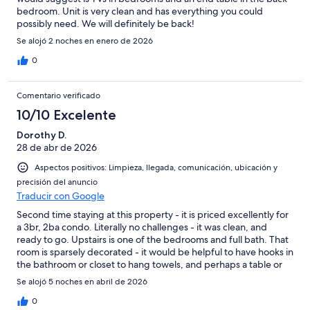
bedroom. Unit is very clean and has everything you could
possibly need. We will definitely be back!
Se alojó 2 noches en enero de 2026
0
Comentario verificado
10/10 Excelente
Dorothy D.
28 de abr de 2026
Aspectos positivos: Limpieza, llegada, comunicación, ubicación y
precisión del anuncio
Traducir con Google
Second time staying at this property - it is priced excellently for
a 3br, 2ba condo. Literally no challenges - it was clean, and
ready to go. Upstairs is one of the bedrooms and full bath. That
room is sparsely decorated - it would be helpful to have hooks in
the bathroom or closet to hang towels, and perhaps a table or
luggage holder to hold a suitcase up off the floor. A "nice to
Se alojó 5 noches en abril de 2026
have" would be a bedside lamp as the only lighting upstairs is
the overhead ceiling fan light. All in, I'll still seek this rental out
0