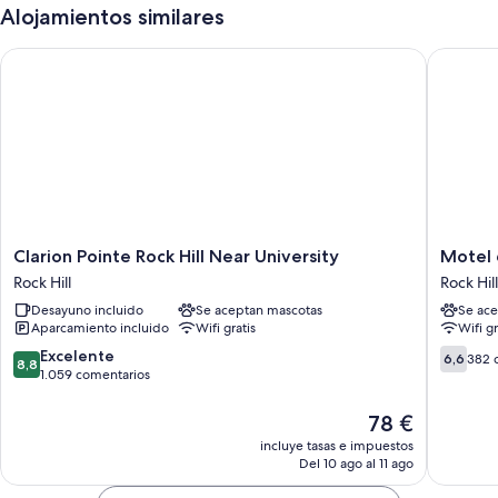
Alojamientos similares
Clarion Pointe Rock Hill Near University
Motel 6 
Clarion
Motel
Clarion Pointe Rock Hill Near University
Motel 6
Pointe
6
Rock Hill
Rock Hill
Rock
Rock
Desayuno incluido
Se aceptan mascotas
Se ace
Hill
Hill,
Aparcamiento incluido
Wifi gratis
Wifi gr
Near
SC
University
Rock
8.8
6.6
Excelente
6,6
382 
8,8
Rock
Hill
sobre
sobre
1.059 comentarios
Hill
10,
10,
Excelente,
382 com
El
78 €
1.059 comentarios
precio
incluye tasas e impuestos
actual
Del 10 ago al 11 ago
es