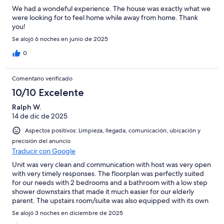
We had a wondeful experience. The house was exactly what we
were looking for to feel home while away from home. Thank
you!
Se alojó 6 noches en junio de 2025
0
Comentario verificado
10/10 Excelente
Ralph W.
14 de dic de 2025
Aspectos positivos: Limpieza, llegada, comunicación, ubicación y
precisión del anuncio
Traducir con Google
Unit was very clean and communication with host was very open
with very timely responses. The floorplan was perfectly suited
for our needs with 2 bedrooms and a bathroom with a low step
shower downstairs that made it much easier for our elderly
parent. The upstairs room/suite was also equipped with its own
full bathroom as well. We will definately recommend this unit
Se alojó 3 noches en diciembre de 2025
and host for a small group visiting Rock Hill. We look forward to