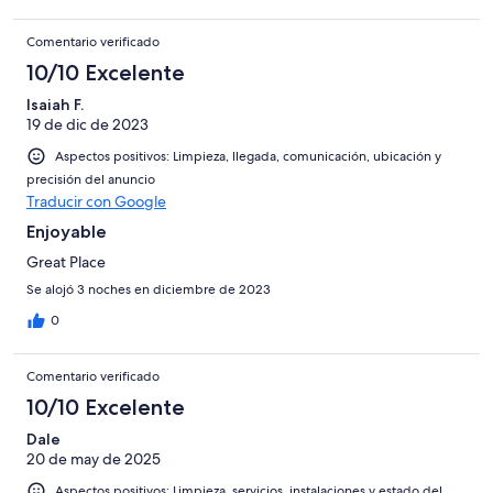
for future trips to Rock Hill. I had zero communication issues and
this place was quite comfortable for three travelers. Parking was
Comentario verificado
easy and right in front of the door, and the refrigerator has an
ice maker for your chilled drinks. All in, it is a 5-star property.
10/10 Excelente
Isaiah F.
19 de dic de 2023
Aspectos positivos: Limpieza, llegada, comunicación, ubicación y
precisión del anuncio
Traducir con Google
Enjoyable
Great Place
Se alojó 3 noches en diciembre de 2023
0
Comentario verificado
10/10 Excelente
Dale
20 de may de 2025
Aspectos positivos: Limpieza, servicios, instalaciones y estado del