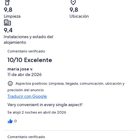
con
total
puntuación
130
un
una
de
9,8
9,8
de
con
total
puntuación
130
Limpieza
Ubicación
10
una
de
de
con
-
puntuación
130
8
una
9,4
Excelente
de
con
-
puntuación
Instalaciones y estado del
6
una
Bueno
de
alojamiento
-
puntuación
Comentarios
4
Normal
de
Comentario verificado
-
2
10/10 Excelente
Mediocre
-
maria jose v.
Horrible
11 de abr de 2026
Aspectos positivos: Limpieza, llegada, comunicación, ubicación y
precisión del anuncio
Traducir con Google
Very convenient in every single aspect!
Se alojó 2 noches en abril de 2026
0
Comentario verificado