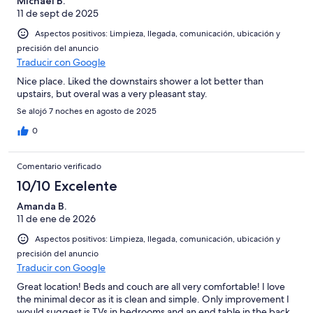
Michael B.
11 de sept de 2025
Aspectos positivos: Limpieza, llegada, comunicación, ubicación y
precisión del anuncio
Traducir con Google
Nice place. Liked the downstairs shower a lot better than
upstairs, but overal was a very pleasant stay.
Se alojó 7 noches en agosto de 2025
0
Comentario verificado
10/10 Excelente
Amanda B.
11 de ene de 2026
Aspectos positivos: Limpieza, llegada, comunicación, ubicación y
precisión del anuncio
Traducir con Google
Great location! Beds and couch are all very comfortable! I love
the minimal decor as it is clean and simple. Only improvement I
would suggest is TVs in bedrooms and an end table in the back