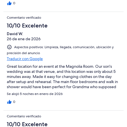
0
Comentario verificado
10/10 Excelente
David W.
26 de ene de 2026
Aspectos positivos: Limpieza, llegada, comunicación, ubicación y
precisión del anuncio
Traducir con Google
Great location for an event at the Magnolia Room. Our son's
wedding was at that venue, and this location was only about 5
minutes away. Made it easy for changing clothes on the day
after setup and rehearsal. The main floor bedrooms and walk in
shower would have been perfect for Grandma who supposed
to come with us, but her heath didn't allow her to travel. Two
Se alojó 5 noches en enero de 2026
dedicated parking spaces right in front were very nice. It was
too chilly while we were there to enjoy the back patio and grill,
0
but that is a nice option.
Comentario verificado
10/10 Excelente