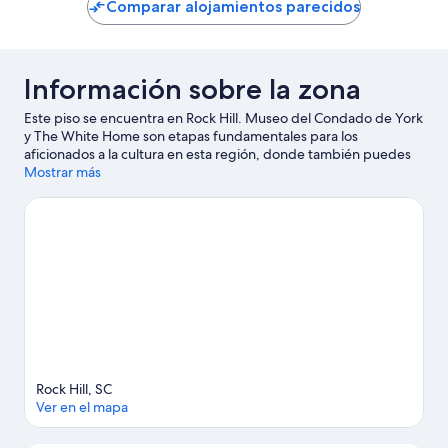
de
Comparar alojamientos parecidos
78 €
Información sobre la zona
Este piso se encuentra en Rock Hill. Museo del Condado de York
y The White Home son etapas fundamentales para los
aficionados a la cultura en esta región, donde también puedes
acercarte a lugares emblemáticos como McCrory's Five & Dime y
Mostrar más
University Park Baptist Church. ¿Te apetece disfrutar de un
evento especial? Puedes buscar el calendario de Rock Hill
Sports & Event Center. Intenta sacar tiempo para pasar por
Carowinds Theme Park, que también merece la pena.
Ver guía
de viaje de Rock Hill
Ver más alquileres de condominios en Rock Hill
Rock Hill, SC
Ver en el mapa