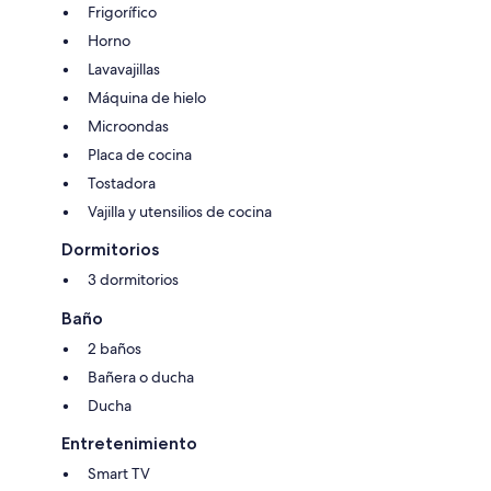
Frigorífico
Horno
Lavavajillas
Máquina de hielo
Microondas
Placa de cocina
Tostadora
Vajilla y utensilios de cocina
Dormitorios
3 dormitorios
Baño
2 baños
Bañera o ducha
Ducha
Entretenimiento
Smart TV